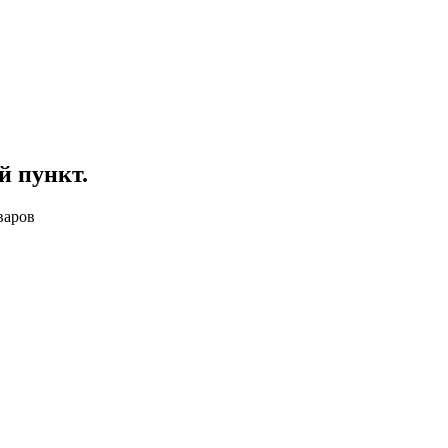
й пункт
.
варов