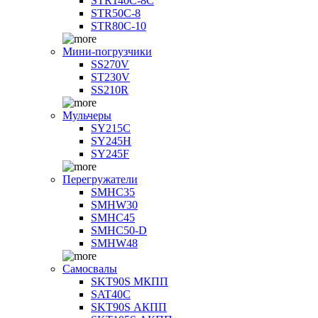
STR140C-8С
STR50C-8
STR80C-10
Мини-погрузчики
SS270V
ST230V
SS210R
Мульчеры
SY215C
SY245H
SY245F
Перегружатели
SMHC35
SMHW30
SMHC45
SMHC50-D
SMHW48
Самосвалы
SKT90S МКПП
SAT40C
SKT90S АКПП