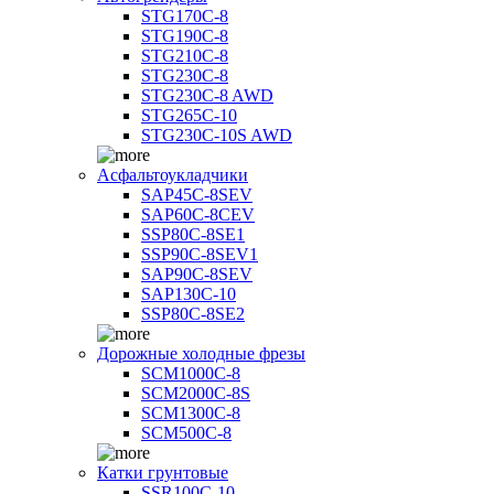
STG170C-8
STG190C-8
STG210C-8
STG230C-8
STG230C-8 AWD
STG265C-10
STG230C-10S AWD
Асфальтоукладчики
SAP45С-8SEV
SAP60C-8CEV
SSP80C-8SE1
SSP90C-8SEV1
SAP90C-8SEV
SAP130C-10
SSP80C-8SE2
Дорожные холодные фрезы
SCM1000C-8
SCM2000C-8S
SCM1300C-8
SCM500C-8
Катки грунтовые
SSR100C-10