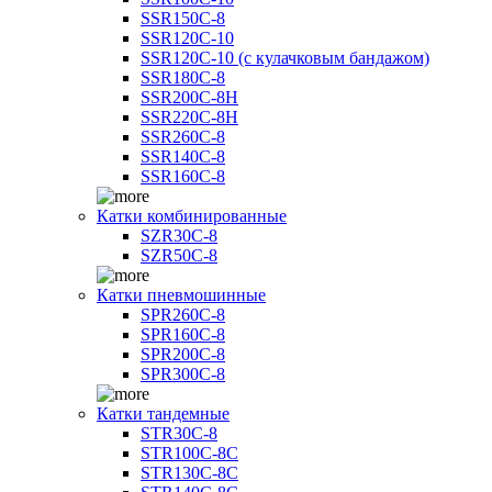
SSR150C-8
SSR120C-10
SSR120C-10 (с кулачковым бандажом)
SSR180C-8
SSR200C-8H
SSR220C-8H
SSR260C-8
SSR140C-8
SSR160C-8
Катки комбинированные
SZR30C-8
SZR50C-8
Катки пневмошинные
SPR260C-8
SPR160C-8
SPR200C-8
SPR300C-8
Катки тандемные
STR30C-8
STR100C-8С
STR130C-8С