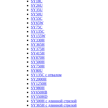
SY18C
SY26U
SY35U
SY50U
SY55C
SY65W
SY75C
SY135C
SY155W
SY330H
SY365H
SY375H
SY415H
SY870H
SY500H
SY750H
SY80U
SY135C с отвалом
SY2000H
SY1250H
SY980H
SY650HB
SY550HD
SY500H с длинной стрелой
SY365H с длинной стрелой