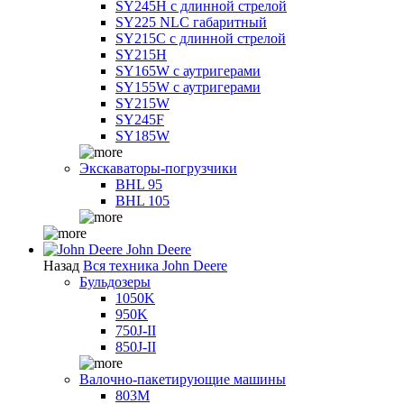
SY245H с длинной стрелой
SY225 NLC габаритный
SY215C с длинной стрелой
SY215H
SY165W с аутригерами
SY155W с аутригерами
SY215W
SY245F
SY185W
Экскаваторы-погрузчики
BHL 95
BHL 105
John Deere
Назад
Вся техника John Deere
Бульдозеры
1050K
950K
750J-II
850J-II
Валочно-пакетирующие машины
803M