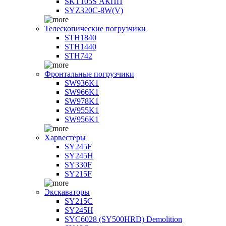
SKT105S АКПП
SYZ320C-8W(V)
Телескопические погрузчики
STH1840
STH1440
STH742
Фронтальные погрузчики
SW936K1
SW966K1
SW978K1
SW955K1
SW956K1
Харвестеры
SY245F
SY245H
SY330F
SY215F
Экскаваторы
SY215C
SY245H
SYC6028 (SY500HRD) Demolition