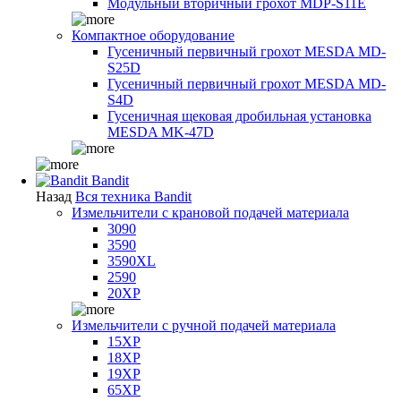
Модульный вторичный грохот MDP-S11E
Компактное оборудование
Гусеничный первичный грохот MESDA MD-
S25D
Гусеничный первичный грохот MESDA MD-
S4D
Гусеничная щековая дробильная установка
MESDA MK-47D
Bandit
Назад
Вся техника Bandit
Измельчители с крановой подачей материала
3090
3590
3590XL
2590
20XP
Измельчители с ручной подачей материала
15XP
18XP
19XP
65XP