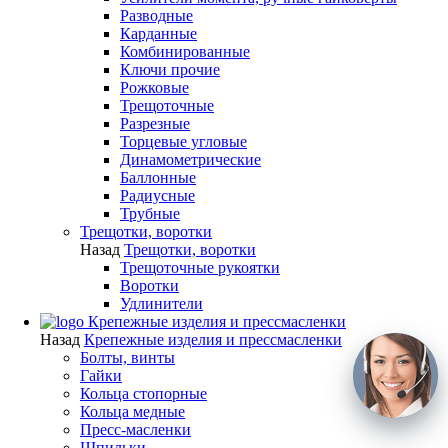
Разводные
Карданные
Комбинированные
Ключи прочие
Рожковые
Трещоточные
Разрезные
Торцевые угловые
Динамометрические
Баллонные
Радиусные
Трубные
Трещотки, воротки
Назад
Трещотки, воротки
Трещоточные рукоятки
Воротки
Удлинители
Крепежные изделия и прессмасленки
Назад
Крепежные изделия и прессмасленки
Болты, винты
Гайки
Кольца стопорные
Кольца медные
Пресс-масленки
Шпильки