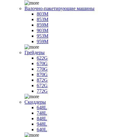
Валочно-пакетирующие машины
803M
853M
859M
903M
953M
959M
Грейдеры
622G
670G
770G
870G
872G
672G
772G
Скиддеры
648L
748L
848L
948L
640L