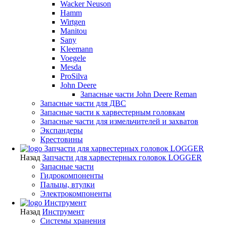
Wacker Neuson
Hamm
Wirtgen
Manitou
Sany
Kleemann
Voegele
Mesda
ProSilva
John Deere
Запасные части John Deere Reman
Запасные части для ДВС
Запасные части к харвестерным головкам
Запасные части для измельчителей и захватов
Экспандеры
Крестовины
Запчасти для харвестерных головок LOGGER
Назад
Запчасти для харвестерных головок LOGGER
Запасные части
Гидрокомпоненты
Пальцы, втулки
Электрокомпоненты
Инструмент
Назад
Инструмент
Системы хранения