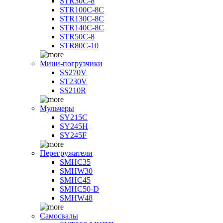
STR30C-8
STR100C-8С
STR130C-8С
STR140C-8С
STR50C-8
STR80C-10
Мини-погрузчики
SS270V
ST230V
SS210R
Мульчеры
SY215C
SY245H
SY245F
Перегружатели
SMHC35
SMHW30
SMHC45
SMHC50-D
SMHW48
Самосвалы