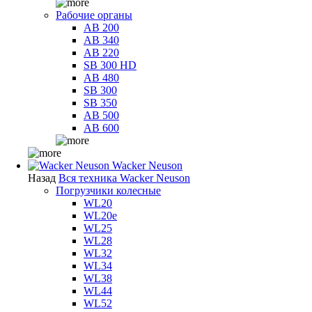
Рабочие органы
AB 200
AB 340
AB 220
SB 300 HD
AB 480
SB 300
SB 350
AB 500
AB 600
Wacker Neuson
Назад
Вся техника Wacker Neuson
Погрузчики колесные
WL20
WL20e
WL25
WL28
WL32
WL34
WL38
WL44
WL52