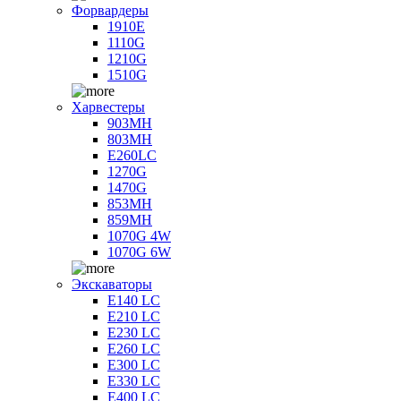
Форвардеры
1910E
1110G
1210G
1510G
Харвестеры
903MH
803MH
E260LC
1270G
1470G
853MH
859MH
1070G 4W
1070G 6W
Экскаваторы
E140 LC
E210 LC
E230 LC
E260 LC
E300 LC
E330 LC
E400 LC