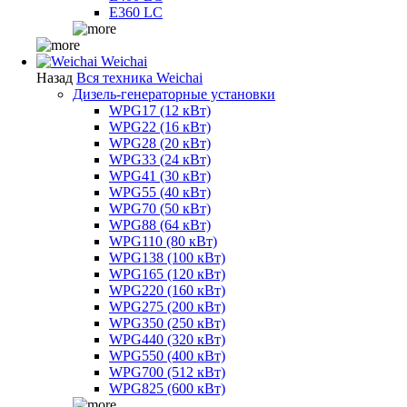
E360 LC
Weichai
Назад
Вся техника Weichai
Дизель-генераторные установки
WPG17 (12 кВт)
WPG22 (16 кВт)
WPG28 (20 кВт)
WPG33 (24 кВт)
WPG41 (30 кВт)
WPG55 (40 кВт)
WPG70 (50 кВт)
WPG88 (64 кВт)
WPG110 (80 кВт)
WPG138 (100 кВт)
WPG165 (120 кВт)
WPG220 (160 кВт)
WPG275 (200 кВт)
WPG350 (250 кВт)
WPG440 (320 кВт)
WPG550 (400 кВт)
WPG700 (512 кВт)
WPG825 (600 кВт)