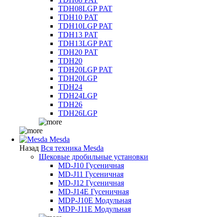
TDH08LGP PAT
TDH10 PAT
TDH10LGP PAT
TDH13 PAT
TDH13LGP PAT
TDH20 PAT
TDH20
TDH20LGP PAT
TDH20LGP
TDH24
TDH24LGP
TDH26
TDH26LGP
Mesda
Назад
Вся техника Mesda
Щековые дробильные установки
MD-J10 Гусеничная
MD-J11 Гусеничная
MD-J12 Гусеничная
MD-J14E Гусеничная
MDP-J10E Модульная
MDP-J11E Модульная