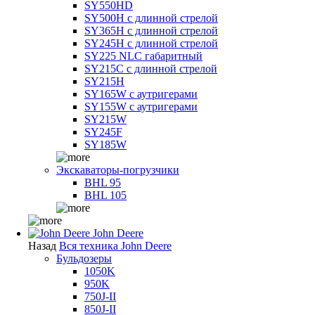
SY550HD
SY500H с длинной стрелой
SY365H с длинной стрелой
SY245H с длинной стрелой
SY225 NLC габаритный
SY215C с длинной стрелой
SY215H
SY165W с аутригерами
SY155W с аутригерами
SY215W
SY245F
SY185W
Экскаваторы-погрузчики
BHL 95
BHL 105
John Deere
Назад
Вся техника John Deere
Бульдозеры
1050K
950K
750J-II
850J-II