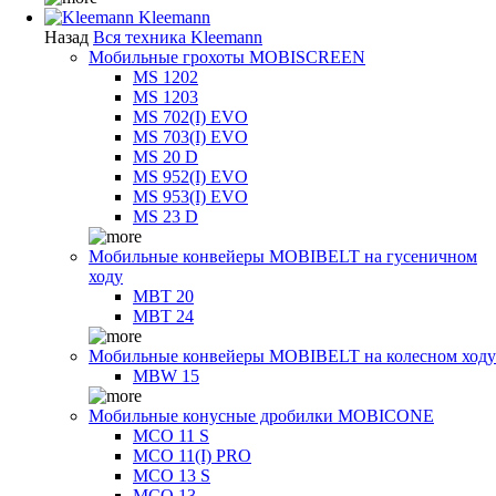
Kleemann
Назад
Вся техника Kleemann
Мобильные грохоты MOBISCREEN
MS 1202
MS 1203
MS 702(I) EVO
MS 703(I) EVO
MS 20 D
MS 952(I) EVO
MS 953(I) EVO
MS 23 D
Мобильные конвейеры MOBIBELT на гусеничном
ходу
MBT 20
MBT 24
Мобильные конвейеры MOBIBELT на колесном ходу
MBW 15
Мобильные конусные дробилки MOBICONE
MCO 11 S
MCO 11(I) PRO
MCO 13 S
MCO 13