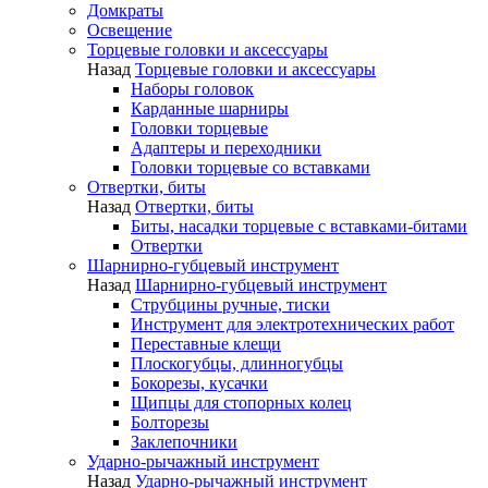
Домкраты
Освещение
Торцевые головки и аксессуары
Назад
Торцевые головки и аксессуары
Наборы головок
Карданные шарниры
Головки торцевые
Адаптеры и переходники
Головки торцевые со вставками
Отвертки, биты
Назад
Отвертки, биты
Биты, насадки торцевые с вставками-битами
Отвертки
Шарнирно-губцевый инструмент
Назад
Шарнирно-губцевый инструмент
Струбцины ручные, тиски
Инструмент для электротехнических работ
Переставные клещи
Плоскогубцы, длинногубцы
Бокорезы, кусачки
Щипцы для стопорных колец
Болторезы
Заклепочники
Ударно-рычажный инструмент
Назад
Ударно-рычажный инструмент