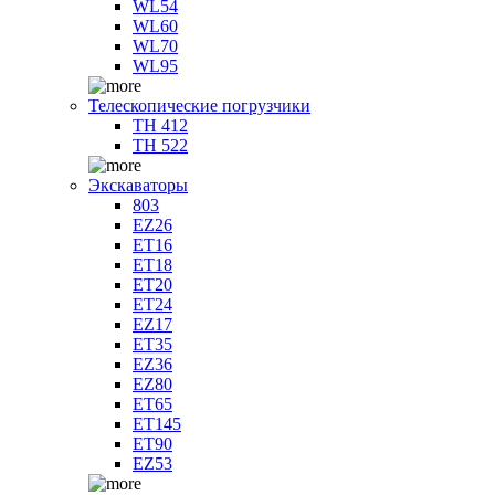
WL54
WL60
WL70
WL95
Телескопические погрузчики
TH 412
TH 522
Экскаваторы
803
EZ26
ET16
ET18
ET20
ET24
EZ17
ET35
EZ36
EZ80
ET65
ET145
ET90
EZ53