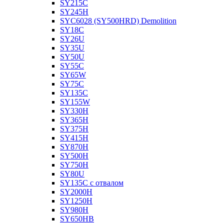
SY215C
SY245H
SYC6028 (SY500HRD) Demolition
SY18C
SY26U
SY35U
SY50U
SY55C
SY65W
SY75C
SY135C
SY155W
SY330H
SY365H
SY375H
SY415H
SY870H
SY500H
SY750H
SY80U
SY135C с отвалом
SY2000H
SY1250H
SY980H
SY650HB