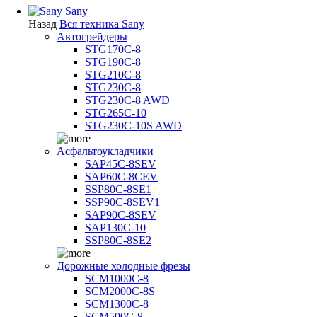
Sany
Назад
Вся техника Sany
Автогрейдеры
STG170C-8
STG190C-8
STG210C-8
STG230C-8
STG230C-8 AWD
STG265C-10
STG230C-10S AWD
Асфальтоукладчики
SAP45С-8SEV
SAP60C-8CEV
SSP80C-8SE1
SSP90C-8SEV1
SAP90C-8SEV
SAP130C-10
SSP80C-8SE2
Дорожные холодные фрезы
SCM1000C-8
SCM2000C-8S
SCM1300C-8
SCM500C-8