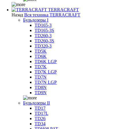
TERRACRAFT
Назад
Вся техника TERRACRAFT
Бульдозеры I
TD165-3
TD165-3S
TD260-3
TD260-3S
TD320-3
TD5K
TD6K
TD6K LGP
TD7K
TD7K LGP
TD7N
TD7N LGP
TD8N
TD9N
Бульдозеры II
TD17
TD17L
TD26
TD34
TDH08 PAT