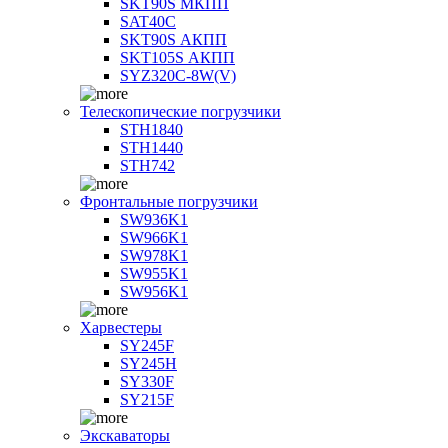
SKT90S МКПП
SAT40C
SKT90S АКПП
SKT105S АКПП
SYZ320C-8W(V)
Телескопические погрузчики
STH1840
STH1440
STH742
Фронтальные погрузчики
SW936K1
SW966K1
SW978K1
SW955K1
SW956K1
Харвестеры
SY245F
SY245H
SY330F
SY215F
Экскаваторы