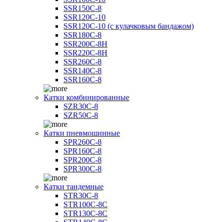
SSR150C-8
SSR120C-10
SSR120C-10 (с кулачковым бандажом)
SSR180C-8
SSR200C-8H
SSR220C-8H
SSR260C-8
SSR140C-8
SSR160C-8
Катки комбинированные
SZR30C-8
SZR50C-8
Катки пневмошинные
SPR260C-8
SPR160C-8
SPR200C-8
SPR300C-8
Катки тандемные
STR30C-8
STR100C-8С
STR130C-8С