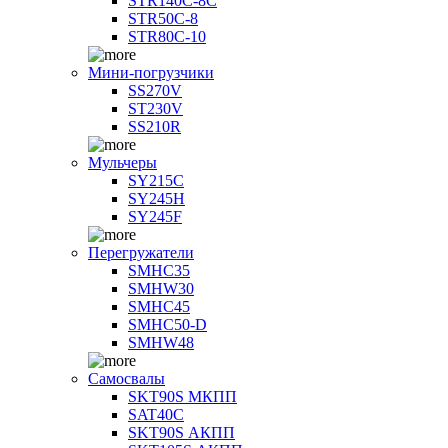
STR140C-8С
STR50C-8
STR80C-10
Мини-погрузчики
SS270V
ST230V
SS210R
Мульчеры
SY215C
SY245H
SY245F
Перегружатели
SMHC35
SMHW30
SMHC45
SMHC50-D
SMHW48
Самосвалы
SKT90S МКПП
SAT40C
SKT90S АКПП