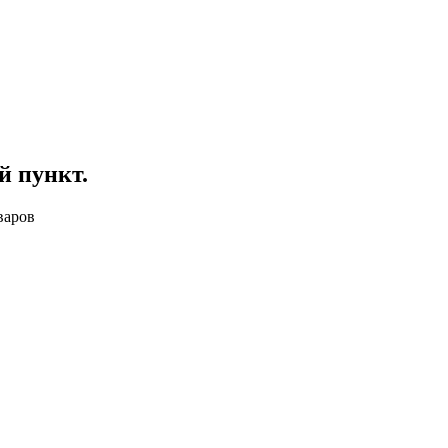
й пункт
.
варов