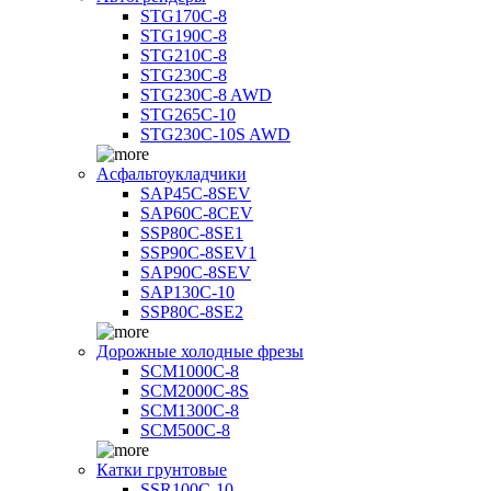
STG170C-8
STG190C-8
STG210C-8
STG230C-8
STG230C-8 AWD
STG265C-10
STG230C-10S AWD
Асфальтоукладчики
SAP45С-8SEV
SAP60C-8CEV
SSP80C-8SE1
SSP90C-8SEV1
SAP90C-8SEV
SAP130C-10
SSP80C-8SE2
Дорожные холодные фрезы
SCM1000C-8
SCM2000C-8S
SCM1300C-8
SCM500C-8
Катки грунтовые
SSR100C-10