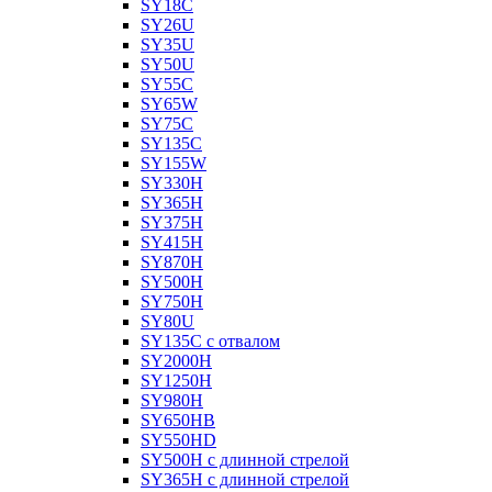
SY18C
SY26U
SY35U
SY50U
SY55C
SY65W
SY75C
SY135C
SY155W
SY330H
SY365H
SY375H
SY415H
SY870H
SY500H
SY750H
SY80U
SY135C с отвалом
SY2000H
SY1250H
SY980H
SY650HB
SY550HD
SY500H с длинной стрелой
SY365H с длинной стрелой