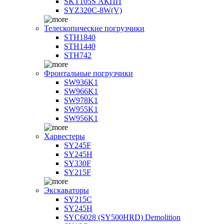
SKT105S АКПП
SYZ320C-8W(V)
Телескопические погрузчики
STH1840
STH1440
STH742
Фронтальные погрузчики
SW936K1
SW966K1
SW978K1
SW955K1
SW956K1
Харвестеры
SY245F
SY245H
SY330F
SY215F
Экскаваторы
SY215C
SY245H
SYC6028 (SY500HRD) Demolition