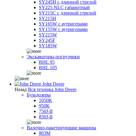
SY245H с длинной стрелой
SY225 NLC габаритный
SY215C с длинной стрелой
SY215H
SY165W с аутригерами
SY155W с аутригерами
SY215W
SY245F
SY185W
Экскаваторы-погрузчики
BHL 95
BHL 105
John Deere
Назад
Вся техника John Deere
Бульдозеры
1050K
950K
750J-II
850J-II
Валочно-пакетирующие машины
803M