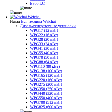
E360 LC
Weichai
Назад
Вся техника Weichai
Дизель-генераторные установки
WPG17 (12 кВт)
WPG22 (16 кВт)
WPG28 (20 кВт)
WPG33 (24 кВт)
WPG41 (30 кВт)
WPG55 (40 кВт)
WPG70 (50 кВт)
WPG88 (64 кВт)
WPG110 (80 кВт)
WPG138 (100 кВт)
WPG165 (120 кВт)
WPG220 (160 кВт)
WPG275 (200 кВт)
WPG350 (250 кВт)
WPG440 (320 кВт)
WPG550 (400 кВт)
WPG700 (512 кВт)
WPG825 (600 кВт)