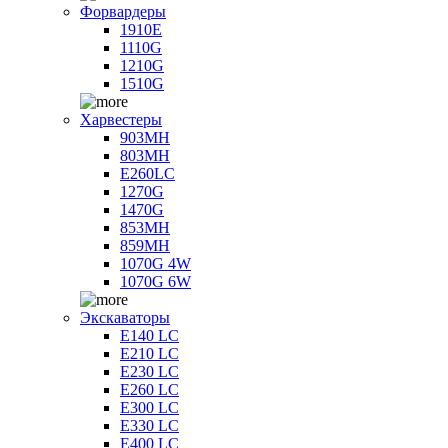
Форвардеры
1910E
1110G
1210G
1510G
Харвестеры
903MH
803MH
E260LC
1270G
1470G
853MH
859MH
1070G 4W
1070G 6W
Экскаваторы
E140 LC
E210 LC
E230 LC
E260 LC
E300 LC
E330 LC
E400 LC