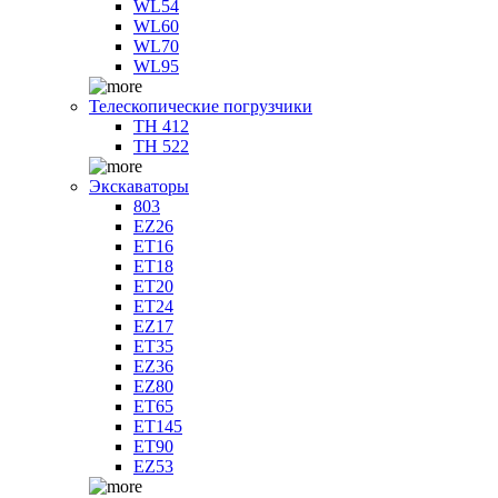
WL54
WL60
WL70
WL95
Телескопические погрузчики
TH 412
TH 522
Экскаваторы
803
EZ26
ET16
ET18
ET20
ET24
EZ17
ET35
EZ36
EZ80
ET65
ET145
ET90
EZ53