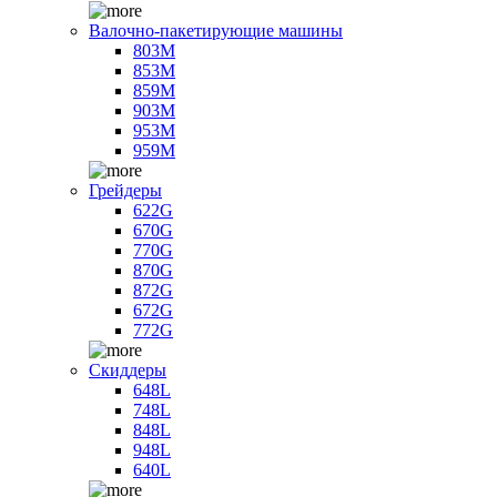
Валочно-пакетирующие машины
803M
853M
859M
903M
953M
959M
Грейдеры
622G
670G
770G
870G
872G
672G
772G
Скиддеры
648L
748L
848L
948L
640L