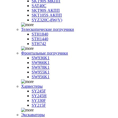
SKT90S МКПП
SAT40C
SKT90S АКПП
SKT105S АКПП
SYZ320C-8W(V)
Телескопические погрузчики
STH1840
STH1440
STH742
Фронтальные погрузчики
SW936K1
SW966K1
SW978K1
SW955K1
SW956K1
Харвестеры
SY245F
SY245H
SY330F
SY215F
Экскаваторы