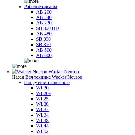
Рабочие органы
AB 200
AB 340
AB 220
SB 300 HD
AB 480
SB 300
SB 350
AB 500
AB 600
Wacker Neuson
Назад
Вся техника Wacker Neuson
Погрузчики колесные
WL20
WL20e
WL25
WL28
WL32
WL34
WL38
WL44
WL52