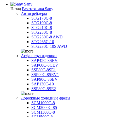
Sany
Назад
Вся техника Sany
Автогрейдеры
STG170C-8
STG190C-8
STG210C-8
STG230C-8
STG230C-8 AWD
STG265C-10
STG230C-10S AWD
Асфальтоукладчики
SAP45С-8SEV
SAP60C-8CEV
SSP80C-8SE1
SSP90C-8SEV1
SAP90C-8SEV
SAP130C-10
SSP80C-8SE2
Дорожные холодные фрезы
SCM1000C-8
SCM2000C-8S
SCM1300C-8
SCM500C-8