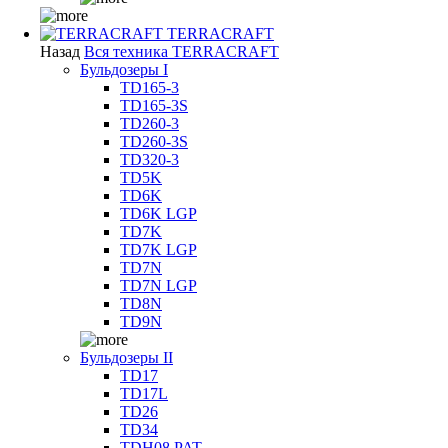
TERRACRAFT
Назад
Вся техника TERRACRAFT
Бульдозеры I
TD165-3
TD165-3S
TD260-3
TD260-3S
TD320-3
TD5K
TD6K
TD6K LGP
TD7K
TD7K LGP
TD7N
TD7N LGP
TD8N
TD9N
Бульдозеры II
TD17
TD17L
TD26
TD34
TDH08 PAT