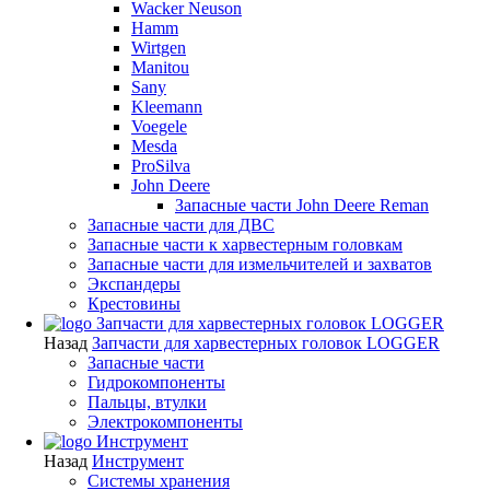
Wacker Neuson
Hamm
Wirtgen
Manitou
Sany
Kleemann
Voegele
Mesda
ProSilva
John Deere
Запасные части John Deere Reman
Запасные части для ДВС
Запасные части к харвестерным головкам
Запасные части для измельчителей и захватов
Экспандеры
Крестовины
Запчасти для харвестерных головок LOGGER
Назад
Запчасти для харвестерных головок LOGGER
Запасные части
Гидрокомпоненты
Пальцы, втулки
Электрокомпоненты
Инструмент
Назад
Инструмент
Системы хранения