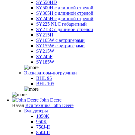
SY550HD
SY500H с длинной стрелой
SY365H с длинной стрелой
SY245H с длинной стрелой
SY225 NLC габаритный
SY215C с длинной стрелой
SY215H
SY165W с аутригерами
SY155W с аутригерами
SY215W
SY245F
SY185W
Экскаваторы-погрузчики
BHL 95
BHL 105
John Deere
Назад
Вся техника John Deere
Бульдозеры
1050K
950K
750J-II
850J-II