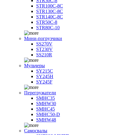
STR30C-8
STR100C-8С
STR130C-8С
STR140C-8С
STR50C-8
STR80C-10
Мини-погрузчики
SS270V
ST230V
SS210R
Мульчеры
SY215C
SY245H
SY245F
Перегружатели
SMHC35
SMHW30
SMHC45
SMHC50-D
SMHW48
Самосвалы