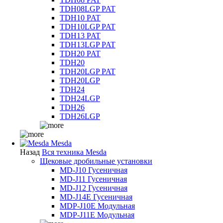
TDH08LGP PAT
TDH10 PAT
TDH10LGP PAT
TDH13 PAT
TDH13LGP PAT
TDH20 PAT
TDH20
TDH20LGP PAT
TDH20LGP
TDH24
TDH24LGP
TDH26
TDH26LGP
Mesda
Назад
Вся техника Mesda
Щековые дробильные установки
MD-J10 Гусеничная
MD-J11 Гусеничная
MD-J12 Гусеничная
MD-J14E Гусеничная
MDP-J10E Модульная
MDP-J11E Модульная