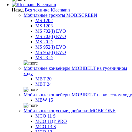
Kleemann
Назад
Вся техника Kleemann
Мобильные грохоты MOBISCREEN
MS 1202
MS 1203
MS 702(I) EVO
MS 703(I) EVO
MS 20 D
MS 952(I) EVO
MS 953(I) EVO
MS 23 D
Мобильные конвейеры MOBIBELT на гусеничном
ходу
MBT 20
MBT 24
Мобильные конвейеры MOBIBELT на колесном ходу
MBW 15
Мобильные конусные дробилки MOBICONE
MCO 11 S
MCO 11(I) PRO
MCO 13 S
MCO 13