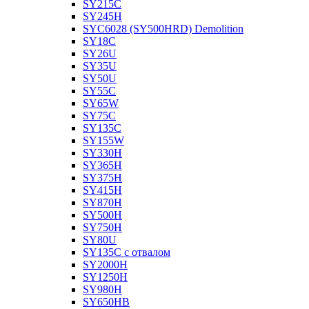
SY215C
SY245H
SYC6028 (SY500HRD) Demolition
SY18C
SY26U
SY35U
SY50U
SY55C
SY65W
SY75C
SY135C
SY155W
SY330H
SY365H
SY375H
SY415H
SY870H
SY500H
SY750H
SY80U
SY135C с отвалом
SY2000H
SY1250H
SY980H
SY650HB