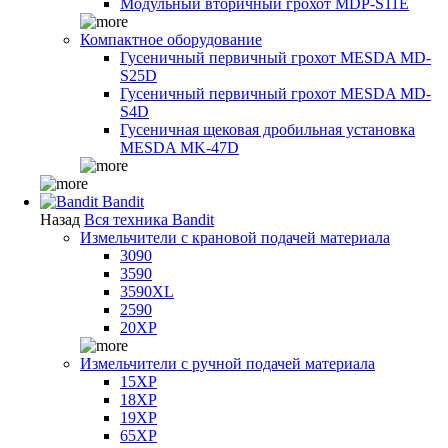
Модульный вторичный грохот MDP-S11E
Компактное оборудование
Гусеничный первичный грохот MESDA MD-
S25D
Гусеничный первичный грохот MESDA MD-
S4D
Гусеничная щековая дробильная установка
MESDA MK-47D
Bandit
Назад
Вся техника Bandit
Измельчители с крановой подачей материала
3090
3590
3590XL
2590
20XP
Измельчители с ручной подачей материала
15XP
18XP
19XP
65XP