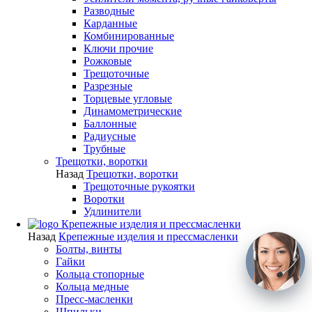
Разводные
Карданные
Комбинированные
Ключи прочие
Рожковые
Трещоточные
Разрезные
Торцевые угловые
Динамометрические
Баллонные
Радиусные
Трубные
Трещотки, воротки
Назад
Трещотки, воротки
Трещоточные рукоятки
Воротки
Удлинители
Крепежные изделия и прессмасленки
Назад
Крепежные изделия и прессмасленки
Болты, винты
Гайки
Кольца стопорные
Кольца медные
Пресс-масленки
Шпильки