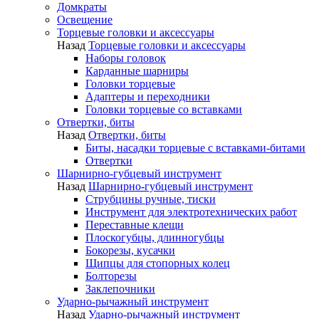
Домкраты
Освещение
Торцевые головки и аксессуары
Назад
Торцевые головки и аксессуары
Наборы головок
Карданные шарниры
Головки торцевые
Адаптеры и переходники
Головки торцевые со вставками
Отвертки, биты
Назад
Отвертки, биты
Биты, насадки торцевые с вставками-битами
Отвертки
Шарнирно-губцевый инструмент
Назад
Шарнирно-губцевый инструмент
Струбцины ручные, тиски
Инструмент для электротехнических работ
Переставные клещи
Плоскогубцы, длинногубцы
Бокорезы, кусачки
Щипцы для стопорных колец
Болторезы
Заклепочники
Ударно-рычажный инструмент
Назад
Ударно-рычажный инструмент