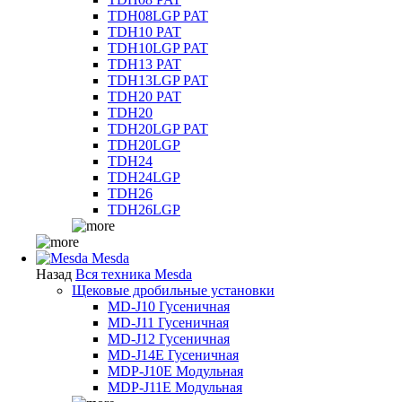
TDH08LGP PAT
TDH10 PAT
TDH10LGP PAT
TDH13 PAT
TDH13LGP PAT
TDH20 PAT
TDH20
TDH20LGP PAT
TDH20LGP
TDH24
TDH24LGP
TDH26
TDH26LGP
Mesda
Назад
Вся техника Mesda
Щековые дробильные установки
MD-J10 Гусеничная
MD-J11 Гусеничная
MD-J12 Гусеничная
MD-J14E Гусеничная
MDP-J10E Модульная
MDP-J11E Модульная