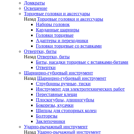
Домкраты
Освещение
Торцевые головки и аксессуары
Назад
Торцевые головки и аксессуары
Наборы головок
Карданные шарниры
Головки торцевые
Адаптеры и переходники
Головки торцевые со вставками
Отвертки, биты
Назад
Отвертки, биты
Биты, насадки торцевые с вставками-битами
Отвертки
Шарнирно-губцевый инструмент
Назад
Шарнирно-губцевый инструмент
Струбцины ручные, тиски
Инструмент для электротехнических работ
Переставные клещи
Плоскогубцы, длинногубцы
Бокорезы, кусачки
Щипцы для стопорных колец
Болторезы
Заклепочники
Ударно-рычажный инструмент
Назад
Ударно-рычажный инструмент