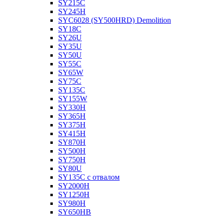
SY215C
SY245H
SYC6028 (SY500HRD) Demolition
SY18C
SY26U
SY35U
SY50U
SY55C
SY65W
SY75C
SY135C
SY155W
SY330H
SY365H
SY375H
SY415H
SY870H
SY500H
SY750H
SY80U
SY135C с отвалом
SY2000H
SY1250H
SY980H
SY650HB