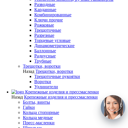
Разводные
Карданные
Комбинированные
Ключи прочие
Рожковые
Трещоточные
Разрезные
Торцевые угловые
Динамометрические
Баллонные
Радиусные
Трубные
Трещотки, воротки
Назад
Трещотки, воротки
Трещоточные рукоятки
Воротки
Удлинители
Крепежные изделия и прессмасленки
Назад
Крепежные изделия и прессмасленки
Болты, винты
Гайки
Кольца стопорные
Кольца медные
Пресс-масленки
Шпильки