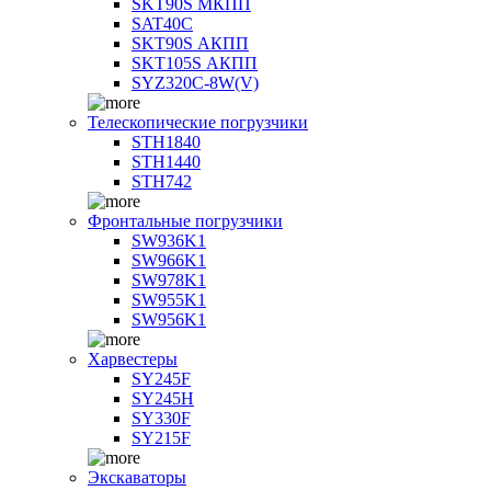
SKT90S МКПП
SAT40C
SKT90S АКПП
SKT105S АКПП
SYZ320C-8W(V)
Телескопические погрузчики
STH1840
STH1440
STH742
Фронтальные погрузчики
SW936K1
SW966K1
SW978K1
SW955K1
SW956K1
Харвестеры
SY245F
SY245H
SY330F
SY215F
Экскаваторы