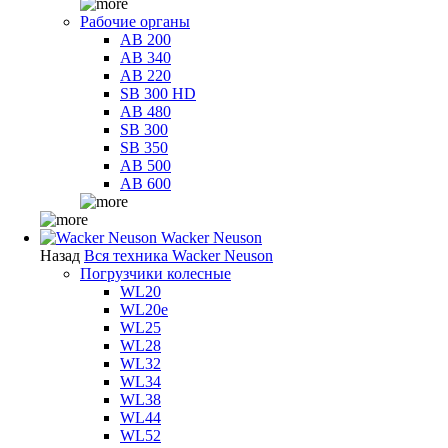
Рабочие органы
AB 200
AB 340
AB 220
SB 300 HD
AB 480
SB 300
SB 350
AB 500
AB 600
Wacker Neuson
Назад
Вся техника Wacker Neuson
Погрузчики колесные
WL20
WL20e
WL25
WL28
WL32
WL34
WL38
WL44
WL52