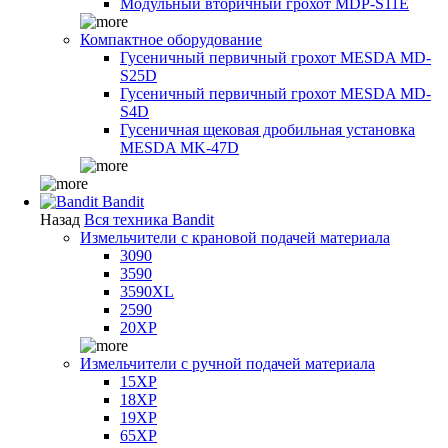
Модульный вторичный грохот MDP-S11E
Компактное оборудование
Гусеничный первичный грохот MESDA MD-
S25D
Гусеничный первичный грохот MESDA MD-
S4D
Гусеничная щековая дробильная установка
MESDA MK-47D
Bandit
Назад
Вся техника Bandit
Измельчители с крановой подачей материала
3090
3590
3590XL
2590
20XP
Измельчители с ручной подачей материала
15XP
18XP
19XP
65XP