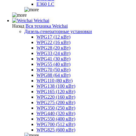
E360 LC
Weichai
Назад
Вся техника Weichai
Дизель-генераторные установки
WPG17 (12 кВт)
WPG22 (16 кВт)
WPG28 (20 кВт)
WPG33 (24 кВт)
WPG41 (30 кВт)
WPG55 (40 кВт)
WPG70 (50 кВт)
WPG88 (64 кВт)
WPG110 (80 кВт)
WPG138 (100 кВт)
WPG165 (120 кВт)
WPG220 (160 кВт)
WPG275 (200 кВт)
WPG350 (250 кВт)
WPG440 (320 кВт)
WPG550 (400 кВт)
WPG700 (512 кВт)
WPG825 (600 кВт)