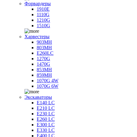
Форвардеры
1910E
1110G
1210G
1510G
Харвестеры
903MH
803MH
E260LC
1270G
1470G
853MH
859MH
1070G 4W
1070G 6W
Экскаваторы
E140 LC
E210 LC
E230 LC
E260 LC
E300 LC
E330 LC
E400 LC