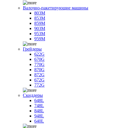
Валочно-пакетирующие машины
803M
853M
859M
903M
953M
959M
Грейдеры
622G
670G
770G
870G
872G
672G
772G
Скиддеры
648L
748L
848L
948L
640L