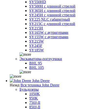
SY550HD
SY500H с длинной стрелой
SY365H с длинной стрелой
SY245H с длинной стрелой
SY225 NLC габаритный
SY215C с длинной стрелой
SY215H
SY165W с аутригерами
SY155W с аутригерами
SY215W
SY245F
SY185W
Экскаваторы-погрузчики
BHL 95
BHL 105
John Deere
Назад
Вся техника John Deere
Бульдозеры
1050K
950K
750J-II
850J-II