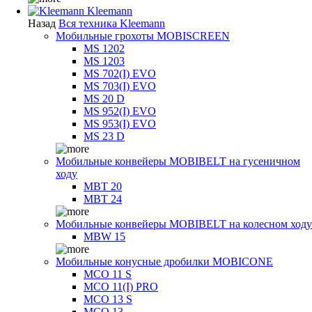
Kleemann
Назад
Вся техника Kleemann
Мобильные грохоты MOBISCREEN
MS 1202
MS 1203
MS 702(I) EVO
MS 703(I) EVO
MS 20 D
MS 952(I) EVO
MS 953(I) EVO
MS 23 D
Мобильные конвейеры MOBIBELT на гусеничном
ходу
MBT 20
MBT 24
Мобильные конвейеры MOBIBELT на колесном ходу
MBW 15
Мобильные конусные дробилки MOBICONE
MCO 11 S
MCO 11(I) PRO
MCO 13 S
MCO 13