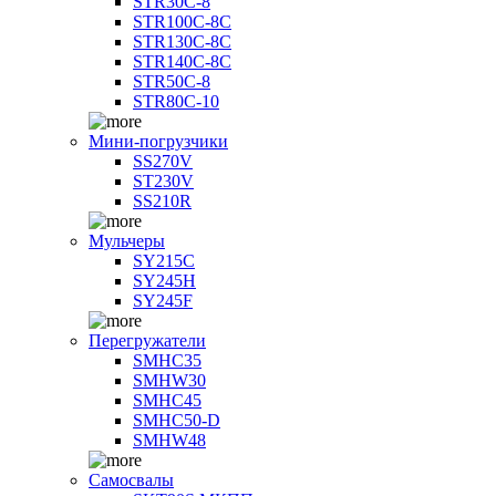
STR30C-8
STR100C-8С
STR130C-8С
STR140C-8С
STR50C-8
STR80C-10
Мини-погрузчики
SS270V
ST230V
SS210R
Мульчеры
SY215C
SY245H
SY245F
Перегружатели
SMHC35
SMHW30
SMHC45
SMHC50-D
SMHW48
Самосвалы