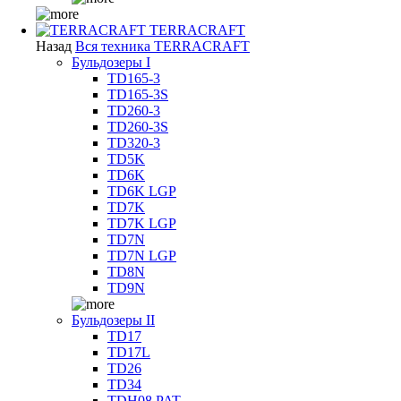
TERRACRAFT
Назад
Вся техника TERRACRAFT
Бульдозеры I
TD165-3
TD165-3S
TD260-3
TD260-3S
TD320-3
TD5K
TD6K
TD6K LGP
TD7K
TD7K LGP
TD7N
TD7N LGP
TD8N
TD9N
Бульдозеры II
TD17
TD17L
TD26
TD34
TDH08 PAT