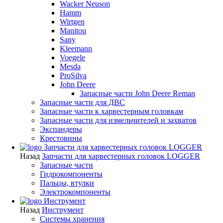
Wacker Neuson
Hamm
Wirtgen
Manitou
Sany
Kleemann
Voegele
Mesda
ProSilva
John Deere
Запасные части John Deere Reman
Запасные части для ДВС
Запасные части к харвестерным головкам
Запасные части для измельчителей и захватов
Экспандеры
Крестовины
Запчасти для харвестерных головок LOGGER
Назад
Запчасти для харвестерных головок LOGGER
Запасные части
Гидрокомпоненты
Пальцы, втулки
Электрокомпоненты
Инструмент
Назад
Инструмент
Системы хранения