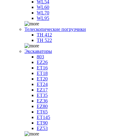
WL54
WL60
WL70
WL95
Телескопические погрузчики
TH 412
TH 522
Экскаваторы
803
EZ26
ET16
ET18
ET20
ET24
EZ17
ET35
EZ36
EZ80
ET65
ET145
ET90
EZ53