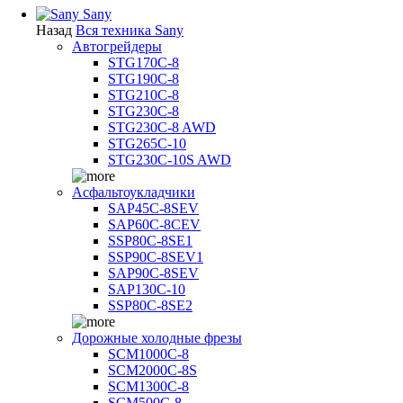
Sany
Назад
Вся техника Sany
Автогрейдеры
STG170C-8
STG190C-8
STG210C-8
STG230C-8
STG230C-8 AWD
STG265C-10
STG230C-10S AWD
Асфальтоукладчики
SAP45С-8SEV
SAP60C-8CEV
SSP80C-8SE1
SSP90C-8SEV1
SAP90C-8SEV
SAP130C-10
SSP80C-8SE2
Дорожные холодные фрезы
SCM1000C-8
SCM2000C-8S
SCM1300C-8
SCM500C-8