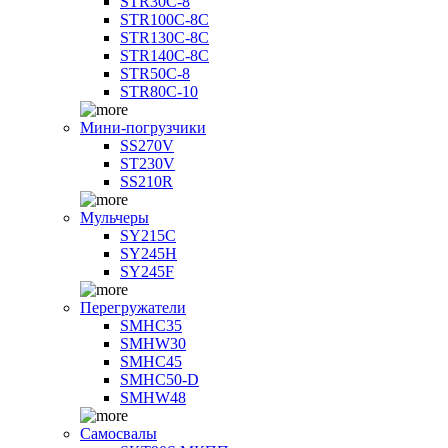
STR30C-8
STR100C-8С
STR130C-8С
STR140C-8С
STR50C-8
STR80C-10
Мини-погрузчики
SS270V
ST230V
SS210R
Мульчеры
SY215C
SY245H
SY245F
Перегружатели
SMHC35
SMHW30
SMHC45
SMHC50-D
SMHW48
Самосвалы