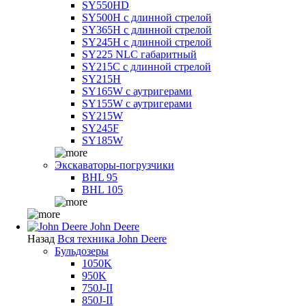
SY550HD
SY500H с длинной стрелой
SY365H с длинной стрелой
SY245H с длинной стрелой
SY225 NLC габаритный
SY215C с длинной стрелой
SY215H
SY165W с аутригерами
SY155W с аутригерами
SY215W
SY245F
SY185W
Экскаваторы-погрузчики
BHL 95
BHL 105
John Deere
Назад
Вся техника John Deere
Бульдозеры
1050K
950K
750J-II
850J-II