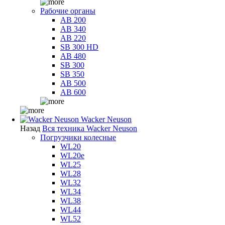
Рабочие органы
AB 200
AB 340
AB 220
SB 300 HD
AB 480
SB 300
SB 350
AB 500
AB 600
Wacker Neuson
Назад
Вся техника Wacker Neuson
Погрузчики колесные
WL20
WL20e
WL25
WL28
WL32
WL34
WL38
WL44
WL52