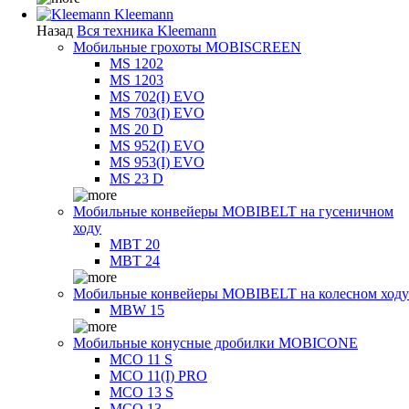
Kleemann
Назад
Вся техника Kleemann
Мобильные грохоты MOBISCREEN
MS 1202
MS 1203
MS 702(I) EVO
MS 703(I) EVO
MS 20 D
MS 952(I) EVO
MS 953(I) EVO
MS 23 D
Мобильные конвейеры MOBIBELT на гусеничном
ходу
MBT 20
MBT 24
Мобильные конвейеры MOBIBELT на колесном ходу
MBW 15
Мобильные конусные дробилки MOBICONE
MCO 11 S
MCO 11(I) PRO
MCO 13 S
MCO 13