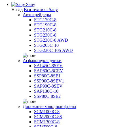
Sany
Назад
Вся техника Sany
Автогрейдеры
STG170C-8
STG190C-8
STG210C-8
STG230C-8
STG230C-8 AWD
STG265C-10
STG230C-10S AWD
Асфальтоукладчики
SAP45С-8SEV
SAP60C-8CEV
SSP80C-8SE1
SSP90C-8SEV1
SAP90C-8SEV
SAP130C-10
SSP80C-8SE2
Дорожные холодные фрезы
SCM1000C-8
SCM2000C-8S
SCM1300C-8
SCM500C-8