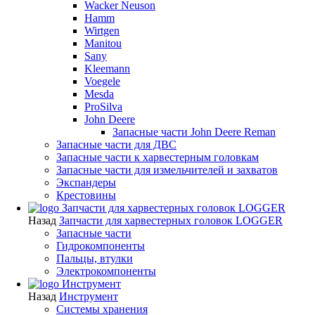
Wacker Neuson
Hamm
Wirtgen
Manitou
Sany
Kleemann
Voegele
Mesda
ProSilva
John Deere
Запасные части John Deere Reman
Запасные части для ДВС
Запасные части к харвестерным головкам
Запасные части для измельчителей и захватов
Экспандеры
Крестовины
Запчасти для харвестерных головок LOGGER
Назад
Запчасти для харвестерных головок LOGGER
Запасные части
Гидрокомпоненты
Пальцы, втулки
Электрокомпоненты
Инструмент
Назад
Инструмент
Системы хранения