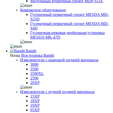
Модульный вторичный грохот MDP-S11E
Компактное оборудование
Гусеничный первичный грохот MESDA MD-
S25D
Гусеничный первичный грохот MESDA MD-
S4D
Гусеничная щековая дробильная установка
MESDA MK-47D
Bandit
Назад
Вся техника Bandit
Измельчители с крановой подачей материала
3090
3590
3590XL
2590
20XP
Измельчители с ручной подачей материала
15XP
18XP
19XP
65XP