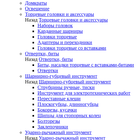
Домкраты
Освещение
Торцевые головки и аксессуары
Назад
Торцевые головки и аксессуары
Наборы головок
Карданные шарниры
Головки торцевые
Адаптеры и переходники
Головки торцевые со вставками
Отвертки, биты
Назад
Отвертки, биты
Биты, насадки торцевые с вставками-битами
Отвертки
Шарнирно-губцевый инструмент
Назад
Шарнирно-губцевый инструмент
Струбцины ручные, тиски
Инструмент для электротехнических работ
Переставные клещи
Плоскогубцы, длинногубцы
Бокорезы, кусачки
Щипцы для стопорных колец
Болторезы
Заклепочники
Ударно-рычажный инструмент
Назад
Ударно-рычажный инструмент