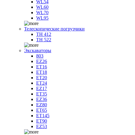
WL54
WL60
WL70
WL95
Телескопические погрузчики
TH 412
TH 522
Экскаваторы
803
EZ26
ET16
ET18
ET20
ET24
EZ17
ET35
EZ36
EZ80
ET65
ET145
ET90
EZ53