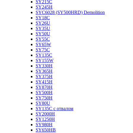
SY215C
SY245H
SYC6028 (SY500HRD) Demolition
SY18C
SY26U
SY35U
SY50U
SY55C
SY65W
SY75C
SY135C
SY155W
SY330H
SY365H
SY375H
SY415H
SY870H
SY500H
SY750H
SY80U
SY135C с отвалом
SY2000H
SY1250H
SY980H
SY650HB