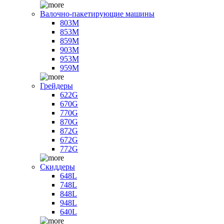
Валочно-пакетирующие машины
803M
853M
859M
903M
953M
959M
Грейдеры
622G
670G
770G
870G
872G
672G
772G
Скиддеры
648L
748L
848L
948L
640L