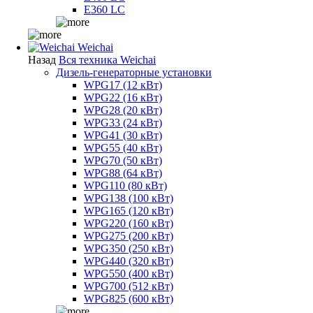
E360 LC
Weichai
Назад
Вся техника Weichai
Дизель-генераторные установки
WPG17 (12 кВт)
WPG22 (16 кВт)
WPG28 (20 кВт)
WPG33 (24 кВт)
WPG41 (30 кВт)
WPG55 (40 кВт)
WPG70 (50 кВт)
WPG88 (64 кВт)
WPG110 (80 кВт)
WPG138 (100 кВт)
WPG165 (120 кВт)
WPG220 (160 кВт)
WPG275 (200 кВт)
WPG350 (250 кВт)
WPG440 (320 кВт)
WPG550 (400 кВт)
WPG700 (512 кВт)
WPG825 (600 кВт)