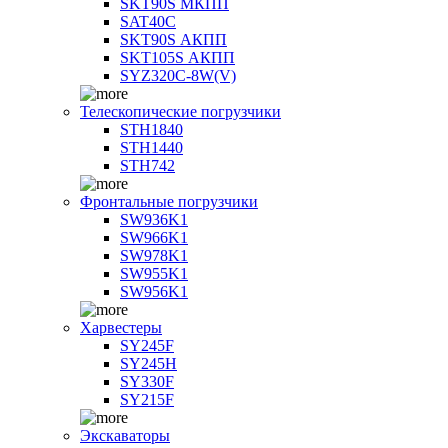
SKT90S МКПП
SAT40C
SKT90S АКПП
SKT105S АКПП
SYZ320C-8W(V)
Телескопические погрузчики
STH1840
STH1440
STH742
Фронтальные погрузчики
SW936K1
SW966K1
SW978K1
SW955K1
SW956K1
Харвестеры
SY245F
SY245H
SY330F
SY215F
Экскаваторы