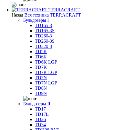
TERRACRAFT
Назад
Вся техника TERRACRAFT
Бульдозеры I
TD165-3
TD165-3S
TD260-3
TD260-3S
TD320-3
TD5K
TD6K
TD6K LGP
TD7K
TD7K LGP
TD7N
TD7N LGP
TD8N
TD9N
Бульдозеры II
TD17
TD17L
TD26
TD34
TDH08 PAT