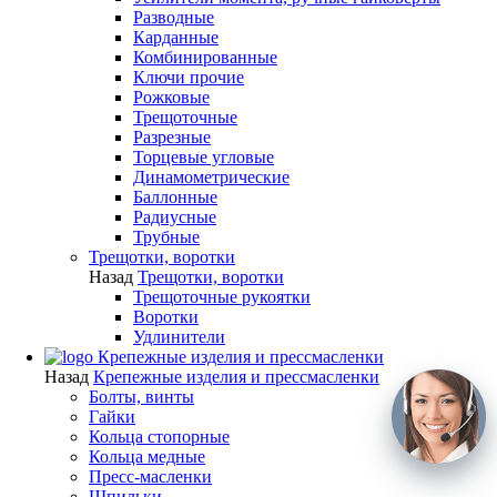
Разводные
Карданные
Комбинированные
Ключи прочие
Рожковые
Трещоточные
Разрезные
Торцевые угловые
Динамометрические
Баллонные
Радиусные
Трубные
Трещотки, воротки
Назад
Трещотки, воротки
Трещоточные рукоятки
Воротки
Удлинители
Крепежные изделия и прессмасленки
Назад
Крепежные изделия и прессмасленки
Болты, винты
Гайки
Кольца стопорные
Кольца медные
Пресс-масленки
Шпильки