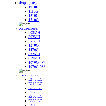
Форвардеры
1910E
1110G
1210G
1510G
Харвестеры
903MH
803MH
E260LC
1270G
1470G
853MH
859MH
1070G 4W
1070G 6W
Экскаваторы
E140 LC
E210 LC
E230 LC
E260 LC
E300 LC
E330 LC
E400 LC