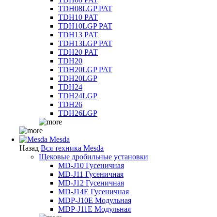
TDH08LGP PAT
TDH10 PAT
TDH10LGP PAT
TDH13 PAT
TDH13LGP PAT
TDH20 PAT
TDH20
TDH20LGP PAT
TDH20LGP
TDH24
TDH24LGP
TDH26
TDH26LGP
Mesda
Назад
Вся техника Mesda
Щековые дробильные установки
MD-J10 Гусеничная
MD-J11 Гусеничная
MD-J12 Гусеничная
MD-J14E Гусеничная
MDP-J10E Модульная
MDP-J11E Модульная