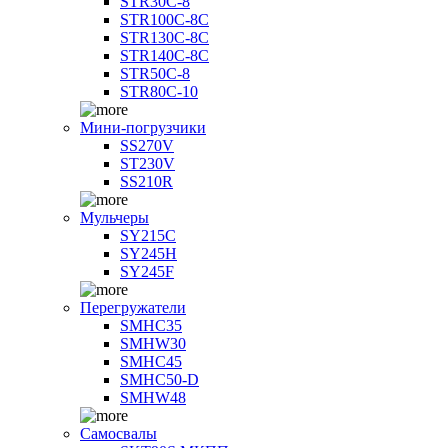
STR30C-8
STR100C-8С
STR130C-8С
STR140C-8С
STR50C-8
STR80C-10
Мини-погрузчики
SS270V
ST230V
SS210R
Мульчеры
SY215C
SY245H
SY245F
Перегружатели
SMHC35
SMHW30
SMHC45
SMHC50-D
SMHW48
Самосвалы