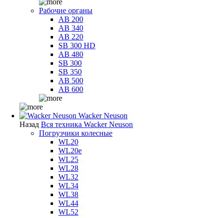
Рабочие органы
AB 200
AB 340
AB 220
SB 300 HD
AB 480
SB 300
SB 350
AB 500
AB 600
Wacker Neuson
Назад
Вся техника Wacker Neuson
Погрузчики колесные
WL20
WL20e
WL25
WL28
WL32
WL34
WL38
WL44
WL52