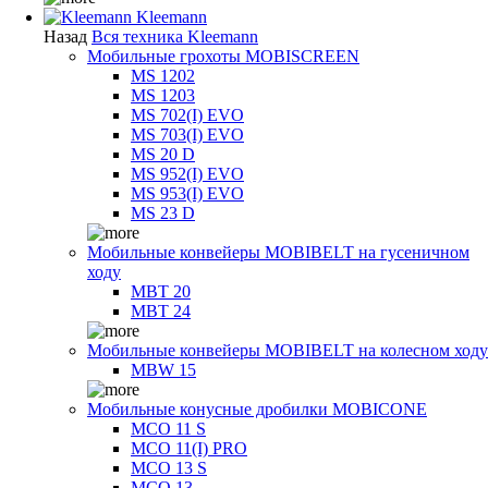
Kleemann
Назад
Вся техника Kleemann
Мобильные грохоты MOBISCREEN
MS 1202
MS 1203
MS 702(I) EVO
MS 703(I) EVO
MS 20 D
MS 952(I) EVO
MS 953(I) EVO
MS 23 D
Мобильные конвейеры MOBIBELT на гусеничном
ходу
MBT 20
MBT 24
Мобильные конвейеры MOBIBELT на колесном ходу
MBW 15
Мобильные конусные дробилки MOBICONE
MCO 11 S
MCO 11(I) PRO
MCO 13 S
MCO 13