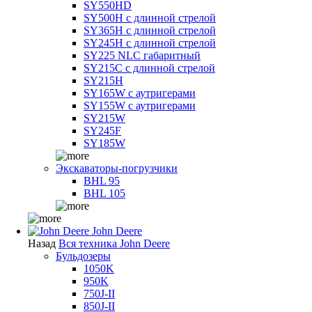
SY550HD
SY500H с длинной стрелой
SY365H с длинной стрелой
SY245H с длинной стрелой
SY225 NLC габаритный
SY215C с длинной стрелой
SY215H
SY165W с аутригерами
SY155W с аутригерами
SY215W
SY245F
SY185W
Экскаваторы-погрузчики
BHL 95
BHL 105
John Deere
Назад
Вся техника John Deere
Бульдозеры
1050K
950K
750J-II
850J-II