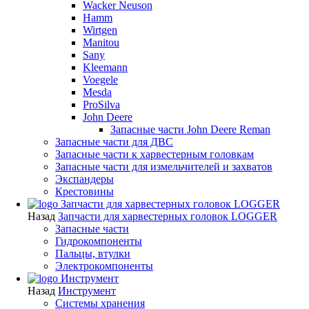
Wacker Neuson
Hamm
Wirtgen
Manitou
Sany
Kleemann
Voegele
Mesda
ProSilva
John Deere
Запасные части John Deere Reman
Запасные части для ДВС
Запасные части к харвестерным головкам
Запасные части для измельчителей и захватов
Экспандеры
Крестовины
Запчасти для харвестерных головок LOGGER
Назад
Запчасти для харвестерных головок LOGGER
Запасные части
Гидрокомпоненты
Пальцы, втулки
Электрокомпоненты
Инструмент
Назад
Инструмент
Системы хранения