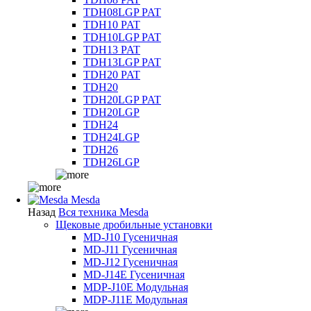
TDH08LGP PAT
TDH10 PAT
TDH10LGP PAT
TDH13 PAT
TDH13LGP PAT
TDH20 PAT
TDH20
TDH20LGP PAT
TDH20LGP
TDH24
TDH24LGP
TDH26
TDH26LGP
Mesda
Назад
Вся техника Mesda
Щековые дробильные установки
MD-J10 Гусеничная
MD-J11 Гусеничная
MD-J12 Гусеничная
MD-J14E Гусеничная
MDP-J10E Модульная
MDP-J11E Модульная