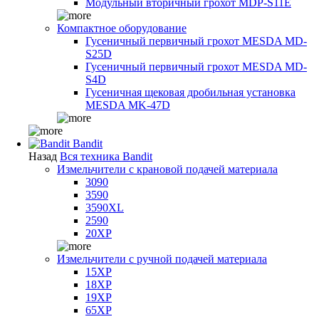
Модульный вторичный грохот MDP-S11E
Компактное оборудование
Гусеничный первичный грохот MESDA MD-
S25D
Гусеничный первичный грохот MESDA MD-
S4D
Гусеничная щековая дробильная установка
MESDA MK-47D
Bandit
Назад
Вся техника Bandit
Измельчители с крановой подачей материала
3090
3590
3590XL
2590
20XP
Измельчители с ручной подачей материала
15XP
18XP
19XP
65XP