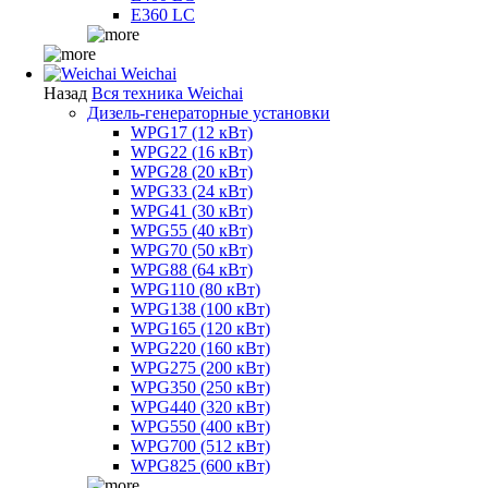
E360 LC
Weichai
Назад
Вся техника Weichai
Дизель-генераторные установки
WPG17 (12 кВт)
WPG22 (16 кВт)
WPG28 (20 кВт)
WPG33 (24 кВт)
WPG41 (30 кВт)
WPG55 (40 кВт)
WPG70 (50 кВт)
WPG88 (64 кВт)
WPG110 (80 кВт)
WPG138 (100 кВт)
WPG165 (120 кВт)
WPG220 (160 кВт)
WPG275 (200 кВт)
WPG350 (250 кВт)
WPG440 (320 кВт)
WPG550 (400 кВт)
WPG700 (512 кВт)
WPG825 (600 кВт)