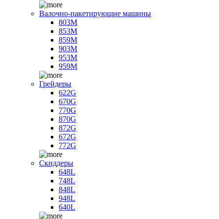
Валочно-пакетирующие машины
803M
853M
859M
903M
953M
959M
Грейдеры
622G
670G
770G
870G
872G
672G
772G
Скиддеры
648L
748L
848L
948L
640L