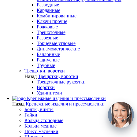
Разводные
Карданные
Комбинированные
Ключи прочие
Рожковые
Трещоточные
Разрезные
Торцевые угловые
Динамометрические
Баллонные
Радиусные
Трубные
Трещотки, воротки
Назад
Трещотки, воротки
Трещоточные рукоятки
Воротки
Удлинители
Крепежные изделия и прессмасленки
Назад
Крепежные изделия и прессмасленки
Болты, винты
Гайки
Кольца стопорные
Кольца медные
Пресс-масленки
Шпильки