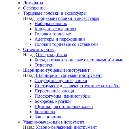
Домкраты
Освещение
Торцевые головки и аксессуары
Назад
Торцевые головки и аксессуары
Наборы головок
Карданные шарниры
Головки торцевые
Адаптеры и переходники
Головки торцевые со вставками
Отвертки, биты
Назад
Отвертки, биты
Биты, насадки торцевые с вставками-битами
Отвертки
Шарнирно-губцевый инструмент
Назад
Шарнирно-губцевый инструмент
Струбцины ручные, тиски
Инструмент для электротехнических работ
Переставные клещи
Плоскогубцы, длинногубцы
Бокорезы, кусачки
Щипцы для стопорных колец
Болторезы
Заклепочники
Ударно-рычажный инструмент
Назад
Ударно-рычажный инструмент