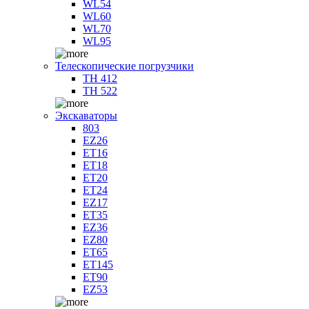
WL54
WL60
WL70
WL95
Телескопические погрузчики
TH 412
TH 522
Экскаваторы
803
EZ26
ET16
ET18
ET20
ET24
EZ17
ET35
EZ36
EZ80
ET65
ET145
ET90
EZ53