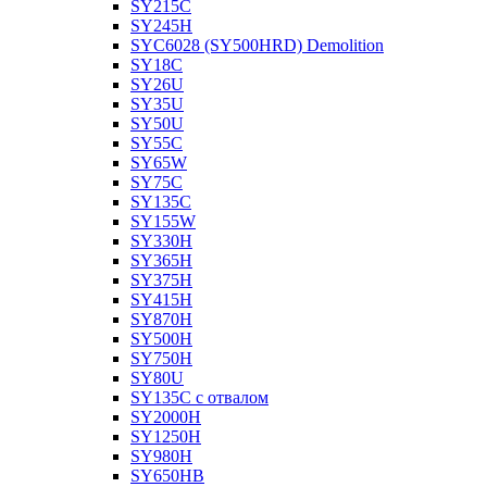
SY215C
SY245H
SYC6028 (SY500HRD) Demolition
SY18C
SY26U
SY35U
SY50U
SY55C
SY65W
SY75C
SY135C
SY155W
SY330H
SY365H
SY375H
SY415H
SY870H
SY500H
SY750H
SY80U
SY135C с отвалом
SY2000H
SY1250H
SY980H
SY650HB