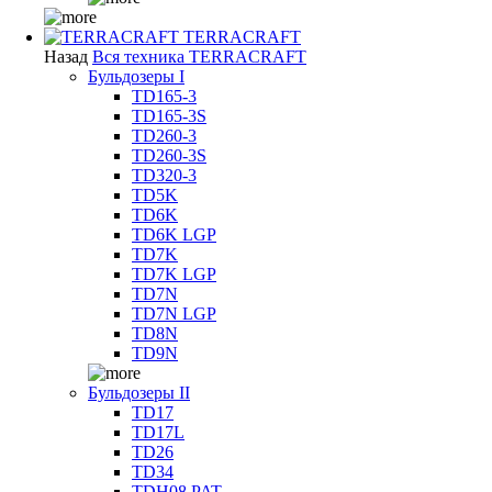
TERRACRAFT
Назад
Вся техника TERRACRAFT
Бульдозеры I
TD165-3
TD165-3S
TD260-3
TD260-3S
TD320-3
TD5K
TD6K
TD6K LGP
TD7K
TD7K LGP
TD7N
TD7N LGP
TD8N
TD9N
Бульдозеры II
TD17
TD17L
TD26
TD34
TDH08 PAT