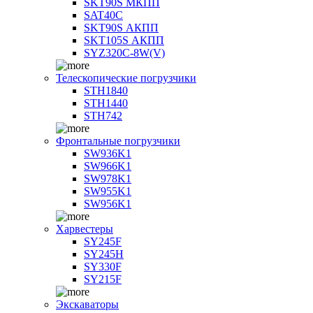
SKT90S МКПП
SAT40C
SKT90S АКПП
SKT105S АКПП
SYZ320C-8W(V)
Телескопические погрузчики
STH1840
STH1440
STH742
Фронтальные погрузчики
SW936K1
SW966K1
SW978K1
SW955K1
SW956K1
Харвестеры
SY245F
SY245H
SY330F
SY215F
Экскаваторы