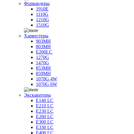
Форвардеры
1910E
1110G
1210G
1510G
Харвестеры
903MH
803MH
E260LC
1270G
1470G
853MH
859MH
1070G 4W
1070G 6W
Экскаваторы
E140 LC
E210 LC
E230 LC
E260 LC
E300 LC
E330 LC
E400 LC