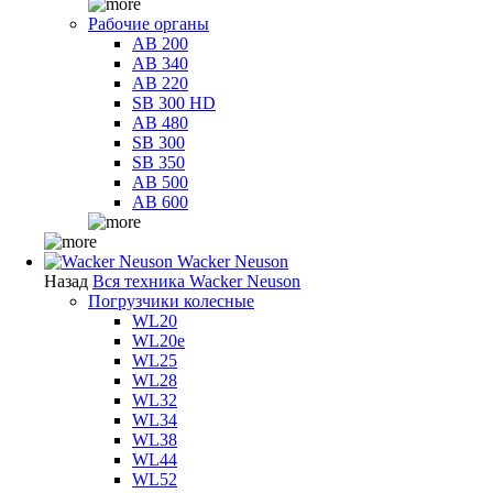
Рабочие органы
AB 200
AB 340
AB 220
SB 300 HD
AB 480
SB 300
SB 350
AB 500
AB 600
Wacker Neuson
Назад
Вся техника Wacker Neuson
Погрузчики колесные
WL20
WL20e
WL25
WL28
WL32
WL34
WL38
WL44
WL52