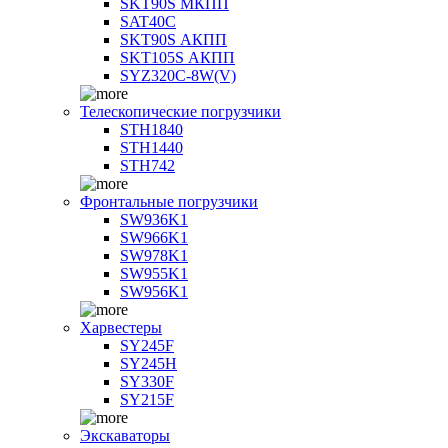
SKT90S МКПП
SAT40C
SKT90S АКПП
SKT105S АКПП
SYZ320C-8W(V)
Телескопические погрузчики
STH1840
STH1440
STH742
Фронтальные погрузчики
SW936K1
SW966K1
SW978K1
SW955K1
SW956K1
Харвестеры
SY245F
SY245H
SY330F
SY215F
Экскаваторы