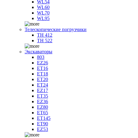
WL54
WL60
WL70
WL95
Телескопические погрузчики
TH 412
TH 522
Экскаваторы
803
EZ26
ET16
ET18
ET20
ET24
EZ17
ET35
EZ36
EZ80
ET65
ET145
ET90
EZ53