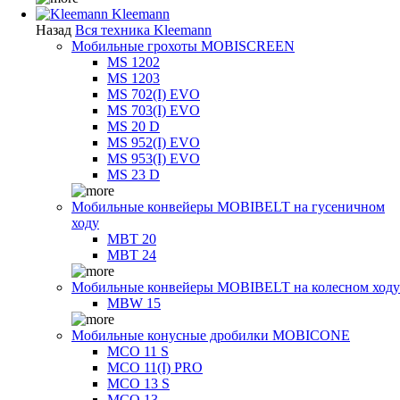
Kleemann
Назад
Вся техника Kleemann
Мобильные грохоты MOBISCREEN
MS 1202
MS 1203
MS 702(I) EVO
MS 703(I) EVO
MS 20 D
MS 952(I) EVO
MS 953(I) EVO
MS 23 D
Мобильные конвейеры MOBIBELT на гусеничном
ходу
MBT 20
MBT 24
Мобильные конвейеры MOBIBELT на колесном ходу
MBW 15
Мобильные конусные дробилки MOBICONE
MCO 11 S
MCO 11(I) PRO
MCO 13 S
MCO 13