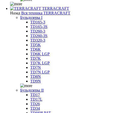
TERRACRAFT
Назад
Вся техника TERRACRAFT
Бульдозеры I
TD165-3
TD165-3S
TD260-3
TD260-3S
TD320-3
TD5K
TD6K
TD6K LGP
TD7K
TD7K LGP
TD7N
TD7N LGP
TD8N
TD9N
Бульдозеры II
TD17
TD17L
TD26
TD34
TDH08 PAT