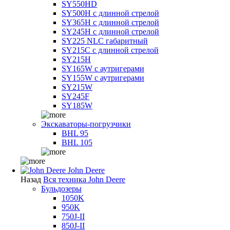
SY550HD
SY500H с длинной стрелой
SY365H с длинной стрелой
SY245H с длинной стрелой
SY225 NLC габаритный
SY215C с длинной стрелой
SY215H
SY165W с аутригерами
SY155W с аутригерами
SY215W
SY245F
SY185W
Экскаваторы-погрузчики
BHL 95
BHL 105
John Deere
Назад
Вся техника John Deere
Бульдозеры
1050K
950K
750J-II
850J-II