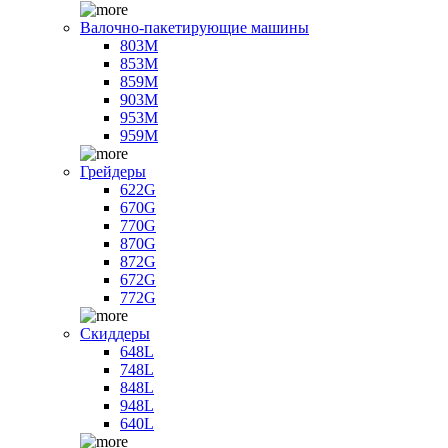
Валочно-пакетирующие машины
803M
853M
859M
903M
953M
959M
Грейдеры
622G
670G
770G
870G
872G
672G
772G
Скиддеры
648L
748L
848L
948L
640L