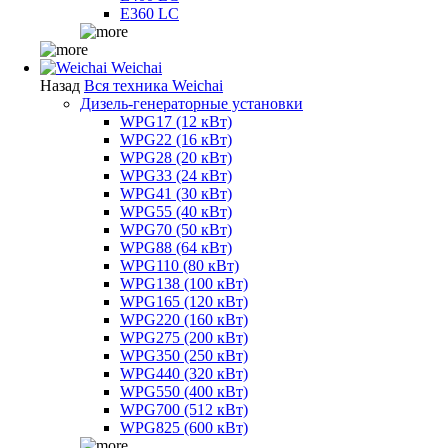
E360 LC
Weichai
Назад
Вся техника Weichai
Дизель-генераторные установки
WPG17 (12 кВт)
WPG22 (16 кВт)
WPG28 (20 кВт)
WPG33 (24 кВт)
WPG41 (30 кВт)
WPG55 (40 кВт)
WPG70 (50 кВт)
WPG88 (64 кВт)
WPG110 (80 кВт)
WPG138 (100 кВт)
WPG165 (120 кВт)
WPG220 (160 кВт)
WPG275 (200 кВт)
WPG350 (250 кВт)
WPG440 (320 кВт)
WPG550 (400 кВт)
WPG700 (512 кВт)
WPG825 (600 кВт)