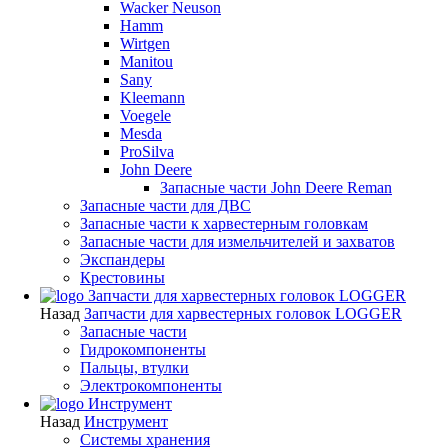
Wacker Neuson
Hamm
Wirtgen
Manitou
Sany
Kleemann
Voegele
Mesda
ProSilva
John Deere
Запасные части John Deere Reman
Запасные части для ДВС
Запасные части к харвестерным головкам
Запасные части для измельчителей и захватов
Экспандеры
Крестовины
Запчасти для харвестерных головок LOGGER
Назад
Запчасти для харвестерных головок LOGGER
Запасные части
Гидрокомпоненты
Пальцы, втулки
Электрокомпоненты
Инструмент
Назад
Инструмент
Системы хранения