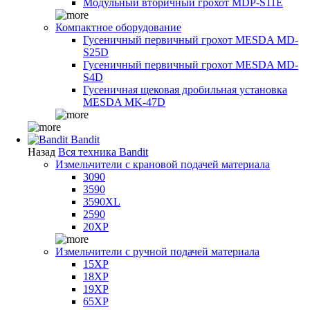
Модульный вторичный грохот MDP-S11E
Компактное оборудование
Гусеничный первичный грохот MESDA MD-
S25D
Гусеничный первичный грохот MESDA MD-
S4D
Гусеничная щековая дробильная установка
MESDA MK-47D
Bandit
Назад
Вся техника Bandit
Измельчители с крановой подачей материала
3090
3590
3590XL
2590
20XP
Измельчители с ручной подачей материала
15XP
18XP
19XP
65XP