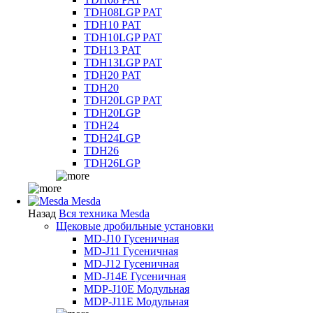
TDH08LGP PAT
TDH10 PAT
TDH10LGP PAT
TDH13 PAT
TDH13LGP PAT
TDH20 PAT
TDH20
TDH20LGP PAT
TDH20LGP
TDH24
TDH24LGP
TDH26
TDH26LGP
Mesda
Назад
Вся техника Mesda
Щековые дробильные установки
MD-J10 Гусеничная
MD-J11 Гусеничная
MD-J12 Гусеничная
MD-J14E Гусеничная
MDP-J10E Модульная
MDP-J11E Модульная