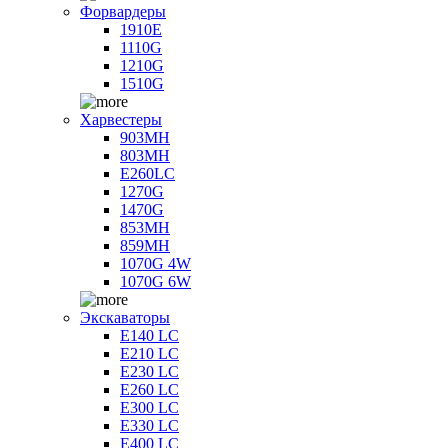
Форвардеры
1910E
1110G
1210G
1510G
Харвестеры
903MH
803MH
E260LC
1270G
1470G
853MH
859MH
1070G 4W
1070G 6W
Экскаваторы
E140 LC
E210 LC
E230 LC
E260 LC
E300 LC
E330 LC
E400 LC