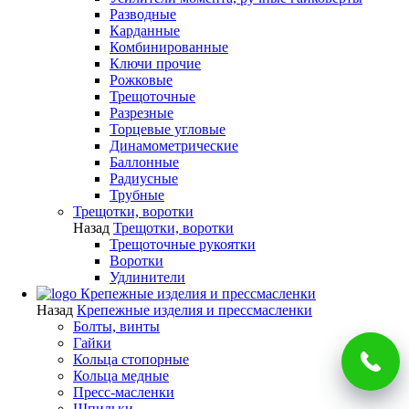
Разводные
Карданные
Комбинированные
Ключи прочие
Рожковые
Трещоточные
Разрезные
Торцевые угловые
Динамометрические
Баллонные
Радиусные
Трубные
Трещотки, воротки
Назад
Трещотки, воротки
Трещоточные рукоятки
Воротки
Удлинители
Крепежные изделия и прессмасленки
Назад
Крепежные изделия и прессмасленки
Болты, винты
Гайки
Кольца стопорные
Кольца медные
Пресс-масленки
Шпильки