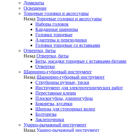
Домкраты
Освещение
Торцевые головки и аксессуары
Назад
Торцевые головки и аксессуары
Наборы головок
Карданные шарниры
Головки торцевые
Адаптеры и переходники
Головки торцевые со вставками
Отвертки, биты
Назад
Отвертки, биты
Биты, насадки торцевые с вставками-битами
Отвертки
Шарнирно-губцевый инструмент
Назад
Шарнирно-губцевый инструмент
Струбцины ручные, тиски
Инструмент для электротехнических работ
Переставные клещи
Плоскогубцы, длинногубцы
Бокорезы, кусачки
Щипцы для стопорных колец
Болторезы
Заклепочники
Ударно-рычажный инструмент
Назад
Ударно-рычажный инструмент