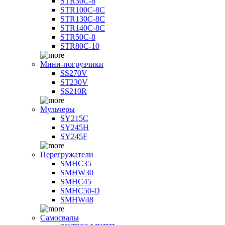
STR30C-8
STR100C-8С
STR130C-8С
STR140C-8С
STR50C-8
STR80C-10
Мини-погрузчики
SS270V
ST230V
SS210R
Мульчеры
SY215C
SY245H
SY245F
Перегружатели
SMHC35
SMHW30
SMHC45
SMHC50-D
SMHW48
Самосвалы