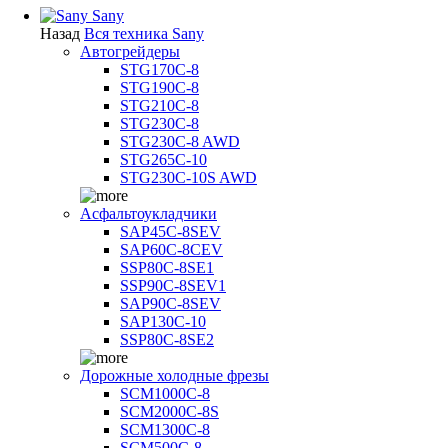
Sany
Назад
Вся техника Sany
Автогрейдеры
STG170C-8
STG190C-8
STG210C-8
STG230C-8
STG230C-8 AWD
STG265C-10
STG230C-10S AWD
Асфальтоукладчики
SAP45С-8SEV
SAP60C-8CEV
SSP80C-8SE1
SSP90C-8SEV1
SAP90C-8SEV
SAP130C-10
SSP80C-8SE2
Дорожные холодные фрезы
SCM1000C-8
SCM2000C-8S
SCM1300C-8
SCM500C-8