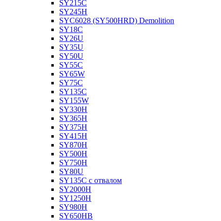
SY215C
SY245H
SYC6028 (SY500HRD) Demolition
SY18C
SY26U
SY35U
SY50U
SY55C
SY65W
SY75C
SY135C
SY155W
SY330H
SY365H
SY375H
SY415H
SY870H
SY500H
SY750H
SY80U
SY135C с отвалом
SY2000H
SY1250H
SY980H
SY650HB