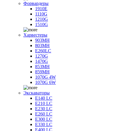
Форвардеры
1910E
1110G
1210G
1510G
Харвестеры
903MH
803MH
E260LC
1270G
1470G
853MH
859MH
1070G 4W
1070G 6W
Экскаваторы
E140 LC
E210 LC
E230 LC
E260 LC
E300 LC
E330 LC
E400 LC