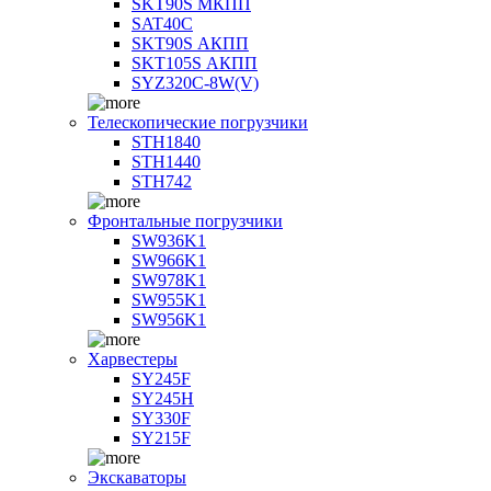
SKT90S МКПП
SAT40C
SKT90S АКПП
SKT105S АКПП
SYZ320C-8W(V)
Телескопические погрузчики
STH1840
STH1440
STH742
Фронтальные погрузчики
SW936K1
SW966K1
SW978K1
SW955K1
SW956K1
Харвестеры
SY245F
SY245H
SY330F
SY215F
Экскаваторы