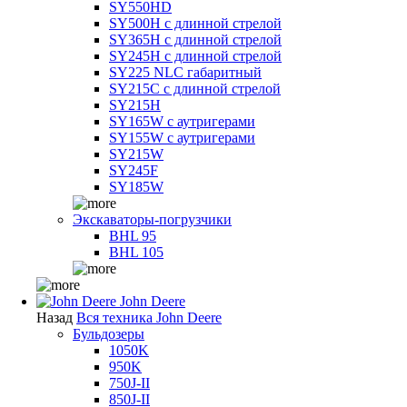
SY550HD
SY500H с длинной стрелой
SY365H с длинной стрелой
SY245H с длинной стрелой
SY225 NLC габаритный
SY215C с длинной стрелой
SY215H
SY165W с аутригерами
SY155W с аутригерами
SY215W
SY245F
SY185W
Экскаваторы-погрузчики
BHL 95
BHL 105
John Deere
Назад
Вся техника John Deere
Бульдозеры
1050K
950K
750J-II
850J-II