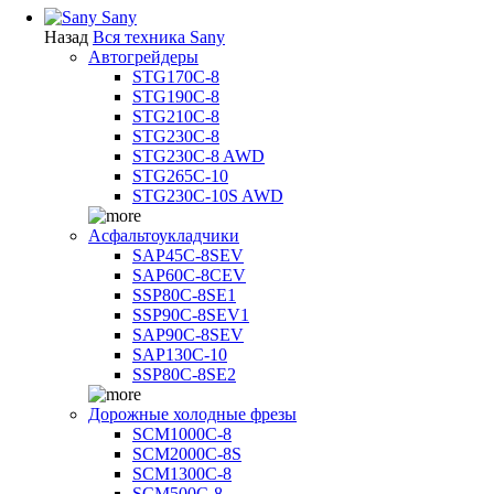
Sany
Назад
Вся техника Sany
Автогрейдеры
STG170C-8
STG190C-8
STG210C-8
STG230C-8
STG230C-8 AWD
STG265C-10
STG230C-10S AWD
Асфальтоукладчики
SAP45С-8SEV
SAP60C-8CEV
SSP80C-8SE1
SSP90C-8SEV1
SAP90C-8SEV
SAP130C-10
SSP80C-8SE2
Дорожные холодные фрезы
SCM1000C-8
SCM2000C-8S
SCM1300C-8
SCM500C-8