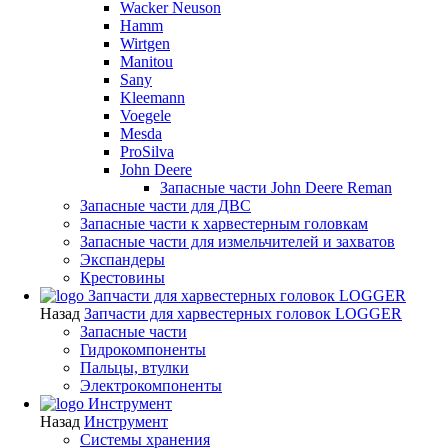
Wacker Neuson
Hamm
Wirtgen
Manitou
Sany
Kleemann
Voegele
Mesda
ProSilva
John Deere
Запасные части John Deere Reman
Запасные части для ДВС
Запасные части к харвестерным головкам
Запасные части для измельчителей и захватов
Экспандеры
Крестовины
Запчасти для харвестерных головок LOGGER
Назад
Запчасти для харвестерных головок LOGGER
Запасные части
Гидрокомпоненты
Пальцы, втулки
Электрокомпоненты
Инструмент
Назад
Инструмент
Системы хранения