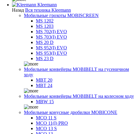
Kleemann
Назад
Вся техника Kleemann
Мобильные грохоты MOBISCREEN
MS 1202
MS 1203
MS 702(I) EVO
MS 703(I) EVO
MS 20 D
MS 952(I) EVO
MS 953(I) EVO
MS 23 D
Мобильные конвейеры MOBIBELT на гусеничном
ходу
MBT 20
MBT 24
Мобильные конвейеры MOBIBELT на колесном ходу
MBW 15
Мобильные конусные дробилки MOBICONE
MCO 11 S
MCO 11(I) PRO
MCO 13 S
MCO 13