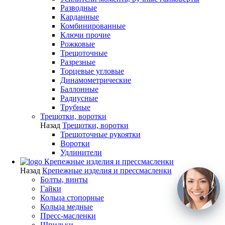
Разводные
Карданные
Комбинированные
Ключи прочие
Рожковые
Трещоточные
Разрезные
Торцевые угловые
Динамометрические
Баллонные
Радиусные
Трубные
Трещотки, воротки
Назад
Трещотки, воротки
Трещоточные рукоятки
Воротки
Удлинители
Крепежные изделия и прессмасленки
Назад
Крепежные изделия и прессмасленки
Болты, винты
Гайки
Кольца стопорные
Кольца медные
Пресс-масленки
Шпильки