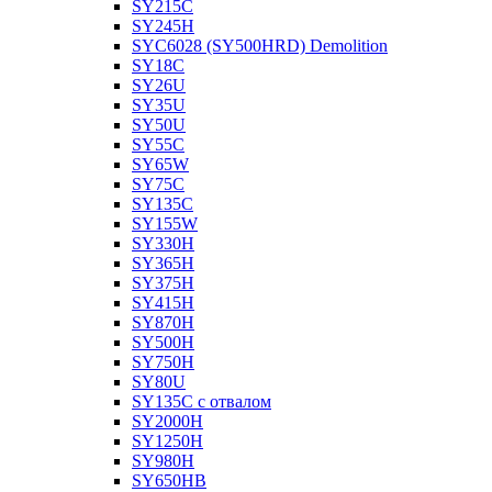
SY215C
SY245H
SYC6028 (SY500HRD) Demolition
SY18C
SY26U
SY35U
SY50U
SY55C
SY65W
SY75C
SY135C
SY155W
SY330H
SY365H
SY375H
SY415H
SY870H
SY500H
SY750H
SY80U
SY135C с отвалом
SY2000H
SY1250H
SY980H
SY650HB