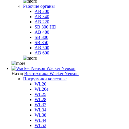
Рабочие органы
AB 200
AB 340
AB 220
SB 300 HD
AB 480
SB 300
SB 350
AB 500
AB 600
Wacker Neuson
Назад
Вся техника Wacker Neuson
Погрузчики колесные
WL20
WL20e
WL25
WL28
WL32
WL34
WL38
WL44
WL52