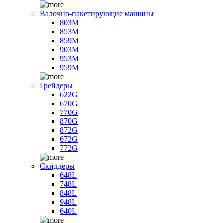
Валочно-пакетирующие машины
803M
853M
859M
903M
953M
959M
Грейдеры
622G
670G
770G
870G
872G
672G
772G
Скиддеры
648L
748L
848L
948L
640L