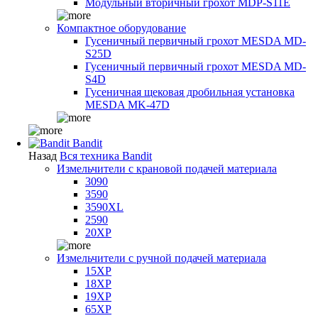
Модульный вторичный грохот MDP-S11E
Компактное оборудование
Гусеничный первичный грохот MESDA MD-
S25D
Гусеничный первичный грохот MESDA MD-
S4D
Гусеничная щековая дробильная установка
MESDA MK-47D
Bandit
Назад
Вся техника Bandit
Измельчители с крановой подачей материала
3090
3590
3590XL
2590
20XP
Измельчители с ручной подачей материала
15XP
18XP
19XP
65XP