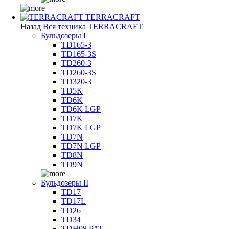
TERRACRAFT
Назад
Вся техника TERRACRAFT
Бульдозеры I
TD165-3
TD165-3S
TD260-3
TD260-3S
TD320-3
TD5K
TD6K
TD6K LGP
TD7K
TD7K LGP
TD7N
TD7N LGP
TD8N
TD9N
Бульдозеры II
TD17
TD17L
TD26
TD34
TDH08 PAT