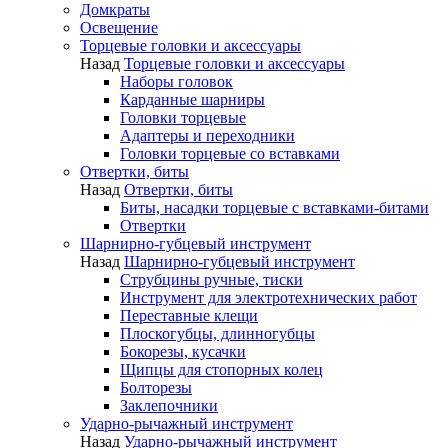
Домкраты
Освещение
Торцевые головки и аксессуары
Назад
Торцевые головки и аксессуары
Наборы головок
Карданные шарниры
Головки торцевые
Адаптеры и переходники
Головки торцевые со вставками
Отвертки, биты
Назад
Отвертки, биты
Биты, насадки торцевые с вставками-битами
Отвертки
Шарнирно-губцевый инструмент
Назад
Шарнирно-губцевый инструмент
Струбцины ручные, тиски
Инструмент для электротехнических работ
Переставные клещи
Плоскогубцы, длинногубцы
Бокорезы, кусачки
Щипцы для стопорных колец
Болторезы
Заклепочники
Ударно-рычажный инструмент
Назад
Ударно-рычажный инструмент