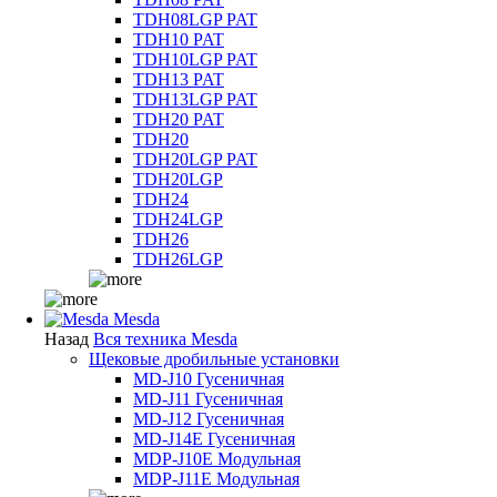
TDH08LGP PAT
TDH10 PAT
TDH10LGP PAT
TDH13 PAT
TDH13LGP PAT
TDH20 PAT
TDH20
TDH20LGP PAT
TDH20LGP
TDH24
TDH24LGP
TDH26
TDH26LGP
Mesda
Назад
Вся техника Mesda
Щековые дробильные установки
MD-J10 Гусеничная
MD-J11 Гусеничная
MD-J12 Гусеничная
MD-J14E Гусеничная
MDP-J10E Модульная
MDP-J11E Модульная