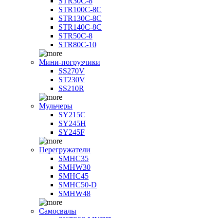
STR30C-8
STR100C-8С
STR130C-8С
STR140C-8С
STR50C-8
STR80C-10
Мини-погрузчики
SS270V
ST230V
SS210R
Мульчеры
SY215C
SY245H
SY245F
Перегружатели
SMHC35
SMHW30
SMHC45
SMHC50-D
SMHW48
Самосвалы