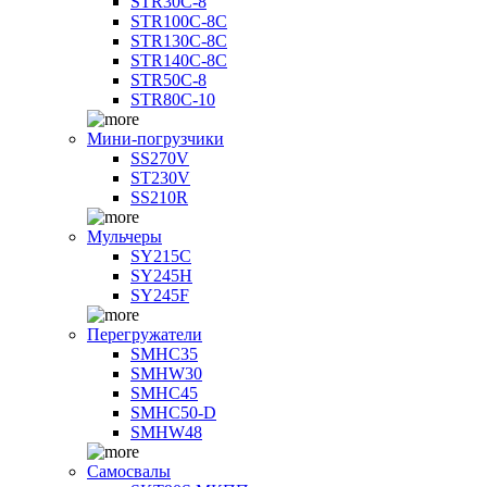
STR30C-8
STR100C-8С
STR130C-8С
STR140C-8С
STR50C-8
STR80C-10
Мини-погрузчики
SS270V
ST230V
SS210R
Мульчеры
SY215C
SY245H
SY245F
Перегружатели
SMHC35
SMHW30
SMHC45
SMHC50-D
SMHW48
Самосвалы