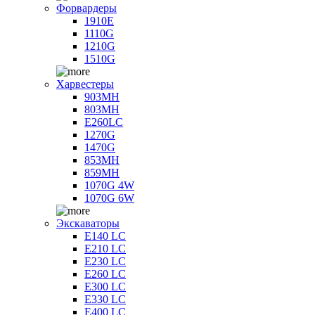
Форвардеры
1910E
1110G
1210G
1510G
Харвестеры
903MH
803MH
E260LC
1270G
1470G
853MH
859MH
1070G 4W
1070G 6W
Экскаваторы
E140 LC
E210 LC
E230 LC
E260 LC
E300 LC
E330 LC
E400 LC