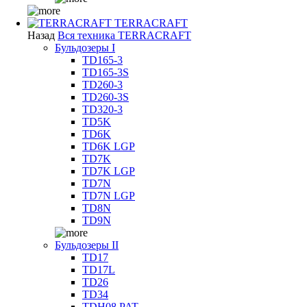
TERRACRAFT
Назад
Вся техника TERRACRAFT
Бульдозеры I
TD165-3
TD165-3S
TD260-3
TD260-3S
TD320-3
TD5K
TD6K
TD6K LGP
TD7K
TD7K LGP
TD7N
TD7N LGP
TD8N
TD9N
Бульдозеры II
TD17
TD17L
TD26
TD34
TDH08 PAT