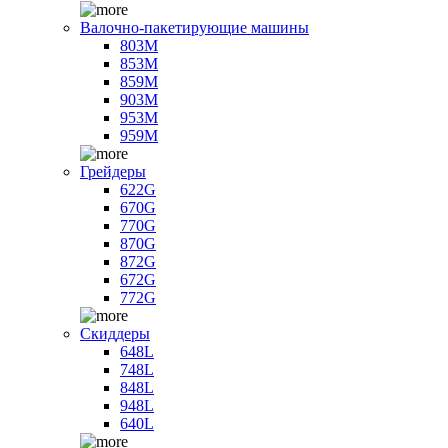
Валочно-пакетирующие машины
803M
853M
859M
903M
953M
959M
Грейдеры
622G
670G
770G
870G
872G
672G
772G
Скиддеры
648L
748L
848L
948L
640L