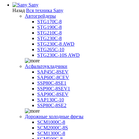
Sany
Назад
Вся техника Sany
Автогрейдеры
STG170C-8
STG190C-8
STG210C-8
STG230C-8
STG230C-8 AWD
STG265C-10
STG230C-10S AWD
Асфальтоукладчики
SAP45С-8SEV
SAP60C-8CEV
SSP80C-8SE1
SSP90C-8SEV1
SAP90C-8SEV
SAP130C-10
SSP80C-8SE2
Дорожные холодные фрезы
SCM1000C-8
SCM2000C-8S
SCM1300C-8
SCM500C-8