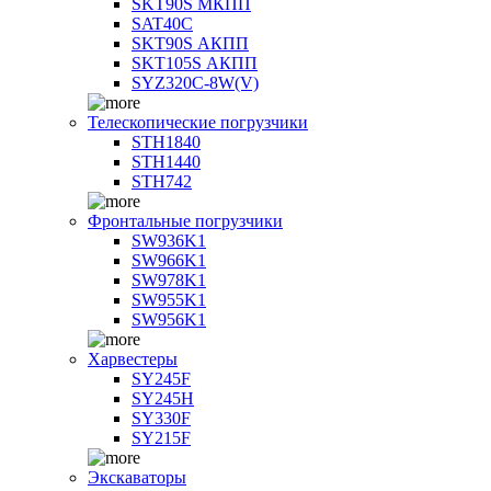
SKT90S МКПП
SAT40C
SKT90S АКПП
SKT105S АКПП
SYZ320C-8W(V)
Телескопические погрузчики
STH1840
STH1440
STH742
Фронтальные погрузчики
SW936K1
SW966K1
SW978K1
SW955K1
SW956K1
Харвестеры
SY245F
SY245H
SY330F
SY215F
Экскаваторы