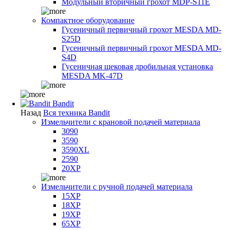
Модульный вторичный грохот MDP-S11E
Компактное оборудование
Гусеничный первичный грохот MESDA MD-
S25D
Гусеничный первичный грохот MESDA MD-
S4D
Гусеничная щековая дробильная установка
MESDA MK-47D
Bandit
Назад
Вся техника Bandit
Измельчители с крановой подачей материала
3090
3590
3590XL
2590
20XP
Измельчители с ручной подачей материала
15XP
18XP
19XP
65XP