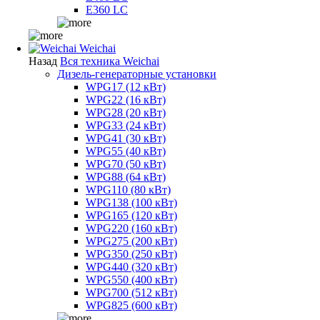
E360 LC
Weichai
Назад
Вся техника Weichai
Дизель-генераторные установки
WPG17 (12 кВт)
WPG22 (16 кВт)
WPG28 (20 кВт)
WPG33 (24 кВт)
WPG41 (30 кВт)
WPG55 (40 кВт)
WPG70 (50 кВт)
WPG88 (64 кВт)
WPG110 (80 кВт)
WPG138 (100 кВт)
WPG165 (120 кВт)
WPG220 (160 кВт)
WPG275 (200 кВт)
WPG350 (250 кВт)
WPG440 (320 кВт)
WPG550 (400 кВт)
WPG700 (512 кВт)
WPG825 (600 кВт)