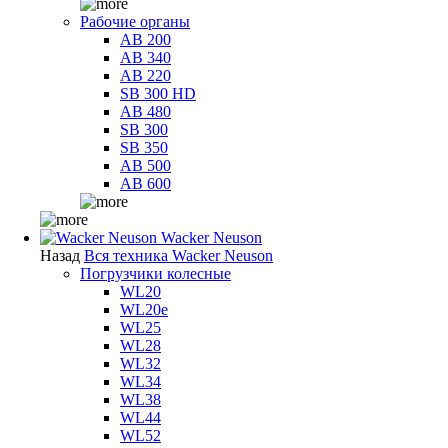
Рабочие органы
AB 200
AB 340
AB 220
SB 300 HD
AB 480
SB 300
SB 350
AB 500
AB 600
Wacker Neuson
Назад
Вся техника Wacker Neuson
Погрузчики колесные
WL20
WL20e
WL25
WL28
WL32
WL34
WL38
WL44
WL52