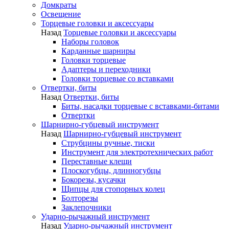
Домкраты
Освещение
Торцевые головки и аксессуары
Назад
Торцевые головки и аксессуары
Наборы головок
Карданные шарниры
Головки торцевые
Адаптеры и переходники
Головки торцевые со вставками
Отвертки, биты
Назад
Отвертки, биты
Биты, насадки торцевые с вставками-битами
Отвертки
Шарнирно-губцевый инструмент
Назад
Шарнирно-губцевый инструмент
Струбцины ручные, тиски
Инструмент для электротехнических работ
Переставные клещи
Плоскогубцы, длинногубцы
Бокорезы, кусачки
Щипцы для стопорных колец
Болторезы
Заклепочники
Ударно-рычажный инструмент
Назад
Ударно-рычажный инструмент