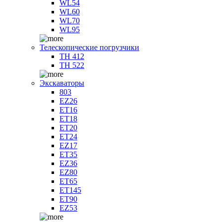
WL54
WL60
WL70
WL95
Телескопические погрузчики
TH 412
TH 522
Экскаваторы
803
EZ26
ET16
ET18
ET20
ET24
EZ17
ET35
EZ36
EZ80
ET65
ET145
ET90
EZ53