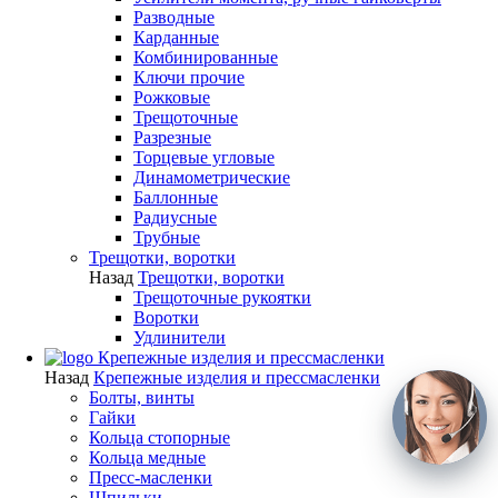
Разводные
Карданные
Комбинированные
Ключи прочие
Рожковые
Трещоточные
Разрезные
Торцевые угловые
Динамометрические
Баллонные
Радиусные
Трубные
Трещотки, воротки
Назад
Трещотки, воротки
Трещоточные рукоятки
Воротки
Удлинители
Крепежные изделия и прессмасленки
Назад
Крепежные изделия и прессмасленки
Болты, винты
Гайки
Кольца стопорные
Кольца медные
Пресс-масленки
Шпильки