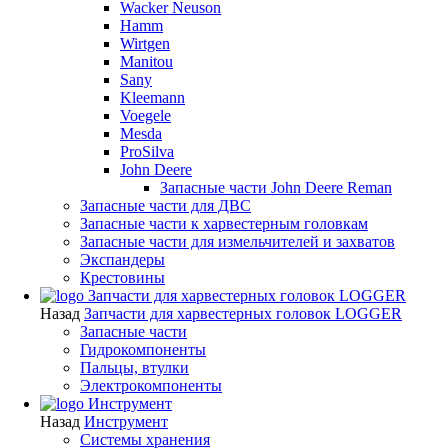
Wacker Neuson
Hamm
Wirtgen
Manitou
Sany
Kleemann
Voegele
Mesda
ProSilva
John Deere
Запасные части John Deere Reman
Запасные части для ДВС
Запасные части к харвестерным головкам
Запасные части для измельчителей и захватов
Экспандеры
Крестовины
Запчасти для харвестерных головок LOGGER
Назад
Запчасти для харвестерных головок LOGGER
Запасные части
Гидрокомпоненты
Пальцы, втулки
Электрокомпоненты
Инструмент
Назад
Инструмент
Системы хранения