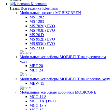
Kleemann
Назад
Вся техника Kleemann
Мобильные грохоты MOBISCREEN
MS 1202
MS 1203
MS 702(I) EVO
MS 703(I) EVO
MS 20 D
MS 952(I) EVO
MS 953(I) EVO
MS 23 D
Мобильные конвейеры MOBIBELT на гусеничном
ходу
MBT 20
MBT 24
Мобильные конвейеры MOBIBELT на колесном ходу
MBW 15
Мобильные конусные дробилки MOBICONE
MCO 11 S
MCO 11(I) PRO
MCO 13 S
MCO 13