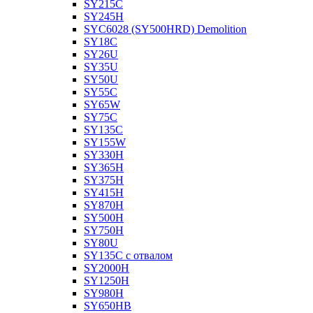
SY215C
SY245H
SYC6028 (SY500HRD) Demolition
SY18C
SY26U
SY35U
SY50U
SY55C
SY65W
SY75C
SY135C
SY155W
SY330H
SY365H
SY375H
SY415H
SY870H
SY500H
SY750H
SY80U
SY135C с отвалом
SY2000H
SY1250H
SY980H
SY650HB