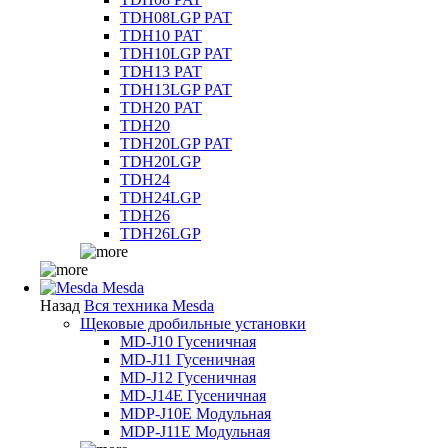
TDH08LGP PAT
TDH10 PAT
TDH10LGP PAT
TDH13 PAT
TDH13LGP PAT
TDH20 PAT
TDH20
TDH20LGP PAT
TDH20LGP
TDH24
TDH24LGP
TDH26
TDH26LGP
Mesda
Назад
Вся техника Mesda
Щековые дробильные установки
MD-J10 Гусеничная
MD-J11 Гусеничная
MD-J12 Гусеничная
MD-J14E Гусеничная
MDP-J10E Модульная
MDP-J11E Модульная