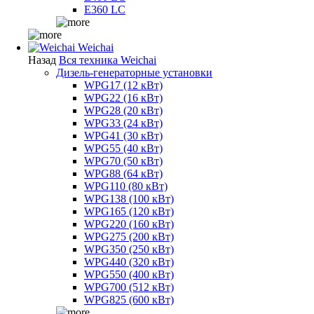
E360 LC
Weichai
Назад
Вся техника Weichai
Дизель-генераторные установки
WPG17 (12 кВт)
WPG22 (16 кВт)
WPG28 (20 кВт)
WPG33 (24 кВт)
WPG41 (30 кВт)
WPG55 (40 кВт)
WPG70 (50 кВт)
WPG88 (64 кВт)
WPG110 (80 кВт)
WPG138 (100 кВт)
WPG165 (120 кВт)
WPG220 (160 кВт)
WPG275 (200 кВт)
WPG350 (250 кВт)
WPG440 (320 кВт)
WPG550 (400 кВт)
WPG700 (512 кВт)
WPG825 (600 кВт)