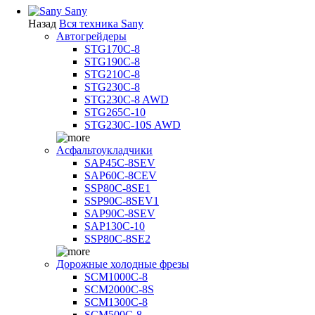
Sany
Назад
Вся техника Sany
Автогрейдеры
STG170C-8
STG190C-8
STG210C-8
STG230C-8
STG230C-8 AWD
STG265C-10
STG230C-10S AWD
Асфальтоукладчики
SAP45С-8SEV
SAP60C-8CEV
SSP80C-8SE1
SSP90C-8SEV1
SAP90C-8SEV
SAP130C-10
SSP80C-8SE2
Дорожные холодные фрезы
SCM1000C-8
SCM2000C-8S
SCM1300C-8
SCM500C-8