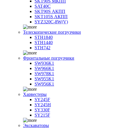
SKT90S МКПП
SAT40C
SKT90S АКПП
SKT105S АКПП
SYZ320C-8W(V)
Телескопические погрузчики
STH1840
STH1440
STH742
Фронтальные погрузчики
SW936K1
SW966K1
SW978K1
SW955K1
SW956K1
Харвестеры
SY245F
SY245H
SY330F
SY215F
Экскаваторы