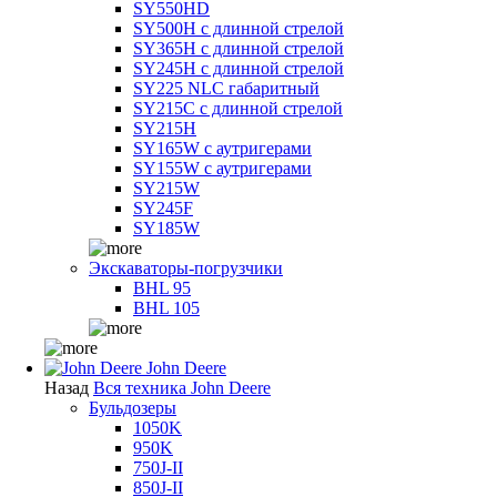
SY550HD
SY500H с длинной стрелой
SY365H с длинной стрелой
SY245H с длинной стрелой
SY225 NLC габаритный
SY215C с длинной стрелой
SY215H
SY165W с аутригерами
SY155W с аутригерами
SY215W
SY245F
SY185W
Экскаваторы-погрузчики
BHL 95
BHL 105
John Deere
Назад
Вся техника John Deere
Бульдозеры
1050K
950K
750J-II
850J-II