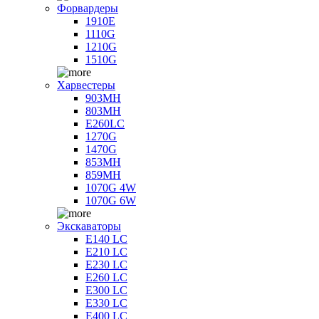
Форвардеры
1910E
1110G
1210G
1510G
Харвестеры
903MH
803MH
E260LC
1270G
1470G
853MH
859MH
1070G 4W
1070G 6W
Экскаваторы
E140 LC
E210 LC
E230 LC
E260 LC
E300 LC
E330 LC
E400 LC