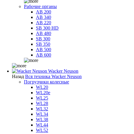
Рабочие органы
AB 200
AB 340
AB 220
SB 300 HD
AB 480
SB 300
SB 350
AB 500
AB 600
Wacker Neuson
Назад
Вся техника Wacker Neuson
Погрузчики колесные
WL20
WL20e
WL25
WL28
WL32
WL34
WL38
WL44
WL52