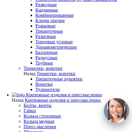
Разводные
Карданные
Комбинированные
Ключи прочие
Рожковые
Трещоточные
Разрезные
Торцевые угловые
Динамометрические
Баллонные
Радиусные
Трубные
Трещотки, воротки
Назад
Трещотки, воротки
Трещоточные рукоятки
Воротки
Удлинители
Крепежные изделия и прессмасленки
Назад
Крепежные изделия и прессмасленки
Болты, винты
Гайки
Кольца стопорные
Кольца медные
Пресс-масленки
Шпильки