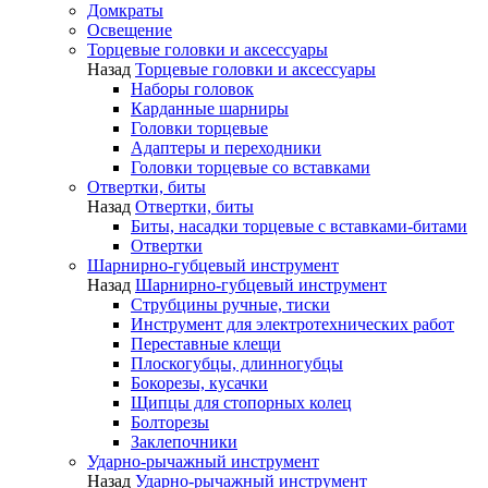
Домкраты
Освещение
Торцевые головки и аксессуары
Назад
Торцевые головки и аксессуары
Наборы головок
Карданные шарниры
Головки торцевые
Адаптеры и переходники
Головки торцевые со вставками
Отвертки, биты
Назад
Отвертки, биты
Биты, насадки торцевые с вставками-битами
Отвертки
Шарнирно-губцевый инструмент
Назад
Шарнирно-губцевый инструмент
Струбцины ручные, тиски
Инструмент для электротехнических работ
Переставные клещи
Плоскогубцы, длинногубцы
Бокорезы, кусачки
Щипцы для стопорных колец
Болторезы
Заклепочники
Ударно-рычажный инструмент
Назад
Ударно-рычажный инструмент