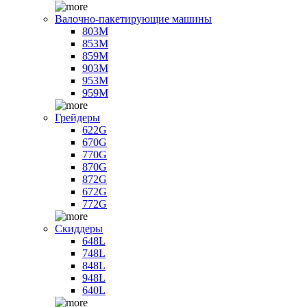
Валочно-пакетирующие машины
803M
853M
859M
903M
953M
959M
Грейдеры
622G
670G
770G
870G
872G
672G
772G
Скиддеры
648L
748L
848L
948L
640L