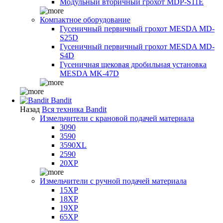
Модульный вторичный грохот MDP-S11E
Компактное оборудование
Гусеничный первичный грохот MESDA MD-
S25D
Гусеничный первичный грохот MESDA MD-
S4D
Гусеничная щековая дробильная установка
MESDA MK-47D
Bandit
Назад
Вся техника Bandit
Измельчители с крановой подачей материала
3090
3590
3590XL
2590
20XP
Измельчители с ручной подачей материала
15XP
18XP
19XP
65XP