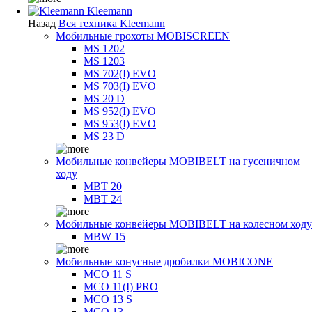
Kleemann
Назад
Вся техника Kleemann
Мобильные грохоты MOBISCREEN
MS 1202
MS 1203
MS 702(I) EVO
MS 703(I) EVO
MS 20 D
MS 952(I) EVO
MS 953(I) EVO
MS 23 D
Мобильные конвейеры MOBIBELT на гусеничном
ходу
MBT 20
MBT 24
Мобильные конвейеры MOBIBELT на колесном ходу
MBW 15
Мобильные конусные дробилки MOBICONE
MCO 11 S
MCO 11(I) PRO
MCO 13 S
MCO 13