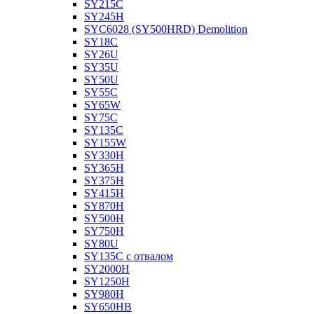
SY215C
SY245H
SYC6028 (SY500HRD) Demolition
SY18C
SY26U
SY35U
SY50U
SY55C
SY65W
SY75C
SY135C
SY155W
SY330H
SY365H
SY375H
SY415H
SY870H
SY500H
SY750H
SY80U
SY135C с отвалом
SY2000H
SY1250H
SY980H
SY650HB