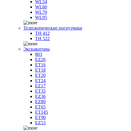
WL54
WL60
WL70
WL95
Телескопические погрузчики
TH 412
TH 522
Экскаваторы
803
EZ26
ET16
ET18
ET20
ET24
EZ17
ET35
EZ36
EZ80
ET65
ET145
ET90
EZ53