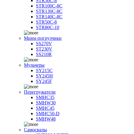
STR30C-8
STR100C-8С
STR130C-8С
STR140C-8С
STR50C-8
STR80C-10
Мини-погрузчики
SS270V
ST230V
SS210R
Мульчеры
SY215C
SY245H
SY245F
Перегружатели
SMHC35
SMHW30
SMHC45
SMHC50-D
SMHW48
Самосвалы