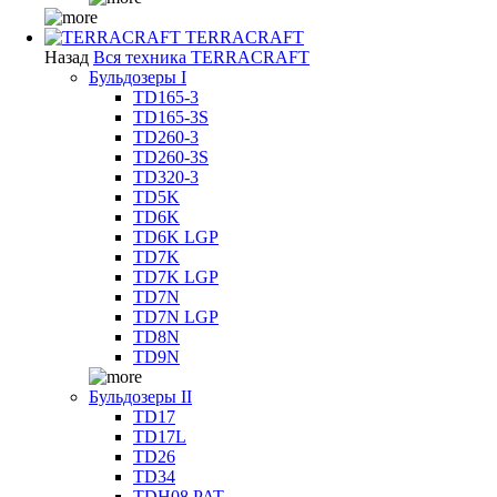
TERRACRAFT
Назад
Вся техника TERRACRAFT
Бульдозеры I
TD165-3
TD165-3S
TD260-3
TD260-3S
TD320-3
TD5K
TD6K
TD6K LGP
TD7K
TD7K LGP
TD7N
TD7N LGP
TD8N
TD9N
Бульдозеры II
TD17
TD17L
TD26
TD34
TDH08 PAT