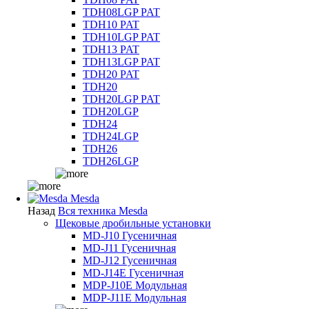
TDH08LGP PAT
TDH10 PAT
TDH10LGP PAT
TDH13 PAT
TDH13LGP PAT
TDH20 PAT
TDH20
TDH20LGP PAT
TDH20LGP
TDH24
TDH24LGP
TDH26
TDH26LGP
Mesda
Назад
Вся техника Mesda
Щековые дробильные установки
MD-J10 Гусеничная
MD-J11 Гусеничная
MD-J12 Гусеничная
MD-J14E Гусеничная
MDP-J10E Модульная
MDP-J11E Модульная