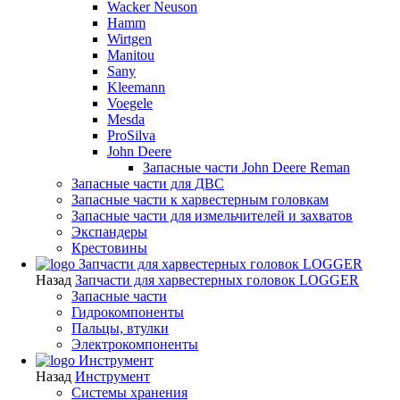
Wacker Neuson
Hamm
Wirtgen
Manitou
Sany
Kleemann
Voegele
Mesda
ProSilva
John Deere
Запасные части John Deere Reman
Запасные части для ДВС
Запасные части к харвестерным головкам
Запасные части для измельчителей и захватов
Экспандеры
Крестовины
Запчасти для харвестерных головок LOGGER
Назад
Запчасти для харвестерных головок LOGGER
Запасные части
Гидрокомпоненты
Пальцы, втулки
Электрокомпоненты
Инструмент
Назад
Инструмент
Системы хранения