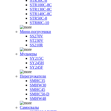
STR30C-8
STR100C-8С
STR130C-8С
STR140C-8С
STR50C-8
STR80C-10
Мини-погрузчики
SS270V
ST230V
SS210R
Мульчеры
SY215C
SY245H
SY245F
Перегружатели
SMHC35
SMHW30
SMHC45
SMHC50-D
SMHW48
Самосвалы