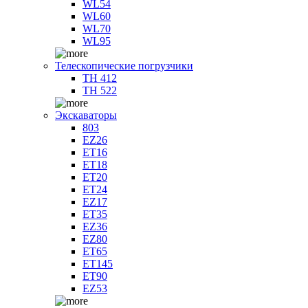
WL54
WL60
WL70
WL95
Телескопические погрузчики
TH 412
TH 522
Экскаваторы
803
EZ26
ET16
ET18
ET20
ET24
EZ17
ET35
EZ36
EZ80
ET65
ET145
ET90
EZ53