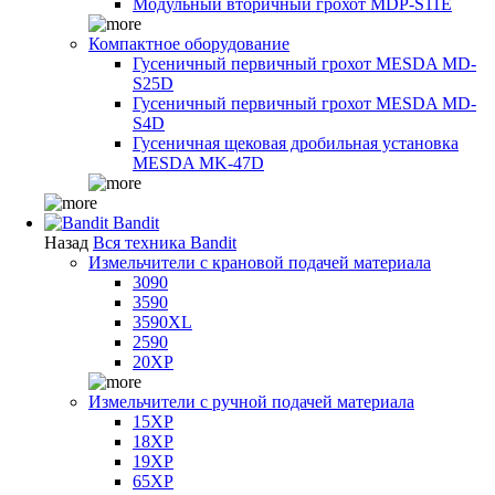
Модульный вторичный грохот MDP-S11E
Компактное оборудование
Гусеничный первичный грохот MESDA MD-
S25D
Гусеничный первичный грохот MESDA MD-
S4D
Гусеничная щековая дробильная установка
MESDA MK-47D
Bandit
Назад
Вся техника Bandit
Измельчители с крановой подачей материала
3090
3590
3590XL
2590
20XP
Измельчители с ручной подачей материала
15XP
18XP
19XP
65XP