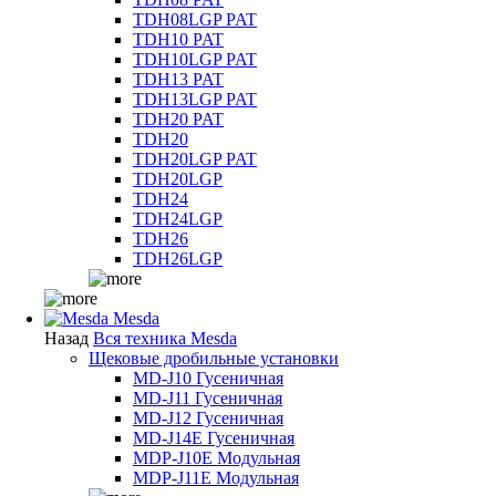
TDH08LGP PAT
TDH10 PAT
TDH10LGP PAT
TDH13 PAT
TDH13LGP PAT
TDH20 PAT
TDH20
TDH20LGP PAT
TDH20LGP
TDH24
TDH24LGP
TDH26
TDH26LGP
Mesda
Назад
Вся техника Mesda
Щековые дробильные установки
MD-J10 Гусеничная
MD-J11 Гусеничная
MD-J12 Гусеничная
MD-J14E Гусеничная
MDP-J10E Модульная
MDP-J11E Модульная