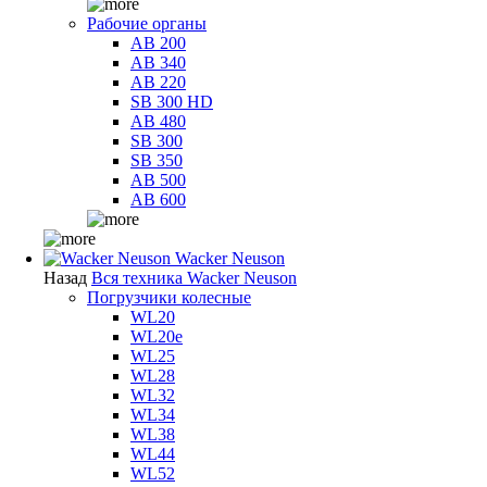
Рабочие органы
AB 200
AB 340
AB 220
SB 300 HD
AB 480
SB 300
SB 350
AB 500
AB 600
Wacker Neuson
Назад
Вся техника Wacker Neuson
Погрузчики колесные
WL20
WL20e
WL25
WL28
WL32
WL34
WL38
WL44
WL52