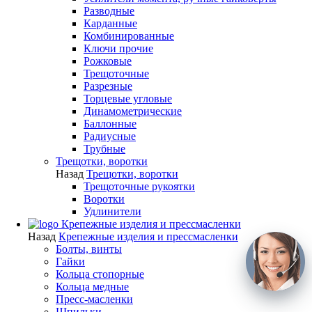
Разводные
Карданные
Комбинированные
Ключи прочие
Рожковые
Трещоточные
Разрезные
Торцевые угловые
Динамометрические
Баллонные
Радиусные
Трубные
Трещотки, воротки
Назад
Трещотки, воротки
Трещоточные рукоятки
Воротки
Удлинители
Крепежные изделия и прессмасленки
Назад
Крепежные изделия и прессмасленки
Болты, винты
Гайки
Кольца стопорные
Кольца медные
Пресс-масленки
Шпильки