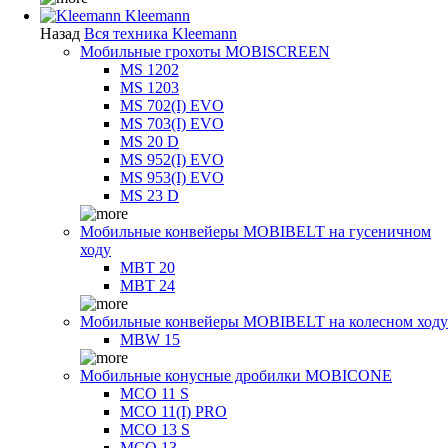
Kleemann
Назад
Вся техника Kleemann
Мобильные грохоты MOBISCREEN
MS 1202
MS 1203
MS 702(I) EVO
MS 703(I) EVO
MS 20 D
MS 952(I) EVO
MS 953(I) EVO
MS 23 D
Мобильные конвейеры MOBIBELT на гусеничном
ходу
MBT 20
MBT 24
Мобильные конвейеры MOBIBELT на колесном ходу
MBW 15
Мобильные конусные дробилки MOBICONE
MCO 11 S
MCO 11(I) PRO
MCO 13 S
MCO 13