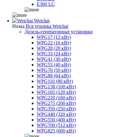
E360 LC
Weichai
Назад
Вся техника Weichai
Дизель-генераторные установки
WPG17 (12 кВт)
WPG22 (16 кВт)
WPG28 (20 кВт)
WPG33 (24 кВт)
WPG41 (30 кВт)
WPG55 (40 кВт)
WPG70 (50 кВт)
WPG88 (64 кВт)
WPG110 (80 кВт)
WPG138 (100 кВт)
WPG165 (120 кВт)
WPG220 (160 кВт)
WPG275 (200 кВт)
WPG350 (250 кВт)
WPG440 (320 кВт)
WPG550 (400 кВт)
WPG700 (512 кВт)
WPG825 (600 кВт)