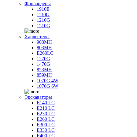
Форвардеры
1910E
1110G
1210G
1510G
Харвестеры
903MH
803MH
E260LC
1270G
1470G
853MH
859MH
1070G 4W
1070G 6W
Экскаваторы
E140 LC
E210 LC
E230 LC
E260 LC
E300 LC
E330 LC
E400 LC