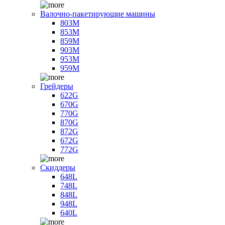
Валочно-пакетирующие машины
803M
853M
859M
903M
953M
959M
Грейдеры
622G
670G
770G
870G
872G
672G
772G
Скиддеры
648L
748L
848L
948L
640L