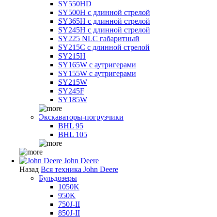
SY550HD
SY500H с длинной стрелой
SY365H с длинной стрелой
SY245H с длинной стрелой
SY225 NLC габаритный
SY215C с длинной стрелой
SY215H
SY165W с аутригерами
SY155W с аутригерами
SY215W
SY245F
SY185W
Экскаваторы-погрузчики
BHL 95
BHL 105
John Deere
Назад
Вся техника John Deere
Бульдозеры
1050K
950K
750J-II
850J-II