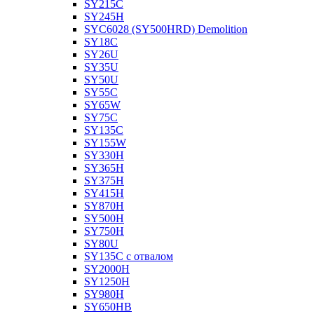
SY215C
SY245H
SYC6028 (SY500HRD) Demolition
SY18C
SY26U
SY35U
SY50U
SY55C
SY65W
SY75C
SY135C
SY155W
SY330H
SY365H
SY375H
SY415H
SY870H
SY500H
SY750H
SY80U
SY135C с отвалом
SY2000H
SY1250H
SY980H
SY650HB