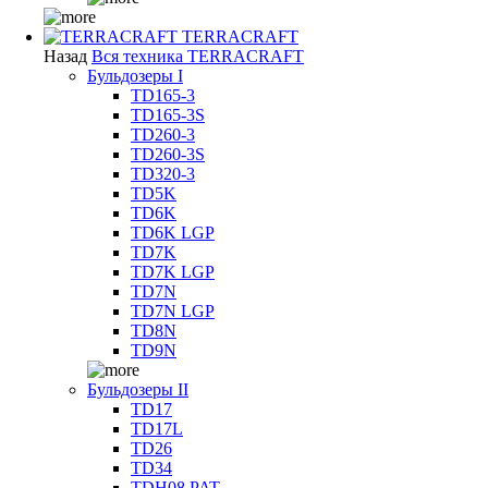
TERRACRAFT
Назад
Вся техника TERRACRAFT
Бульдозеры I
TD165-3
TD165-3S
TD260-3
TD260-3S
TD320-3
TD5K
TD6K
TD6K LGP
TD7K
TD7K LGP
TD7N
TD7N LGP
TD8N
TD9N
Бульдозеры II
TD17
TD17L
TD26
TD34
TDH08 PAT