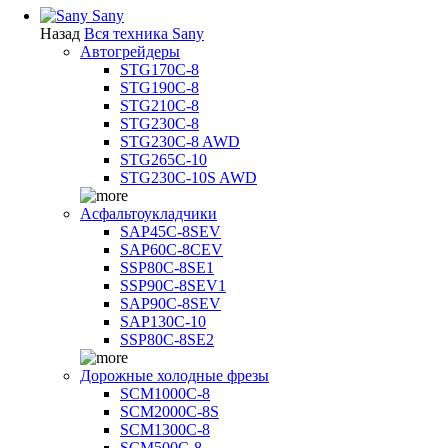
Sany
Назад
Вся техника Sany
Автогрейдеры
STG170C-8
STG190C-8
STG210C-8
STG230C-8
STG230C-8 AWD
STG265C-10
STG230C-10S AWD
Асфальтоукладчики
SAP45С-8SEV
SAP60C-8CEV
SSP80C-8SE1
SSP90C-8SEV1
SAP90C-8SEV
SAP130C-10
SSP80C-8SE2
Дорожные холодные фрезы
SCM1000C-8
SCM2000C-8S
SCM1300C-8
SCM500C-8