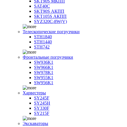
SKT90S МКПП
SAT40C
SKT90S АКПП
SKT105S АКПП
SYZ320C-8W(V)
Телескопические погрузчики
STH1840
STH1440
STH742
Фронтальные погрузчики
SW936K1
SW966K1
SW978K1
SW955K1
SW956K1
Харвестеры
SY245F
SY245H
SY330F
SY215F
Экскаваторы