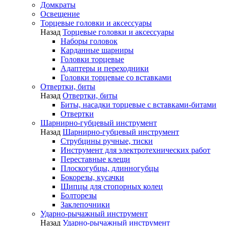
Домкраты
Освещение
Торцевые головки и аксессуары
Назад
Торцевые головки и аксессуары
Наборы головок
Карданные шарниры
Головки торцевые
Адаптеры и переходники
Головки торцевые со вставками
Отвертки, биты
Назад
Отвертки, биты
Биты, насадки торцевые с вставками-битами
Отвертки
Шарнирно-губцевый инструмент
Назад
Шарнирно-губцевый инструмент
Струбцины ручные, тиски
Инструмент для электротехнических работ
Переставные клещи
Плоскогубцы, длинногубцы
Бокорезы, кусачки
Щипцы для стопорных колец
Болторезы
Заклепочники
Ударно-рычажный инструмент
Назад
Ударно-рычажный инструмент