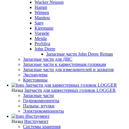
Wacker Neuson
Hamm
Wirtgen
Manitou
Sany
Kleemann
Voegele
Mesda
ProSilva
John Deere
Запасные части John Deere Reman
Запасные части для ДВС
Запасные части к харвестерным головкам
Запасные части для измельчителей и захватов
Экспандеры
Крестовины
Запчасти для харвестерных головок LOGGER
Назад
Запчасти для харвестерных головок LOGGER
Запасные части
Гидрокомпоненты
Пальцы, втулки
Электрокомпоненты
Инструмент
Назад
Инструмент
Системы хранения