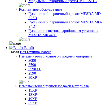
Модульный вторичный грохот MDP-S11E
Компактное оборудование
Гусеничный первичный грохот MESDA MD-
S25D
Гусеничный первичный грохот MESDA MD-
S4D
Гусеничная щековая дробильная установка
MESDA MK-47D
Bandit
Назад
Вся техника Bandit
Измельчители с крановой подачей материала
3090
3590
3590XL
2590
20XP
Измельчители с ручной подачей материала
15XP
18XP
19XP
65XP