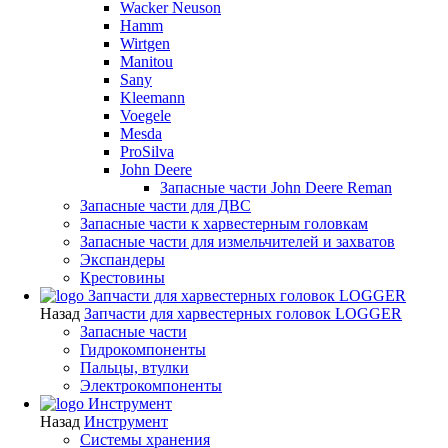
Wacker Neuson
Hamm
Wirtgen
Manitou
Sany
Kleemann
Voegele
Mesda
ProSilva
John Deere
Запасные части John Deere Reman
Запасные части для ДВС
Запасные части к харвестерным головкам
Запасные части для измельчителей и захватов
Экспандеры
Крестовины
Запчасти для харвестерных головок LOGGER
Назад
Запчасти для харвестерных головок LOGGER
Запасные части
Гидрокомпоненты
Пальцы, втулки
Электрокомпоненты
Инструмент
Назад
Инструмент
Системы хранения