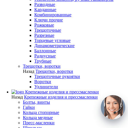
Разводные
Карданные
Комбинированные
Ключи прочие
Рожковые
Трещоточные
Разрезные
Торцевые угловые
Динамометрические
Баллонные
Радиусные
Трубные
Трещотки, воротки
Назад
Трещотки, воротки
Трещоточные рукоятки
Воротки
Удлинители
Крепежные изделия и прессмасленки
Назад
Крепежные изделия и прессмасленки
Болты, винты
Гайки
Кольца стопорные
Кольца медные
Пресс-масленки
Шпильки