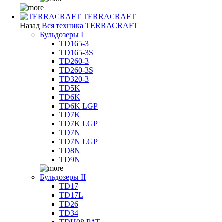
TERRACRAFT
Назад
Вся техника TERRACRAFT
Бульдозеры I
TD165-3
TD165-3S
TD260-3
TD260-3S
TD320-3
TD5K
TD6K
TD6K LGP
TD7K
TD7K LGP
TD7N
TD7N LGP
TD8N
TD9N
Бульдозеры II
TD17
TD17L
TD26
TD34
TDH08 PAT