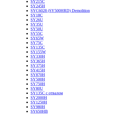
SY215C
SY245H
SYC6028 (SY500HRD) Demolition
SY18C
SY26U
SY35U
SY50U
SY55C
SY65W
SY75C
SY135C
SY155W
SY330H
SY365H
SY375H
SY415H
SY870H
SY500H
SY750H
SY80U
SY135C с отвалом
SY2000H
SY1250H
SY980H
SY650HB