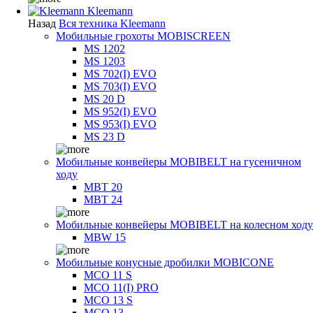
Kleemann
Назад
Вся техника Kleemann
Мобильные грохоты MOBISCREEN
MS 1202
MS 1203
MS 702(I) EVO
MS 703(I) EVO
MS 20 D
MS 952(I) EVO
MS 953(I) EVO
MS 23 D
Мобильные конвейеры MOBIBELT на гусеничном
ходу
MBT 20
MBT 24
Мобильные конвейеры MOBIBELT на колесном ходу
MBW 15
Мобильные конусные дробилки MOBICONE
MCO 11 S
MCO 11(I) PRO
MCO 13 S
MCO 13