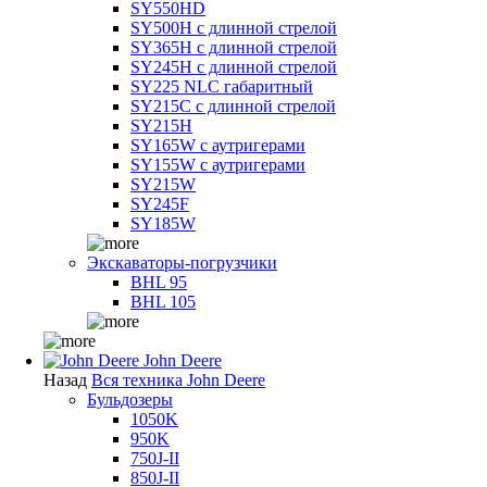
SY550HD
SY500H с длинной стрелой
SY365H с длинной стрелой
SY245H с длинной стрелой
SY225 NLC габаритный
SY215C с длинной стрелой
SY215H
SY165W с аутригерами
SY155W с аутригерами
SY215W
SY245F
SY185W
Экскаваторы-погрузчики
BHL 95
BHL 105
John Deere
Назад
Вся техника John Deere
Бульдозеры
1050K
950K
750J-II
850J-II