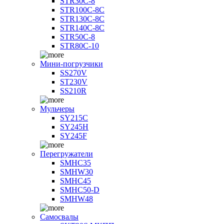
STR30C-8
STR100C-8С
STR130C-8С
STR140C-8С
STR50C-8
STR80C-10
Мини-погрузчики
SS270V
ST230V
SS210R
Мульчеры
SY215C
SY245H
SY245F
Перегружатели
SMHC35
SMHW30
SMHC45
SMHC50-D
SMHW48
Самосвалы