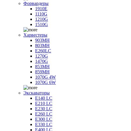
Форвардеры
1910E
1110G
1210G
1510G
Харвестеры
903MH
803MH
E260LC
1270G
1470G
853MH
859MH
1070G 4W
1070G 6W
Экскаваторы
E140 LC
E210 LC
E230 LC
E260 LC
E300 LC
E330 LC
E400 LC