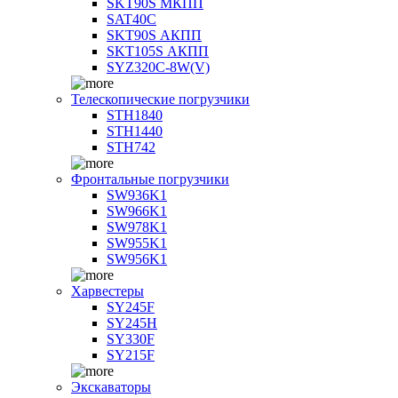
SKT90S МКПП
SAT40C
SKT90S АКПП
SKT105S АКПП
SYZ320C-8W(V)
Телескопические погрузчики
STH1840
STH1440
STH742
Фронтальные погрузчики
SW936K1
SW966K1
SW978K1
SW955K1
SW956K1
Харвестеры
SY245F
SY245H
SY330F
SY215F
Экскаваторы