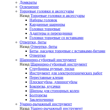
Домкраты
Освещение
Торцевые головки и аксессуары
Назад
Торцевые головки и аксессуары
Наборы головок
Карданные шарниры
Головки торцевые
Адаптеры и переходники
Головки торцевые со вставками
Отвертки, биты
Назад
Отвертки, биты
Биты, насадки торцевые с вставками-битами
Отвертки
Шарнирно-губцевый инструмент
Назад
Шарнирно-губцевый инструмент
Струбцины ручные, тиски
Инструмент для электротехнических работ
Переставные клещи
Плоскогубцы, длинногубцы
Бокорезы, кусачки
Щипцы для стопорных колец
Болторезы
Заклепочники
Ударно-рычажный инструмент
Назад
Ударно-рычажный инструмент