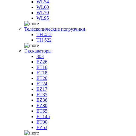
WL54
WL60
WL70
WL95
Телескопические погрузчики
TH 412
TH 522
Экскаваторы
803
EZ26
ET16
ET18
ET20
ET24
EZ17
ET35
EZ36
EZ80
ET65
ET145
ET90
EZ53