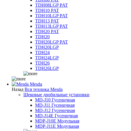
TDH08LGP PAT
TDH10 PAT
TDH10LGP PAT
TDH13 PAT
TDH13LGP PAT
TDH20 PAT
TDH20
TDH20LGP PAT
TDH20LGP
TDH24
TDH24LGP
TDH26
TDH26LGP
Mesda
Назад
Вся техника Mesda
Щековые дробильные установки
MD-J10 Гусеничная
MD-J11 Гусеничная
MD-J12 Гусеничная
MD-J14E Гусеничная
MDP-J10E Модульная
MDP-J11E Модульная