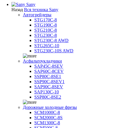
Sany
Назад
Вся техника Sany
Автогрейдеры
STG170C-8
STG190C-8
STG210C-8
STG230C-8
STG230C-8 AWD
STG265C-10
STG230C-10S AWD
Асфальтоукладчики
SAP45С-8SEV
SAP60C-8CEV
SSP80C-8SE1
SSP90C-8SEV1
SAP90C-8SEV
SAP130C-10
SSP80C-8SE2
Дорожные холодные фрезы
SCM1000C-8
SCM2000C-8S
SCM1300C-8
SCM500C-8