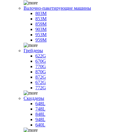
Валочно-пакетирующие машины
803M
853M
859M
903M
953M
959M
Грейдеры
622G
670G
770G
870G
872G
672G
772G
Скиддеры
648L
748L
848L
948L
640L