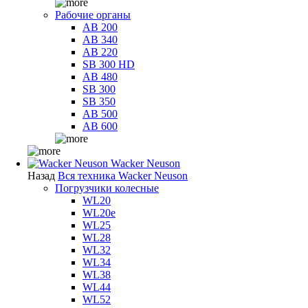
Рабочие органы
AB 200
AB 340
AB 220
SB 300 HD
AB 480
SB 300
SB 350
AB 500
AB 600
Wacker Neuson
Назад
Вся техника Wacker Neuson
Погрузчики колесные
WL20
WL20e
WL25
WL28
WL32
WL34
WL38
WL44
WL52