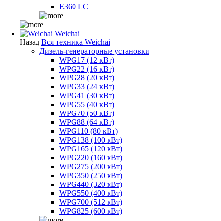
E360 LC
Weichai
Назад
Вся техника Weichai
Дизель-генераторные установки
WPG17 (12 кВт)
WPG22 (16 кВт)
WPG28 (20 кВт)
WPG33 (24 кВт)
WPG41 (30 кВт)
WPG55 (40 кВт)
WPG70 (50 кВт)
WPG88 (64 кВт)
WPG110 (80 кВт)
WPG138 (100 кВт)
WPG165 (120 кВт)
WPG220 (160 кВт)
WPG275 (200 кВт)
WPG350 (250 кВт)
WPG440 (320 кВт)
WPG550 (400 кВт)
WPG700 (512 кВт)
WPG825 (600 кВт)