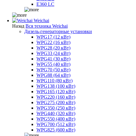
E360 LC
Weichai
Назад
Вся техника Weichai
Дизель-генераторные установки
WPG17 (12 кВт)
WPG22 (16 кВт)
WPG28 (20 кВт)
WPG33 (24 кВт)
WPG41 (30 кВт)
WPG55 (40 кВт)
WPG70 (50 кВт)
WPG88 (64 кВт)
WPG110 (80 кВт)
WPG138 (100 кВт)
WPG165 (120 кВт)
WPG220 (160 кВт)
WPG275 (200 кВт)
WPG350 (250 кВт)
WPG440 (320 кВт)
WPG550 (400 кВт)
WPG700 (512 кВт)
WPG825 (600 кВт)