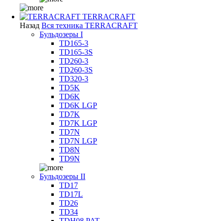
TERRACRAFT
Назад
Вся техника TERRACRAFT
Бульдозеры I
TD165-3
TD165-3S
TD260-3
TD260-3S
TD320-3
TD5K
TD6K
TD6K LGP
TD7K
TD7K LGP
TD7N
TD7N LGP
TD8N
TD9N
Бульдозеры II
TD17
TD17L
TD26
TD34
TDH08 PAT