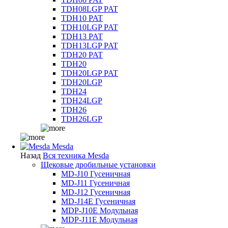
TDH08LGP PAT
TDH10 PAT
TDH10LGP PAT
TDH13 PAT
TDH13LGP PAT
TDH20 PAT
TDH20
TDH20LGP PAT
TDH20LGP
TDH24
TDH24LGP
TDH26
TDH26LGP
Mesda
Назад
Вся техника Mesda
Щековые дробильные установки
MD-J10 Гусеничная
MD-J11 Гусеничная
MD-J12 Гусеничная
MD-J14E Гусеничная
MDP-J10E Модульная
MDP-J11E Модульная