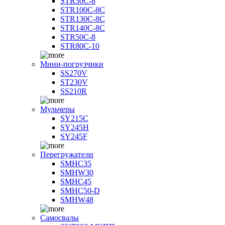
STR30C-8
STR100C-8С
STR130C-8С
STR140C-8С
STR50C-8
STR80C-10
Мини-погрузчики
SS270V
ST230V
SS210R
Мульчеры
SY215C
SY245H
SY245F
Перегружатели
SMHC35
SMHW30
SMHC45
SMHC50-D
SMHW48
Самосвалы