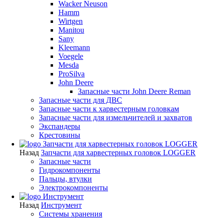
Wacker Neuson
Hamm
Wirtgen
Manitou
Sany
Kleemann
Voegele
Mesda
ProSilva
John Deere
Запасные части John Deere Reman
Запасные части для ДВС
Запасные части к харвестерным головкам
Запасные части для измельчителей и захватов
Экспандеры
Крестовины
Запчасти для харвестерных головок LOGGER
Назад
Запчасти для харвестерных головок LOGGER
Запасные части
Гидрокомпоненты
Пальцы, втулки
Электрокомпоненты
Инструмент
Назад
Инструмент
Системы хранения