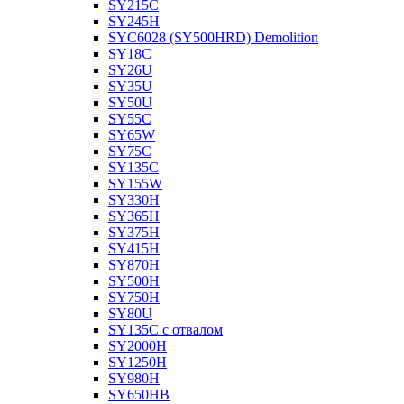
SY215C
SY245H
SYC6028 (SY500HRD) Demolition
SY18C
SY26U
SY35U
SY50U
SY55C
SY65W
SY75C
SY135C
SY155W
SY330H
SY365H
SY375H
SY415H
SY870H
SY500H
SY750H
SY80U
SY135C с отвалом
SY2000H
SY1250H
SY980H
SY650HB