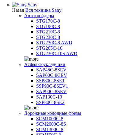
Sany
Назад
Вся техника Sany
Автогрейдеры
STG170C-8
STG190C-8
STG210C-8
STG230C-8
STG230C-8 AWD
STG265C-10
STG230C-10S AWD
Асфальтоукладчики
SAP45С-8SEV
SAP60C-8CEV
SSP80C-8SE1
SSP90C-8SEV1
SAP90C-8SEV
SAP130C-10
SSP80C-8SE2
Дорожные холодные фрезы
SCM1000C-8
SCM2000C-8S
SCM1300C-8
SCM500C-8