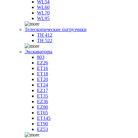
WL54
WL60
WL70
WL95
Телескопические погрузчики
TH 412
TH 522
Экскаваторы
803
EZ26
ET16
ET18
ET20
ET24
EZ17
ET35
EZ36
EZ80
ET65
ET145
ET90
EZ53