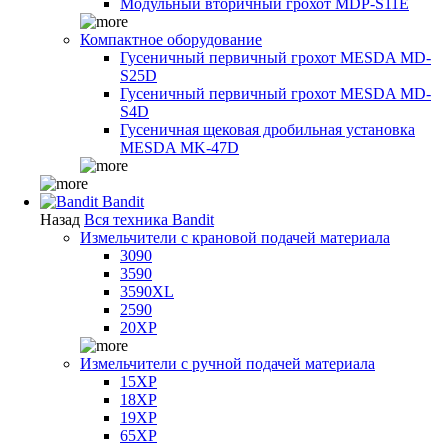
Модульный вторичный грохот MDP-S11E
Компактное оборудование
Гусеничный первичный грохот MESDA MD-
S25D
Гусеничный первичный грохот MESDA MD-
S4D
Гусеничная щековая дробильная установка
MESDA MK-47D
Bandit
Назад
Вся техника Bandit
Измельчители с крановой подачей материала
3090
3590
3590XL
2590
20XP
Измельчители с ручной подачей материала
15XP
18XP
19XP
65XP