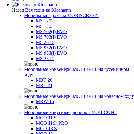
Kleemann
Назад
Вся техника Kleemann
Мобильные грохоты MOBISCREEN
MS 1202
MS 1203
MS 702(I) EVO
MS 703(I) EVO
MS 20 D
MS 952(I) EVO
MS 953(I) EVO
MS 23 D
Мобильные конвейеры MOBIBELT на гусеничном
ходу
MBT 20
MBT 24
Мобильные конвейеры MOBIBELT на колесном ходу
MBW 15
Мобильные конусные дробилки MOBICONE
MCO 11 S
MCO 11(I) PRO
MCO 13 S
MCO 13