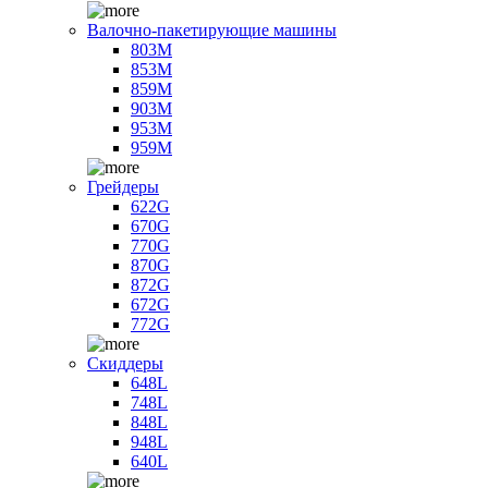
Валочно-пакетирующие машины
803M
853M
859M
903M
953M
959M
Грейдеры
622G
670G
770G
870G
872G
672G
772G
Скиддеры
648L
748L
848L
948L
640L