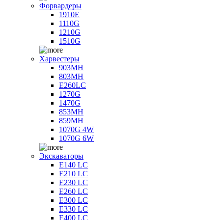
Форвардеры
1910E
1110G
1210G
1510G
Харвестеры
903MH
803MH
E260LC
1270G
1470G
853MH
859MH
1070G 4W
1070G 6W
Экскаваторы
E140 LC
E210 LC
E230 LC
E260 LC
E300 LC
E330 LC
E400 LC