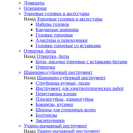
Домкраты
Освещение
Торцевые головки и аксессуары
Назад
Торцевые головки и аксессуары
Наборы головок
Карданные шарниры
Головки торцевые
Адаптеры и переходники
Головки торцевые со вставками
Отвертки, биты
Назад
Отвертки, биты
Биты, насадки торцевые с вставками-битами
Отвертки
Шарнирно-губцевый инструмент
Назад
Шарнирно-губцевый инструмент
Струбцины ручные, тиски
Инструмент для электротехнических работ
Переставные клещи
Плоскогубцы, длинногубцы
Бокорезы, кусачки
Щипцы для стопорных колец
Болторезы
Заклепочники
Ударно-рычажный инструмент
Назад
Ударно-рычажный инструмент