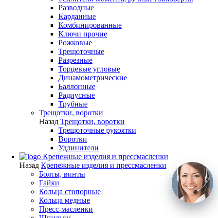
Разводные
Карданные
Комбинированные
Ключи прочие
Рожковые
Трещоточные
Разрезные
Торцевые угловые
Динамометрические
Баллонные
Радиусные
Трубные
Трещотки, воротки
Назад
Трещотки, воротки
Трещоточные рукоятки
Воротки
Удлинители
Крепежные изделия и прессмасленки
Назад
Крепежные изделия и прессмасленки
Болты, винты
Гайки
Кольца стопорные
Кольца медные
Пресс-масленки
Шпильки