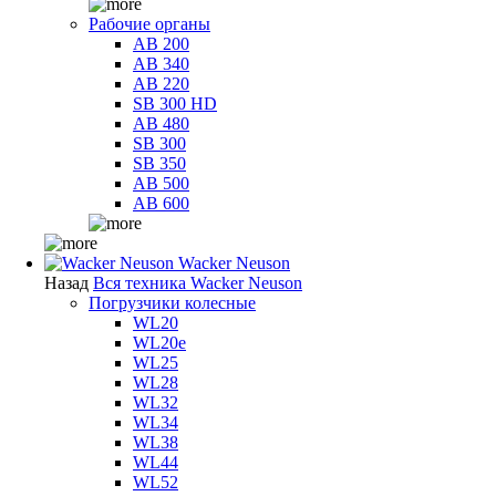
Рабочие органы
AB 200
AB 340
AB 220
SB 300 HD
AB 480
SB 300
SB 350
AB 500
AB 600
Wacker Neuson
Назад
Вся техника Wacker Neuson
Погрузчики колесные
WL20
WL20e
WL25
WL28
WL32
WL34
WL38
WL44
WL52