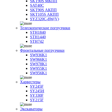
SKT90S МКПП
SAT40C
SKT90S АКПП
SKT105S АКПП
SYZ320C-8W(V)
Телескопические погрузчики
STH1840
STH1440
STH742
Фронтальные погрузчики
SW936K1
SW966K1
SW978K1
SW955K1
SW956K1
Харвестеры
SY245F
SY245H
SY330F
SY215F
Экскаваторы