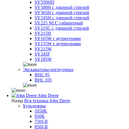
SY550HD
SY500H с длинной стрелой
SY365H с длинной стрелой
SY245H с длинной стрелой
SY225 NLC габаритный
SY215C с длинной стрелой
SY215H
SY165W с аутригерами
SY155W с аутригерами
SY215W
SY245F
SY185W
Экскаваторы-погрузчики
BHL 95
BHL 105
John Deere
Назад
Вся техника John Deere
Бульдозеры
1050K
950K
750J-II
850J-II