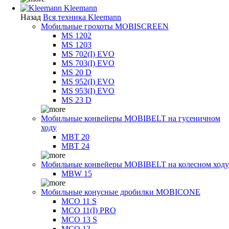
Kleemann
Назад
Вся техника Kleemann
Мобильные грохоты MOBISCREEN
MS 1202
MS 1203
MS 702(I) EVO
MS 703(I) EVO
MS 20 D
MS 952(I) EVO
MS 953(I) EVO
MS 23 D
Мобильные конвейеры MOBIBELT на гусеничном
ходу
MBT 20
MBT 24
Мобильные конвейеры MOBIBELT на колесном ходу
MBW 15
Мобильные конусные дробилки MOBICONE
MCO 11 S
MCO 11(I) PRO
MCO 13 S
MCO 13