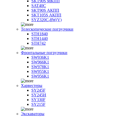
SKT90S МКПП
SAT40C
SKT90S АКПП
SKT105S АКПП
SYZ320C-8W(V)
Телескопические погрузчики
STH1840
STH1440
STH742
Фронтальные погрузчики
SW936K1
SW966K1
SW978K1
SW955K1
SW956K1
Харвестеры
SY245F
SY245H
SY330F
SY215F
Экскаваторы