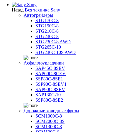
Sany
Назад
Вся техника Sany
Автогрейдеры
STG170C-8
STG190C-8
STG210C-8
STG230C-8
STG230C-8 AWD
STG265C-10
STG230C-10S AWD
Асфальтоукладчики
SAP45С-8SEV
SAP60C-8CEV
SSP80C-8SE1
SSP90C-8SEV1
SAP90C-8SEV
SAP130C-10
SSP80C-8SE2
Дорожные холодные фрезы
SCM1000C-8
SCM2000C-8S
SCM1300C-8
SCM500C-8