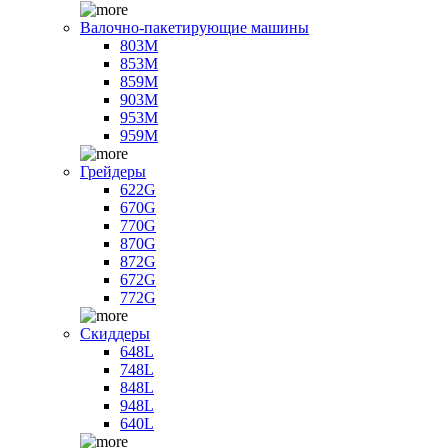
Валочно-пакетирующие машины
803M
853M
859M
903M
953M
959M
Грейдеры
622G
670G
770G
870G
872G
672G
772G
Скиддеры
648L
748L
848L
948L
640L