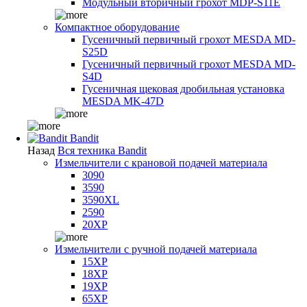
Модульный вторичный грохот MDP-S11E
Компактное оборудование
Гусеничный первичный грохот MESDA MD-
S25D
Гусеничный первичный грохот MESDA MD-
S4D
Гусеничная щековая дробильная установка
MESDA MK-47D
Bandit
Назад
Вся техника Bandit
Измельчители с крановой подачей материала
3090
3590
3590XL
2590
20XP
Измельчители с ручной подачей материала
15XP
18XP
19XP
65XP