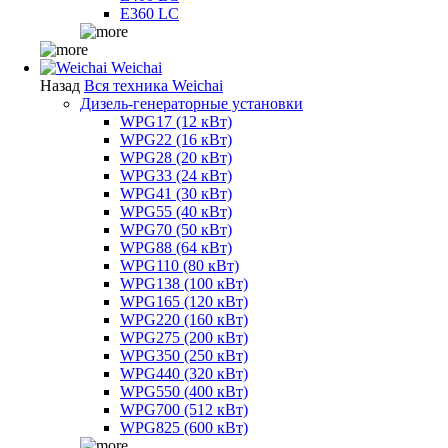
E360 LC
Weichai
Назад
Вся техника Weichai
Дизель-генераторные установки
WPG17 (12 кВт)
WPG22 (16 кВт)
WPG28 (20 кВт)
WPG33 (24 кВт)
WPG41 (30 кВт)
WPG55 (40 кВт)
WPG70 (50 кВт)
WPG88 (64 кВт)
WPG110 (80 кВт)
WPG138 (100 кВт)
WPG165 (120 кВт)
WPG220 (160 кВт)
WPG275 (200 кВт)
WPG350 (250 кВт)
WPG440 (320 кВт)
WPG550 (400 кВт)
WPG700 (512 кВт)
WPG825 (600 кВт)