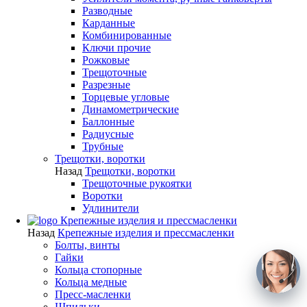
Разводные
Карданные
Комбинированные
Ключи прочие
Рожковые
Трещоточные
Разрезные
Торцевые угловые
Динамометрические
Баллонные
Радиусные
Трубные
Трещотки, воротки
Назад
Трещотки, воротки
Трещоточные рукоятки
Воротки
Удлинители
Крепежные изделия и прессмасленки
Назад
Крепежные изделия и прессмасленки
Болты, винты
Гайки
Кольца стопорные
Кольца медные
Пресс-масленки
Шпильки