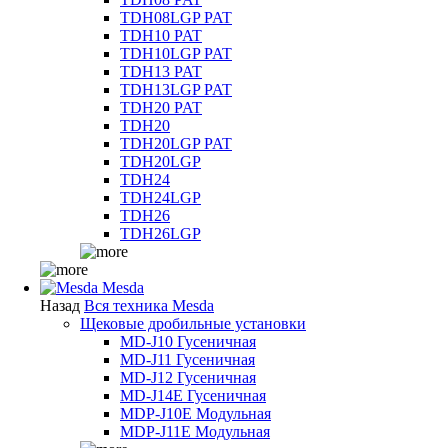
TDH08LGP PAT
TDH10 PAT
TDH10LGP PAT
TDH13 PAT
TDH13LGP PAT
TDH20 PAT
TDH20
TDH20LGP PAT
TDH20LGP
TDH24
TDH24LGP
TDH26
TDH26LGP
Mesda
Назад
Вся техника Mesda
Щековые дробильные установки
MD-J10 Гусеничная
MD-J11 Гусеничная
MD-J12 Гусеничная
MD-J14E Гусеничная
MDP-J10E Модульная
MDP-J11E Модульная