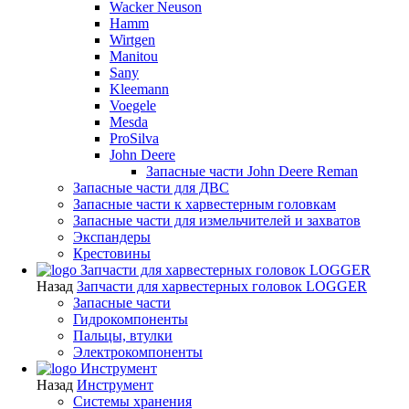
Wacker Neuson
Hamm
Wirtgen
Manitou
Sany
Kleemann
Voegele
Mesda
ProSilva
John Deere
Запасные части John Deere Reman
Запасные части для ДВС
Запасные части к харвестерным головкам
Запасные части для измельчителей и захватов
Экспандеры
Крестовины
Запчасти для харвестерных головок LOGGER
Назад
Запчасти для харвестерных головок LOGGER
Запасные части
Гидрокомпоненты
Пальцы, втулки
Электрокомпоненты
Инструмент
Назад
Инструмент
Системы хранения