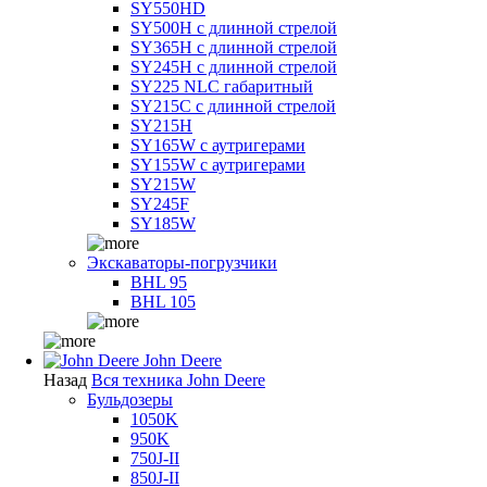
SY550HD
SY500H с длинной стрелой
SY365H с длинной стрелой
SY245H с длинной стрелой
SY225 NLC габаритный
SY215C с длинной стрелой
SY215H
SY165W с аутригерами
SY155W с аутригерами
SY215W
SY245F
SY185W
Экскаваторы-погрузчики
BHL 95
BHL 105
John Deere
Назад
Вся техника John Deere
Бульдозеры
1050K
950K
750J-II
850J-II