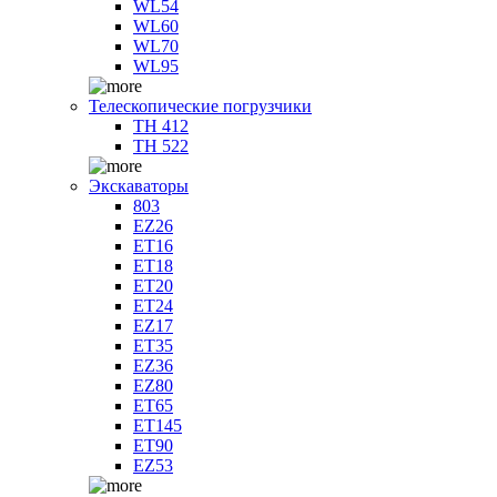
WL54
WL60
WL70
WL95
Телескопические погрузчики
TH 412
TH 522
Экскаваторы
803
EZ26
ET16
ET18
ET20
ET24
EZ17
ET35
EZ36
EZ80
ET65
ET145
ET90
EZ53