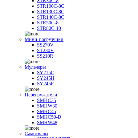
STR30C-8
STR100C-8С
STR130C-8С
STR140C-8С
STR50C-8
STR80C-10
Мини-погрузчики
SS270V
ST230V
SS210R
Мульчеры
SY215C
SY245H
SY245F
Перегружатели
SMHC35
SMHW30
SMHC45
SMHC50-D
SMHW48
Самосвалы