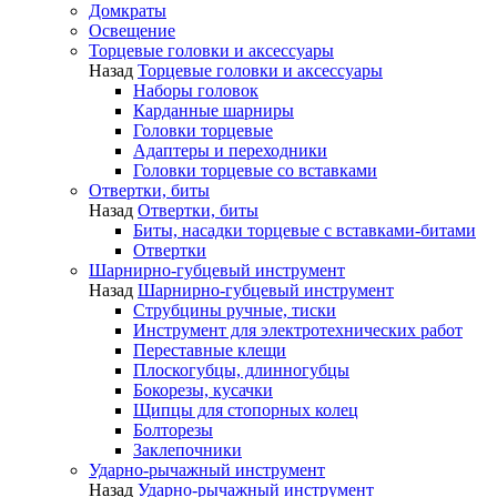
Домкраты
Освещение
Торцевые головки и аксессуары
Назад
Торцевые головки и аксессуары
Наборы головок
Карданные шарниры
Головки торцевые
Адаптеры и переходники
Головки торцевые со вставками
Отвертки, биты
Назад
Отвертки, биты
Биты, насадки торцевые с вставками-битами
Отвертки
Шарнирно-губцевый инструмент
Назад
Шарнирно-губцевый инструмент
Струбцины ручные, тиски
Инструмент для электротехнических работ
Переставные клещи
Плоскогубцы, длинногубцы
Бокорезы, кусачки
Щипцы для стопорных колец
Болторезы
Заклепочники
Ударно-рычажный инструмент
Назад
Ударно-рычажный инструмент