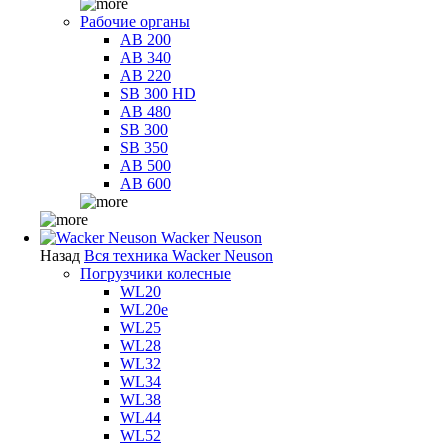
Рабочие органы
AB 200
AB 340
AB 220
SB 300 HD
AB 480
SB 300
SB 350
AB 500
AB 600
Wacker Neuson
Назад
Вся техника Wacker Neuson
Погрузчики колесные
WL20
WL20e
WL25
WL28
WL32
WL34
WL38
WL44
WL52