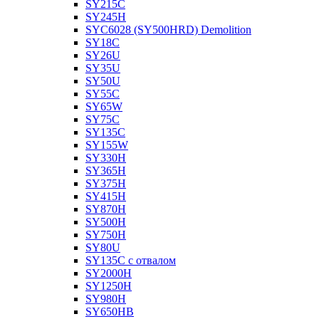
SY215C
SY245H
SYC6028 (SY500HRD) Demolition
SY18C
SY26U
SY35U
SY50U
SY55C
SY65W
SY75C
SY135C
SY155W
SY330H
SY365H
SY375H
SY415H
SY870H
SY500H
SY750H
SY80U
SY135C с отвалом
SY2000H
SY1250H
SY980H
SY650HB