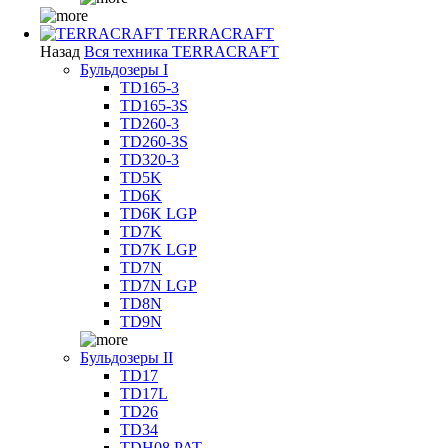
TERRACRAFT
Назад
Вся техника TERRACRAFT
Бульдозеры I
TD165-3
TD165-3S
TD260-3
TD260-3S
TD320-3
TD5K
TD6K
TD6K LGP
TD7K
TD7K LGP
TD7N
TD7N LGP
TD8N
TD9N
Бульдозеры II
TD17
TD17L
TD26
TD34
TDH08 PAT