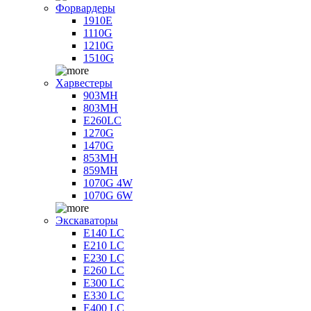
Форвардеры
1910E
1110G
1210G
1510G
Харвестеры
903MH
803MH
E260LC
1270G
1470G
853MH
859MH
1070G 4W
1070G 6W
Экскаваторы
E140 LC
E210 LC
E230 LC
E260 LC
E300 LC
E330 LC
E400 LC