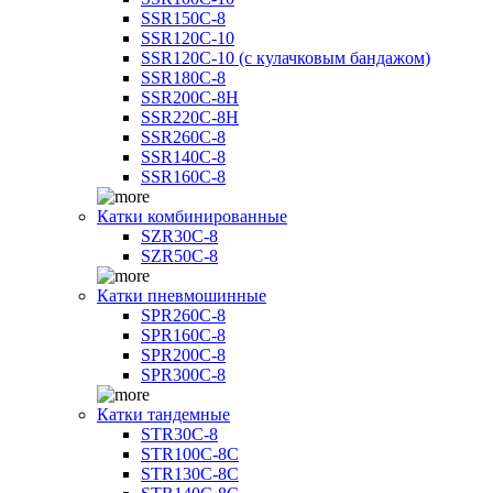
SSR150C-8
SSR120C-10
SSR120C-10 (с кулачковым бандажом)
SSR180C-8
SSR200C-8H
SSR220C-8H
SSR260C-8
SSR140C-8
SSR160C-8
Катки комбинированные
SZR30C-8
SZR50C-8
Катки пневмошинные
SPR260C-8
SPR160C-8
SPR200C-8
SPR300C-8
Катки тандемные
STR30C-8
STR100C-8С
STR130C-8С