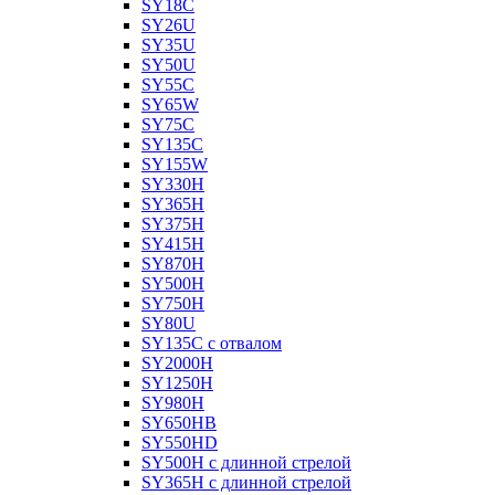
SY18C
SY26U
SY35U
SY50U
SY55C
SY65W
SY75C
SY135C
SY155W
SY330H
SY365H
SY375H
SY415H
SY870H
SY500H
SY750H
SY80U
SY135C с отвалом
SY2000H
SY1250H
SY980H
SY650HB
SY550HD
SY500H с длинной стрелой
SY365H с длинной стрелой