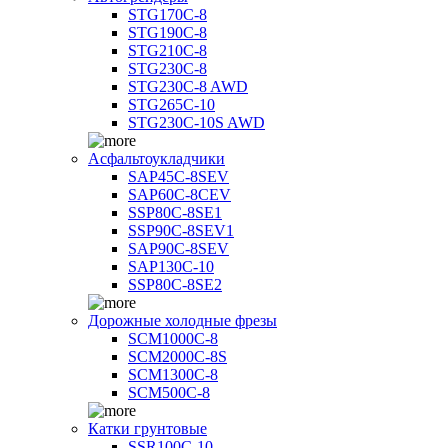
STG170C-8
STG190C-8
STG210C-8
STG230C-8
STG230C-8 AWD
STG265C-10
STG230C-10S AWD
Асфальтоукладчики
SAP45С-8SEV
SAP60C-8CEV
SSP80C-8SE1
SSP90C-8SEV1
SAP90C-8SEV
SAP130C-10
SSP80C-8SE2
Дорожные холодные фрезы
SCM1000C-8
SCM2000C-8S
SCM1300C-8
SCM500C-8
Катки грунтовые
SSR100C-10