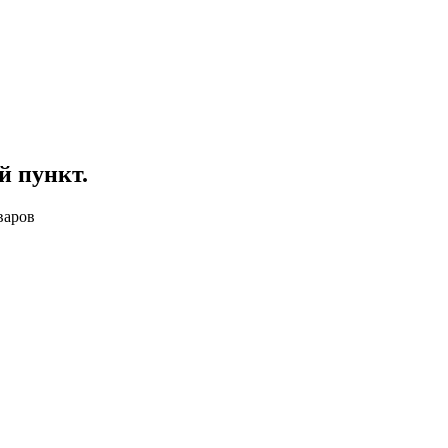
й пункт
.
варов