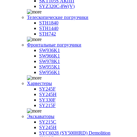
SKT105S АКПП
SYZ320C-8W(V)
Телескопические погрузчики
STH1840
STH1440
STH742
Фронтальные погрузчики
SW936K1
SW966K1
SW978K1
SW955K1
SW956K1
Харвестеры
SY245F
SY245H
SY330F
SY215F
Экскаваторы
SY215C
SY245H
SYC6028 (SY500HRD) Demolition