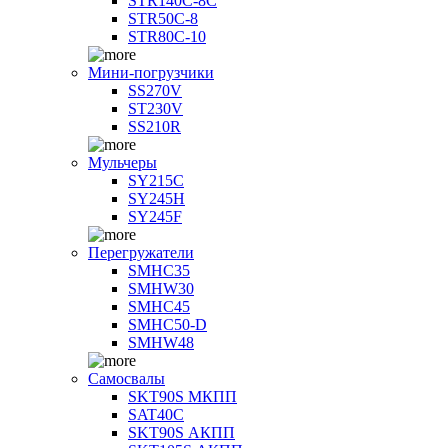
STR140C-8С
STR50C-8
STR80C-10
Мини-погрузчики
SS270V
ST230V
SS210R
Мульчеры
SY215C
SY245H
SY245F
Перегружатели
SMHC35
SMHW30
SMHC45
SMHC50-D
SMHW48
Самосвалы
SKT90S МКПП
SAT40C
SKT90S АКПП