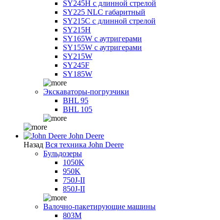
SY245H с длинной стрелой
SY225 NLC габаритный
SY215C с длинной стрелой
SY215H
SY165W с аутригерами
SY155W с аутригерами
SY215W
SY245F
SY185W
Экскаваторы-погрузчики
BHL 95
BHL 105
John Deere
Назад
Вся техника John Deere
Бульдозеры
1050K
950K
750J-II
850J-II
Валочно-пакетирующие машины
803M