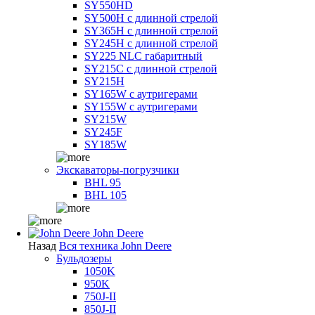
SY550HD
SY500H с длинной стрелой
SY365H с длинной стрелой
SY245H с длинной стрелой
SY225 NLC габаритный
SY215C с длинной стрелой
SY215H
SY165W с аутригерами
SY155W с аутригерами
SY215W
SY245F
SY185W
Экскаваторы-погрузчики
BHL 95
BHL 105
John Deere
Назад
Вся техника John Deere
Бульдозеры
1050K
950K
750J-II
850J-II