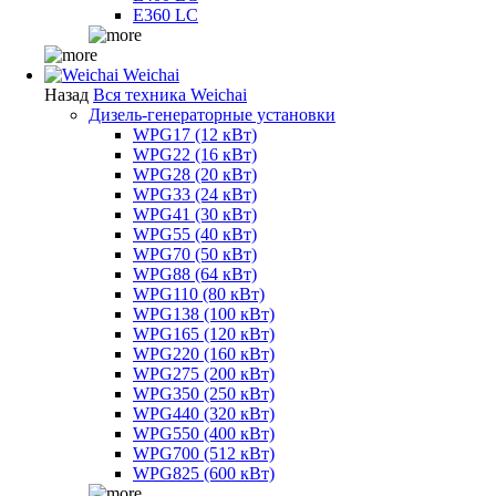
E360 LC
Weichai
Назад
Вся техника Weichai
Дизель-генераторные установки
WPG17 (12 кВт)
WPG22 (16 кВт)
WPG28 (20 кВт)
WPG33 (24 кВт)
WPG41 (30 кВт)
WPG55 (40 кВт)
WPG70 (50 кВт)
WPG88 (64 кВт)
WPG110 (80 кВт)
WPG138 (100 кВт)
WPG165 (120 кВт)
WPG220 (160 кВт)
WPG275 (200 кВт)
WPG350 (250 кВт)
WPG440 (320 кВт)
WPG550 (400 кВт)
WPG700 (512 кВт)
WPG825 (600 кВт)