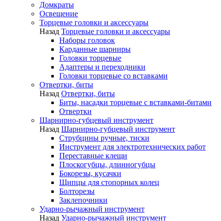
Домкраты
Освещение
Торцевые головки и аксессуары
Назад
Торцевые головки и аксессуары
Наборы головок
Карданные шарниры
Головки торцевые
Адаптеры и переходники
Головки торцевые со вставками
Отвертки, биты
Назад
Отвертки, биты
Биты, насадки торцевые с вставками-битами
Отвертки
Шарнирно-губцевый инструмент
Назад
Шарнирно-губцевый инструмент
Струбцины ручные, тиски
Инструмент для электротехнических работ
Переставные клещи
Плоскогубцы, длинногубцы
Бокорезы, кусачки
Щипцы для стопорных колец
Болторезы
Заклепочники
Ударно-рычажный инструмент
Назад
Ударно-рычажный инструмент