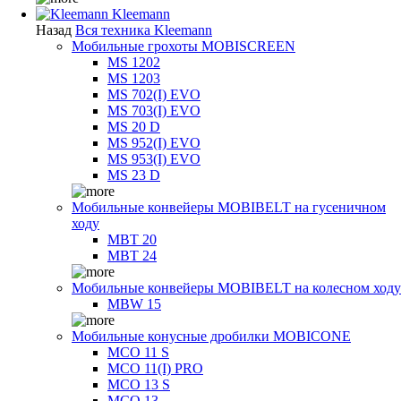
Kleemann
Назад
Вся техника Kleemann
Мобильные грохоты MOBISCREEN
MS 1202
MS 1203
MS 702(I) EVO
MS 703(I) EVO
MS 20 D
MS 952(I) EVO
MS 953(I) EVO
MS 23 D
Мобильные конвейеры MOBIBELT на гусеничном
ходу
MBT 20
MBT 24
Мобильные конвейеры MOBIBELT на колесном ходу
MBW 15
Мобильные конусные дробилки MOBICONE
MCO 11 S
MCO 11(I) PRO
MCO 13 S
MCO 13