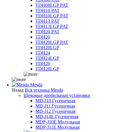
TDH08LGP PAT
TDH10 PAT
TDH10LGP PAT
TDH13 PAT
TDH13LGP PAT
TDH20 PAT
TDH20
TDH20LGP PAT
TDH20LGP
TDH24
TDH24LGP
TDH26
TDH26LGP
Mesda
Назад
Вся техника Mesda
Щековые дробильные установки
MD-J10 Гусеничная
MD-J11 Гусеничная
MD-J12 Гусеничная
MD-J14E Гусеничная
MDP-J10E Модульная
MDP-J11E Модульная