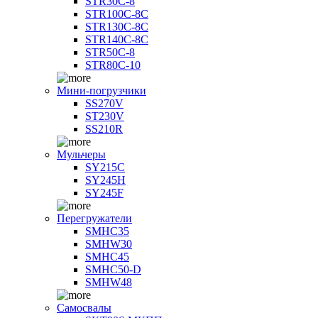
STR30C-8
STR100C-8С
STR130C-8С
STR140C-8С
STR50C-8
STR80C-10
Мини-погрузчики
SS270V
ST230V
SS210R
Мульчеры
SY215C
SY245H
SY245F
Перегружатели
SMHC35
SMHW30
SMHC45
SMHC50-D
SMHW48
Самосвалы