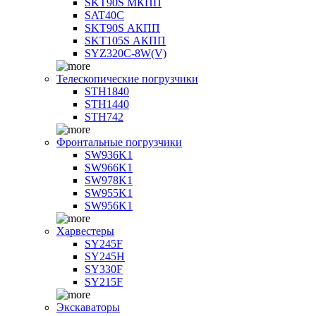
SKT90S МКПП
SAT40C
SKT90S АКПП
SKT105S АКПП
SYZ320C-8W(V)
Телескопические погрузчики
STH1840
STH1440
STH742
Фронтальные погрузчики
SW936K1
SW966K1
SW978K1
SW955K1
SW956K1
Харвестеры
SY245F
SY245H
SY330F
SY215F
Экскаваторы