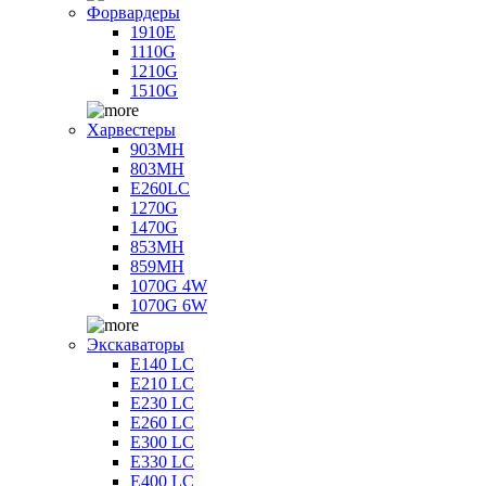
Форвардеры
1910E
1110G
1210G
1510G
Харвестеры
903MH
803MH
E260LC
1270G
1470G
853MH
859MH
1070G 4W
1070G 6W
Экскаваторы
E140 LC
E210 LC
E230 LC
E260 LC
E300 LC
E330 LC
E400 LC