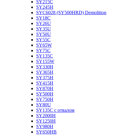
SY215C
SY245H
SYC6028 (SY500HRD) Demolition
SY18C
SY26U
SY35U
SY50U
SY55C
SY65W
SY75C
SY135C
SY155W
SY330H
SY365H
SY375H
SY415H
SY870H
SY500H
SY750H
SY80U
SY135C с отвалом
SY2000H
SY1250H
SY980H
SY650HB