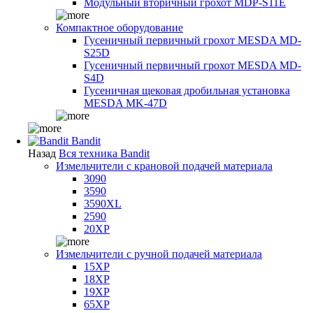
Модульный вторичный грохот MDP-S11E
Компактное оборудование
Гусеничный первичный грохот MESDA MD-
S25D
Гусеничный первичный грохот MESDA MD-
S4D
Гусеничная щековая дробильная установка
MESDA MK-47D
Bandit
Назад
Вся техника Bandit
Измельчители с крановой подачей материала
3090
3590
3590XL
2590
20XP
Измельчители с ручной подачей материала
15XP
18XP
19XP
65XP