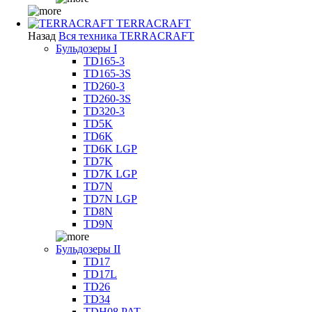
TERRACRAFT
Назад
Вся техника TERRACRAFT
Бульдозеры I
TD165-3
TD165-3S
TD260-3
TD260-3S
TD320-3
TD5K
TD6K
TD6K LGP
TD7K
TD7K LGP
TD7N
TD7N LGP
TD8N
TD9N
Бульдозеры II
TD17
TD17L
TD26
TD34
TDH08 PAT