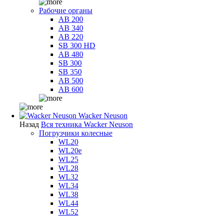
Рабочие органы
AB 200
AB 340
AB 220
SB 300 HD
AB 480
SB 300
SB 350
AB 500
AB 600
Wacker Neuson
Назад
Вся техника Wacker Neuson
Погрузчики колесные
WL20
WL20e
WL25
WL28
WL32
WL34
WL38
WL44
WL52