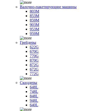
Валочно-пакетирующие машины
803M
853M
859M
903M
953M
959M
Грейдеры
622G
670G
770G
870G
872G
672G
772G
Скиддеры
648L
748L
848L
948L
640L