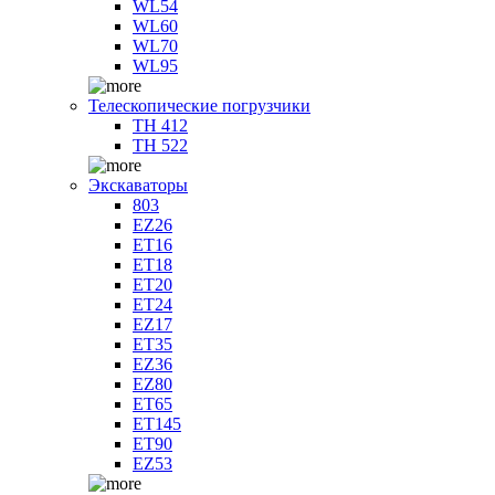
WL54
WL60
WL70
WL95
Телескопические погрузчики
TH 412
TH 522
Экскаваторы
803
EZ26
ET16
ET18
ET20
ET24
EZ17
ET35
EZ36
EZ80
ET65
ET145
ET90
EZ53