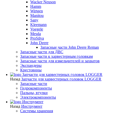
Wacker Neuson
Hamm
Wirtgen
Manitou
Sany
Kleemann
Voegele
Mesda
ProSilva
John Deere
Запасные части John Deere Reman
Запасные части для ДВС
Запасные части к харвестерным головкам
Запасные части для измельчителей и захватов
Экспандеры
Крестовины
Запчасти для харвестерных головок LOGGER
Назад
Запчасти для харвестерных головок LOGGER
Запасные части
Гидрокомпоненты
Пальцы, втулки
Электрокомпоненты
Инструмент
Назад
Инструмент
Системы хранения