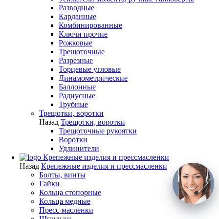
Разводные
Карданные
Комбинированные
Ключи прочие
Рожковые
Трещоточные
Разрезные
Торцевые угловые
Динамометрические
Баллонные
Радиусные
Трубные
Трещотки, воротки
Назад
Трещотки, воротки
Трещоточные рукоятки
Воротки
Удлинители
Крепежные изделия и прессмасленки
Назад
Крепежные изделия и прессмасленки
Болты, винты
Гайки
Кольца стопорные
Кольца медные
Пресс-масленки
Шпильки