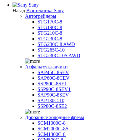
Sany
Назад
Вся техника Sany
Автогрейдеры
STG170C-8
STG190C-8
STG210C-8
STG230C-8
STG230C-8 AWD
STG265C-10
STG230C-10S AWD
Асфальтоукладчики
SAP45С-8SEV
SAP60C-8CEV
SSP80C-8SE1
SSP90C-8SEV1
SAP90C-8SEV
SAP130C-10
SSP80C-8SE2
Дорожные холодные фрезы
SCM1000C-8
SCM2000C-8S
SCM1300C-8
SCM500C-8