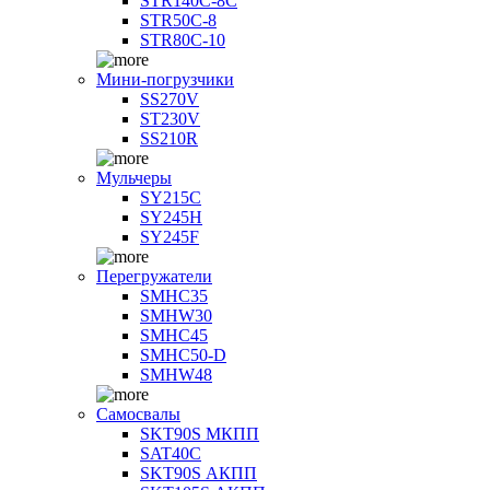
STR140C-8С
STR50C-8
STR80C-10
Мини-погрузчики
SS270V
ST230V
SS210R
Мульчеры
SY215C
SY245H
SY245F
Перегружатели
SMHC35
SMHW30
SMHC45
SMHC50-D
SMHW48
Самосвалы
SKT90S МКПП
SAT40C
SKT90S АКПП