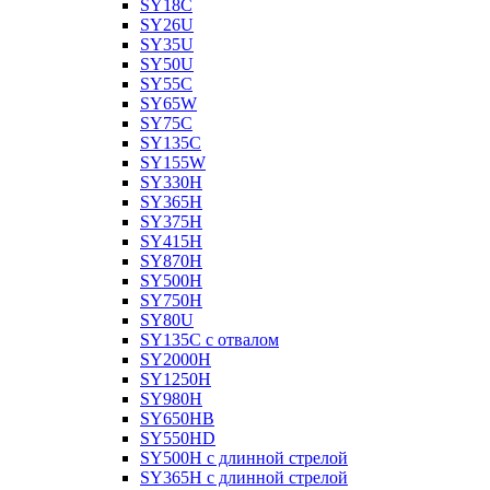
SY18C
SY26U
SY35U
SY50U
SY55C
SY65W
SY75C
SY135C
SY155W
SY330H
SY365H
SY375H
SY415H
SY870H
SY500H
SY750H
SY80U
SY135C с отвалом
SY2000H
SY1250H
SY980H
SY650HB
SY550HD
SY500H с длинной стрелой
SY365H с длинной стрелой