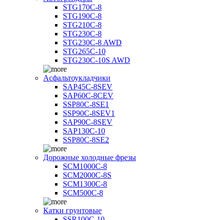
STG170C-8
STG190C-8
STG210C-8
STG230C-8
STG230C-8 AWD
STG265C-10
STG230C-10S AWD
Асфальтоукладчики
SAP45С-8SEV
SAP60C-8CEV
SSP80C-8SE1
SSP90C-8SEV1
SAP90C-8SEV
SAP130C-10
SSP80C-8SE2
Дорожные холодные фрезы
SCM1000C-8
SCM2000C-8S
SCM1300C-8
SCM500C-8
Катки грунтовые
SSR100C-10