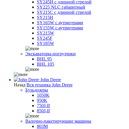
SY245H с длинной стрелой
SY225 NLC габаритный
SY215C с длинной стрелой
SY215H
SY165W с аутригерами
SY155W с аутригерами
SY215W
SY245F
SY185W
Экскаваторы-погрузчики
BHL 95
BHL 105
John Deere
Назад
Вся техника John Deere
Бульдозеры
1050K
950K
750J-II
850J-II
Валочно-пакетирующие машины
803M