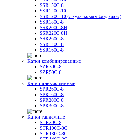
SSR150C-8
SSR120C-10
SSR120C-10 (с кулачковым бандажом)
SSR180C-8
SSR200C-8H
SSR220C-8H
SSR260C-8
SSR140C-8
SSR160C-8
Катки комбинированные
SZR30C-8
SZR50C-8
Катки пневмошинные
SPR260C-8
SPR160C-8
SPR200C-8
SPR300C-8
Катки тандемные
STR30C-8
STR100C-8С
STR130C-8С