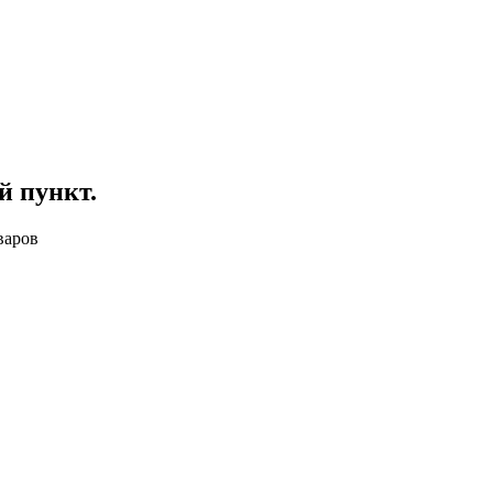
й пункт
.
варов