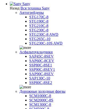
Sany
Назад
Вся техника Sany
Автогрейдеры
STG170C-8
STG190C-8
STG210C-8
STG230C-8
STG230C-8 AWD
STG265C-10
STG230C-10S AWD
Асфальтоукладчики
SAP45С-8SEV
SAP60C-8CEV
SSP80C-8SE1
SSP90C-8SEV1
SAP90C-8SEV
SAP130C-10
SSP80C-8SE2
Дорожные холодные фрезы
SCM1000C-8
SCM2000C-8S
SCM1300C-8
SCM500C-8