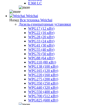
E360 LC
Weichai
Назад
Вся техника Weichai
Дизель-генераторные установки
WPG17 (12 кВт)
WPG22 (16 кВт)
WPG28 (20 кВт)
WPG33 (24 кВт)
WPG41 (30 кВт)
WPG55 (40 кВт)
WPG70 (50 кВт)
WPG88 (64 кВт)
WPG110 (80 кВт)
WPG138 (100 кВт)
WPG165 (120 кВт)
WPG220 (160 кВт)
WPG275 (200 кВт)
WPG350 (250 кВт)
WPG440 (320 кВт)
WPG550 (400 кВт)
WPG700 (512 кВт)
WPG825 (600 кВт)