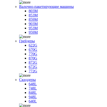
Валочно-пакетирующие машины
803M
853M
859M
903M
953M
959M
Грейдеры
622G
670G
770G
870G
872G
672G
772G
Скиддеры
648L
748L
848L
948L
640L