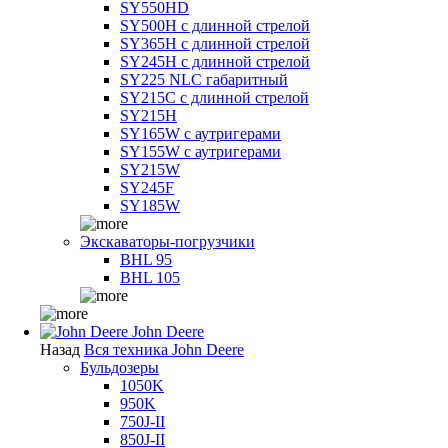
SY550HD
SY500H с длинной стрелой
SY365H с длинной стрелой
SY245H с длинной стрелой
SY225 NLC габаритный
SY215C с длинной стрелой
SY215H
SY165W с аутригерами
SY155W с аутригерами
SY215W
SY245F
SY185W
Экскаваторы-погрузчики
BHL 95
BHL 105
John Deere
Назад
Вся техника John Deere
Бульдозеры
1050K
950K
750J-II
850J-II