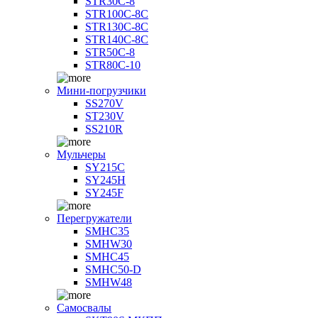
STR30C-8
STR100C-8С
STR130C-8С
STR140C-8С
STR50C-8
STR80C-10
Мини-погрузчики
SS270V
ST230V
SS210R
Мульчеры
SY215C
SY245H
SY245F
Перегружатели
SMHC35
SMHW30
SMHC45
SMHC50-D
SMHW48
Самосвалы