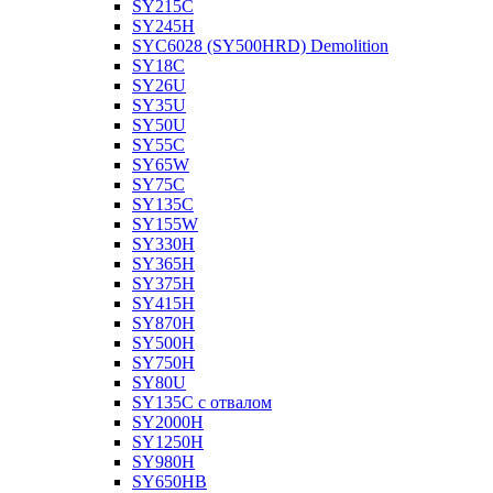
SY215C
SY245H
SYC6028 (SY500HRD) Demolition
SY18C
SY26U
SY35U
SY50U
SY55C
SY65W
SY75C
SY135C
SY155W
SY330H
SY365H
SY375H
SY415H
SY870H
SY500H
SY750H
SY80U
SY135C с отвалом
SY2000H
SY1250H
SY980H
SY650HB