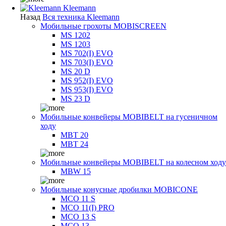
Kleemann
Назад
Вся техника Kleemann
Мобильные грохоты MOBISCREEN
MS 1202
MS 1203
MS 702(I) EVO
MS 703(I) EVO
MS 20 D
MS 952(I) EVO
MS 953(I) EVO
MS 23 D
Мобильные конвейеры MOBIBELT на гусеничном
ходу
MBT 20
MBT 24
Мобильные конвейеры MOBIBELT на колесном ходу
MBW 15
Мобильные конусные дробилки MOBICONE
MCO 11 S
MCO 11(I) PRO
MCO 13 S
MCO 13