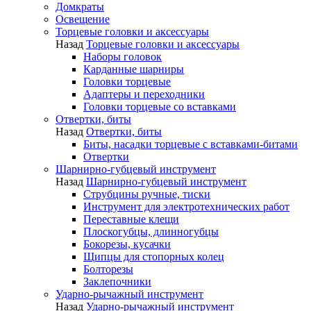
Домкраты
Освещение
Торцевые головки и аксессуары
Назад
Торцевые головки и аксессуары
Наборы головок
Карданные шарниры
Головки торцевые
Адаптеры и переходники
Головки торцевые со вставками
Отвертки, биты
Назад
Отвертки, биты
Биты, насадки торцевые с вставками-битами
Отвертки
Шарнирно-губцевый инструмент
Назад
Шарнирно-губцевый инструмент
Струбцины ручные, тиски
Инструмент для электротехнических работ
Переставные клещи
Плоскогубцы, длинногубцы
Бокорезы, кусачки
Щипцы для стопорных колец
Болторезы
Заклепочники
Ударно-рычажный инструмент
Назад
Ударно-рычажный инструмент