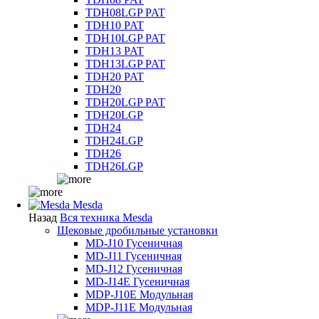
TDH08LGP PAT
TDH10 PAT
TDH10LGP PAT
TDH13 PAT
TDH13LGP PAT
TDH20 PAT
TDH20
TDH20LGP PAT
TDH20LGP
TDH24
TDH24LGP
TDH26
TDH26LGP
Mesda
Назад
Вся техника Mesda
Щековые дробильные установки
MD-J10 Гусеничная
MD-J11 Гусеничная
MD-J12 Гусеничная
MD-J14E Гусеничная
MDP-J10E Модульная
MDP-J11E Модульная