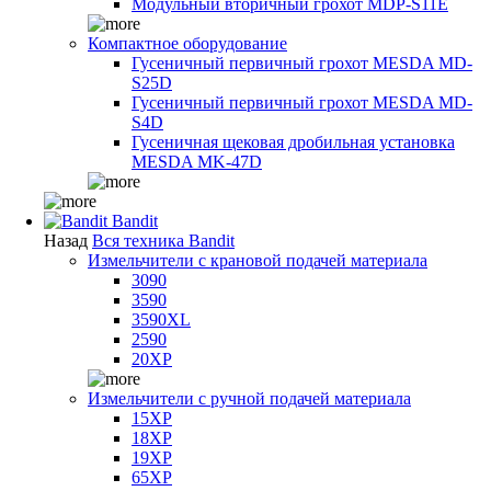
Модульный вторичный грохот MDP-S11E
Компактное оборудование
Гусеничный первичный грохот MESDA MD-
S25D
Гусеничный первичный грохот MESDA MD-
S4D
Гусеничная щековая дробильная установка
MESDA MK-47D
Bandit
Назад
Вся техника Bandit
Измельчители с крановой подачей материала
3090
3590
3590XL
2590
20XP
Измельчители с ручной подачей материала
15XP
18XP
19XP
65XP