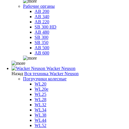
Рабочие органы
AB 200
AB 340
AB 220
SB 300 HD
AB 480
SB 300
SB 350
AB 500
AB 600
Wacker Neuson
Назад
Вся техника Wacker Neuson
Погрузчики колесные
WL20
WL20e
WL25
WL28
WL32
WL34
WL38
WL44
WL52