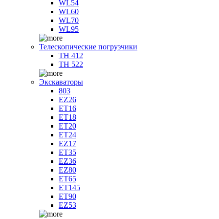
WL54
WL60
WL70
WL95
Телескопические погрузчики
TH 412
TH 522
Экскаваторы
803
EZ26
ET16
ET18
ET20
ET24
EZ17
ET35
EZ36
EZ80
ET65
ET145
ET90
EZ53