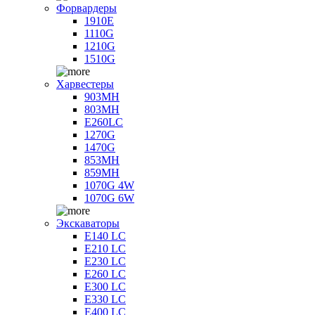
Форвардеры
1910E
1110G
1210G
1510G
Харвестеры
903MH
803MH
E260LC
1270G
1470G
853MH
859MH
1070G 4W
1070G 6W
Экскаваторы
E140 LC
E210 LC
E230 LC
E260 LC
E300 LC
E330 LC
E400 LC