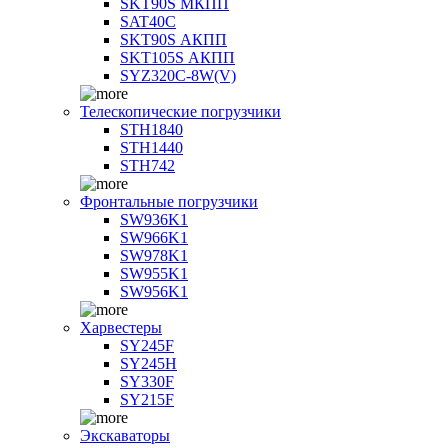
SKT90S МКПП
SAT40C
SKT90S АКПП
SKT105S АКПП
SYZ320C-8W(V)
Телескопические погрузчики
STH1840
STH1440
STH742
Фронтальные погрузчики
SW936K1
SW966K1
SW978K1
SW955K1
SW956K1
Харвестеры
SY245F
SY245H
SY330F
SY215F
Экскаваторы