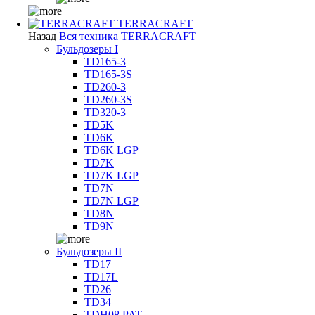
TERRACRAFT
Назад
Вся техника TERRACRAFT
Бульдозеры I
TD165-3
TD165-3S
TD260-3
TD260-3S
TD320-3
TD5K
TD6K
TD6K LGP
TD7K
TD7K LGP
TD7N
TD7N LGP
TD8N
TD9N
Бульдозеры II
TD17
TD17L
TD26
TD34
TDH08 PAT