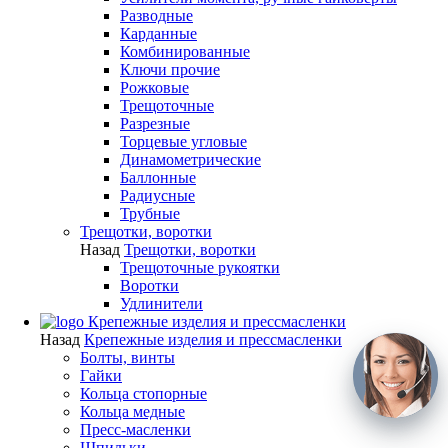
Разводные
Карданные
Комбинированные
Ключи прочие
Рожковые
Трещоточные
Разрезные
Торцевые угловые
Динамометрические
Баллонные
Радиусные
Трубные
Трещотки, воротки
Назад
Трещотки, воротки
Трещоточные рукоятки
Воротки
Удлинители
Крепежные изделия и прессмасленки
Назад
Крепежные изделия и прессмасленки
Болты, винты
Гайки
Кольца стопорные
Кольца медные
Пресс-масленки
Шпильки