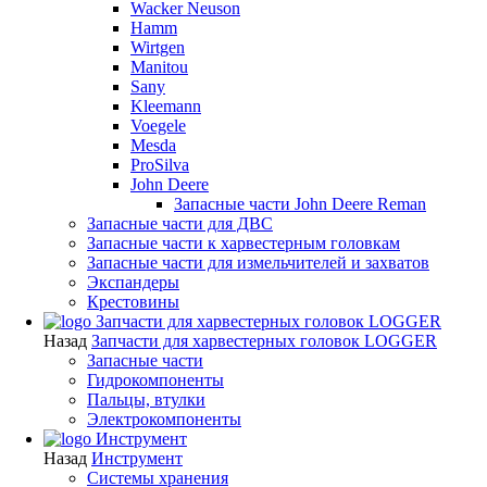
Wacker Neuson
Hamm
Wirtgen
Manitou
Sany
Kleemann
Voegele
Mesda
ProSilva
John Deere
Запасные части John Deere Reman
Запасные части для ДВС
Запасные части к харвестерным головкам
Запасные части для измельчителей и захватов
Экспандеры
Крестовины
Запчасти для харвестерных головок LOGGER
Назад
Запчасти для харвестерных головок LOGGER
Запасные части
Гидрокомпоненты
Пальцы, втулки
Электрокомпоненты
Инструмент
Назад
Инструмент
Системы хранения