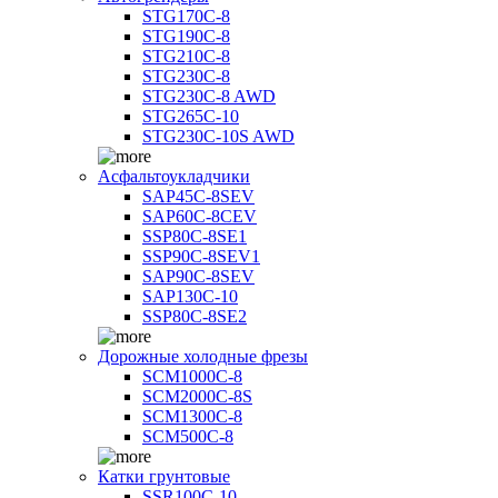
STG170C-8
STG190C-8
STG210C-8
STG230C-8
STG230C-8 AWD
STG265C-10
STG230C-10S AWD
Асфальтоукладчики
SAP45С-8SEV
SAP60C-8CEV
SSP80C-8SE1
SSP90C-8SEV1
SAP90C-8SEV
SAP130C-10
SSP80C-8SE2
Дорожные холодные фрезы
SCM1000C-8
SCM2000C-8S
SCM1300C-8
SCM500C-8
Катки грунтовые
SSR100C-10