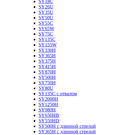
SY18C
SY26U
SY35U
SY50U
SY55C
SY65W
SY75C
SY135C
SY155W
SY330H
SY365H
SY375H
SY415H
SY870H
SY500H
SY750H
SY80U
SY135C с отвалом
SY2000H
SY1250H
SY980H
SY650HB
SY550HD
SY500H с длинной стрелой
SY365H с длинной стрелой