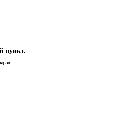
й пункт
.
варов