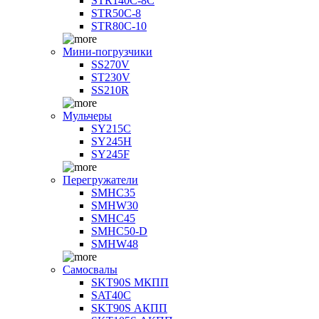
STR140C-8С
STR50C-8
STR80C-10
Мини-погрузчики
SS270V
ST230V
SS210R
Мульчеры
SY215C
SY245H
SY245F
Перегружатели
SMHC35
SMHW30
SMHC45
SMHC50-D
SMHW48
Самосвалы
SKT90S МКПП
SAT40C
SKT90S АКПП