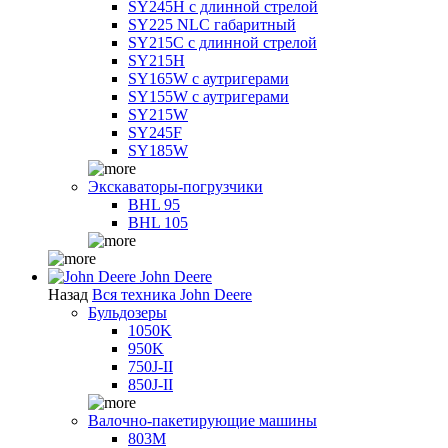
SY245H с длинной стрелой
SY225 NLC габаритный
SY215C с длинной стрелой
SY215H
SY165W с аутригерами
SY155W с аутригерами
SY215W
SY245F
SY185W
Экскаваторы-погрузчики
BHL 95
BHL 105
John Deere
Назад
Вся техника John Deere
Бульдозеры
1050K
950K
750J-II
850J-II
Валочно-пакетирующие машины
803M