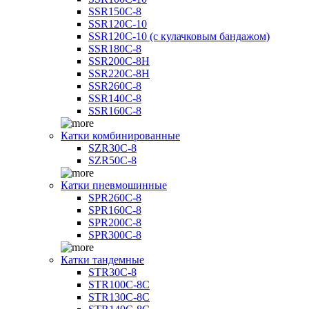
SSR150C-8
SSR120C-10
SSR120C-10 (с кулачковым бандажом)
SSR180C-8
SSR200C-8H
SSR220C-8H
SSR260C-8
SSR140C-8
SSR160C-8
Катки комбинированные
SZR30C-8
SZR50C-8
Катки пневмошинные
SPR260C-8
SPR160C-8
SPR200C-8
SPR300C-8
Катки тандемные
STR30C-8
STR100C-8С
STR130C-8С