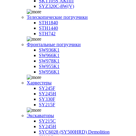
SKT105S АКПП
SYZ320C-8W(V)
Телескопические погрузчики
STH1840
STH1440
STH742
Фронтальные погрузчики
SW936K1
SW966K1
SW978K1
SW955K1
SW956K1
Харвестеры
SY245F
SY245H
SY330F
SY215F
Экскаваторы
SY215C
SY245H
SYC6028 (SY500HRD) Demolition