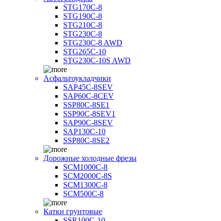
STG170C-8
STG190C-8
STG210C-8
STG230C-8
STG230C-8 AWD
STG265C-10
STG230C-10S AWD
Асфальтоукладчики
SAP45С-8SEV
SAP60C-8CEV
SSP80C-8SE1
SSP90C-8SEV1
SAP90C-8SEV
SAP130C-10
SSP80C-8SE2
Дорожные холодные фрезы
SCM1000C-8
SCM2000C-8S
SCM1300C-8
SCM500C-8
Катки грунтовые
SSR100C-10