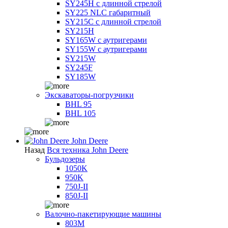
SY245H с длинной стрелой
SY225 NLC габаритный
SY215C с длинной стрелой
SY215H
SY165W с аутригерами
SY155W с аутригерами
SY215W
SY245F
SY185W
Экскаваторы-погрузчики
BHL 95
BHL 105
John Deere
Назад
Вся техника John Deere
Бульдозеры
1050K
950K
750J-II
850J-II
Валочно-пакетирующие машины
803M