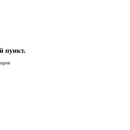
й пункт
.
варов