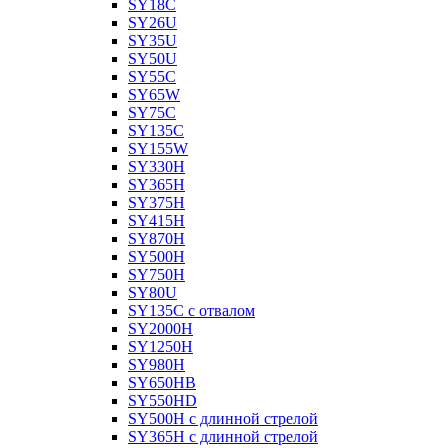
SY18C
SY26U
SY35U
SY50U
SY55C
SY65W
SY75C
SY135C
SY155W
SY330H
SY365H
SY375H
SY415H
SY870H
SY500H
SY750H
SY80U
SY135C с отвалом
SY2000H
SY1250H
SY980H
SY650HB
SY550HD
SY500H с длинной стрелой
SY365H с длинной стрелой