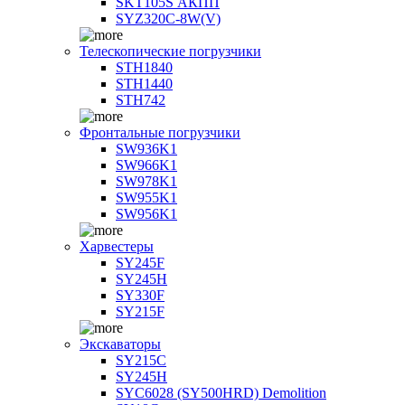
SKT105S АКПП
SYZ320C-8W(V)
Телескопические погрузчики
STH1840
STH1440
STH742
Фронтальные погрузчики
SW936K1
SW966K1
SW978K1
SW955K1
SW956K1
Харвестеры
SY245F
SY245H
SY330F
SY215F
Экскаваторы
SY215C
SY245H
SYC6028 (SY500HRD) Demolition