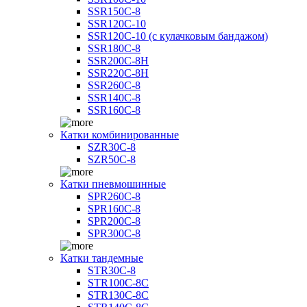
SSR150C-8
SSR120C-10
SSR120C-10 (с кулачковым бандажом)
SSR180C-8
SSR200C-8H
SSR220C-8H
SSR260C-8
SSR140C-8
SSR160C-8
Катки комбинированные
SZR30C-8
SZR50C-8
Катки пневмошинные
SPR260C-8
SPR160C-8
SPR200C-8
SPR300C-8
Катки тандемные
STR30C-8
STR100C-8С
STR130C-8С