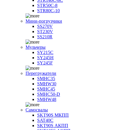
STR140C-8С
STR50C-8
STR80C-10
Мини-погрузчики
SS270V
ST230V
SS210R
Мульчеры
SY215C
SY245H
SY245F
Перегружатели
SMHC35
SMHW30
SMHC45
SMHC50-D
SMHW48
Самосвалы
SKT90S МКПП
SAT40C
SKT90S АКПП