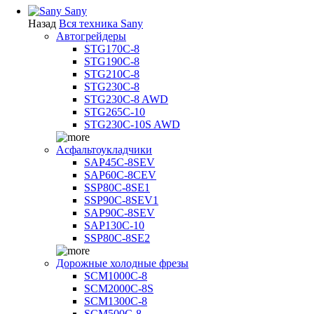
Sany
Назад
Вся техника Sany
Автогрейдеры
STG170C-8
STG190C-8
STG210C-8
STG230C-8
STG230C-8 AWD
STG265C-10
STG230C-10S AWD
Асфальтоукладчики
SAP45С-8SEV
SAP60C-8CEV
SSP80C-8SE1
SSP90C-8SEV1
SAP90C-8SEV
SAP130C-10
SSP80C-8SE2
Дорожные холодные фрезы
SCM1000C-8
SCM2000C-8S
SCM1300C-8
SCM500C-8