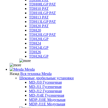
TDH08LGP PAT
TDH10 PAT
TDH10LGP PAT
TDH13 PAT
TDH13LGP PAT
TDH20 PAT
TDH20
TDH20LGP PAT
TDH20LGP
TDH24
TDH24LGP
TDH26
TDH26LGP
Mesda
Назад
Вся техника Mesda
Щековые дробильные установки
MD-J10 Гусеничная
MD-J11 Гусеничная
MD-J12 Гусеничная
MD-J14E Гусеничная
MDP-J10E Модульная
MDP-J11E Модульная