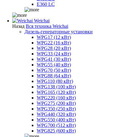
E360 LC
Weichai
Назад
Вся техника Weichai
Дизель-генераторные установки
WPG17 (12 кВт)
WPG22 (16 кВт)
WPG28 (20 кВт)
WPG33 (24 кВт)
WPG41 (30 кВт)
WPG55 (40 кВт)
WPG70 (50 кВт)
WPG88 (64 кВт)
WPG110 (80 кВт)
WPG138 (100 кВт)
WPG165 (120 кВт)
WPG220 (160 кВт)
WPG275 (200 кВт)
WPG350 (250 кВт)
WPG440 (320 кВт)
WPG550 (400 кВт)
WPG700 (512 кВт)
WPG825 (600 кВт)