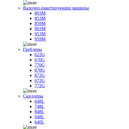
Валочно-пакетирующие машины
803M
853M
859M
903M
953M
959M
Грейдеры
622G
670G
770G
870G
872G
672G
772G
Скиддеры
648L
748L
848L
948L
640L