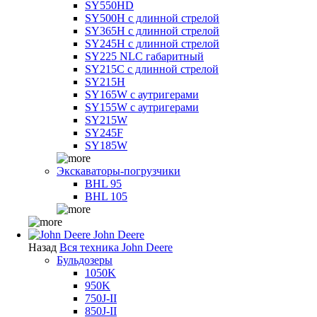
SY550HD
SY500H с длинной стрелой
SY365H с длинной стрелой
SY245H с длинной стрелой
SY225 NLC габаритный
SY215C с длинной стрелой
SY215H
SY165W с аутригерами
SY155W с аутригерами
SY215W
SY245F
SY185W
Экскаваторы-погрузчики
BHL 95
BHL 105
John Deere
Назад
Вся техника John Deere
Бульдозеры
1050K
950K
750J-II
850J-II