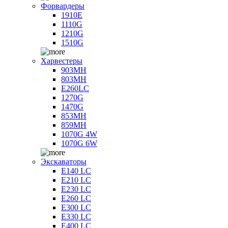
Форвардеры
1910E
1110G
1210G
1510G
Харвестеры
903MH
803MH
E260LC
1270G
1470G
853MH
859MH
1070G 4W
1070G 6W
Экскаваторы
E140 LC
E210 LC
E230 LC
E260 LC
E300 LC
E330 LC
E400 LC