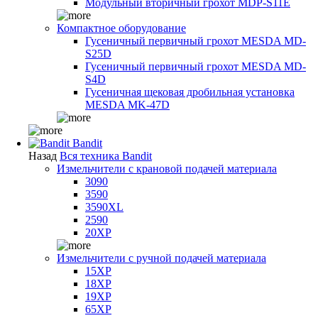
Модульный вторичный грохот MDP-S11E
Компактное оборудование
Гусеничный первичный грохот MESDA MD-
S25D
Гусеничный первичный грохот MESDA MD-
S4D
Гусеничная щековая дробильная установка
MESDA MK-47D
Bandit
Назад
Вся техника Bandit
Измельчители с крановой подачей материала
3090
3590
3590XL
2590
20XP
Измельчители с ручной подачей материала
15XP
18XP
19XP
65XP