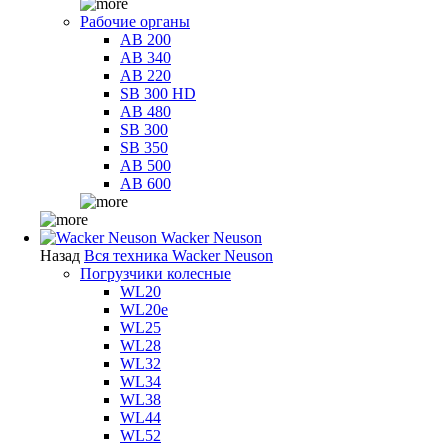
Рабочие органы
AB 200
AB 340
AB 220
SB 300 HD
AB 480
SB 300
SB 350
AB 500
AB 600
Wacker Neuson
Назад
Вся техника Wacker Neuson
Погрузчики колесные
WL20
WL20e
WL25
WL28
WL32
WL34
WL38
WL44
WL52