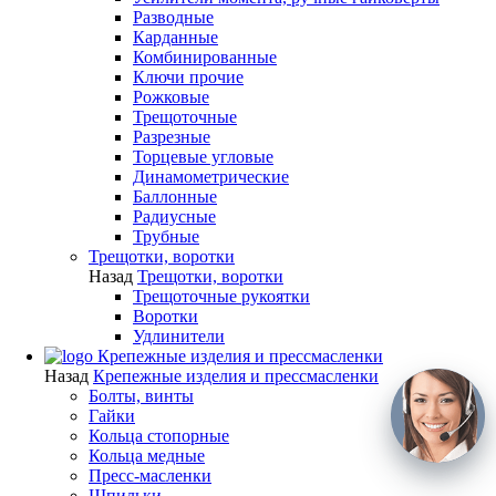
Разводные
Карданные
Комбинированные
Ключи прочие
Рожковые
Трещоточные
Разрезные
Торцевые угловые
Динамометрические
Баллонные
Радиусные
Трубные
Трещотки, воротки
Назад
Трещотки, воротки
Трещоточные рукоятки
Воротки
Удлинители
Крепежные изделия и прессмасленки
Назад
Крепежные изделия и прессмасленки
Болты, винты
Гайки
Кольца стопорные
Кольца медные
Пресс-масленки
Шпильки