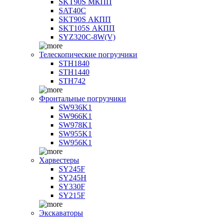
SKT90S МКПП
SAT40C
SKT90S АКПП
SKT105S АКПП
SYZ320C-8W(V)
Телескопические погрузчики
STH1840
STH1440
STH742
Фронтальные погрузчики
SW936K1
SW966K1
SW978K1
SW955K1
SW956K1
Харвестеры
SY245F
SY245H
SY330F
SY215F
Экскаваторы