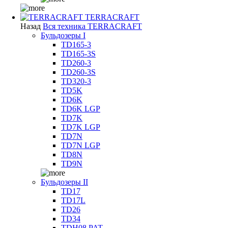
TERRACRAFT
Назад
Вся техника TERRACRAFT
Бульдозеры I
TD165-3
TD165-3S
TD260-3
TD260-3S
TD320-3
TD5K
TD6K
TD6K LGP
TD7K
TD7K LGP
TD7N
TD7N LGP
TD8N
TD9N
Бульдозеры II
TD17
TD17L
TD26
TD34
TDH08 PAT