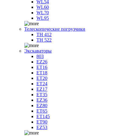
WL54
WL60
WL70
WL95
Телескопические погрузчики
TH 412
TH 522
Экскаваторы
803
EZ26
ET16
ET18
ET20
ET24
EZ17
ET35
EZ36
EZ80
ET65
ET145
ET90
EZ53