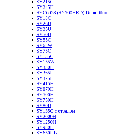
SY215C
SY245H
SYC6028 (SY500HRD) Demolition
SY18C
SY26U
SY35U
SY50U
SY55C
SY65W
SY75C
SY135C
SY155W
SY330H
SY365H
SY375H
SY415H
SY870H
SY500H
SY750H
SY80U
SY135C с отвалом
SY2000H
SY1250H
SY980H
SY650HB