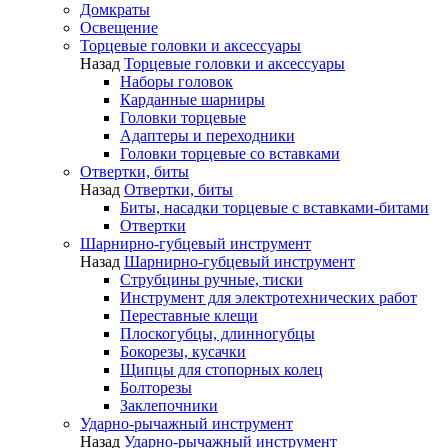
Домкраты
Освещение
Торцевые головки и аксессуары
Назад
Торцевые головки и аксессуары
Наборы головок
Карданные шарниры
Головки торцевые
Адаптеры и переходники
Головки торцевые со вставками
Отвертки, биты
Назад
Отвертки, биты
Биты, насадки торцевые с вставками-битами
Отвертки
Шарнирно-губцевый инструмент
Назад
Шарнирно-губцевый инструмент
Струбцины ручные, тиски
Инструмент для электротехнических работ
Переставные клещи
Плоскогубцы, длинногубцы
Бокорезы, кусачки
Щипцы для стопорных колец
Болторезы
Заклепочники
Ударно-рычажный инструмент
Назад
Ударно-рычажный инструмент