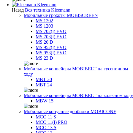
Kleemann
Назад
Вся техника Kleemann
Мобильные грохоты MOBISCREEN
MS 1202
MS 1203
MS 702(I) EVO
MS 703(I) EVO
MS 20 D
MS 952(I) EVO
MS 953(I) EVO
MS 23 D
Мобильные конвейеры MOBIBELT на гусеничном
ходу
MBT 20
MBT 24
Мобильные конвейеры MOBIBELT на колесном ходу
MBW 15
Мобильные конусные дробилки MOBICONE
MCO 11 S
MCO 11(I) PRO
MCO 13 S
MCO 13