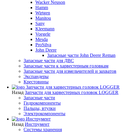
Wacker Neuson
Hamm
Wirtgen
Manitou
Sany
Kleemann
Voegele
Mesda
ProSilva
John Deere
Запасные части John Deere Reman
Запасные части для ДВС
Запасные части к харвестерным головкам
Запасные части для измельчителей и захватов
Экспандеры
Крестовины
Запчасти для харвестерных головок LOGGER
Назад
Запчасти для харвестерных головок LOGGER
Запасные части
Гидрокомпоненты
Пальцы, втулки
Электрокомпоненты
Инструмент
Назад
Инструмент
Системы хранения