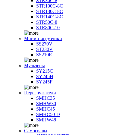
STR30C-8
STR100C-8С
STR130C-8С
STR140C-8С
STR50C-8
STR80C-10
Мини-погрузчики
SS270V
ST230V
SS210R
Мульчеры
SY215C
SY245H
SY245F
Перегружатели
SMHC35
SMHW30
SMHC45
SMHC50-D
SMHW48
Самосвалы