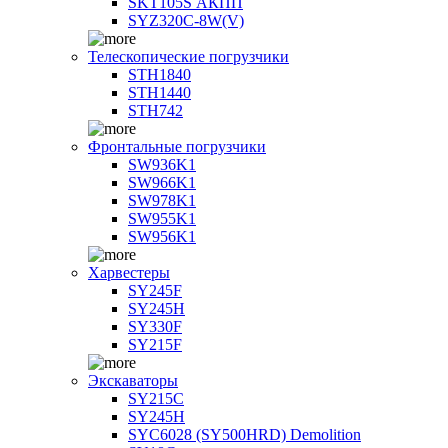
SKT105S АКПП
SYZ320C-8W(V)
Телескопические погрузчики
STH1840
STH1440
STH742
Фронтальные погрузчики
SW936K1
SW966K1
SW978K1
SW955K1
SW956K1
Харвестеры
SY245F
SY245H
SY330F
SY215F
Экскаваторы
SY215C
SY245H
SYC6028 (SY500HRD) Demolition