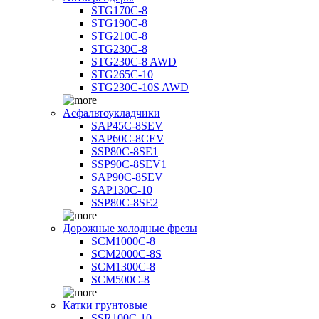
STG170C-8
STG190C-8
STG210C-8
STG230C-8
STG230C-8 AWD
STG265C-10
STG230C-10S AWD
Асфальтоукладчики
SAP45С-8SEV
SAP60C-8CEV
SSP80C-8SE1
SSP90C-8SEV1
SAP90C-8SEV
SAP130C-10
SSP80C-8SE2
Дорожные холодные фрезы
SCM1000C-8
SCM2000C-8S
SCM1300C-8
SCM500C-8
Катки грунтовые
SSR100C-10