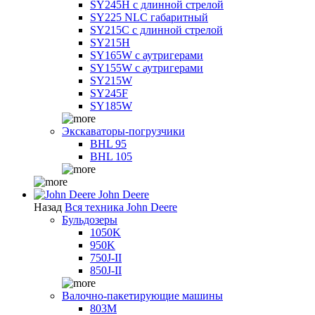
SY245H с длинной стрелой
SY225 NLC габаритный
SY215C с длинной стрелой
SY215H
SY165W с аутригерами
SY155W с аутригерами
SY215W
SY245F
SY185W
Экскаваторы-погрузчики
BHL 95
BHL 105
John Deere
Назад
Вся техника John Deere
Бульдозеры
1050K
950K
750J-II
850J-II
Валочно-пакетирующие машины
803M