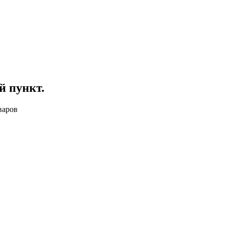
й пункт
.
варов