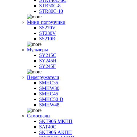
STR140C-8С
STR50C-8
STR80C-10
Мини-погрузчики
SS270V
ST230V
SS210R
Мульчеры
SY215C
SY245H
SY245F
Перегружатели
SMHC35
SMHW30
SMHC45
SMHC50-D
SMHW48
Самосвалы
SKT90S МКПП
SAT40C
SKT90S АКПП