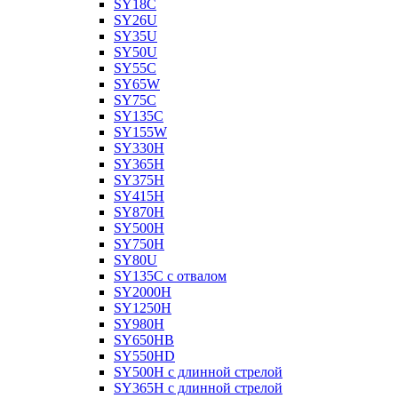
SY18C
SY26U
SY35U
SY50U
SY55C
SY65W
SY75C
SY135C
SY155W
SY330H
SY365H
SY375H
SY415H
SY870H
SY500H
SY750H
SY80U
SY135C с отвалом
SY2000H
SY1250H
SY980H
SY650HB
SY550HD
SY500H с длинной стрелой
SY365H с длинной стрелой