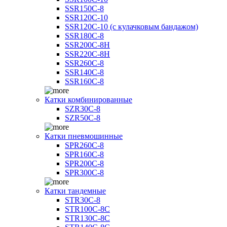
SSR150C-8
SSR120C-10
SSR120C-10 (с кулачковым бандажом)
SSR180C-8
SSR200C-8H
SSR220C-8H
SSR260C-8
SSR140C-8
SSR160C-8
Катки комбинированные
SZR30C-8
SZR50C-8
Катки пневмошинные
SPR260C-8
SPR160C-8
SPR200C-8
SPR300C-8
Катки тандемные
STR30C-8
STR100C-8С
STR130C-8С