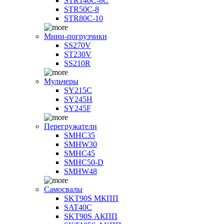
STR140C-8С
STR50C-8
STR80C-10
Мини-погрузчики
SS270V
ST230V
SS210R
Мульчеры
SY215C
SY245H
SY245F
Перегружатели
SMHC35
SMHW30
SMHC45
SMHC50-D
SMHW48
Самосвалы
SKT90S МКПП
SAT40C
SKT90S АКПП