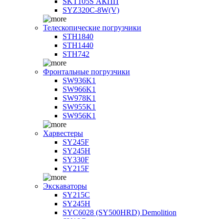
SKT105S АКПП
SYZ320C-8W(V)
Телескопические погрузчики
STH1840
STH1440
STH742
Фронтальные погрузчики
SW936K1
SW966K1
SW978K1
SW955K1
SW956K1
Харвестеры
SY245F
SY245H
SY330F
SY215F
Экскаваторы
SY215C
SY245H
SYC6028 (SY500HRD) Demolition