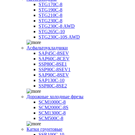
STG170C-8
STG190C-8
STG210C-8
STG230C-8
STG230C-8 AWD
STG265C-10
STG230C-10S AWD
Асфальтоукладчики
SAP45С-8SEV
SAP60C-8CEV
SSP80C-8SE1
SSP90C-8SEV1
SAP90C-8SEV
SAP130C-10
SSP80C-8SE2
Дорожные холодные фрезы
SCM1000C-8
SCM2000C-8S
SCM1300C-8
SCM500C-8
Катки грунтовые
SSR100C-10