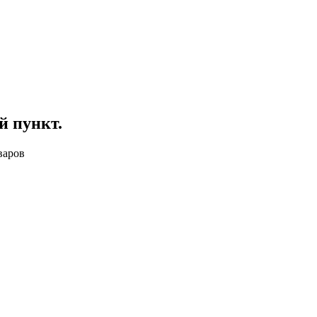
й пункт
.
варов