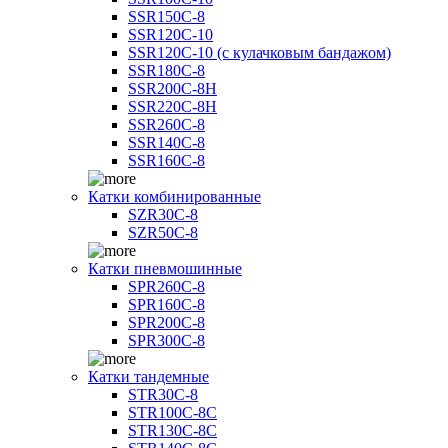
SSR150C-8
SSR120C-10
SSR120C-10 (с кулачковым бандажом)
SSR180C-8
SSR200C-8H
SSR220C-8H
SSR260C-8
SSR140C-8
SSR160C-8
Катки комбинированные
SZR30C-8
SZR50C-8
Катки пневмошинные
SPR260C-8
SPR160C-8
SPR200C-8
SPR300C-8
Катки тандемные
STR30C-8
STR100C-8С
STR130C-8С