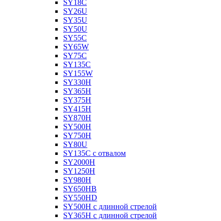
SY18C
SY26U
SY35U
SY50U
SY55C
SY65W
SY75C
SY135C
SY155W
SY330H
SY365H
SY375H
SY415H
SY870H
SY500H
SY750H
SY80U
SY135C с отвалом
SY2000H
SY1250H
SY980H
SY650HB
SY550HD
SY500H с длинной стрелой
SY365H с длинной стрелой