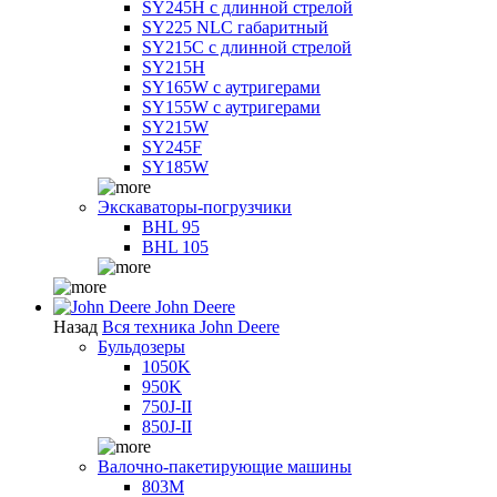
SY245H с длинной стрелой
SY225 NLC габаритный
SY215C с длинной стрелой
SY215H
SY165W с аутригерами
SY155W с аутригерами
SY215W
SY245F
SY185W
Экскаваторы-погрузчики
BHL 95
BHL 105
John Deere
Назад
Вся техника John Deere
Бульдозеры
1050K
950K
750J-II
850J-II
Валочно-пакетирующие машины
803M