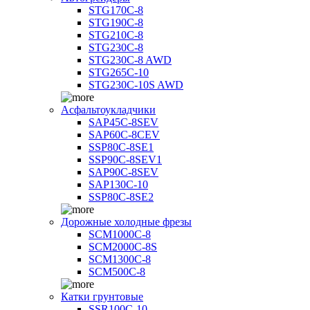
STG170C-8
STG190C-8
STG210C-8
STG230C-8
STG230C-8 AWD
STG265C-10
STG230C-10S AWD
Асфальтоукладчики
SAP45С-8SEV
SAP60C-8CEV
SSP80C-8SE1
SSP90C-8SEV1
SAP90C-8SEV
SAP130C-10
SSP80C-8SE2
Дорожные холодные фрезы
SCM1000C-8
SCM2000C-8S
SCM1300C-8
SCM500C-8
Катки грунтовые
SSR100C-10