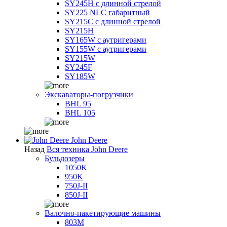
SY245H с длинной стрелой
SY225 NLC габаритный
SY215C с длинной стрелой
SY215H
SY165W с аутригерами
SY155W с аутригерами
SY215W
SY245F
SY185W
Экскаваторы-погрузчики
BHL 95
BHL 105
John Deere
Назад
Вся техника John Deere
Бульдозеры
1050K
950K
750J-II
850J-II
Валочно-пакетирующие машины
803M