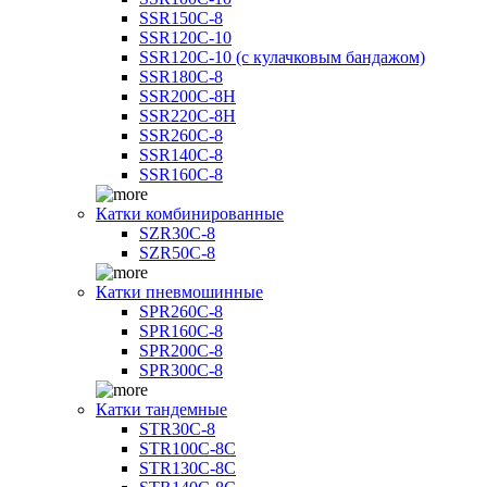
SSR150C-8
SSR120C-10
SSR120C-10 (с кулачковым бандажом)
SSR180C-8
SSR200C-8H
SSR220C-8H
SSR260C-8
SSR140C-8
SSR160C-8
Катки комбинированные
SZR30C-8
SZR50C-8
Катки пневмошинные
SPR260C-8
SPR160C-8
SPR200C-8
SPR300C-8
Катки тандемные
STR30C-8
STR100C-8С
STR130C-8С