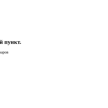
й пункт
.
варов