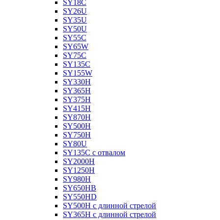
SY18C
SY26U
SY35U
SY50U
SY55C
SY65W
SY75C
SY135C
SY155W
SY330H
SY365H
SY375H
SY415H
SY870H
SY500H
SY750H
SY80U
SY135C с отвалом
SY2000H
SY1250H
SY980H
SY650HB
SY550HD
SY500H с длинной стрелой
SY365H с длинной стрелой