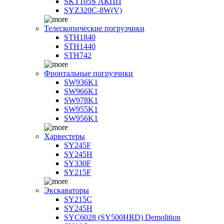
SKT105S АКПП
SYZ320C-8W(V)
Телескопические погрузчики
STH1840
STH1440
STH742
Фронтальные погрузчики
SW936K1
SW966K1
SW978K1
SW955K1
SW956K1
Харвестеры
SY245F
SY245H
SY330F
SY215F
Экскаваторы
SY215C
SY245H
SYC6028 (SY500HRD) Demolition