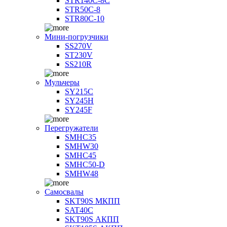
STR140C-8С
STR50C-8
STR80C-10
Мини-погрузчики
SS270V
ST230V
SS210R
Мульчеры
SY215C
SY245H
SY245F
Перегружатели
SMHC35
SMHW30
SMHC45
SMHC50-D
SMHW48
Самосвалы
SKT90S МКПП
SAT40C
SKT90S АКПП