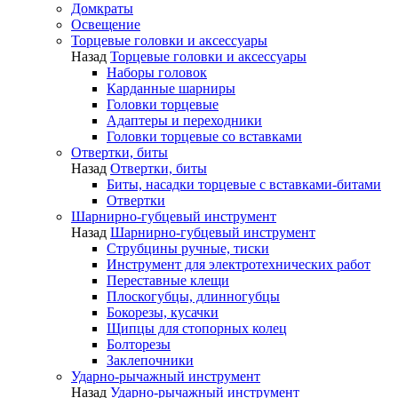
Домкраты
Освещение
Торцевые головки и аксессуары
Назад
Торцевые головки и аксессуары
Наборы головок
Карданные шарниры
Головки торцевые
Адаптеры и переходники
Головки торцевые со вставками
Отвертки, биты
Назад
Отвертки, биты
Биты, насадки торцевые с вставками-битами
Отвертки
Шарнирно-губцевый инструмент
Назад
Шарнирно-губцевый инструмент
Струбцины ручные, тиски
Инструмент для электротехнических работ
Переставные клещи
Плоскогубцы, длинногубцы
Бокорезы, кусачки
Щипцы для стопорных колец
Болторезы
Заклепочники
Ударно-рычажный инструмент
Назад
Ударно-рычажный инструмент