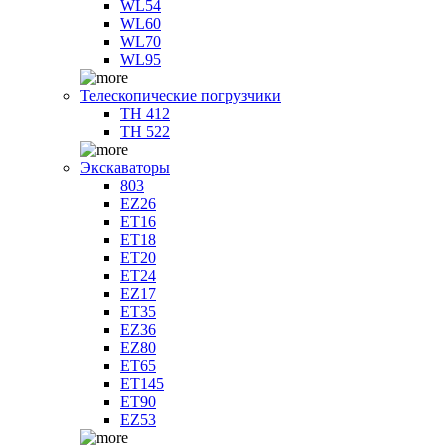
WL54
WL60
WL70
WL95
Телескопические погрузчики
TH 412
TH 522
Экскаваторы
803
EZ26
ET16
ET18
ET20
ET24
EZ17
ET35
EZ36
EZ80
ET65
ET145
ET90
EZ53