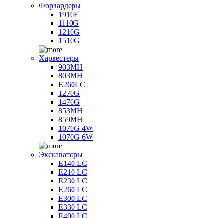
Форвардеры
1910E
1110G
1210G
1510G
Харвестеры
903MH
803MH
E260LC
1270G
1470G
853MH
859MH
1070G 4W
1070G 6W
Экскаваторы
E140 LC
E210 LC
E230 LC
E260 LC
E300 LC
E330 LC
E400 LC