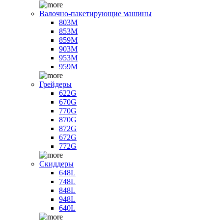
Валочно-пакетирующие машины
803M
853M
859M
903M
953M
959M
Грейдеры
622G
670G
770G
870G
872G
672G
772G
Скиддеры
648L
748L
848L
948L
640L