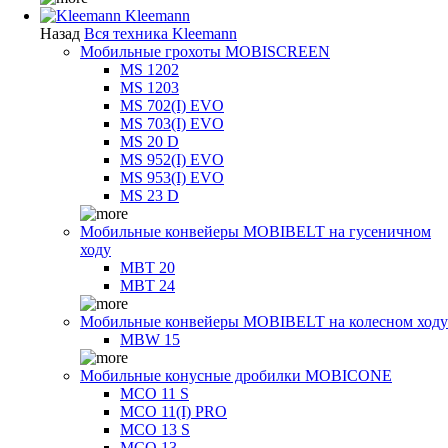
Kleemann
Назад
Вся техника Kleemann
Мобильные грохоты MOBISCREEN
MS 1202
MS 1203
MS 702(I) EVO
MS 703(I) EVO
MS 20 D
MS 952(I) EVO
MS 953(I) EVO
MS 23 D
Мобильные конвейеры MOBIBELT на гусеничном
ходу
MBT 20
MBT 24
Мобильные конвейеры MOBIBELT на колесном ходу
MBW 15
Мобильные конусные дробилки MOBICONE
MCO 11 S
MCO 11(I) PRO
MCO 13 S
MCO 13