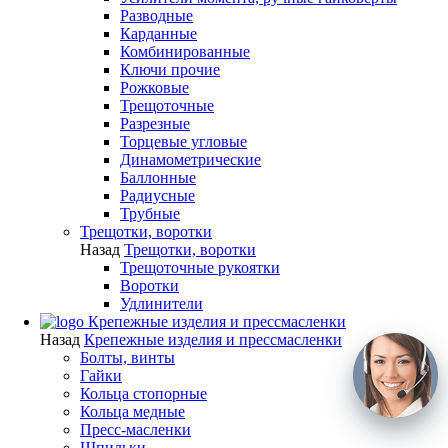
Разводные
Карданные
Комбинированные
Ключи прочие
Рожковые
Трещоточные
Разрезные
Торцевые угловые
Динамометрические
Баллонные
Радиусные
Трубные
Трещотки, воротки
Назад
Трещотки, воротки
Трещоточные рукоятки
Воротки
Удлинители
Крепежные изделия и прессмасленки
Назад
Крепежные изделия и прессмасленки
Болты, винты
Гайки
Кольца стопорные
Кольца медные
Пресс-масленки
Шпильки