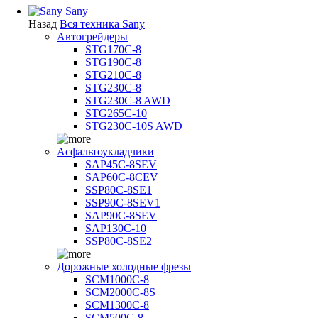
Sany
Назад
Вся техника Sany
Автогрейдеры
STG170C-8
STG190C-8
STG210C-8
STG230C-8
STG230C-8 AWD
STG265C-10
STG230C-10S AWD
Асфальтоукладчики
SAP45С-8SEV
SAP60C-8CEV
SSP80C-8SE1
SSP90C-8SEV1
SAP90C-8SEV
SAP130C-10
SSP80C-8SE2
Дорожные холодные фрезы
SCM1000C-8
SCM2000C-8S
SCM1300C-8
SCM500C-8