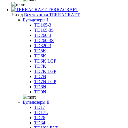
TERRACRAFT
Назад
Вся техника TERRACRAFT
Бульдозеры I
TD165-3
TD165-3S
TD260-3
TD260-3S
TD320-3
TD5K
TD6K
TD6K LGP
TD7K
TD7K LGP
TD7N
TD7N LGP
TD8N
TD9N
Бульдозеры II
TD17
TD17L
TD26
TD34
TDH08 PAT