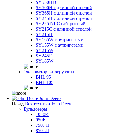
SY550HD
SY500H с длинной стрелой
SY365H с длинной стрелой
SY245H с длинной стрелой
SY225 NLC габаритный
SY215C с длинной стрелой
SY215H
SY165W с аутригерами
SY155W с аутригерами
SY215W
SY245F
SY185W
Экскаваторы-погрузчики
BHL 95
BHL 105
John Deere
Назад
Вся техника John Deere
Бульдозеры
1050K
950K
750J-II
850J-II