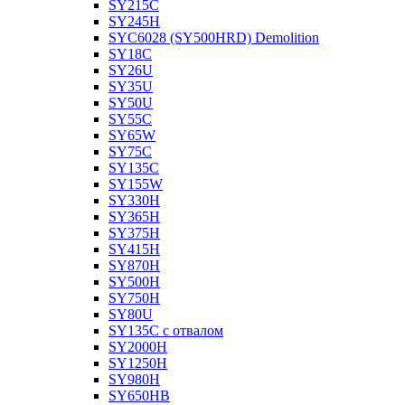
SY215C
SY245H
SYC6028 (SY500HRD) Demolition
SY18C
SY26U
SY35U
SY50U
SY55C
SY65W
SY75C
SY135C
SY155W
SY330H
SY365H
SY375H
SY415H
SY870H
SY500H
SY750H
SY80U
SY135C с отвалом
SY2000H
SY1250H
SY980H
SY650HB