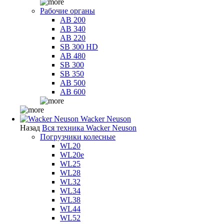
Рабочие органы
AB 200
AB 340
AB 220
SB 300 HD
AB 480
SB 300
SB 350
AB 500
AB 600
Wacker Neuson
Назад
Вся техника Wacker Neuson
Погрузчики колесные
WL20
WL20e
WL25
WL28
WL32
WL34
WL38
WL44
WL52