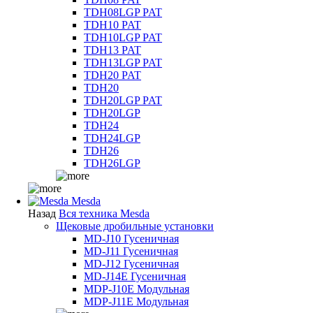
TDH08LGP PAT
TDH10 PAT
TDH10LGP PAT
TDH13 PAT
TDH13LGP PAT
TDH20 PAT
TDH20
TDH20LGP PAT
TDH20LGP
TDH24
TDH24LGP
TDH26
TDH26LGP
Mesda
Назад
Вся техника Mesda
Щековые дробильные установки
MD-J10 Гусеничная
MD-J11 Гусеничная
MD-J12 Гусеничная
MD-J14E Гусеничная
MDP-J10E Модульная
MDP-J11E Модульная