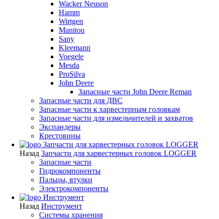
Wacker Neuson
Hamm
Wirtgen
Manitou
Sany
Kleemann
Voegele
Mesda
ProSilva
John Deere
Запасные части John Deere Reman
Запасные части для ДВС
Запасные части к харвестерным головкам
Запасные части для измельчителей и захватов
Экспандеры
Крестовины
Запчасти для харвестерных головок LOGGER
Назад
Запчасти для харвестерных головок LOGGER
Запасные части
Гидрокомпоненты
Пальцы, втулки
Электрокомпоненты
Инструмент
Назад
Инструмент
Системы хранения