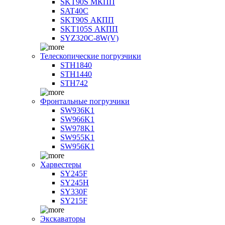
SKT90S МКПП
SAT40C
SKT90S АКПП
SKT105S АКПП
SYZ320C-8W(V)
Телескопические погрузчики
STH1840
STH1440
STH742
Фронтальные погрузчики
SW936K1
SW966K1
SW978K1
SW955K1
SW956K1
Харвестеры
SY245F
SY245H
SY330F
SY215F
Экскаваторы