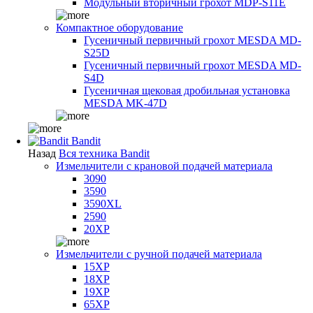
Модульный вторичный грохот MDP-S11E
Компактное оборудование
Гусеничный первичный грохот MESDA MD-
S25D
Гусеничный первичный грохот MESDA MD-
S4D
Гусеничная щековая дробильная установка
MESDA MK-47D
Bandit
Назад
Вся техника Bandit
Измельчители с крановой подачей материала
3090
3590
3590XL
2590
20XP
Измельчители с ручной подачей материала
15XP
18XP
19XP
65XP