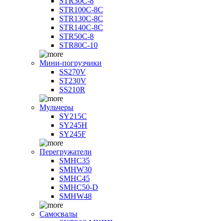
STR30C-8
STR100C-8С
STR130C-8С
STR140C-8С
STR50C-8
STR80C-10
Мини-погрузчики
SS270V
ST230V
SS210R
Мульчеры
SY215C
SY245H
SY245F
Перегружатели
SMHC35
SMHW30
SMHC45
SMHC50-D
SMHW48
Самосвалы