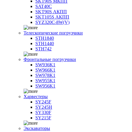
SKT90S МКПП
SAT40C
SKT90S АКПП
SKT105S АКПП
SYZ320C-8W(V)
Телескопические погрузчики
STH1840
STH1440
STH742
Фронтальные погрузчики
SW936K1
SW966K1
SW978K1
SW955K1
SW956K1
Харвестеры
SY245F
SY245H
SY330F
SY215F
Экскаваторы