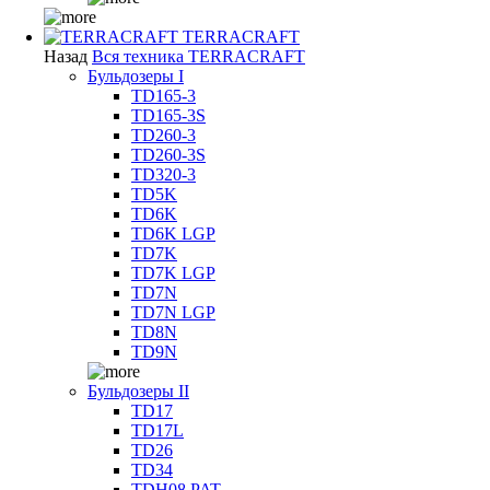
TERRACRAFT
Назад
Вся техника TERRACRAFT
Бульдозеры I
TD165-3
TD165-3S
TD260-3
TD260-3S
TD320-3
TD5K
TD6K
TD6K LGP
TD7K
TD7K LGP
TD7N
TD7N LGP
TD8N
TD9N
Бульдозеры II
TD17
TD17L
TD26
TD34
TDH08 PAT