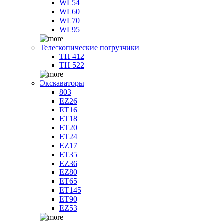
WL54
WL60
WL70
WL95
Телескопические погрузчики
TH 412
TH 522
Экскаваторы
803
EZ26
ET16
ET18
ET20
ET24
EZ17
ET35
EZ36
EZ80
ET65
ET145
ET90
EZ53