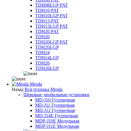
TDH08LGP PAT
TDH10 PAT
TDH10LGP PAT
TDH13 PAT
TDH13LGP PAT
TDH20 PAT
TDH20
TDH20LGP PAT
TDH20LGP
TDH24
TDH24LGP
TDH26
TDH26LGP
Mesda
Назад
Вся техника Mesda
Щековые дробильные установки
MD-J10 Гусеничная
MD-J11 Гусеничная
MD-J12 Гусеничная
MD-J14E Гусеничная
MDP-J10E Модульная
MDP-J11E Модульная