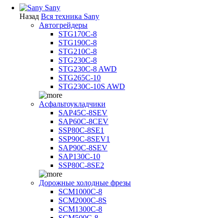
Sany
Назад
Вся техника Sany
Автогрейдеры
STG170C-8
STG190C-8
STG210C-8
STG230C-8
STG230C-8 AWD
STG265C-10
STG230C-10S AWD
Асфальтоукладчики
SAP45С-8SEV
SAP60C-8CEV
SSP80C-8SE1
SSP90C-8SEV1
SAP90C-8SEV
SAP130C-10
SSP80C-8SE2
Дорожные холодные фрезы
SCM1000C-8
SCM2000C-8S
SCM1300C-8
SCM500C-8