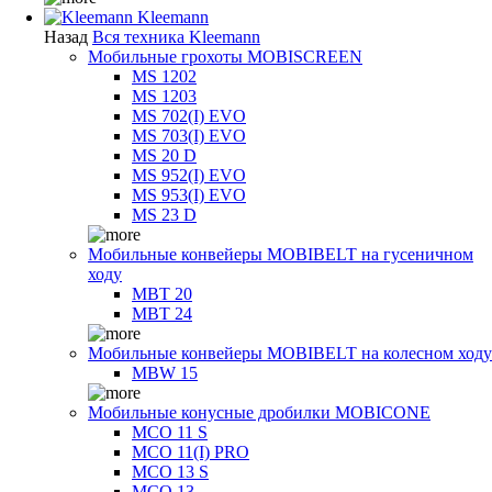
Kleemann
Назад
Вся техника Kleemann
Мобильные грохоты MOBISCREEN
MS 1202
MS 1203
MS 702(I) EVO
MS 703(I) EVO
MS 20 D
MS 952(I) EVO
MS 953(I) EVO
MS 23 D
Мобильные конвейеры MOBIBELT на гусеничном
ходу
MBT 20
MBT 24
Мобильные конвейеры MOBIBELT на колесном ходу
MBW 15
Мобильные конусные дробилки MOBICONE
MCO 11 S
MCO 11(I) PRO
MCO 13 S
MCO 13