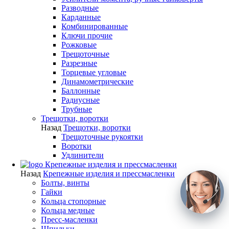
Разводные
Карданные
Комбинированные
Ключи прочие
Рожковые
Трещоточные
Разрезные
Торцевые угловые
Динамометрические
Баллонные
Радиусные
Трубные
Трещотки, воротки
Назад
Трещотки, воротки
Трещоточные рукоятки
Воротки
Удлинители
Крепежные изделия и прессмасленки
Назад
Крепежные изделия и прессмасленки
Болты, винты
Гайки
Кольца стопорные
Кольца медные
Пресс-масленки
Шпильки