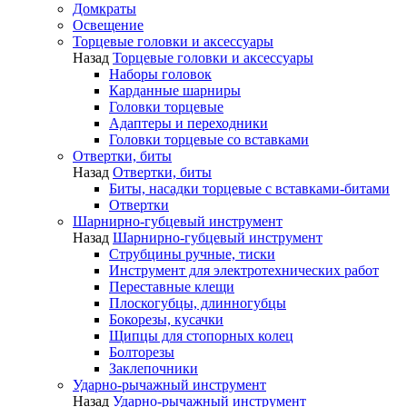
Домкраты
Освещение
Торцевые головки и аксессуары
Назад
Торцевые головки и аксессуары
Наборы головок
Карданные шарниры
Головки торцевые
Адаптеры и переходники
Головки торцевые со вставками
Отвертки, биты
Назад
Отвертки, биты
Биты, насадки торцевые с вставками-битами
Отвертки
Шарнирно-губцевый инструмент
Назад
Шарнирно-губцевый инструмент
Струбцины ручные, тиски
Инструмент для электротехнических работ
Переставные клещи
Плоскогубцы, длинногубцы
Бокорезы, кусачки
Щипцы для стопорных колец
Болторезы
Заклепочники
Ударно-рычажный инструмент
Назад
Ударно-рычажный инструмент