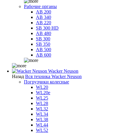
Рабочие органы
AB 200
AB 340
AB 220
SB 300 HD
AB 480
SB 300
SB 350
AB 500
AB 600
Wacker Neuson
Назад
Вся техника Wacker Neuson
Погрузчики колесные
WL20
WL20e
WL25
WL28
WL32
WL34
WL38
WL44
WL52