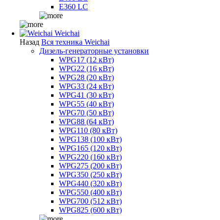
E360 LC
Weichai
Назад
Вся техника Weichai
Дизель-генераторные установки
WPG17 (12 кВт)
WPG22 (16 кВт)
WPG28 (20 кВт)
WPG33 (24 кВт)
WPG41 (30 кВт)
WPG55 (40 кВт)
WPG70 (50 кВт)
WPG88 (64 кВт)
WPG110 (80 кВт)
WPG138 (100 кВт)
WPG165 (120 кВт)
WPG220 (160 кВт)
WPG275 (200 кВт)
WPG350 (250 кВт)
WPG440 (320 кВт)
WPG550 (400 кВт)
WPG700 (512 кВт)
WPG825 (600 кВт)