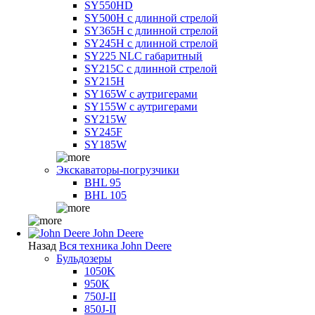
SY550HD
SY500H с длинной стрелой
SY365H с длинной стрелой
SY245H с длинной стрелой
SY225 NLC габаритный
SY215C с длинной стрелой
SY215H
SY165W с аутригерами
SY155W с аутригерами
SY215W
SY245F
SY185W
Экскаваторы-погрузчики
BHL 95
BHL 105
John Deere
Назад
Вся техника John Deere
Бульдозеры
1050K
950K
750J-II
850J-II