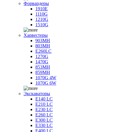
Форвардеры
1910E
1110G
1210G
1510G
Харвестеры
903MH
803MH
E260LC
1270G
1470G
853MH
859MH
1070G 4W
1070G 6W
Экскаваторы
E140 LC
E210 LC
E230 LC
E260 LC
E300 LC
E330 LC
E400 LC