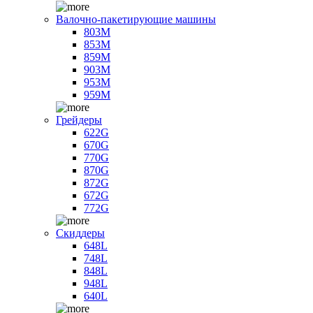
Валочно-пакетирующие машины
803M
853M
859M
903M
953M
959M
Грейдеры
622G
670G
770G
870G
872G
672G
772G
Скиддеры
648L
748L
848L
948L
640L