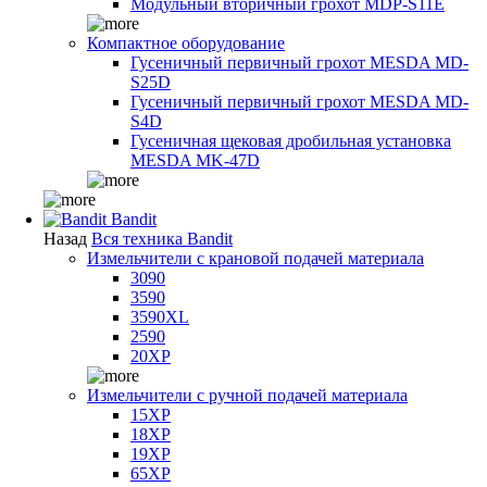
Модульный вторичный грохот MDP-S11E
Компактное оборудование
Гусеничный первичный грохот MESDA MD-
S25D
Гусеничный первичный грохот MESDA MD-
S4D
Гусеничная щековая дробильная установка
MESDA MK-47D
Bandit
Назад
Вся техника Bandit
Измельчители с крановой подачей материала
3090
3590
3590XL
2590
20XP
Измельчители с ручной подачей материала
15XP
18XP
19XP
65XP