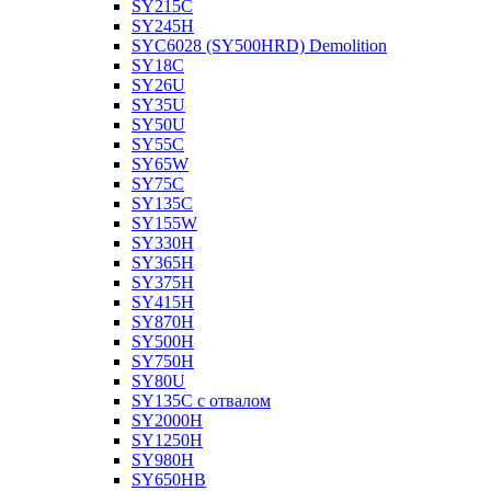
SY215C
SY245H
SYC6028 (SY500HRD) Demolition
SY18C
SY26U
SY35U
SY50U
SY55C
SY65W
SY75C
SY135C
SY155W
SY330H
SY365H
SY375H
SY415H
SY870H
SY500H
SY750H
SY80U
SY135C с отвалом
SY2000H
SY1250H
SY980H
SY650HB