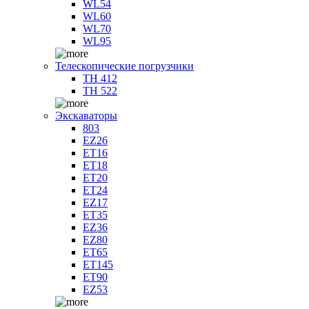
WL54
WL60
WL70
WL95
Телескопические погрузчики
TH 412
TH 522
Экскаваторы
803
EZ26
ET16
ET18
ET20
ET24
EZ17
ET35
EZ36
EZ80
ET65
ET145
ET90
EZ53