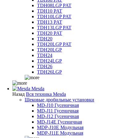
TDH08LGP PAT
TDH10 PAT
TDH10LGP PAT
TDH13 PAT
TDH13LGP PAT
TDH20 PAT
TDH20
TDH20LGP PAT
TDH20LGP
TDH24
TDH24LGP
TDH26
TDH26LGP
Mesda
Назад
Вся техника Mesda
Щековые дробильные установки
MD-J10 Гусеничная
MD-J11 Гусеничная
MD-J12 Гусеничная
MD-J14E Гусеничная
MDP-J10E Модульная
MDP-J11E Модульная