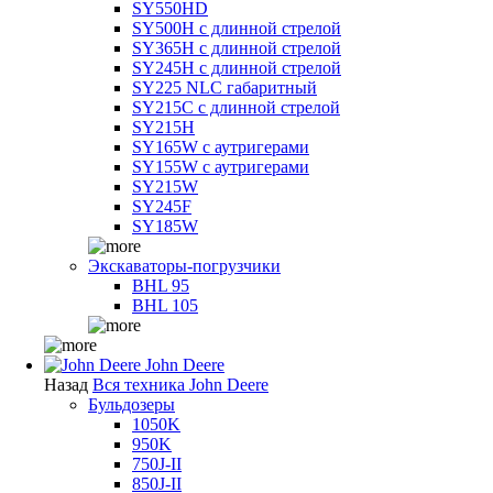
SY550HD
SY500H с длинной стрелой
SY365H с длинной стрелой
SY245H с длинной стрелой
SY225 NLC габаритный
SY215C с длинной стрелой
SY215H
SY165W с аутригерами
SY155W с аутригерами
SY215W
SY245F
SY185W
Экскаваторы-погрузчики
BHL 95
BHL 105
John Deere
Назад
Вся техника John Deere
Бульдозеры
1050K
950K
750J-II
850J-II