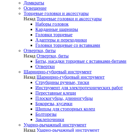
Домкраты
Освещение
Торцевые головки и аксессуары
Назад
Торцевые головки и аксессуары
Наборы головок
Карданные шарниры
Головки торцевые
Адаптеры и переходники
Головки торцевые со вставками
Отвертки, биты
Назад
Отвертки, биты
Биты, насадки торцевые с вставками-битами
Отвертки
Шарнирно-губцевый инструмент
Назад
Шарнирно-губцевый инструмент
Струбцины ручные, тиски
Инструмент для электротехнических работ
Переставные клещи
Плоскогубцы, длинногубцы
Бокорезы, кусачки
Щипцы для стопорных колец
Болторезы
Заклепочники
Ударно-рычажный инструмент
Назад
Ударно-рычажный инструмент