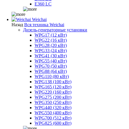
E360 LC
Weichai
Назад
Вся техника Weichai
Дизель-генераторные установки
WPG17 (12 кВт)
WPG22 (16 кВт)
WPG28 (20 кВт)
WPG33 (24 кВт)
WPG41 (30 кВт)
WPG55 (40 кВт)
WPG70 (50 кВт)
WPG88 (64 кВт)
WPG110 (80 кВт)
WPG138 (100 кВт)
WPG165 (120 кВт)
WPG220 (160 кВт)
WPG275 (200 кВт)
WPG350 (250 кВт)
WPG440 (320 кВт)
WPG550 (400 кВт)
WPG700 (512 кВт)
WPG825 (600 кВт)