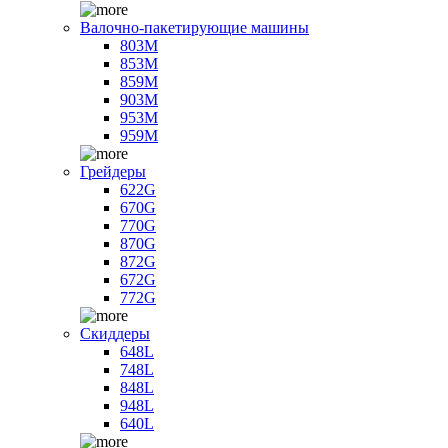
Валочно-пакетирующие машины
803M
853M
859M
903M
953M
959M
Грейдеры
622G
670G
770G
870G
872G
672G
772G
Скиддеры
648L
748L
848L
948L
640L