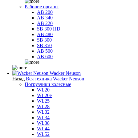
Рабочие органы
AB 200
AB 340
AB 220
SB 300 HD
AB 480
SB 300
SB 350
AB 500
AB 600
Wacker Neuson
Назад
Вся техника Wacker Neuson
Погрузчики колесные
WL20
WL20e
WL25
WL28
WL32
WL34
WL38
WL44
WL52