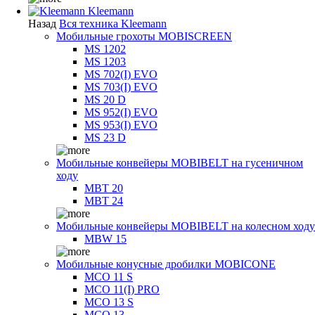
Kleemann
Назад
Вся техника Kleemann
Мобильные грохоты MOBISCREEN
MS 1202
MS 1203
MS 702(I) EVO
MS 703(I) EVO
MS 20 D
MS 952(I) EVO
MS 953(I) EVO
MS 23 D
Мобильные конвейеры MOBIBELT на гусеничном
ходу
MBT 20
MBT 24
Мобильные конвейеры MOBIBELT на колесном ходу
MBW 15
Мобильные конусные дробилки MOBICONE
MCO 11 S
MCO 11(I) PRO
MCO 13 S
MCO 13