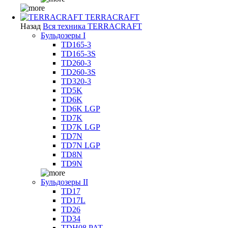
TERRACRAFT
Назад
Вся техника TERRACRAFT
Бульдозеры I
TD165-3
TD165-3S
TD260-3
TD260-3S
TD320-3
TD5K
TD6K
TD6K LGP
TD7K
TD7K LGP
TD7N
TD7N LGP
TD8N
TD9N
Бульдозеры II
TD17
TD17L
TD26
TD34
TDH08 PAT