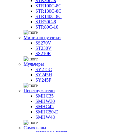
STR30C-8
STR100C-8С
STR130C-8С
STR140C-8С
STR50C-8
STR80C-10
Мини-погрузчики
SS270V
ST230V
SS210R
Мульчеры
SY215C
SY245H
SY245F
Перегружатели
SMHC35
SMHW30
SMHC45
SMHC50-D
SMHW48
Самосвалы