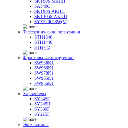
SKT90S МКПП
SAT40C
SKT90S АКПП
SKT105S АКПП
SYZ320C-8W(V)
Телескопические погрузчики
STH1840
STH1440
STH742
Фронтальные погрузчики
SW936K1
SW966K1
SW978K1
SW955K1
SW956K1
Харвестеры
SY245F
SY245H
SY330F
SY215F
Экскаваторы