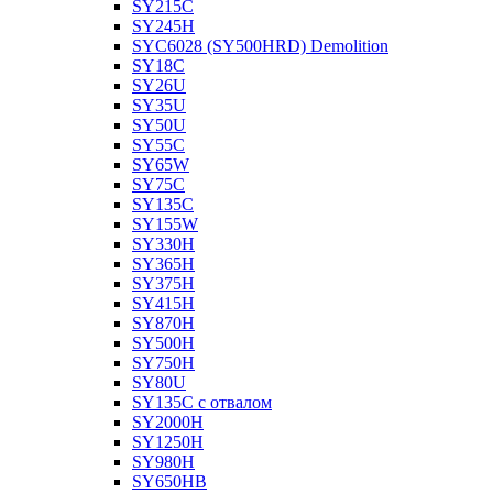
SY215C
SY245H
SYC6028 (SY500HRD) Demolition
SY18C
SY26U
SY35U
SY50U
SY55C
SY65W
SY75C
SY135C
SY155W
SY330H
SY365H
SY375H
SY415H
SY870H
SY500H
SY750H
SY80U
SY135C с отвалом
SY2000H
SY1250H
SY980H
SY650HB