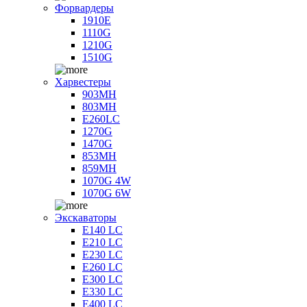
Форвардеры
1910E
1110G
1210G
1510G
Харвестеры
903MH
803MH
E260LC
1270G
1470G
853MH
859MH
1070G 4W
1070G 6W
Экскаваторы
E140 LC
E210 LC
E230 LC
E260 LC
E300 LC
E330 LC
E400 LC