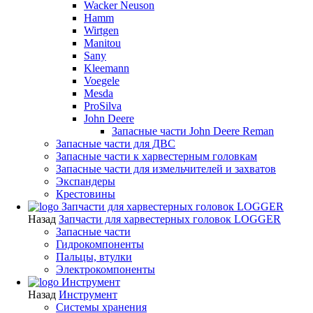
Wacker Neuson
Hamm
Wirtgen
Manitou
Sany
Kleemann
Voegele
Mesda
ProSilva
John Deere
Запасные части John Deere Reman
Запасные части для ДВС
Запасные части к харвестерным головкам
Запасные части для измельчителей и захватов
Экспандеры
Крестовины
Запчасти для харвестерных головок LOGGER
Назад
Запчасти для харвестерных головок LOGGER
Запасные части
Гидрокомпоненты
Пальцы, втулки
Электрокомпоненты
Инструмент
Назад
Инструмент
Системы хранения