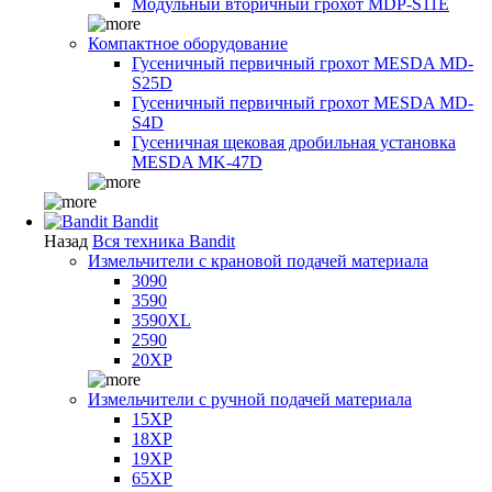
Модульный вторичный грохот MDP-S11E
Компактное оборудование
Гусеничный первичный грохот MESDA MD-
S25D
Гусеничный первичный грохот MESDA MD-
S4D
Гусеничная щековая дробильная установка
MESDA MK-47D
Bandit
Назад
Вся техника Bandit
Измельчители с крановой подачей материала
3090
3590
3590XL
2590
20XP
Измельчители с ручной подачей материала
15XP
18XP
19XP
65XP