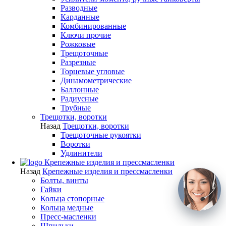
Разводные
Карданные
Комбинированные
Ключи прочие
Рожковые
Трещоточные
Разрезные
Торцевые угловые
Динамометрические
Баллонные
Радиусные
Трубные
Трещотки, воротки
Назад
Трещотки, воротки
Трещоточные рукоятки
Воротки
Удлинители
Крепежные изделия и прессмасленки
Назад
Крепежные изделия и прессмасленки
Болты, винты
Гайки
Кольца стопорные
Кольца медные
Пресс-масленки
Шпильки