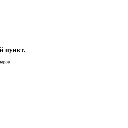
й пункт
.
варов