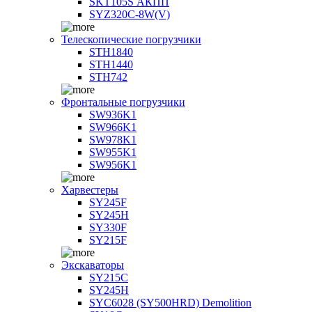
SKT105S АКПП
SYZ320C-8W(V)
Телескопические погрузчики
STH1840
STH1440
STH742
Фронтальные погрузчики
SW936K1
SW966K1
SW978K1
SW955K1
SW956K1
Харвестеры
SY245F
SY245H
SY330F
SY215F
Экскаваторы
SY215C
SY245H
SYC6028 (SY500HRD) Demolition