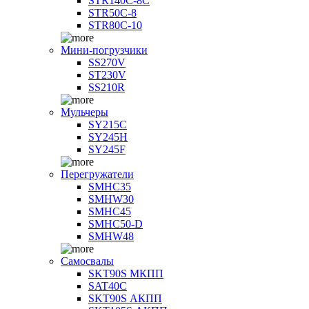
STR140C-8С
STR50C-8
STR80C-10
Мини-погрузчики
SS270V
ST230V
SS210R
Мульчеры
SY215C
SY245H
SY245F
Перегружатели
SMHC35
SMHW30
SMHC45
SMHC50-D
SMHW48
Самосвалы
SKT90S МКПП
SAT40C
SKT90S АКПП