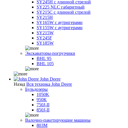
SY245H с длинной стрелой
SY225 NLC габаритный
SY215C с длинной стрелой
SY215H
SY165W с аутригерами
SY155W с аутригерами
SY215W
SY245F
SY185W
Экскаваторы-погрузчики
BHL 95
BHL 105
John Deere
Назад
Вся техника John Deere
Бульдозеры
1050K
950K
750J-II
850J-II
Валочно-пакетирующие машины
803M