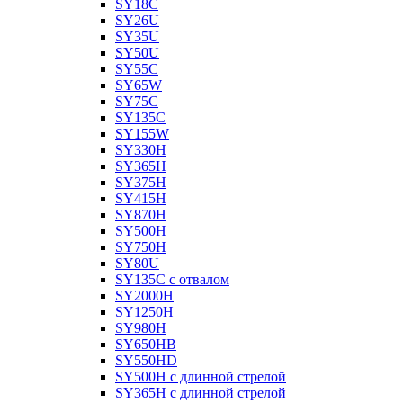
SY18C
SY26U
SY35U
SY50U
SY55C
SY65W
SY75C
SY135C
SY155W
SY330H
SY365H
SY375H
SY415H
SY870H
SY500H
SY750H
SY80U
SY135C с отвалом
SY2000H
SY1250H
SY980H
SY650HB
SY550HD
SY500H с длинной стрелой
SY365H с длинной стрелой