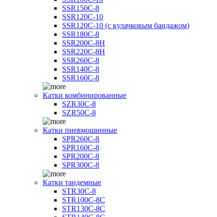
SSR150C-8
SSR120C-10
SSR120C-10 (с кулачковым бандажом)
SSR180C-8
SSR200C-8H
SSR220C-8H
SSR260C-8
SSR140C-8
SSR160C-8
Катки комбинированные
SZR30C-8
SZR50C-8
Катки пневмошинные
SPR260C-8
SPR160C-8
SPR200C-8
SPR300C-8
Катки тандемные
STR30C-8
STR100C-8С
STR130C-8С