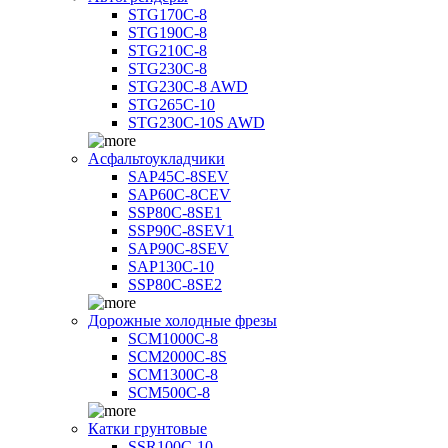
STG170C-8
STG190C-8
STG210C-8
STG230C-8
STG230C-8 AWD
STG265C-10
STG230C-10S AWD
Асфальтоукладчики
SAP45С-8SEV
SAP60C-8CEV
SSP80C-8SE1
SSP90C-8SEV1
SAP90C-8SEV
SAP130C-10
SSP80C-8SE2
Дорожные холодные фрезы
SCM1000C-8
SCM2000C-8S
SCM1300C-8
SCM500C-8
Катки грунтовые
SSR100C-10