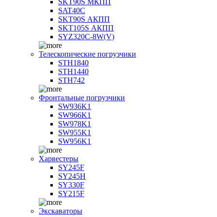
SKT90S МКПП
SAT40C
SKT90S АКПП
SKT105S АКПП
SYZ320C-8W(V)
Телескопические погрузчики
STH1840
STH1440
STH742
Фронтальные погрузчики
SW936K1
SW966K1
SW978K1
SW955K1
SW956K1
Харвестеры
SY245F
SY245H
SY330F
SY215F
Экскаваторы