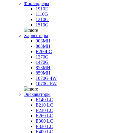
Форвардеры
1910E
1110G
1210G
1510G
Харвестеры
903MH
803MH
E260LC
1270G
1470G
853MH
859MH
1070G 4W
1070G 6W
Экскаваторы
E140 LC
E210 LC
E230 LC
E260 LC
E300 LC
E330 LC
E400 LC