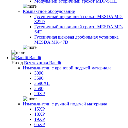
Модульный вторичный грохот MDP-S11E
Компактное оборудование
Гусеничный первичный грохот MESDA MD-
S25D
Гусеничный первичный грохот MESDA MD-
S4D
Гусеничная щековая дробильная установка
MESDA MK-47D
Bandit
Назад
Вся техника Bandit
Измельчители с крановой подачей материала
3090
3590
3590XL
2590
20XP
Измельчители с ручной подачей материала
15XP
18XP
19XP
65XP