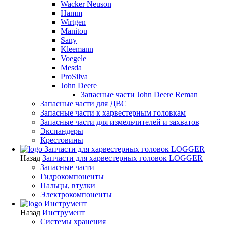
Wacker Neuson
Hamm
Wirtgen
Manitou
Sany
Kleemann
Voegele
Mesda
ProSilva
John Deere
Запасные части John Deere Reman
Запасные части для ДВС
Запасные части к харвестерным головкам
Запасные части для измельчителей и захватов
Экспандеры
Крестовины
Запчасти для харвестерных головок LOGGER
Назад
Запчасти для харвестерных головок LOGGER
Запасные части
Гидрокомпоненты
Пальцы, втулки
Электрокомпоненты
Инструмент
Назад
Инструмент
Системы хранения