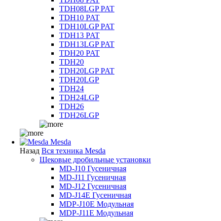
TDH08LGP PAT
TDH10 PAT
TDH10LGP PAT
TDH13 PAT
TDH13LGP PAT
TDH20 PAT
TDH20
TDH20LGP PAT
TDH20LGP
TDH24
TDH24LGP
TDH26
TDH26LGP
Mesda
Назад
Вся техника Mesda
Щековые дробильные установки
MD-J10 Гусеничная
MD-J11 Гусеничная
MD-J12 Гусеничная
MD-J14E Гусеничная
MDP-J10E Модульная
MDP-J11E Модульная