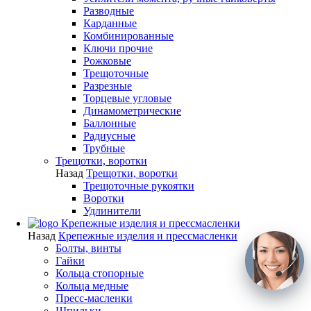
Разводные
Карданные
Комбинированные
Ключи прочие
Рожковые
Трещоточные
Разрезные
Торцевые угловые
Динамометрические
Баллонные
Радиусные
Трубные
Трещотки, воротки
Назад
Трещотки, воротки
Трещоточные рукоятки
Воротки
Удлинители
Крепежные изделия и прессмасленки
Назад
Крепежные изделия и прессмасленки
Болты, винты
Гайки
Кольца стопорные
Кольца медные
Пресс-масленки
Шпильки