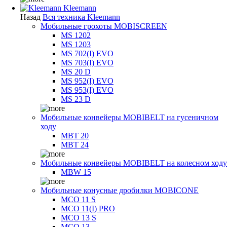
Kleemann
Назад
Вся техника Kleemann
Мобильные грохоты MOBISCREEN
MS 1202
MS 1203
MS 702(I) EVO
MS 703(I) EVO
MS 20 D
MS 952(I) EVO
MS 953(I) EVO
MS 23 D
Мобильные конвейеры MOBIBELT на гусеничном
ходу
MBT 20
MBT 24
Мобильные конвейеры MOBIBELT на колесном ходу
MBW 15
Мобильные конусные дробилки MOBICONE
MCO 11 S
MCO 11(I) PRO
MCO 13 S
MCO 13