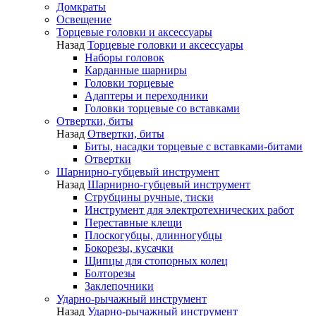
Домкраты
Освещение
Торцевые головки и аксессуары
Назад
Торцевые головки и аксессуары
Наборы головок
Карданные шарниры
Головки торцевые
Адаптеры и переходники
Головки торцевые со вставками
Отвертки, биты
Назад
Отвертки, биты
Биты, насадки торцевые с вставками-битами
Отвертки
Шарнирно-губцевый инструмент
Назад
Шарнирно-губцевый инструмент
Струбцины ручные, тиски
Инструмент для электротехнических работ
Переставные клещи
Плоскогубцы, длинногубцы
Бокорезы, кусачки
Щипцы для стопорных колец
Болторезы
Заклепочники
Ударно-рычажный инструмент
Назад
Ударно-рычажный инструмент