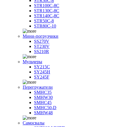
STR30C-8
STR100C-8С
STR130C-8С
STR140C-8С
STR50C-8
STR80C-10
Мини-погрузчики
SS270V
ST230V
SS210R
Мульчеры
SY215C
SY245H
SY245F
Перегружатели
SMHC35
SMHW30
SMHC45
SMHC50-D
SMHW48
Самосвалы