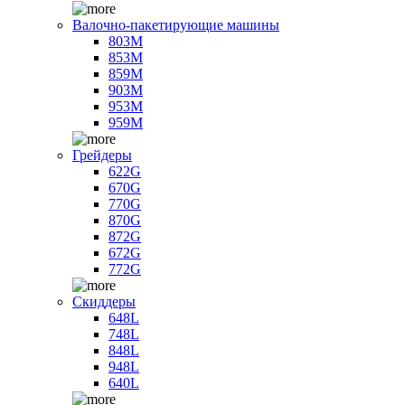
Валочно-пакетирующие машины
803M
853M
859M
903M
953M
959M
Грейдеры
622G
670G
770G
870G
872G
672G
772G
Скиддеры
648L
748L
848L
948L
640L