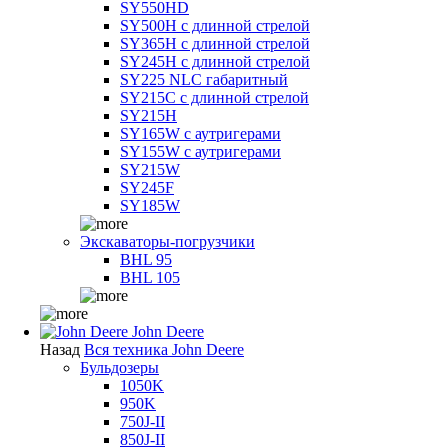
SY550HD
SY500H с длинной стрелой
SY365H с длинной стрелой
SY245H с длинной стрелой
SY225 NLC габаритный
SY215C с длинной стрелой
SY215H
SY165W с аутригерами
SY155W с аутригерами
SY215W
SY245F
SY185W
Экскаваторы-погрузчики
BHL 95
BHL 105
John Deere
Назад
Вся техника John Deere
Бульдозеры
1050K
950K
750J-II
850J-II