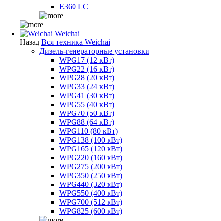
E360 LC
Weichai
Назад
Вся техника Weichai
Дизель-генераторные установки
WPG17 (12 кВт)
WPG22 (16 кВт)
WPG28 (20 кВт)
WPG33 (24 кВт)
WPG41 (30 кВт)
WPG55 (40 кВт)
WPG70 (50 кВт)
WPG88 (64 кВт)
WPG110 (80 кВт)
WPG138 (100 кВт)
WPG165 (120 кВт)
WPG220 (160 кВт)
WPG275 (200 кВт)
WPG350 (250 кВт)
WPG440 (320 кВт)
WPG550 (400 кВт)
WPG700 (512 кВт)
WPG825 (600 кВт)