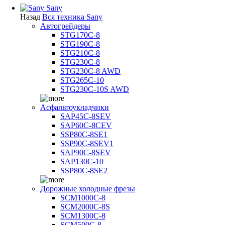
Sany
Назад
Вся техника Sany
Автогрейдеры
STG170C-8
STG190C-8
STG210C-8
STG230C-8
STG230C-8 AWD
STG265C-10
STG230C-10S AWD
Асфальтоукладчики
SAP45С-8SEV
SAP60C-8CEV
SSP80C-8SE1
SSP90C-8SEV1
SAP90C-8SEV
SAP130C-10
SSP80C-8SE2
Дорожные холодные фрезы
SCM1000C-8
SCM2000C-8S
SCM1300C-8
SCM500C-8