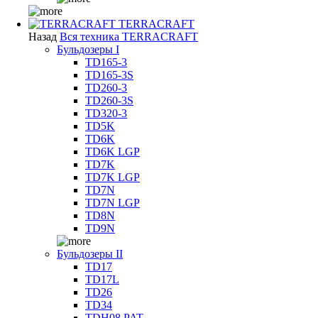
TERRACRAFT
Назад
Вся техника TERRACRAFT
Бульдозеры I
TD165-3
TD165-3S
TD260-3
TD260-3S
TD320-3
TD5K
TD6K
TD6K LGP
TD7K
TD7K LGP
TD7N
TD7N LGP
TD8N
TD9N
Бульдозеры II
TD17
TD17L
TD26
TD34
TDH08 PAT