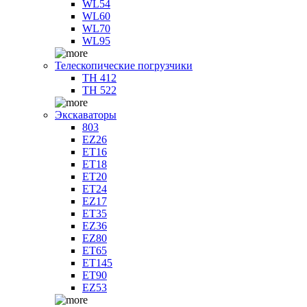
WL54
WL60
WL70
WL95
Телескопические погрузчики
TH 412
TH 522
Экскаваторы
803
EZ26
ET16
ET18
ET20
ET24
EZ17
ET35
EZ36
EZ80
ET65
ET145
ET90
EZ53