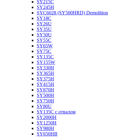
SY215C
SY245H
SYC6028 (SY500HRD) Demolition
SY18C
SY26U
SY35U
SY50U
SY55C
SY65W
SY75C
SY135C
SY155W
SY330H
SY365H
SY375H
SY415H
SY870H
SY500H
SY750H
SY80U
SY135C с отвалом
SY2000H
SY1250H
SY980H
SY650HB