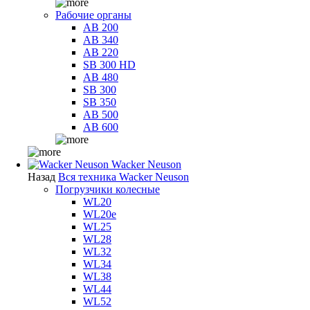
Рабочие органы
AB 200
AB 340
AB 220
SB 300 HD
AB 480
SB 300
SB 350
AB 500
AB 600
Wacker Neuson
Назад
Вся техника Wacker Neuson
Погрузчики колесные
WL20
WL20e
WL25
WL28
WL32
WL34
WL38
WL44
WL52