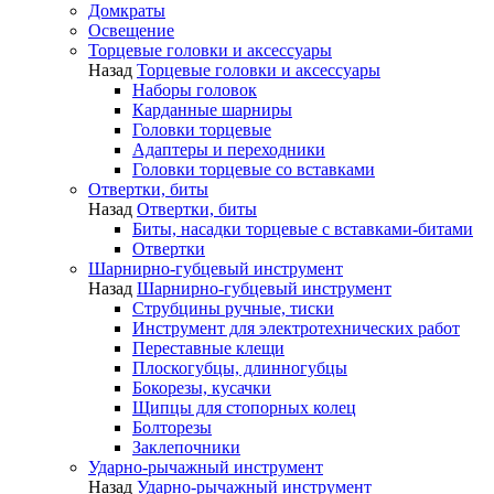
Домкраты
Освещение
Торцевые головки и аксессуары
Назад
Торцевые головки и аксессуары
Наборы головок
Карданные шарниры
Головки торцевые
Адаптеры и переходники
Головки торцевые со вставками
Отвертки, биты
Назад
Отвертки, биты
Биты, насадки торцевые с вставками-битами
Отвертки
Шарнирно-губцевый инструмент
Назад
Шарнирно-губцевый инструмент
Струбцины ручные, тиски
Инструмент для электротехнических работ
Переставные клещи
Плоскогубцы, длинногубцы
Бокорезы, кусачки
Щипцы для стопорных колец
Болторезы
Заклепочники
Ударно-рычажный инструмент
Назад
Ударно-рычажный инструмент