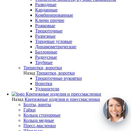
Разводные
Карданные
Комбинированные
Ключи прочие
Рожковые
Трещоточные
Разрезные
Торцевые угловые
Динамометрические
Баллонные
Радиусные
Трубные
Трещотки, воротки
Назад
Трещотки, воротки
Трещоточные рукоятки
Воротки
Удлинители
Крепежные изделия и прессмасленки
Назад
Крепежные изделия и прессмасленки
Болты, винты
Гайки
Кольца стопорные
Кольца медные
Пресс-масленки
Шпильки