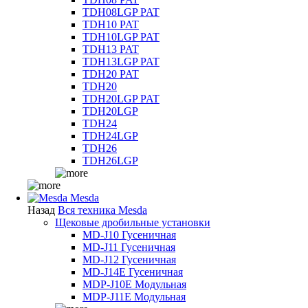
TDH08LGP PAT
TDH10 PAT
TDH10LGP PAT
TDH13 PAT
TDH13LGP PAT
TDH20 PAT
TDH20
TDH20LGP PAT
TDH20LGP
TDH24
TDH24LGP
TDH26
TDH26LGP
Mesda
Назад
Вся техника Mesda
Щековые дробильные установки
MD-J10 Гусеничная
MD-J11 Гусеничная
MD-J12 Гусеничная
MD-J14E Гусеничная
MDP-J10E Модульная
MDP-J11E Модульная