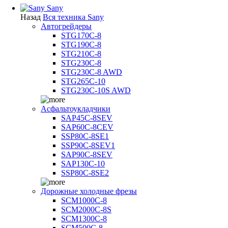
Sany
Назад
Вся техника Sany
Автогрейдеры
STG170C-8
STG190C-8
STG210C-8
STG230C-8
STG230C-8 AWD
STG265C-10
STG230C-10S AWD
Асфальтоукладчики
SAP45С-8SEV
SAP60C-8CEV
SSP80C-8SE1
SSP90C-8SEV1
SAP90C-8SEV
SAP130C-10
SSP80C-8SE2
Дорожные холодные фрезы
SCM1000C-8
SCM2000C-8S
SCM1300C-8
SCM500C-8