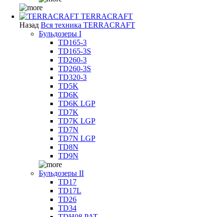
TERRACRAFT
Назад
Вся техника TERRACRAFT
Бульдозеры I
TD165-3
TD165-3S
TD260-3
TD260-3S
TD320-3
TD5K
TD6K
TD6K LGP
TD7K
TD7K LGP
TD7N
TD7N LGP
TD8N
TD9N
Бульдозеры II
TD17
TD17L
TD26
TD34
TDH08 PAT