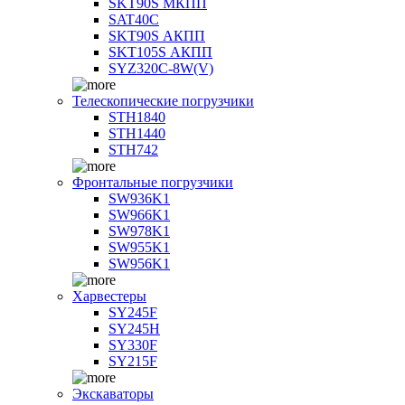
SKT90S МКПП
SAT40C
SKT90S АКПП
SKT105S АКПП
SYZ320C-8W(V)
Телескопические погрузчики
STH1840
STH1440
STH742
Фронтальные погрузчики
SW936K1
SW966K1
SW978K1
SW955K1
SW956K1
Харвестеры
SY245F
SY245H
SY330F
SY215F
Экскаваторы