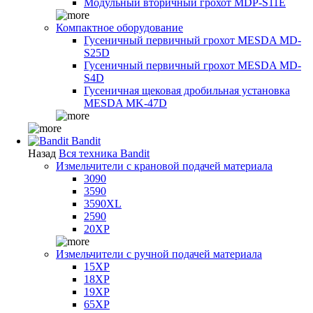
Модульный вторичный грохот MDP-S11E
Компактное оборудование
Гусеничный первичный грохот MESDA MD-
S25D
Гусеничный первичный грохот MESDA MD-
S4D
Гусеничная щековая дробильная установка
MESDA MK-47D
Bandit
Назад
Вся техника Bandit
Измельчители с крановой подачей материала
3090
3590
3590XL
2590
20XP
Измельчители с ручной подачей материала
15XP
18XP
19XP
65XP