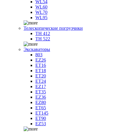
WL54
WL60
WL70
WL95
Телескопические погрузчики
TH 412
TH 522
Экскаваторы
803
EZ26
ET16
ET18
ET20
ET24
EZ17
ET35
EZ36
EZ80
ET65
ET145
ET90
EZ53