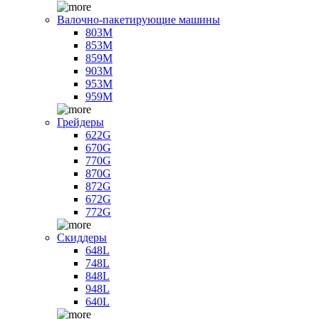
Валочно-пакетирующие машины
803M
853M
859M
903M
953M
959M
Грейдеры
622G
670G
770G
870G
872G
672G
772G
Скиддеры
648L
748L
848L
948L
640L