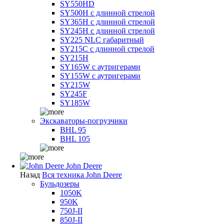
SY550HD
SY500H с длинной стрелой
SY365H с длинной стрелой
SY245H с длинной стрелой
SY225 NLC габаритный
SY215C с длинной стрелой
SY215H
SY165W с аутригерами
SY155W с аутригерами
SY215W
SY245F
SY185W
Экскаваторы-погрузчики
BHL 95
BHL 105
John Deere
Назад
Вся техника John Deere
Бульдозеры
1050K
950K
750J-II
850J-II