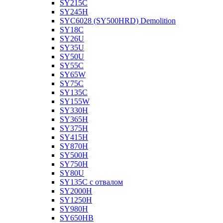
SY215C
SY245H
SYC6028 (SY500HRD) Demolition
SY18C
SY26U
SY35U
SY50U
SY55C
SY65W
SY75C
SY135C
SY155W
SY330H
SY365H
SY375H
SY415H
SY870H
SY500H
SY750H
SY80U
SY135C с отвалом
SY2000H
SY1250H
SY980H
SY650HB