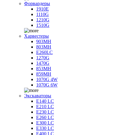
Форвардеры
1910E
1110G
1210G
1510G
Харвестеры
903MH
803MH
E260LC
1270G
1470G
853MH
859MH
1070G 4W
1070G 6W
Экскаваторы
E140 LC
E210 LC
E230 LC
E260 LC
E300 LC
E330 LC
E400 LC