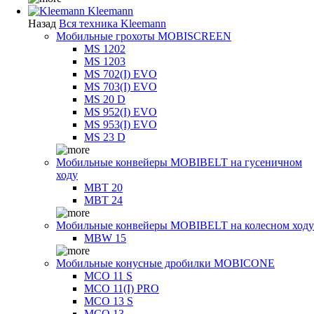
Kleemann
Назад
Вся техника Kleemann
Мобильные грохоты MOBISCREEN
MS 1202
MS 1203
MS 702(I) EVO
MS 703(I) EVO
MS 20 D
MS 952(I) EVO
MS 953(I) EVO
MS 23 D
Мобильные конвейеры MOBIBELT на гусеничном
ходу
MBT 20
MBT 24
Мобильные конвейеры MOBIBELT на колесном ходу
MBW 15
Мобильные конусные дробилки MOBICONE
MCO 11 S
MCO 11(I) PRO
MCO 13 S
MCO 13