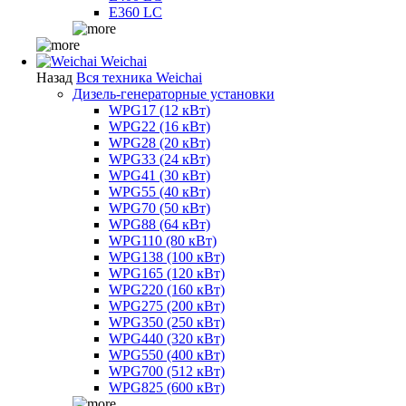
E360 LC
Weichai
Назад
Вся техника Weichai
Дизель-генераторные установки
WPG17 (12 кВт)
WPG22 (16 кВт)
WPG28 (20 кВт)
WPG33 (24 кВт)
WPG41 (30 кВт)
WPG55 (40 кВт)
WPG70 (50 кВт)
WPG88 (64 кВт)
WPG110 (80 кВт)
WPG138 (100 кВт)
WPG165 (120 кВт)
WPG220 (160 кВт)
WPG275 (200 кВт)
WPG350 (250 кВт)
WPG440 (320 кВт)
WPG550 (400 кВт)
WPG700 (512 кВт)
WPG825 (600 кВт)