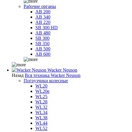
Рабочие органы
AB 200
AB 340
AB 220
SB 300 HD
AB 480
SB 300
SB 350
AB 500
AB 600
Wacker Neuson
Назад
Вся техника Wacker Neuson
Погрузчики колесные
WL20
WL20e
WL25
WL28
WL32
WL34
WL38
WL44
WL52