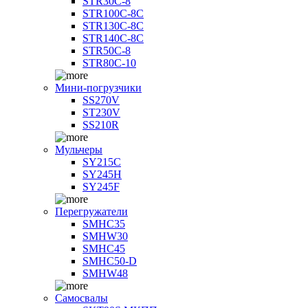
STR30C-8
STR100C-8С
STR130C-8С
STR140C-8С
STR50C-8
STR80C-10
Мини-погрузчики
SS270V
ST230V
SS210R
Мульчеры
SY215C
SY245H
SY245F
Перегружатели
SMHC35
SMHW30
SMHC45
SMHC50-D
SMHW48
Самосвалы