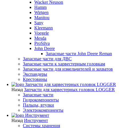
Wacker Neuson
Hamm
Wirtgen
Manitou
Sany
Kleemann
Voegele
Mesda
ProSilva
John Deere
Запасные части John Deere Reman
Запасные части для ДВС
Запасные части к харвестерным головкам
Запасные части для измельчителей и захватов
Экспандеры
Крестовины
Запчасти для харвестерных головок LOGGER
Назад
Запчасти для харвестерных головок LOGGER
Запасные части
Гидрокомпоненты
Пальцы, втулки
Электрокомпоненты
Инструмент
Назад
Инструмент
Системы хранения