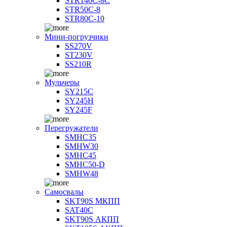
STR140C-8С
STR50C-8
STR80C-10
Мини-погрузчики
SS270V
ST230V
SS210R
Мульчеры
SY215C
SY245H
SY245F
Перегружатели
SMHC35
SMHW30
SMHC45
SMHC50-D
SMHW48
Самосвалы
SKT90S МКПП
SAT40C
SKT90S АКПП