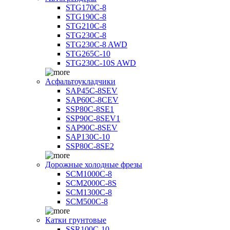
STG170C-8
STG190C-8
STG210C-8
STG230C-8
STG230C-8 AWD
STG265C-10
STG230C-10S AWD
Асфальтоукладчики
SAP45С-8SEV
SAP60C-8CEV
SSP80C-8SE1
SSP90C-8SEV1
SAP90C-8SEV
SAP130C-10
SSP80C-8SE2
Дорожные холодные фрезы
SCM1000C-8
SCM2000C-8S
SCM1300C-8
SCM500C-8
Катки грунтовые
SSR100C-10