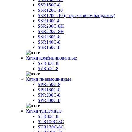
SSR150C-8
SSR120C-10
SSR120C-10 (с кулачковым бандажом)
SSR180C-8
SSR200C-8H
SSR220C-8H
SSR260C-8
SSR140C-8
SSR160C-8
Катки комбинированные
SZR30C-8
SZR50C-8
Катки пневмошинные
SPR260C-8
SPR160C-8
SPR200C-8
SPR300C-8
Катки тандемные
STR30C-8
STR100C-8С
STR130C-8С