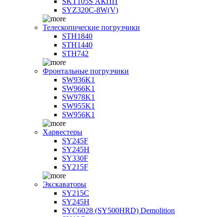
SKT105S АКПП
SYZ320C-8W(V)
Телескопические погрузчики
STH1840
STH1440
STH742
Фронтальные погрузчики
SW936K1
SW966K1
SW978K1
SW955K1
SW956K1
Харвестеры
SY245F
SY245H
SY330F
SY215F
Экскаваторы
SY215C
SY245H
SYC6028 (SY500HRD) Demolition