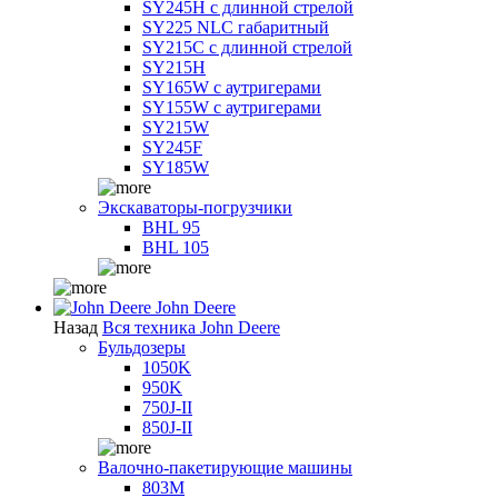
SY245H с длинной стрелой
SY225 NLC габаритный
SY215C с длинной стрелой
SY215H
SY165W с аутригерами
SY155W с аутригерами
SY215W
SY245F
SY185W
Экскаваторы-погрузчики
BHL 95
BHL 105
John Deere
Назад
Вся техника John Deere
Бульдозеры
1050K
950K
750J-II
850J-II
Валочно-пакетирующие машины
803M