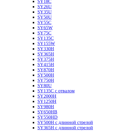
SY18C
SY26U
SY35U
SY50U
SY55C
SY65W
SY75C
SY135C
SY155W
SY330H
SY365H
SY375H
SY415H
SY870H
SY500H
SY750H
SY80U
SY135C с отвалом
SY2000H
SY1250H
SY980H
SY650HB
SY550HD
SY500H с длинной стрелой
SY365H с длинной стрелой