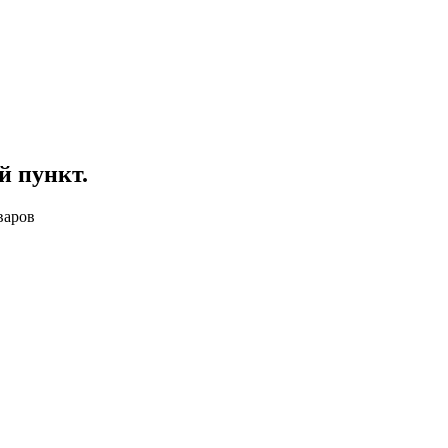
й пункт
.
варов