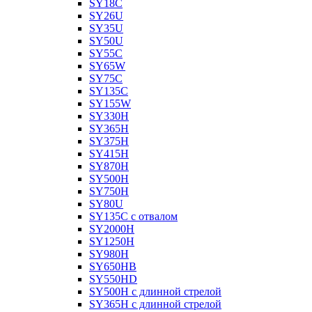
SY18C
SY26U
SY35U
SY50U
SY55C
SY65W
SY75C
SY135C
SY155W
SY330H
SY365H
SY375H
SY415H
SY870H
SY500H
SY750H
SY80U
SY135C с отвалом
SY2000H
SY1250H
SY980H
SY650HB
SY550HD
SY500H с длинной стрелой
SY365H с длинной стрелой