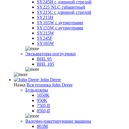
SY245H с длинной стрелой
SY225 NLC габаритный
SY215C с длинной стрелой
SY215H
SY165W с аутригерами
SY155W с аутригерами
SY215W
SY245F
SY185W
Экскаваторы-погрузчики
BHL 95
BHL 105
John Deere
Назад
Вся техника John Deere
Бульдозеры
1050K
950K
750J-II
850J-II
Валочно-пакетирующие машины
803M