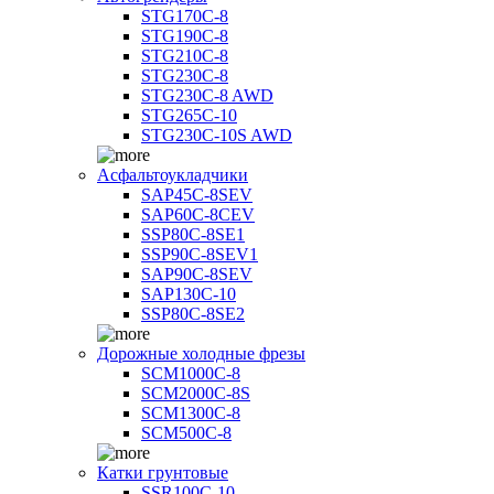
STG170C-8
STG190C-8
STG210C-8
STG230C-8
STG230C-8 AWD
STG265C-10
STG230C-10S AWD
Асфальтоукладчики
SAP45С-8SEV
SAP60C-8CEV
SSP80C-8SE1
SSP90C-8SEV1
SAP90C-8SEV
SAP130C-10
SSP80C-8SE2
Дорожные холодные фрезы
SCM1000C-8
SCM2000C-8S
SCM1300C-8
SCM500C-8
Катки грунтовые
SSR100C-10