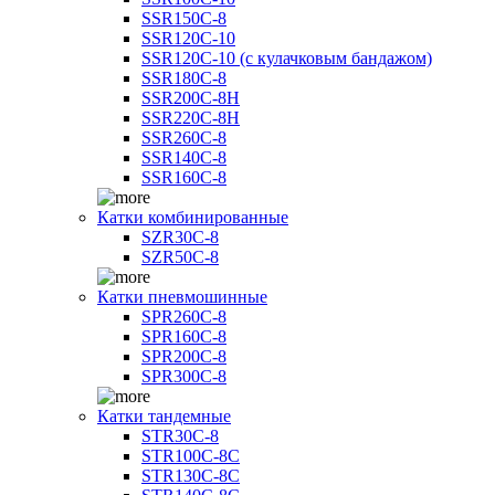
SSR150C-8
SSR120C-10
SSR120C-10 (с кулачковым бандажом)
SSR180C-8
SSR200C-8H
SSR220C-8H
SSR260C-8
SSR140C-8
SSR160C-8
Катки комбинированные
SZR30C-8
SZR50C-8
Катки пневмошинные
SPR260C-8
SPR160C-8
SPR200C-8
SPR300C-8
Катки тандемные
STR30C-8
STR100C-8С
STR130C-8С