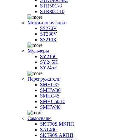
STR140C-8С
STR50C-8
STR80C-10
Мини-погрузчики
SS270V
ST230V
SS210R
Мульчеры
SY215C
SY245H
SY245F
Перегружатели
SMHC35
SMHW30
SMHC45
SMHC50-D
SMHW48
Самосвалы
SKT90S МКПП
SAT40C
SKT90S АКПП