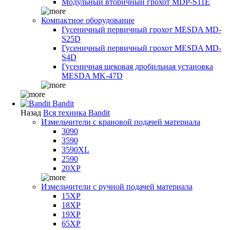
Модульный вторичный грохот MDP-S11E
Компактное оборудование
Гусеничный первичный грохот MESDA MD-
S25D
Гусеничный первичный грохот MESDA MD-
S4D
Гусеничная щековая дробильная установка
MESDA MK-47D
Bandit
Назад
Вся техника Bandit
Измельчители с крановой подачей материала
3090
3590
3590XL
2590
20XP
Измельчители с ручной подачей материала
15XP
18XP
19XP
65XP