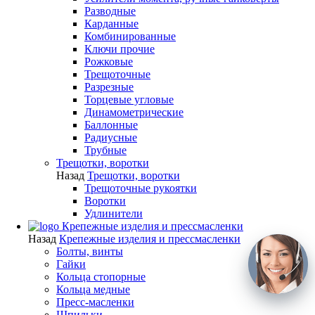
Разводные
Карданные
Комбинированные
Ключи прочие
Рожковые
Трещоточные
Разрезные
Торцевые угловые
Динамометрические
Баллонные
Радиусные
Трубные
Трещотки, воротки
Назад
Трещотки, воротки
Трещоточные рукоятки
Воротки
Удлинители
Крепежные изделия и прессмасленки
Назад
Крепежные изделия и прессмасленки
Болты, винты
Гайки
Кольца стопорные
Кольца медные
Пресс-масленки
Шпильки