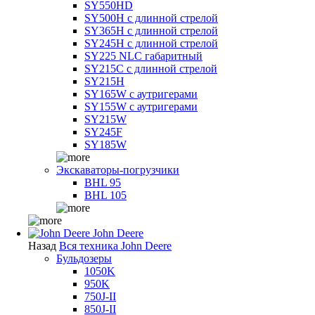
SY550HD
SY500H с длинной стрелой
SY365H с длинной стрелой
SY245H с длинной стрелой
SY225 NLC габаритный
SY215C с длинной стрелой
SY215H
SY165W с аутригерами
SY155W с аутригерами
SY215W
SY245F
SY185W
Экскаваторы-погрузчики
BHL 95
BHL 105
John Deere
Назад
Вся техника John Deere
Бульдозеры
1050K
950K
750J-II
850J-II