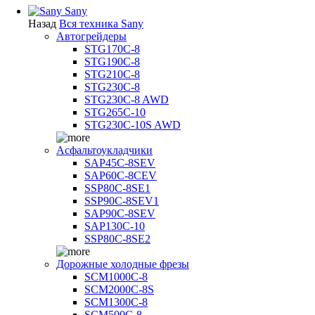
Sany
Назад
Вся техника Sany
Автогрейдеры
STG170C-8
STG190C-8
STG210C-8
STG230C-8
STG230C-8 AWD
STG265C-10
STG230C-10S AWD
Асфальтоукладчики
SAP45С-8SEV
SAP60C-8CEV
SSP80C-8SE1
SSP90C-8SEV1
SAP90C-8SEV
SAP130C-10
SSP80C-8SE2
Дорожные холодные фрезы
SCM1000C-8
SCM2000C-8S
SCM1300C-8
SCM500C-8