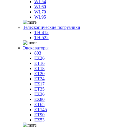
WL54
WL60
WL70
WL95
Телескопические погрузчики
TH 412
TH 522
Экскаваторы
803
EZ26
ET16
ET18
ET20
ET24
EZ17
ET35
EZ36
EZ80
ET65
ET145
ET90
EZ53