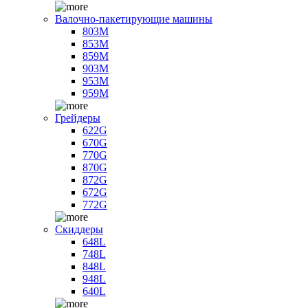
Валочно-пакетирующие машины
803M
853M
859M
903M
953M
959M
Грейдеры
622G
670G
770G
870G
872G
672G
772G
Скиддеры
648L
748L
848L
948L
640L