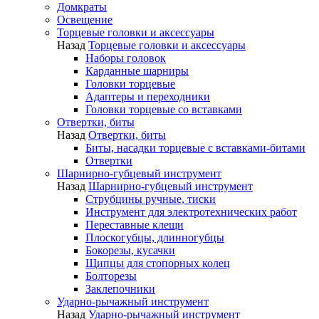
Домкраты
Освещение
Торцевые головки и аксессуары
Назад
Торцевые головки и аксессуары
Наборы головок
Карданные шарниры
Головки торцевые
Адаптеры и переходники
Головки торцевые со вставками
Отвертки, биты
Назад
Отвертки, биты
Биты, насадки торцевые с вставками-битами
Отвертки
Шарнирно-губцевый инструмент
Назад
Шарнирно-губцевый инструмент
Струбцины ручные, тиски
Инструмент для электротехнических работ
Переставные клещи
Плоскогубцы, длинногубцы
Бокорезы, кусачки
Щипцы для стопорных колец
Болторезы
Заклепочники
Ударно-рычажный инструмент
Назад
Ударно-рычажный инструмент