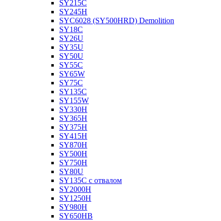
SY215C
SY245H
SYC6028 (SY500HRD) Demolition
SY18C
SY26U
SY35U
SY50U
SY55C
SY65W
SY75C
SY135C
SY155W
SY330H
SY365H
SY375H
SY415H
SY870H
SY500H
SY750H
SY80U
SY135C с отвалом
SY2000H
SY1250H
SY980H
SY650HB