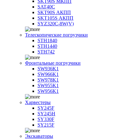
SKT90S МКПП
SAT40C
SKT90S АКПП
SKT105S АКПП
SYZ320C-8W(V)
Телескопические погрузчики
STH1840
STH1440
STH742
Фронтальные погрузчики
SW936K1
SW966K1
SW978K1
SW955K1
SW956K1
Харвестеры
SY245F
SY245H
SY330F
SY215F
Экскаваторы