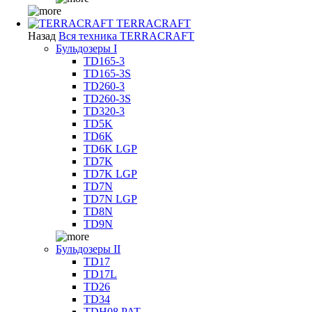
TERRACRAFT
Назад
Вся техника TERRACRAFT
Бульдозеры I
TD165-3
TD165-3S
TD260-3
TD260-3S
TD320-3
TD5K
TD6K
TD6K LGP
TD7K
TD7K LGP
TD7N
TD7N LGP
TD8N
TD9N
Бульдозеры II
TD17
TD17L
TD26
TD34
TDH08 PAT