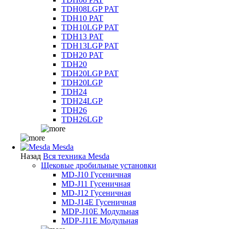
TDH08LGP PAT
TDH10 PAT
TDH10LGP PAT
TDH13 PAT
TDH13LGP PAT
TDH20 PAT
TDH20
TDH20LGP PAT
TDH20LGP
TDH24
TDH24LGP
TDH26
TDH26LGP
Mesda
Назад
Вся техника Mesda
Щековые дробильные установки
MD-J10 Гусеничная
MD-J11 Гусеничная
MD-J12 Гусеничная
MD-J14E Гусеничная
MDP-J10E Модульная
MDP-J11E Модульная