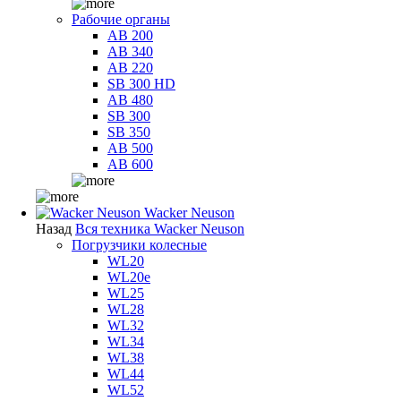
Рабочие органы
AB 200
AB 340
AB 220
SB 300 HD
AB 480
SB 300
SB 350
AB 500
AB 600
Wacker Neuson
Назад
Вся техника Wacker Neuson
Погрузчики колесные
WL20
WL20e
WL25
WL28
WL32
WL34
WL38
WL44
WL52