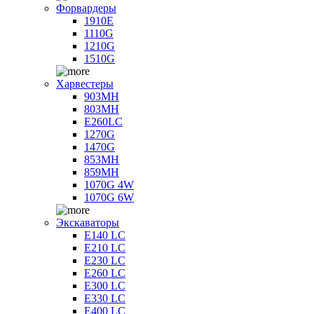
Форвардеры
1910E
1110G
1210G
1510G
Харвестеры
903MH
803MH
E260LC
1270G
1470G
853MH
859MH
1070G 4W
1070G 6W
Экскаваторы
E140 LC
E210 LC
E230 LC
E260 LC
E300 LC
E330 LC
E400 LC