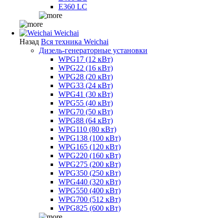
E360 LC
Weichai
Назад
Вся техника Weichai
Дизель-генераторные установки
WPG17 (12 кВт)
WPG22 (16 кВт)
WPG28 (20 кВт)
WPG33 (24 кВт)
WPG41 (30 кВт)
WPG55 (40 кВт)
WPG70 (50 кВт)
WPG88 (64 кВт)
WPG110 (80 кВт)
WPG138 (100 кВт)
WPG165 (120 кВт)
WPG220 (160 кВт)
WPG275 (200 кВт)
WPG350 (250 кВт)
WPG440 (320 кВт)
WPG550 (400 кВт)
WPG700 (512 кВт)
WPG825 (600 кВт)