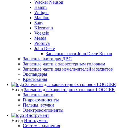
Wacker Neuson
Hamm
Wirtgen
Manitou
Sany
Kleemann
Voegele
Mesda
ProSilva
John Deere
Запасные части John Deere Reman
Запасные части для ДВС
Запасные части к харвестерным головкам
Запасные части для измельчителей и захватов
Экспандеры
Крестовины
Запчасти для харвестерных головок LOGGER
Назад
Запчасти для харвестерных головок LOGGER
Запасные части
Гидрокомпоненты
Пальцы, втулки
Электрокомпоненты
Инструмент
Назад
Инструмент
Системы хранения