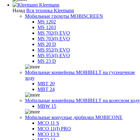
Kleemann
Назад
Вся техника Kleemann
Мобильные грохоты MOBISCREEN
MS 1202
MS 1203
MS 702(I) EVO
MS 703(I) EVO
MS 20 D
MS 952(I) EVO
MS 953(I) EVO
MS 23 D
Мобильные конвейеры MOBIBELT на гусеничном
ходу
MBT 20
MBT 24
Мобильные конвейеры MOBIBELT на колесном ходу
MBW 15
Мобильные конусные дробилки MOBICONE
MCO 11 S
MCO 11(I) PRO
MCO 13 S
MCO 13