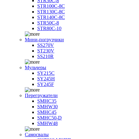
STR30C-8
STR100C-8С
STR130C-8С
STR140C-8С
STR50C-8
STR80C-10
Мини-погрузчики
SS270V
ST230V
SS210R
Мульчеры
SY215C
SY245H
SY245F
Перегружатели
SMHC35
SMHW30
SMHC45
SMHC50-D
SMHW48
Самосвалы