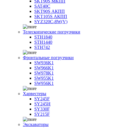
SKT90S МКПП
SAT40C
SKT90S АКПП
SKT105S АКПП
SYZ320C-8W(V)
Телескопические погрузчики
STH1840
STH1440
STH742
Фронтальные погрузчики
SW936K1
SW966K1
SW978K1
SW955K1
SW956K1
Харвестеры
SY245F
SY245H
SY330F
SY215F
Экскаваторы