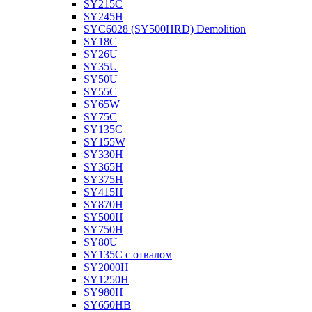
SY215C
SY245H
SYC6028 (SY500HRD) Demolition
SY18C
SY26U
SY35U
SY50U
SY55C
SY65W
SY75C
SY135C
SY155W
SY330H
SY365H
SY375H
SY415H
SY870H
SY500H
SY750H
SY80U
SY135C с отвалом
SY2000H
SY1250H
SY980H
SY650HB