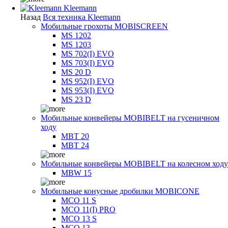
Kleemann
Назад
Вся техника Kleemann
Мобильные грохоты MOBISCREEN
MS 1202
MS 1203
MS 702(I) EVO
MS 703(I) EVO
MS 20 D
MS 952(I) EVO
MS 953(I) EVO
MS 23 D
Мобильные конвейеры MOBIBELT на гусеничном
ходу
MBT 20
MBT 24
Мобильные конвейеры MOBIBELT на колесном ходу
MBW 15
Мобильные конусные дробилки MOBICONE
MCO 11 S
MCO 11(I) PRO
MCO 13 S
MCO 13