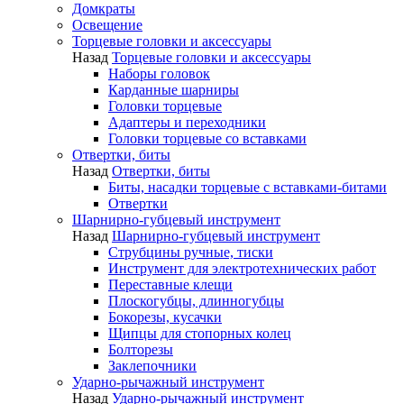
Домкраты
Освещение
Торцевые головки и аксессуары
Назад
Торцевые головки и аксессуары
Наборы головок
Карданные шарниры
Головки торцевые
Адаптеры и переходники
Головки торцевые со вставками
Отвертки, биты
Назад
Отвертки, биты
Биты, насадки торцевые с вставками-битами
Отвертки
Шарнирно-губцевый инструмент
Назад
Шарнирно-губцевый инструмент
Струбцины ручные, тиски
Инструмент для электротехнических работ
Переставные клещи
Плоскогубцы, длинногубцы
Бокорезы, кусачки
Щипцы для стопорных колец
Болторезы
Заклепочники
Ударно-рычажный инструмент
Назад
Ударно-рычажный инструмент