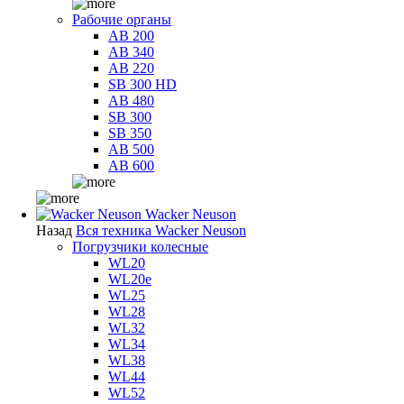
Рабочие органы
AB 200
AB 340
AB 220
SB 300 HD
AB 480
SB 300
SB 350
AB 500
AB 600
Wacker Neuson
Назад
Вся техника Wacker Neuson
Погрузчики колесные
WL20
WL20e
WL25
WL28
WL32
WL34
WL38
WL44
WL52