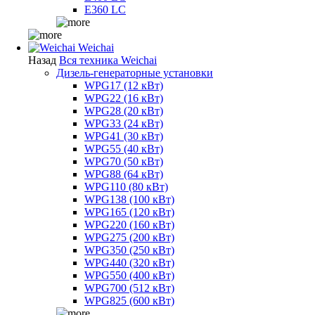
E360 LC
Weichai
Назад
Вся техника Weichai
Дизель-генераторные установки
WPG17 (12 кВт)
WPG22 (16 кВт)
WPG28 (20 кВт)
WPG33 (24 кВт)
WPG41 (30 кВт)
WPG55 (40 кВт)
WPG70 (50 кВт)
WPG88 (64 кВт)
WPG110 (80 кВт)
WPG138 (100 кВт)
WPG165 (120 кВт)
WPG220 (160 кВт)
WPG275 (200 кВт)
WPG350 (250 кВт)
WPG440 (320 кВт)
WPG550 (400 кВт)
WPG700 (512 кВт)
WPG825 (600 кВт)