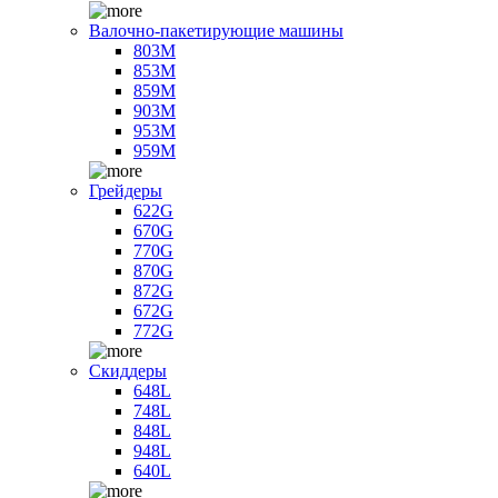
Валочно-пакетирующие машины
803M
853M
859M
903M
953M
959M
Грейдеры
622G
670G
770G
870G
872G
672G
772G
Скиддеры
648L
748L
848L
948L
640L