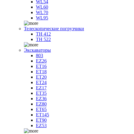
WL54
WL60
WL70
WL95
Телескопические погрузчики
TH 412
TH 522
Экскаваторы
803
EZ26
ET16
ET18
ET20
ET24
EZ17
ET35
EZ36
EZ80
ET65
ET145
ET90
EZ53