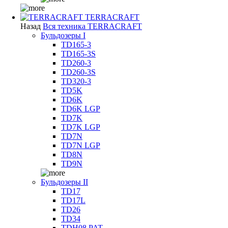
TERRACRAFT
Назад
Вся техника TERRACRAFT
Бульдозеры I
TD165-3
TD165-3S
TD260-3
TD260-3S
TD320-3
TD5K
TD6K
TD6K LGP
TD7K
TD7K LGP
TD7N
TD7N LGP
TD8N
TD9N
Бульдозеры II
TD17
TD17L
TD26
TD34
TDH08 PAT