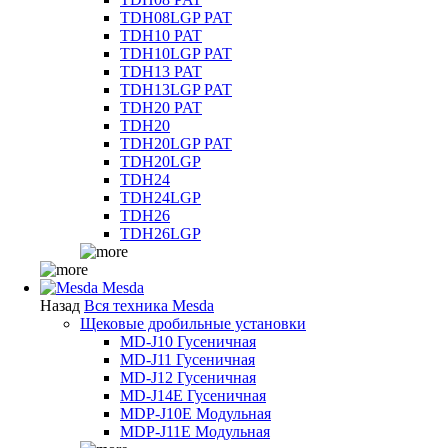
TDH08LGP PAT
TDH10 PAT
TDH10LGP PAT
TDH13 PAT
TDH13LGP PAT
TDH20 PAT
TDH20
TDH20LGP PAT
TDH20LGP
TDH24
TDH24LGP
TDH26
TDH26LGP
Mesda
Назад
Вся техника Mesda
Щековые дробильные установки
MD-J10 Гусеничная
MD-J11 Гусеничная
MD-J12 Гусеничная
MD-J14E Гусеничная
MDP-J10E Модульная
MDP-J11E Модульная