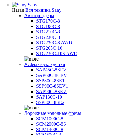
Sany
Назад
Вся техника Sany
Автогрейдеры
STG170C-8
STG190C-8
STG210C-8
STG230C-8
STG230C-8 AWD
STG265C-10
STG230C-10S AWD
Асфальтоукладчики
SAP45С-8SEV
SAP60C-8CEV
SSP80C-8SE1
SSP90C-8SEV1
SAP90C-8SEV
SAP130C-10
SSP80C-8SE2
Дорожные холодные фрезы
SCM1000C-8
SCM2000C-8S
SCM1300C-8
SCM500C-8