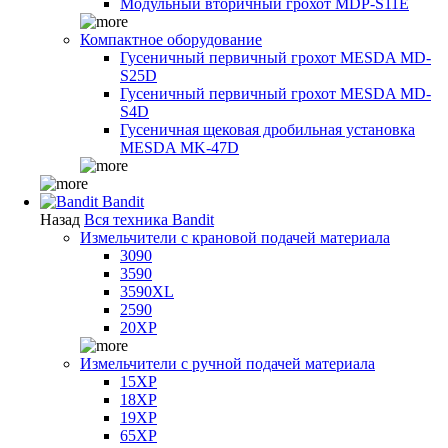
Модульный вторичный грохот MDP-S11E
Компактное оборудование
Гусеничный первичный грохот MESDA MD-
S25D
Гусеничный первичный грохот MESDA MD-
S4D
Гусеничная щековая дробильная установка
MESDA MK-47D
Bandit
Назад
Вся техника Bandit
Измельчители с крановой подачей материала
3090
3590
3590XL
2590
20XP
Измельчители с ручной подачей материала
15XP
18XP
19XP
65XP