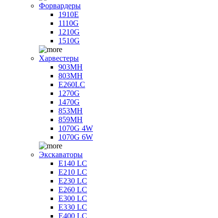
Форвардеры
1910E
1110G
1210G
1510G
Харвестеры
903MH
803MH
E260LC
1270G
1470G
853MH
859MH
1070G 4W
1070G 6W
Экскаваторы
E140 LC
E210 LC
E230 LC
E260 LC
E300 LC
E330 LC
E400 LC