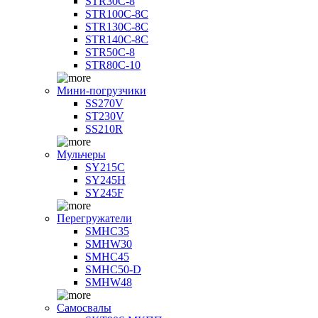
STR30C-8
STR100C-8С
STR130C-8С
STR140C-8С
STR50C-8
STR80C-10
Мини-погрузчики
SS270V
ST230V
SS210R
Мульчеры
SY215C
SY245H
SY245F
Перегружатели
SMHC35
SMHW30
SMHC45
SMHC50-D
SMHW48
Самосвалы