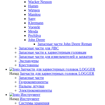
Wacker Neuson
Hamm
Wirtgen
Manitou
Sany
Kleemann
Voegele
Mesda
ProSilva
John Deere
Запасные части John Deere Reman
Запасные части для ДВС
Запасные части к харвестерным головкам
Запасные части для измельчителей и захватов
Экспандеры
Крестовины
Запчасти для харвестерных головок LOGGER
Назад
Запчасти для харвестерных головок LOGGER
Запасные части
Гидрокомпоненты
Пальцы, втулки
Электрокомпоненты
Инструмент
Назад
Инструмент
Системы хранения