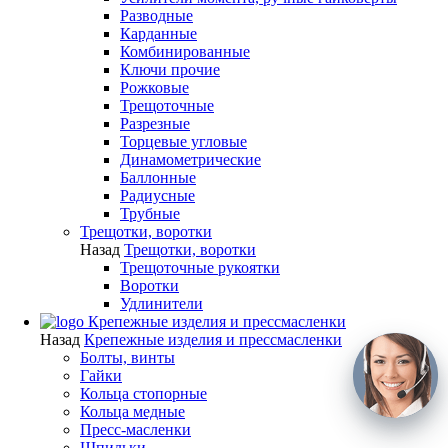
Разводные
Карданные
Комбинированные
Ключи прочие
Рожковые
Трещоточные
Разрезные
Торцевые угловые
Динамометрические
Баллонные
Радиусные
Трубные
Трещотки, воротки
Назад
Трещотки, воротки
Трещоточные рукоятки
Воротки
Удлинители
Крепежные изделия и прессмасленки
Назад
Крепежные изделия и прессмасленки
Болты, винты
Гайки
Кольца стопорные
Кольца медные
Пресс-масленки
Шпильки