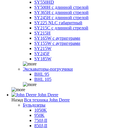
SY550HD
SY500H с длинной стрелой
SY365H с длинной стрелой
SY245H с длинной стрелой
SY225 NLC габаритный
SY215C с длинной стрелой
SY215H
SY165W с аутригерами
SY155W с аутригерами
SY215W
SY245F
SY185W
Экскаваторы-погрузчики
BHL 95
BHL 105
John Deere
Назад
Вся техника John Deere
Бульдозеры
1050K
950K
750J-II
850J-II