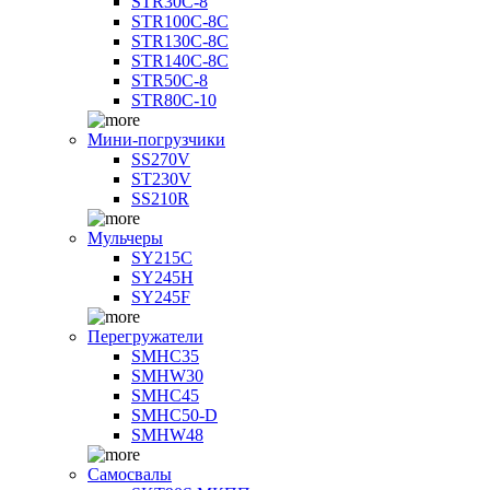
STR30C-8
STR100C-8С
STR130C-8С
STR140C-8С
STR50C-8
STR80C-10
Мини-погрузчики
SS270V
ST230V
SS210R
Мульчеры
SY215C
SY245H
SY245F
Перегружатели
SMHC35
SMHW30
SMHC45
SMHC50-D
SMHW48
Самосвалы