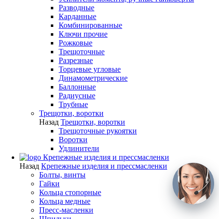
Разводные
Карданные
Комбинированные
Ключи прочие
Рожковые
Трещоточные
Разрезные
Торцевые угловые
Динамометрические
Баллонные
Радиусные
Трубные
Трещотки, воротки
Назад
Трещотки, воротки
Трещоточные рукоятки
Воротки
Удлинители
Крепежные изделия и прессмасленки
Назад
Крепежные изделия и прессмасленки
Болты, винты
Гайки
Кольца стопорные
Кольца медные
Пресс-масленки
Шпильки