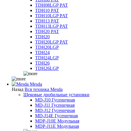
TDH08LGP PAT
TDH10 PAT
TDH10LGP PAT
TDH13 PAT
TDH13LGP PAT
TDH20 PAT
TDH20
TDH20LGP PAT
TDH20LGP
TDH24
TDH24LGP
TDH26
TDH26LGP
Mesda
Назад
Вся техника Mesda
Щековые дробильные установки
MD-J10 Гусеничная
MD-J11 Гусеничная
MD-J12 Гусеничная
MD-J14E Гусеничная
MDP-J10E Модульная
MDP-J11E Модульная