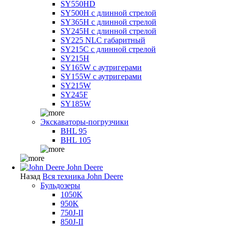
SY550HD
SY500H с длинной стрелой
SY365H с длинной стрелой
SY245H с длинной стрелой
SY225 NLC габаритный
SY215C с длинной стрелой
SY215H
SY165W с аутригерами
SY155W с аутригерами
SY215W
SY245F
SY185W
Экскаваторы-погрузчики
BHL 95
BHL 105
John Deere
Назад
Вся техника John Deere
Бульдозеры
1050K
950K
750J-II
850J-II