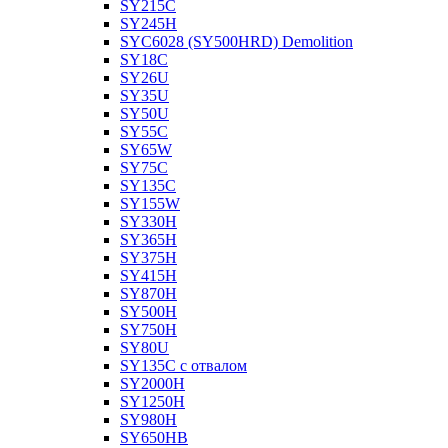
SY215C
SY245H
SYC6028 (SY500HRD) Demolition
SY18C
SY26U
SY35U
SY50U
SY55C
SY65W
SY75C
SY135C
SY155W
SY330H
SY365H
SY375H
SY415H
SY870H
SY500H
SY750H
SY80U
SY135C с отвалом
SY2000H
SY1250H
SY980H
SY650HB