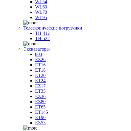
WL54
WL60
WL70
WL95
Телескопические погрузчики
TH 412
TH 522
Экскаваторы
803
EZ26
ET16
ET18
ET20
ET24
EZ17
ET35
EZ36
EZ80
ET65
ET145
ET90
EZ53