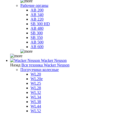
Рабочие органы
AB 200
AB 340
AB 220
SB 300 HD
AB 480
SB 300
SB 350
AB 500
AB 600
Wacker Neuson
Назад
Вся техника Wacker Neuson
Погрузчики колесные
WL20
WL20e
WL25
WL28
WL32
WL34
WL38
WL44
WL52