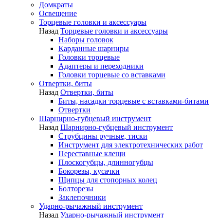
Домкраты
Освещение
Торцевые головки и аксессуары
Назад
Торцевые головки и аксессуары
Наборы головок
Карданные шарниры
Головки торцевые
Адаптеры и переходники
Головки торцевые со вставками
Отвертки, биты
Назад
Отвертки, биты
Биты, насадки торцевые с вставками-битами
Отвертки
Шарнирно-губцевый инструмент
Назад
Шарнирно-губцевый инструмент
Струбцины ручные, тиски
Инструмент для электротехнических работ
Переставные клещи
Плоскогубцы, длинногубцы
Бокорезы, кусачки
Щипцы для стопорных колец
Болторезы
Заклепочники
Ударно-рычажный инструмент
Назад
Ударно-рычажный инструмент