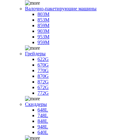
Валочно-пакетирующие машины
803M
853M
859M
903M
953M
959M
Грейдеры
622G
670G
770G
870G
872G
672G
772G
Скиддеры
648L
748L
848L
948L
640L