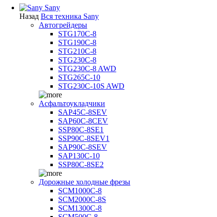
Sany
Назад
Вся техника Sany
Автогрейдеры
STG170C-8
STG190C-8
STG210C-8
STG230C-8
STG230C-8 AWD
STG265C-10
STG230C-10S AWD
Асфальтоукладчики
SAP45С-8SEV
SAP60C-8CEV
SSP80C-8SE1
SSP90C-8SEV1
SAP90C-8SEV
SAP130C-10
SSP80C-8SE2
Дорожные холодные фрезы
SCM1000C-8
SCM2000C-8S
SCM1300C-8
SCM500C-8