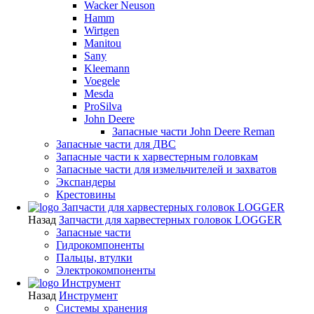
Wacker Neuson
Hamm
Wirtgen
Manitou
Sany
Kleemann
Voegele
Mesda
ProSilva
John Deere
Запасные части John Deere Reman
Запасные части для ДВС
Запасные части к харвестерным головкам
Запасные части для измельчителей и захватов
Экспандеры
Крестовины
Запчасти для харвестерных головок LOGGER
Назад
Запчасти для харвестерных головок LOGGER
Запасные части
Гидрокомпоненты
Пальцы, втулки
Электрокомпоненты
Инструмент
Назад
Инструмент
Системы хранения