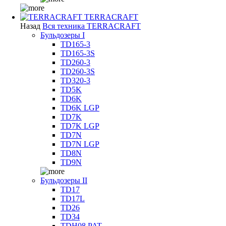
TERRACRAFT
Назад
Вся техника TERRACRAFT
Бульдозеры I
TD165-3
TD165-3S
TD260-3
TD260-3S
TD320-3
TD5K
TD6K
TD6K LGP
TD7K
TD7K LGP
TD7N
TD7N LGP
TD8N
TD9N
Бульдозеры II
TD17
TD17L
TD26
TD34
TDH08 PAT