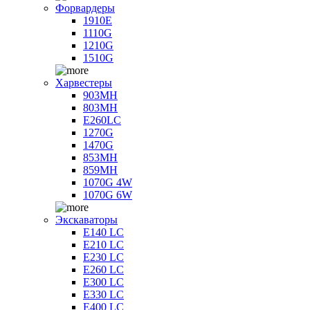
Форвардеры
1910E
1110G
1210G
1510G
Харвестеры
903MH
803MH
E260LC
1270G
1470G
853MH
859MH
1070G 4W
1070G 6W
Экскаваторы
E140 LC
E210 LC
E230 LC
E260 LC
E300 LC
E330 LC
E400 LC