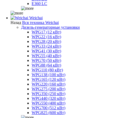
E360 LC
Weichai
Назад
Вся техника Weichai
Дизель-генераторные установки
WPG17 (12 кВт)
WPG22 (16 кВт)
WPG28 (20 кВт)
WPG33 (24 кВт)
WPG41 (30 кВт)
WPG55 (40 кВт)
WPG70 (50 кВт)
WPG88 (64 кВт)
WPG110 (80 кВт)
WPG138 (100 кВт)
WPG165 (120 кВт)
WPG220 (160 кВт)
WPG275 (200 кВт)
WPG350 (250 кВт)
WPG440 (320 кВт)
WPG550 (400 кВт)
WPG700 (512 кВт)
WPG825 (600 кВт)