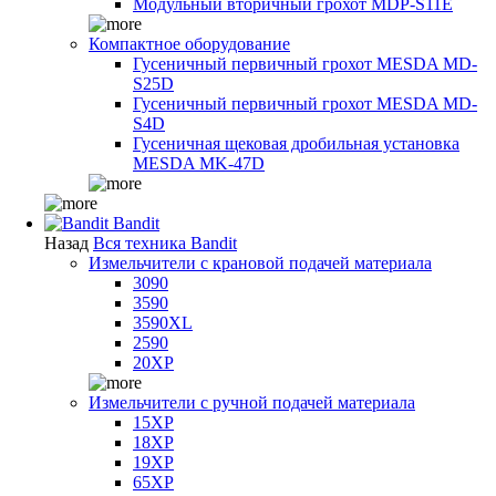
Модульный вторичный грохот MDP-S11E
Компактное оборудование
Гусеничный первичный грохот MESDA MD-
S25D
Гусеничный первичный грохот MESDA MD-
S4D
Гусеничная щековая дробильная установка
MESDA MK-47D
Bandit
Назад
Вся техника Bandit
Измельчители с крановой подачей материала
3090
3590
3590XL
2590
20XP
Измельчители с ручной подачей материала
15XP
18XP
19XP
65XP