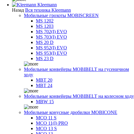
Kleemann
Назад
Вся техника Kleemann
Мобильные грохоты MOBISCREEN
MS 1202
MS 1203
MS 702(I) EVO
MS 703(I) EVO
MS 20 D
MS 952(I) EVO
MS 953(I) EVO
MS 23 D
Мобильные конвейеры MOBIBELT на гусеничном
ходу
MBT 20
MBT 24
Мобильные конвейеры MOBIBELT на колесном ходу
MBW 15
Мобильные конусные дробилки MOBICONE
MCO 11 S
MCO 11(I) PRO
MCO 13 S
MCO 13