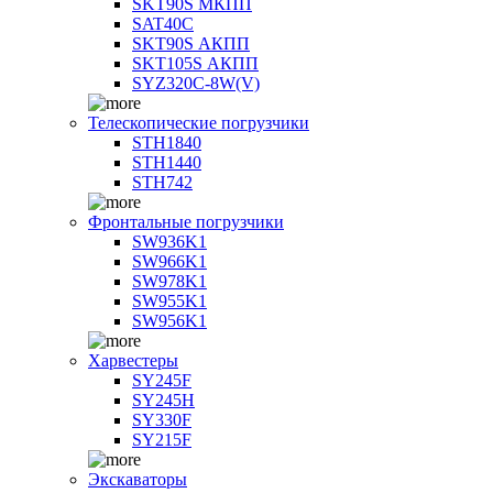
SKT90S МКПП
SAT40C
SKT90S АКПП
SKT105S АКПП
SYZ320C-8W(V)
Телескопические погрузчики
STH1840
STH1440
STH742
Фронтальные погрузчики
SW936K1
SW966K1
SW978K1
SW955K1
SW956K1
Харвестеры
SY245F
SY245H
SY330F
SY215F
Экскаваторы