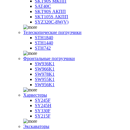
SKT90S МКПП
SAT40C
SKT90S АКПП
SKT105S АКПП
SYZ320C-8W(V)
Телескопические погрузчики
STH1840
STH1440
STH742
Фронтальные погрузчики
SW936K1
SW966K1
SW978K1
SW955K1
SW956K1
Харвестеры
SY245F
SY245H
SY330F
SY215F
Экскаваторы