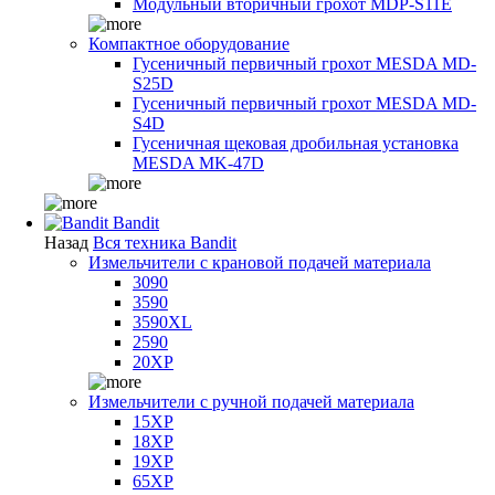
Модульный вторичный грохот MDP-S11E
Компактное оборудование
Гусеничный первичный грохот MESDA MD-
S25D
Гусеничный первичный грохот MESDA MD-
S4D
Гусеничная щековая дробильная установка
MESDA MK-47D
Bandit
Назад
Вся техника Bandit
Измельчители с крановой подачей материала
3090
3590
3590XL
2590
20XP
Измельчители с ручной подачей материала
15XP
18XP
19XP
65XP