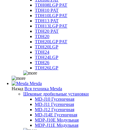
TDH08LGP PAT
TDH10 PAT
TDH10LGP PAT
TDH13 PAT
TDH13LGP PAT
TDH20 PAT
TDH20
TDH20LGP PAT
TDH20LGP
TDH24
TDH24LGP
TDH26
TDH26LGP
Mesda
Назад
Вся техника Mesda
Щековые дробильные установки
MD-J10 Гусеничная
MD-J11 Гусеничная
MD-J12 Гусеничная
MD-J14E Гусеничная
MDP-J10E Модульная
MDP-J11E Модульная