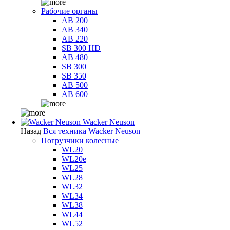
Рабочие органы
AB 200
AB 340
AB 220
SB 300 HD
AB 480
SB 300
SB 350
AB 500
AB 600
Wacker Neuson
Назад
Вся техника Wacker Neuson
Погрузчики колесные
WL20
WL20e
WL25
WL28
WL32
WL34
WL38
WL44
WL52