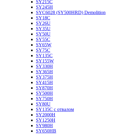
SY215C
SY245H
SYC6028 (SY500HRD) Demolition
SY18C
SY26U
SY35U
SY50U
SY55C
SY65W
SY75C
SY135C
SY155W
SY330H
SY365H
SY375H
SY415H
SY870H
SY500H
SY750H
SY80U
SY135C с отвалом
SY2000H
SY1250H
SY980H
SY650HB