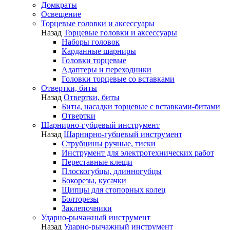
Домкраты
Освещение
Торцевые головки и аксессуары
Назад
Торцевые головки и аксессуары
Наборы головок
Карданные шарниры
Головки торцевые
Адаптеры и переходники
Головки торцевые со вставками
Отвертки, биты
Назад
Отвертки, биты
Биты, насадки торцевые с вставками-битами
Отвертки
Шарнирно-губцевый инструмент
Назад
Шарнирно-губцевый инструмент
Струбцины ручные, тиски
Инструмент для электротехнических работ
Переставные клещи
Плоскогубцы, длинногубцы
Бокорезы, кусачки
Щипцы для стопорных колец
Болторезы
Заклепочники
Ударно-рычажный инструмент
Назад
Ударно-рычажный инструмент