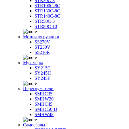
STR30C-8
STR100C-8С
STR130C-8С
STR140C-8С
STR50C-8
STR80C-10
Мини-погрузчики
SS270V
ST230V
SS210R
Мульчеры
SY215C
SY245H
SY245F
Перегружатели
SMHC35
SMHW30
SMHC45
SMHC50-D
SMHW48
Самосвалы