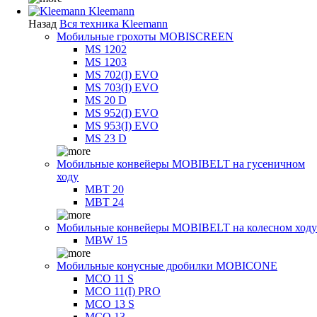
Kleemann
Назад
Вся техника Kleemann
Мобильные грохоты MOBISCREEN
MS 1202
MS 1203
MS 702(I) EVO
MS 703(I) EVO
MS 20 D
MS 952(I) EVO
MS 953(I) EVO
MS 23 D
Мобильные конвейеры MOBIBELT на гусеничном
ходу
MBT 20
MBT 24
Мобильные конвейеры MOBIBELT на колесном ходу
MBW 15
Мобильные конусные дробилки MOBICONE
MCO 11 S
MCO 11(I) PRO
MCO 13 S
MCO 13