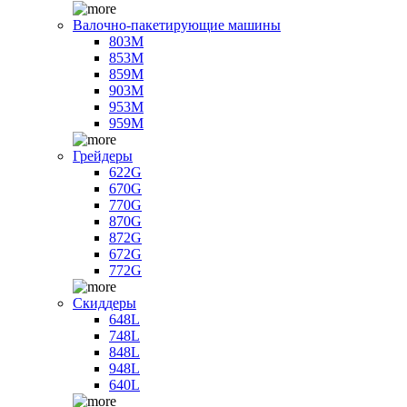
Валочно-пакетирующие машины
803M
853M
859M
903M
953M
959M
Грейдеры
622G
670G
770G
870G
872G
672G
772G
Скиддеры
648L
748L
848L
948L
640L