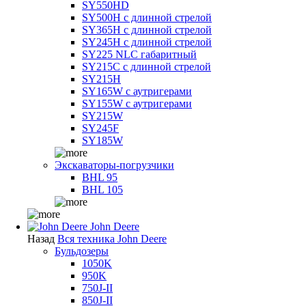
SY550HD
SY500H с длинной стрелой
SY365H с длинной стрелой
SY245H с длинной стрелой
SY225 NLC габаритный
SY215C с длинной стрелой
SY215H
SY165W с аутригерами
SY155W с аутригерами
SY215W
SY245F
SY185W
Экскаваторы-погрузчики
BHL 95
BHL 105
John Deere
Назад
Вся техника John Deere
Бульдозеры
1050K
950K
750J-II
850J-II