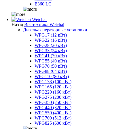
E360 LC
Weichai
Назад
Вся техника Weichai
Дизель-генераторные установки
WPG17 (12 кВт)
WPG22 (16 кВт)
WPG28 (20 кВт)
WPG33 (24 кВт)
WPG41 (30 кВт)
WPG55 (40 кВт)
WPG70 (50 кВт)
WPG88 (64 кВт)
WPG110 (80 кВт)
WPG138 (100 кВт)
WPG165 (120 кВт)
WPG220 (160 кВт)
WPG275 (200 кВт)
WPG350 (250 кВт)
WPG440 (320 кВт)
WPG550 (400 кВт)
WPG700 (512 кВт)
WPG825 (600 кВт)