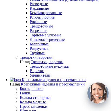
Разводные
Карданные
Комбинированные
Ключи прочие
Рожковые
Трещоточные
Разрезные
Торцевые угловые
Динамометрические
Баллонные
Радиусные
Трубные
Трещотки, воротки
Назад
Трещотки, воротки
Трещоточные рукоятки
Воротки
Удлинители
Крепежные изделия и прессмасленки
Назад
Крепежные изделия и прессмасленки
Болты, винты
Гайки
Кольца стопорные
Кольца медные
Пресс-масленки
Шпильки