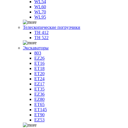
WL54
WL60
WL70
WL95
Телескопические погрузчики
TH 412
TH 522
Экскаваторы
803
EZ26
ET16
ET18
ET20
ET24
EZ17
ET35
EZ36
EZ80
ET65
ET145
ET90
EZ53