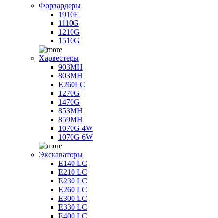
Форвардеры
1910E
1110G
1210G
1510G
Харвестеры
903MH
803MH
E260LC
1270G
1470G
853MH
859MH
1070G 4W
1070G 6W
Экскаваторы
E140 LC
E210 LC
E230 LC
E260 LC
E300 LC
E330 LC
E400 LC