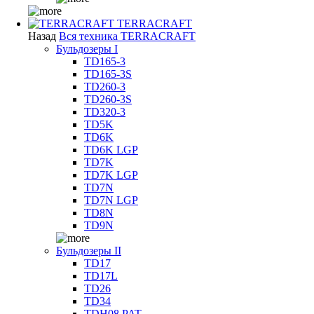
TERRACRAFT
Назад
Вся техника TERRACRAFT
Бульдозеры I
TD165-3
TD165-3S
TD260-3
TD260-3S
TD320-3
TD5K
TD6K
TD6K LGP
TD7K
TD7K LGP
TD7N
TD7N LGP
TD8N
TD9N
Бульдозеры II
TD17
TD17L
TD26
TD34
TDH08 PAT