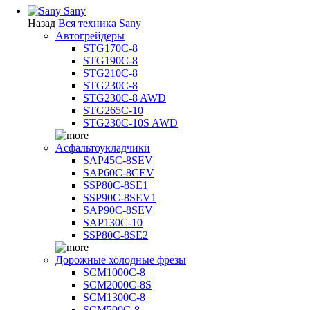
Sany
Назад
Вся техника Sany
Автогрейдеры
STG170C-8
STG190C-8
STG210C-8
STG230C-8
STG230C-8 AWD
STG265C-10
STG230C-10S AWD
Асфальтоукладчики
SAP45С-8SEV
SAP60C-8CEV
SSP80C-8SE1
SSP90C-8SEV1
SAP90C-8SEV
SAP130C-10
SSP80C-8SE2
Дорожные холодные фрезы
SCM1000C-8
SCM2000C-8S
SCM1300C-8
SCM500C-8