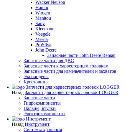
Wacker Neuson
Hamm
Wirtgen
Manitou
Sany
Kleemann
Voegele
Mesda
ProSilva
John Deere
Запасные части John Deere Reman
Запасные части для ДВС
Запасные части к харвестерным головкам
Запасные части для измельчителей и захватов
Экспандеры
Крестовины
Запчасти для харвестерных головок LOGGER
Назад
Запчасти для харвестерных головок LOGGER
Запасные части
Гидрокомпоненты
Пальцы, втулки
Электрокомпоненты
Инструмент
Назад
Инструмент
Системы хранения