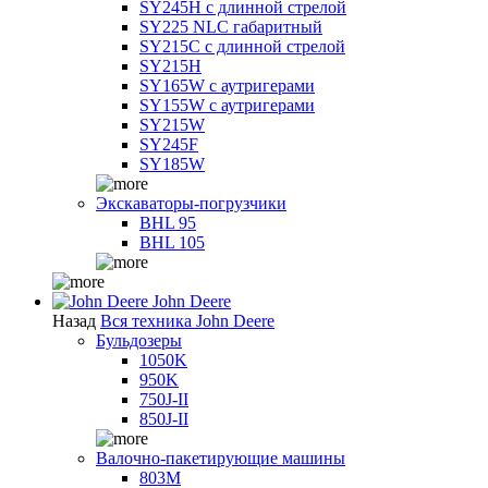
SY245H с длинной стрелой
SY225 NLC габаритный
SY215C с длинной стрелой
SY215H
SY165W с аутригерами
SY155W с аутригерами
SY215W
SY245F
SY185W
Экскаваторы-погрузчики
BHL 95
BHL 105
John Deere
Назад
Вся техника John Deere
Бульдозеры
1050K
950K
750J-II
850J-II
Валочно-пакетирующие машины
803M