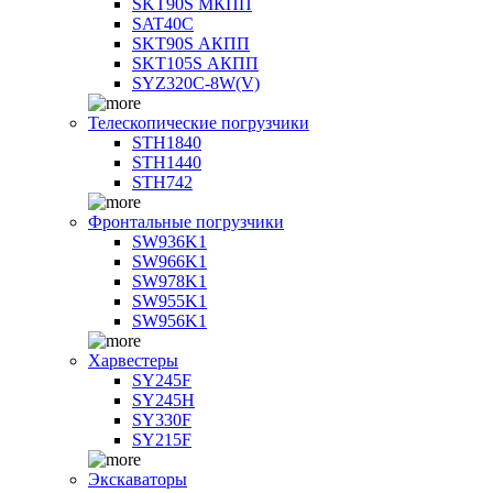
SKT90S МКПП
SAT40C
SKT90S АКПП
SKT105S АКПП
SYZ320C-8W(V)
Телескопические погрузчики
STH1840
STH1440
STH742
Фронтальные погрузчики
SW936K1
SW966K1
SW978K1
SW955K1
SW956K1
Харвестеры
SY245F
SY245H
SY330F
SY215F
Экскаваторы