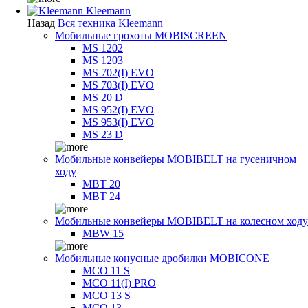
Kleemann
Назад
Вся техника Kleemann
Мобильные грохоты MOBISCREEN
MS 1202
MS 1203
MS 702(I) EVO
MS 703(I) EVO
MS 20 D
MS 952(I) EVO
MS 953(I) EVO
MS 23 D
Мобильные конвейеры MOBIBELT на гусеничном
ходу
MBT 20
MBT 24
Мобильные конвейеры MOBIBELT на колесном ходу
MBW 15
Мобильные конусные дробилки MOBICONE
MCO 11 S
MCO 11(I) PRO
MCO 13 S
MCO 13