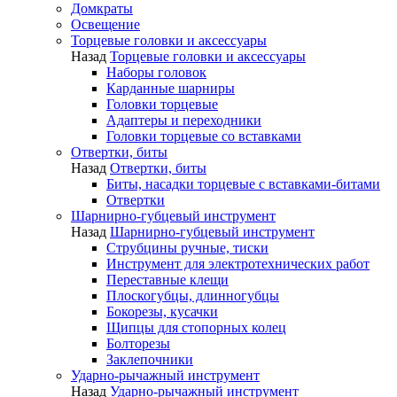
Домкраты
Освещение
Торцевые головки и аксессуары
Назад
Торцевые головки и аксессуары
Наборы головок
Карданные шарниры
Головки торцевые
Адаптеры и переходники
Головки торцевые со вставками
Отвертки, биты
Назад
Отвертки, биты
Биты, насадки торцевые с вставками-битами
Отвертки
Шарнирно-губцевый инструмент
Назад
Шарнирно-губцевый инструмент
Струбцины ручные, тиски
Инструмент для электротехнических работ
Переставные клещи
Плоскогубцы, длинногубцы
Бокорезы, кусачки
Щипцы для стопорных колец
Болторезы
Заклепочники
Ударно-рычажный инструмент
Назад
Ударно-рычажный инструмент