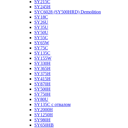
SY215C
SY245H
SYC6028 (SY500HRD) Demolition
SY18C
SY26U
SY35U
SY50U
SY55C
SY65W
SY75C
SY135C
SY155W
SY330H
SY365H
SY375H
SY415H
SY870H
SY500H
SY750H
SY80U
SY135C с отвалом
SY2000H
SY1250H
SY980H
SY650HB