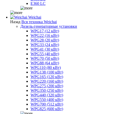
E360 LC
Weichai
Назад
Вся техника Weichai
Дизель-генераторные установки
WPG17 (12 кВт)
WPG22 (16 кВт)
WPG28 (20 кВт)
WPG33 (24 кВт)
WPG41 (30 кВт)
WPG55 (40 кВт)
WPG70 (50 кВт)
WPG88 (64 кВт)
WPG110 (80 кВт)
WPG138 (100 кВт)
WPG165 (120 кВт)
WPG220 (160 кВт)
WPG275 (200 кВт)
WPG350 (250 кВт)
WPG440 (320 кВт)
WPG550 (400 кВт)
WPG700 (512 кВт)
WPG825 (600 кВт)