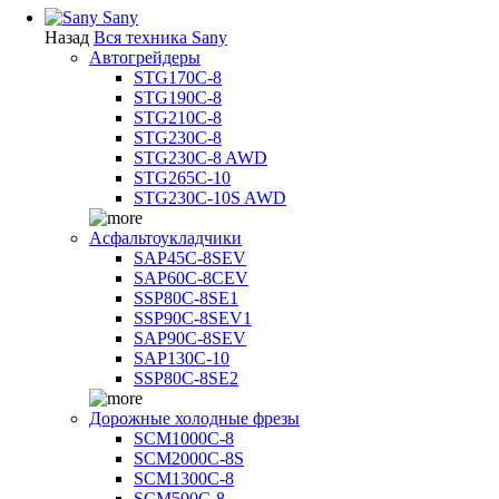
Sany
Назад
Вся техника Sany
Автогрейдеры
STG170C-8
STG190C-8
STG210C-8
STG230C-8
STG230C-8 AWD
STG265C-10
STG230C-10S AWD
Асфальтоукладчики
SAP45С-8SEV
SAP60C-8CEV
SSP80C-8SE1
SSP90C-8SEV1
SAP90C-8SEV
SAP130C-10
SSP80C-8SE2
Дорожные холодные фрезы
SCM1000C-8
SCM2000C-8S
SCM1300C-8
SCM500C-8