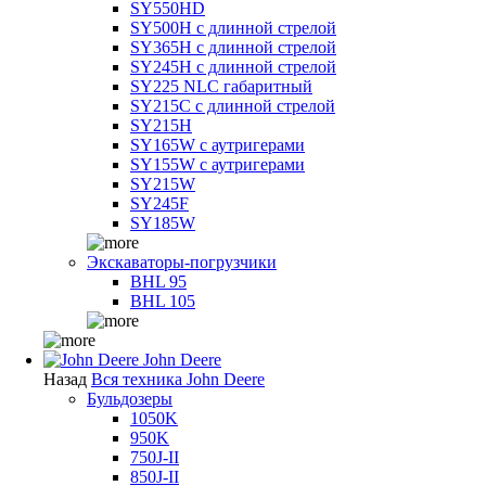
SY550HD
SY500H с длинной стрелой
SY365H с длинной стрелой
SY245H с длинной стрелой
SY225 NLC габаритный
SY215C с длинной стрелой
SY215H
SY165W с аутригерами
SY155W с аутригерами
SY215W
SY245F
SY185W
Экскаваторы-погрузчики
BHL 95
BHL 105
John Deere
Назад
Вся техника John Deere
Бульдозеры
1050K
950K
750J-II
850J-II