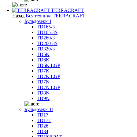
TERRACRAFT
Назад
Вся техника TERRACRAFT
Бульдозеры I
TD165-3
TD165-3S
TD260-3
TD260-3S
TD320-3
TD5K
TD6K
TD6K LGP
TD7K
TD7K LGP
TD7N
TD7N LGP
TD8N
TD9N
Бульдозеры II
TD17
TD17L
TD26
TD34
TDH08 PAT