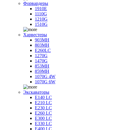
Форвардеры
1910E
1110G
1210G
1510G
Харвестеры
903MH
803MH
E260LC
1270G
1470G
853MH
859MH
1070G 4W
1070G 6W
Экскаваторы
E140 LC
E210 LC
E230 LC
E260 LC
E300 LC
E330 LC
E400 LC