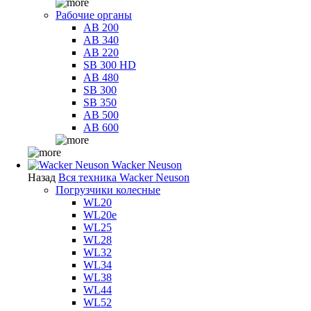
Рабочие органы
AB 200
AB 340
AB 220
SB 300 HD
AB 480
SB 300
SB 350
AB 500
AB 600
Wacker Neuson
Назад
Вся техника Wacker Neuson
Погрузчики колесные
WL20
WL20e
WL25
WL28
WL32
WL34
WL38
WL44
WL52