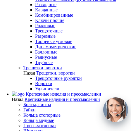
Разводные
Карданные
Комбинированные
Ключи прочие
Рожковые
Трещоточные
Разрезные
Торцевые угловые
Динамометрические
Баллонные
Радиусные
Трубные
Трещотки, воротки
Назад
Трещотки, воротки
Трещоточные рукоятки
Воротки
Удлинители
Крепежные изделия и прессмасленки
Назад
Крепежные изделия и прессмасленки
Болты, винты
Гайки
Кольца стопорные
Кольца медные
Пресс-масленки
Шпильки