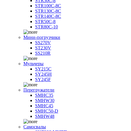
STR30C-8
STR100C-8С
STR130C-8С
STR140C-8С
STR50C-8
STR80C-10
Мини-погрузчики
SS270V
ST230V
SS210R
Мульчеры
SY215C
SY245H
SY245F
Перегружатели
SMHC35
SMHW30
SMHC45
SMHC50-D
SMHW48
Самосвалы