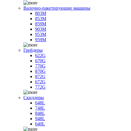
Валочно-пакетирующие машины
803M
853M
859M
903M
953M
959M
Грейдеры
622G
670G
770G
870G
872G
672G
772G
Скиддеры
648L
748L
848L
948L
640L