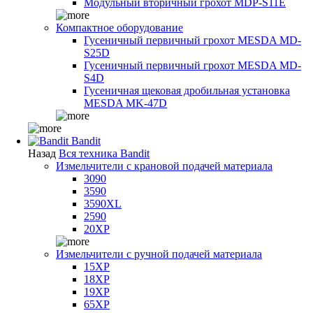
Модульный вторичный грохот MDP-S11E
Компактное оборудование
Гусеничный первичный грохот MESDA MD-
S25D
Гусеничный первичный грохот MESDA MD-
S4D
Гусеничная щековая дробильная установка
MESDA MK-47D
Bandit
Назад
Вся техника Bandit
Измельчители с крановой подачей материала
3090
3590
3590XL
2590
20XP
Измельчители с ручной подачей материала
15XP
18XP
19XP
65XP