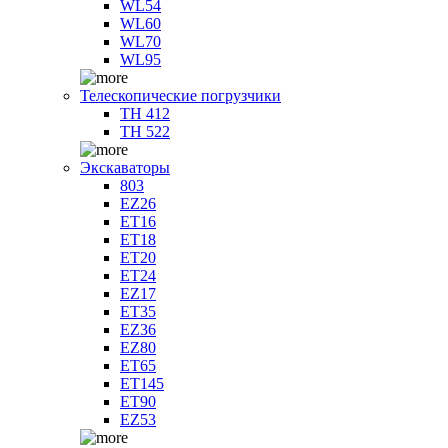
WL54
WL60
WL70
WL95
Телескопические погрузчики
TH 412
TH 522
Экскаваторы
803
EZ26
ET16
ET18
ET20
ET24
EZ17
ET35
EZ36
EZ80
ET65
ET145
ET90
EZ53