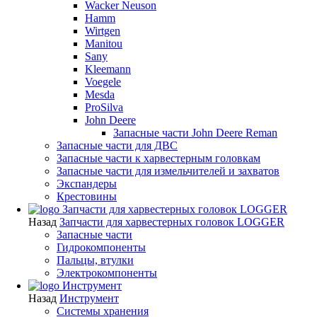
Wacker Neuson
Hamm
Wirtgen
Manitou
Sany
Kleemann
Voegele
Mesda
ProSilva
John Deere
Запасные части John Deere Reman
Запасные части для ДВС
Запасные части к харвестерным головкам
Запасные части для измельчителей и захватов
Экспандеры
Крестовины
Запчасти для харвестерных головок LOGGER
Назад
Запчасти для харвестерных головок LOGGER
Запасные части
Гидрокомпоненты
Пальцы, втулки
Электрокомпоненты
Инструмент
Назад
Инструмент
Системы хранения