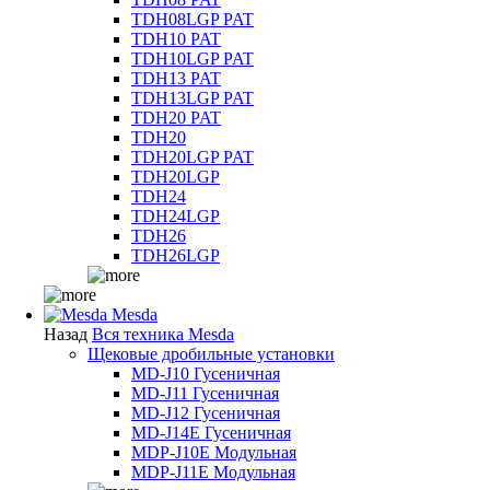
TDH08LGP PAT
TDH10 PAT
TDH10LGP PAT
TDH13 PAT
TDH13LGP PAT
TDH20 PAT
TDH20
TDH20LGP PAT
TDH20LGP
TDH24
TDH24LGP
TDH26
TDH26LGP
Mesda
Назад
Вся техника Mesda
Щековые дробильные установки
MD-J10 Гусеничная
MD-J11 Гусеничная
MD-J12 Гусеничная
MD-J14E Гусеничная
MDP-J10E Модульная
MDP-J11E Модульная