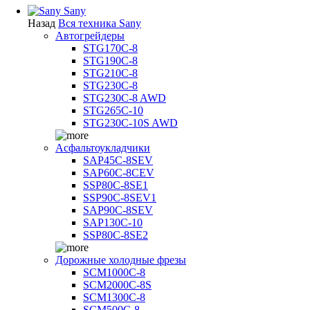
Sany
Назад
Вся техника Sany
Автогрейдеры
STG170C-8
STG190C-8
STG210C-8
STG230C-8
STG230C-8 AWD
STG265C-10
STG230C-10S AWD
Асфальтоукладчики
SAP45С-8SEV
SAP60C-8CEV
SSP80C-8SE1
SSP90C-8SEV1
SAP90C-8SEV
SAP130C-10
SSP80C-8SE2
Дорожные холодные фрезы
SCM1000C-8
SCM2000C-8S
SCM1300C-8
SCM500C-8