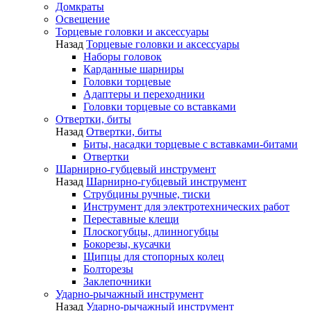
Домкраты
Освещение
Торцевые головки и аксессуары
Назад
Торцевые головки и аксессуары
Наборы головок
Карданные шарниры
Головки торцевые
Адаптеры и переходники
Головки торцевые со вставками
Отвертки, биты
Назад
Отвертки, биты
Биты, насадки торцевые с вставками-битами
Отвертки
Шарнирно-губцевый инструмент
Назад
Шарнирно-губцевый инструмент
Струбцины ручные, тиски
Инструмент для электротехнических работ
Переставные клещи
Плоскогубцы, длинногубцы
Бокорезы, кусачки
Щипцы для стопорных колец
Болторезы
Заклепочники
Ударно-рычажный инструмент
Назад
Ударно-рычажный инструмент