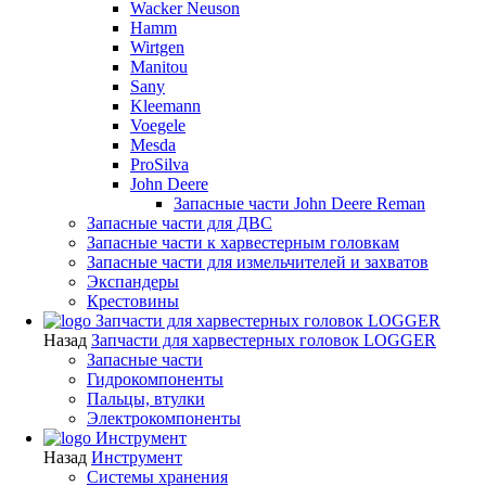
Wacker Neuson
Hamm
Wirtgen
Manitou
Sany
Kleemann
Voegele
Mesda
ProSilva
John Deere
Запасные части John Deere Reman
Запасные части для ДВС
Запасные части к харвестерным головкам
Запасные части для измельчителей и захватов
Экспандеры
Крестовины
Запчасти для харвестерных головок LOGGER
Назад
Запчасти для харвестерных головок LOGGER
Запасные части
Гидрокомпоненты
Пальцы, втулки
Электрокомпоненты
Инструмент
Назад
Инструмент
Системы хранения