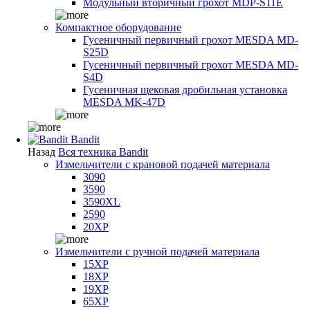
Модульный вторичный грохот MDP-S11E
Компактное оборудование
Гусеничный первичный грохот MESDA MD-
S25D
Гусеничный первичный грохот MESDA MD-
S4D
Гусеничная щековая дробильная установка
MESDA MK-47D
Bandit
Назад
Вся техника Bandit
Измельчители с крановой подачей материала
3090
3590
3590XL
2590
20XP
Измельчители с ручной подачей материала
15XP
18XP
19XP
65XP