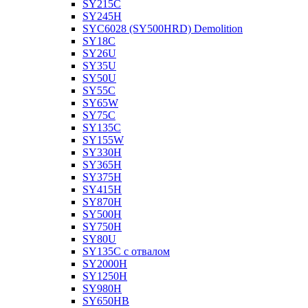
SY215C
SY245H
SYC6028 (SY500HRD) Demolition
SY18C
SY26U
SY35U
SY50U
SY55C
SY65W
SY75C
SY135C
SY155W
SY330H
SY365H
SY375H
SY415H
SY870H
SY500H
SY750H
SY80U
SY135C с отвалом
SY2000H
SY1250H
SY980H
SY650HB