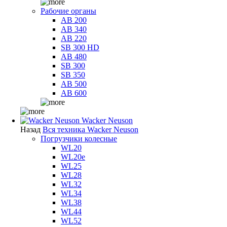
Рабочие органы
AB 200
AB 340
AB 220
SB 300 HD
AB 480
SB 300
SB 350
AB 500
AB 600
Wacker Neuson
Назад
Вся техника Wacker Neuson
Погрузчики колесные
WL20
WL20e
WL25
WL28
WL32
WL34
WL38
WL44
WL52