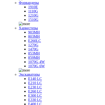
Форвардеры
1910E
1110G
1210G
1510G
Харвестеры
903MH
803MH
E260LC
1270G
1470G
853MH
859MH
1070G 4W
1070G 6W
Экскаваторы
E140 LC
E210 LC
E230 LC
E260 LC
E300 LC
E330 LC
E400 LC