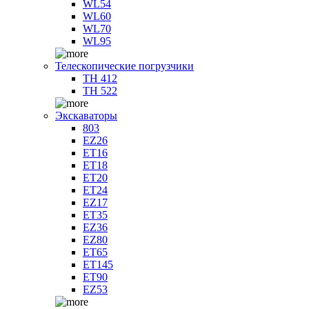
WL54
WL60
WL70
WL95
Телескопические погрузчики
TH 412
TH 522
Экскаваторы
803
EZ26
ET16
ET18
ET20
ET24
EZ17
ET35
EZ36
EZ80
ET65
ET145
ET90
EZ53