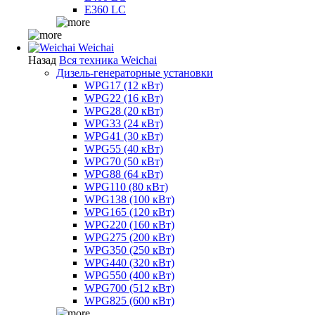
E360 LC
Weichai
Назад
Вся техника Weichai
Дизель-генераторные установки
WPG17 (12 кВт)
WPG22 (16 кВт)
WPG28 (20 кВт)
WPG33 (24 кВт)
WPG41 (30 кВт)
WPG55 (40 кВт)
WPG70 (50 кВт)
WPG88 (64 кВт)
WPG110 (80 кВт)
WPG138 (100 кВт)
WPG165 (120 кВт)
WPG220 (160 кВт)
WPG275 (200 кВт)
WPG350 (250 кВт)
WPG440 (320 кВт)
WPG550 (400 кВт)
WPG700 (512 кВт)
WPG825 (600 кВт)