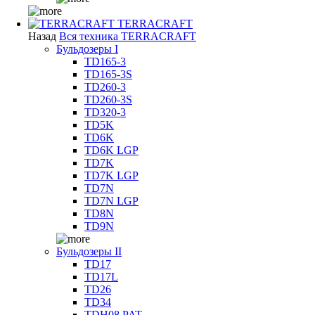
TERRACRAFT
Назад
Вся техника TERRACRAFT
Бульдозеры I
TD165-3
TD165-3S
TD260-3
TD260-3S
TD320-3
TD5K
TD6K
TD6K LGP
TD7K
TD7K LGP
TD7N
TD7N LGP
TD8N
TD9N
Бульдозеры II
TD17
TD17L
TD26
TD34
TDH08 PAT