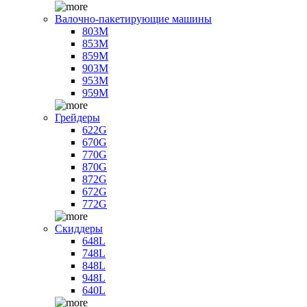
Валочно-пакетирующие машины
803M
853M
859M
903M
953M
959M
Грейдеры
622G
670G
770G
870G
872G
672G
772G
Скиддеры
648L
748L
848L
948L
640L