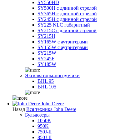
SY550HD
SY500H с длинной стрелой
SY365H с длинной стрелой
SY245H с длинной стрелой
SY225 NLC габаритный
SY215C с длинной стрелой
SY215H
SY165W с аутригерами
SY155W с аутригерами
SY215W
SY245F
SY185W
Экскаваторы-погрузчики
BHL 95
BHL 105
John Deere
Назад
Вся техника John Deere
Бульдозеры
1050K
950K
750J-II
850J-II