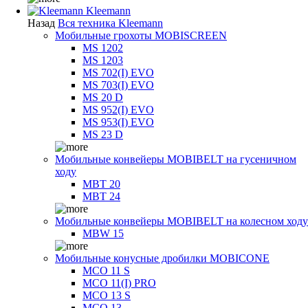
Kleemann
Назад
Вся техника Kleemann
Мобильные грохоты MOBISCREEN
MS 1202
MS 1203
MS 702(I) EVO
MS 703(I) EVO
MS 20 D
MS 952(I) EVO
MS 953(I) EVO
MS 23 D
Мобильные конвейеры MOBIBELT на гусеничном
ходу
MBT 20
MBT 24
Мобильные конвейеры MOBIBELT на колесном ходу
MBW 15
Мобильные конусные дробилки MOBICONE
MCO 11 S
MCO 11(I) PRO
MCO 13 S
MCO 13