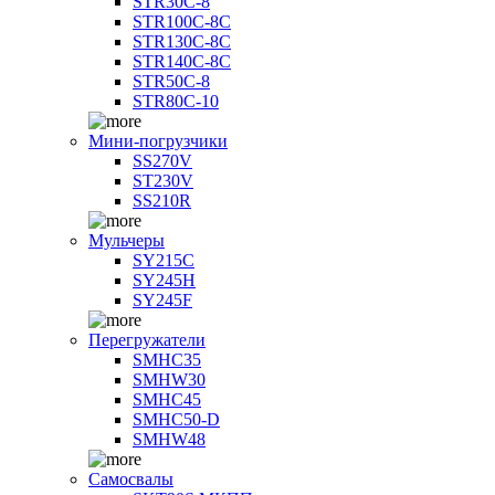
STR30C-8
STR100C-8С
STR130C-8С
STR140C-8С
STR50C-8
STR80C-10
Мини-погрузчики
SS270V
ST230V
SS210R
Мульчеры
SY215C
SY245H
SY245F
Перегружатели
SMHC35
SMHW30
SMHC45
SMHC50-D
SMHW48
Самосвалы