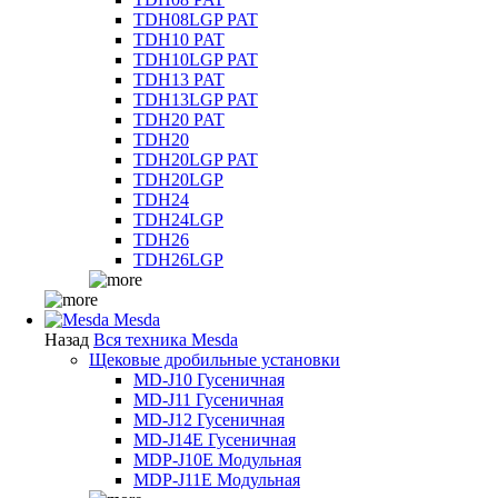
TDH08LGP PAT
TDH10 PAT
TDH10LGP PAT
TDH13 PAT
TDH13LGP PAT
TDH20 PAT
TDH20
TDH20LGP PAT
TDH20LGP
TDH24
TDH24LGP
TDH26
TDH26LGP
Mesda
Назад
Вся техника Mesda
Щековые дробильные установки
MD-J10 Гусеничная
MD-J11 Гусеничная
MD-J12 Гусеничная
MD-J14E Гусеничная
MDP-J10E Модульная
MDP-J11E Модульная