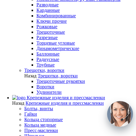
Разводные
Карданные
Комбинированные
Ключи прочие
Рожковые
Трещоточные
Разрезные
Торцевые угловые
Динамометрические
Баллонные
Радиусные
Трубные
Трещотки, воротки
Назад
Трещотки, воротки
Трещоточные рукоятки
Воротки
Удлинители
Крепежные изделия и прессмасленки
Назад
Крепежные изделия и прессмасленки
Болты, винты
Гайки
Кольца стопорные
Кольца медные
Пресс-масленки
Шпильки