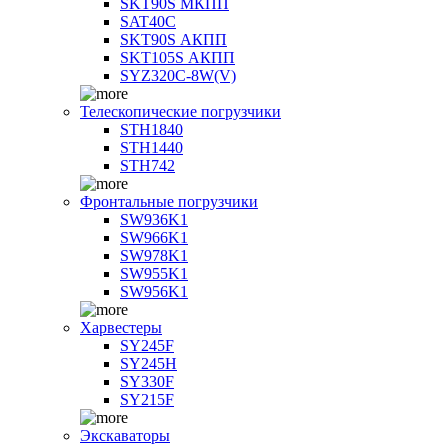
SKT90S МКПП
SAT40C
SKT90S АКПП
SKT105S АКПП
SYZ320C-8W(V)
Телескопические погрузчики
STH1840
STH1440
STH742
Фронтальные погрузчики
SW936K1
SW966K1
SW978K1
SW955K1
SW956K1
Харвестеры
SY245F
SY245H
SY330F
SY215F
Экскаваторы