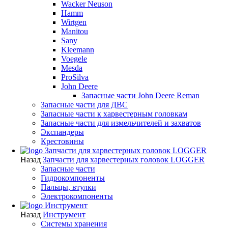
Wacker Neuson
Hamm
Wirtgen
Manitou
Sany
Kleemann
Voegele
Mesda
ProSilva
John Deere
Запасные части John Deere Reman
Запасные части для ДВС
Запасные части к харвестерным головкам
Запасные части для измельчителей и захватов
Экспандеры
Крестовины
Запчасти для харвестерных головок LOGGER
Назад
Запчасти для харвестерных головок LOGGER
Запасные части
Гидрокомпоненты
Пальцы, втулки
Электрокомпоненты
Инструмент
Назад
Инструмент
Системы хранения