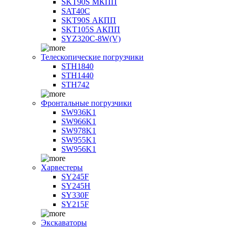
SKT90S МКПП
SAT40C
SKT90S АКПП
SKT105S АКПП
SYZ320C-8W(V)
Телескопические погрузчики
STH1840
STH1440
STH742
Фронтальные погрузчики
SW936K1
SW966K1
SW978K1
SW955K1
SW956K1
Харвестеры
SY245F
SY245H
SY330F
SY215F
Экскаваторы