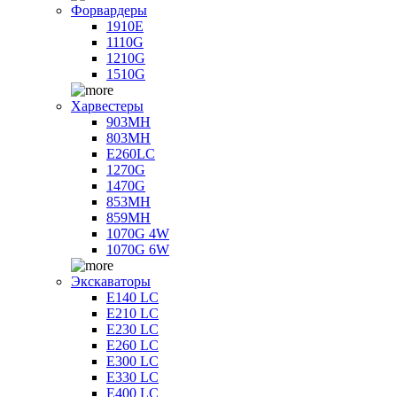
Форвардеры
1910E
1110G
1210G
1510G
Харвестеры
903MH
803MH
E260LC
1270G
1470G
853MH
859MH
1070G 4W
1070G 6W
Экскаваторы
E140 LC
E210 LC
E230 LC
E260 LC
E300 LC
E330 LC
E400 LC