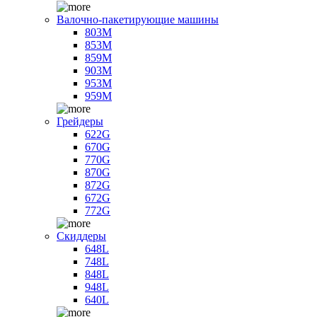
Валочно-пакетирующие машины
803M
853M
859M
903M
953M
959M
Грейдеры
622G
670G
770G
870G
872G
672G
772G
Скиддеры
648L
748L
848L
948L
640L