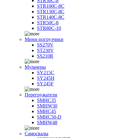
STR30C-8
STR100C-8С
STR130C-8С
STR140C-8С
STR50C-8
STR80C-10
Мини-погрузчики
SS270V
ST230V
SS210R
Мульчеры
SY215C
SY245H
SY245F
Перегружатели
SMHC35
SMHW30
SMHC45
SMHC50-D
SMHW48
Самосвалы