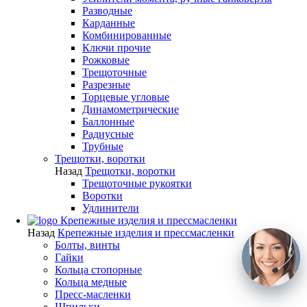
Разводные
Карданные
Комбинированные
Ключи прочие
Рожковые
Трещоточные
Разрезные
Торцевые угловые
Динамометрические
Баллонные
Радиусные
Трубные
Трещотки, воротки
Назад
Трещотки, воротки
Трещоточные рукоятки
Воротки
Удлинители
Крепежные изделия и прессмасленки
Назад
Крепежные изделия и прессмасленки
Болты, винты
Гайки
Кольца стопорные
Кольца медные
Пресс-масленки
Шпильки