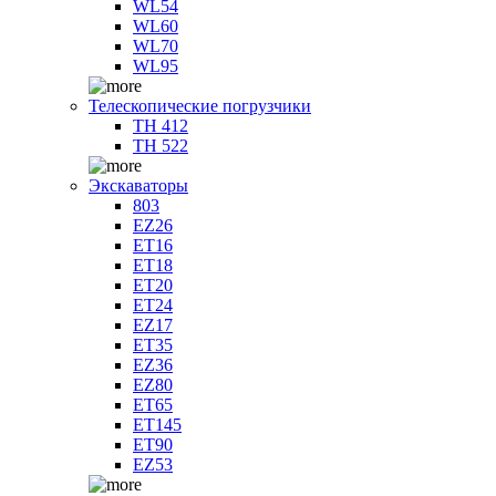
WL54
WL60
WL70
WL95
Телескопические погрузчики
TH 412
TH 522
Экскаваторы
803
EZ26
ET16
ET18
ET20
ET24
EZ17
ET35
EZ36
EZ80
ET65
ET145
ET90
EZ53