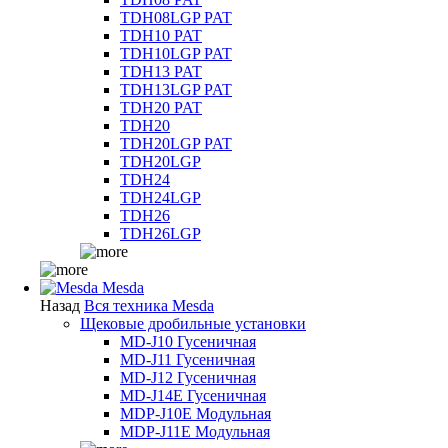
TDH08LGP PAT
TDH10 PAT
TDH10LGP PAT
TDH13 PAT
TDH13LGP PAT
TDH20 PAT
TDH20
TDH20LGP PAT
TDH20LGP
TDH24
TDH24LGP
TDH26
TDH26LGP
Mesda
Назад
Вся техника Mesda
Щековые дробильные установки
MD-J10 Гусеничная
MD-J11 Гусеничная
MD-J12 Гусеничная
MD-J14E Гусеничная
MDP-J10E Модульная
MDP-J11E Модульная