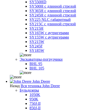
SY550HD
SY500H с длинной стрелой
SY365H с длинной стрелой
SY245H с длинной стрелой
SY225 NLC габаритный
SY215C с длинной стрелой
SY215H
SY165W с аутригерами
SY155W с аутригерами
SY215W
SY245F
SY185W
Экскаваторы-погрузчики
BHL 95
BHL 105
John Deere
Назад
Вся техника John Deere
Бульдозеры
1050K
950K
750J-II
850J-II