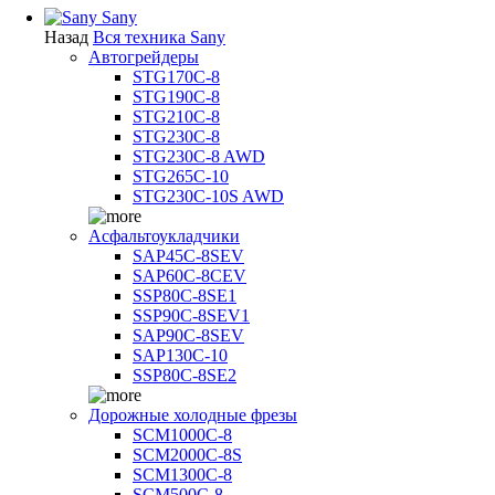
Sany
Назад
Вся техника Sany
Автогрейдеры
STG170C-8
STG190C-8
STG210C-8
STG230C-8
STG230C-8 AWD
STG265C-10
STG230C-10S AWD
Асфальтоукладчики
SAP45С-8SEV
SAP60C-8CEV
SSP80C-8SE1
SSP90C-8SEV1
SAP90C-8SEV
SAP130C-10
SSP80C-8SE2
Дорожные холодные фрезы
SCM1000C-8
SCM2000C-8S
SCM1300C-8
SCM500C-8