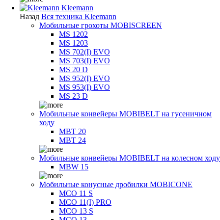
Kleemann
Назад
Вся техника Kleemann
Мобильные грохоты MOBISCREEN
MS 1202
MS 1203
MS 702(I) EVO
MS 703(I) EVO
MS 20 D
MS 952(I) EVO
MS 953(I) EVO
MS 23 D
Мобильные конвейеры MOBIBELT на гусеничном
ходу
MBT 20
MBT 24
Мобильные конвейеры MOBIBELT на колесном ходу
MBW 15
Мобильные конусные дробилки MOBICONE
MCO 11 S
MCO 11(I) PRO
MCO 13 S
MCO 13