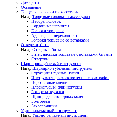
Домкраты
Освещение
Торцевые головки и аксессуары
Назад
Торцевые головки и аксессуары
Наборы головок
Карданные шарниры
Головки торцевые
Адаптеры и переходники
Головки торцевые со вставками
Отвертки, биты
Назад
Отвертки, биты
Биты, насадки торцевые с вставками-битами
Отвертки
Шарнирно-губцевый инструмент
Назад
Шарнирно-губцевый инструмент
Струбцины ручные, тиски
Инструмент для электротехнических работ
Переставные клещи
Плоскогубцы, длинногубцы
Бокорезы, кусачки
Щипцы для стопорных колец
Болторезы
Заклепочники
Ударно-рычажный инструмент
Назад
Ударно-рычажный инструмент