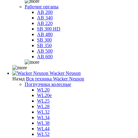
Рабочие органы
AB 200
AB 340
AB 220
SB 300 HD
AB 480
SB 300
SB 350
AB 500
AB 600
Wacker Neuson
Назад
Вся техника Wacker Neuson
Погрузчики колесные
WL20
WL20e
WL25
WL28
WL32
WL34
WL38
WL44
WL52