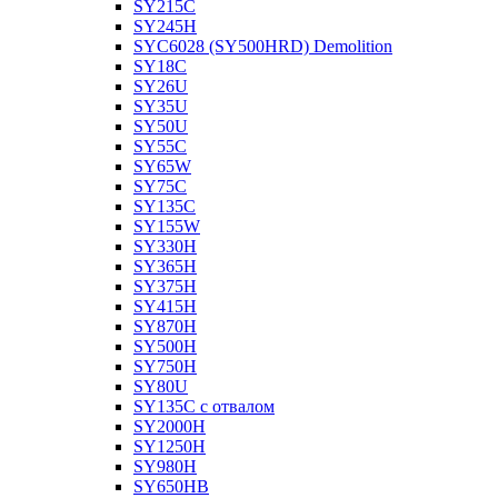
SY215C
SY245H
SYC6028 (SY500HRD) Demolition
SY18C
SY26U
SY35U
SY50U
SY55C
SY65W
SY75C
SY135C
SY155W
SY330H
SY365H
SY375H
SY415H
SY870H
SY500H
SY750H
SY80U
SY135C с отвалом
SY2000H
SY1250H
SY980H
SY650HB