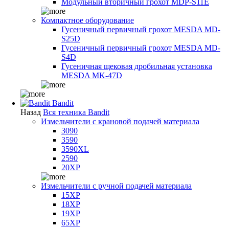
Модульный вторичный грохот MDP-S11E
Компактное оборудование
Гусеничный первичный грохот MESDA MD-
S25D
Гусеничный первичный грохот MESDA MD-
S4D
Гусеничная щековая дробильная установка
MESDA MK-47D
Bandit
Назад
Вся техника Bandit
Измельчители с крановой подачей материала
3090
3590
3590XL
2590
20XP
Измельчители с ручной подачей материала
15XP
18XP
19XP
65XP