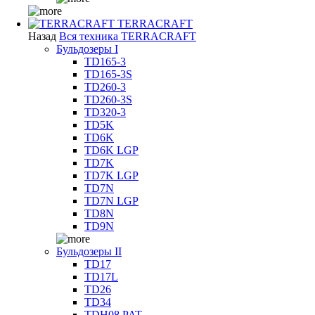
TERRACRAFT
Назад
Вся техника TERRACRAFT
Бульдозеры I
TD165-3
TD165-3S
TD260-3
TD260-3S
TD320-3
TD5K
TD6K
TD6K LGP
TD7K
TD7K LGP
TD7N
TD7N LGP
TD8N
TD9N
Бульдозеры II
TD17
TD17L
TD26
TD34
TDH08 PAT