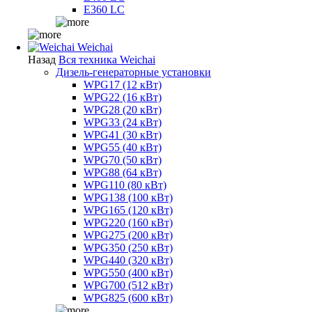
E360 LC
Weichai
Назад
Вся техника Weichai
Дизель-генераторные установки
WPG17 (12 кВт)
WPG22 (16 кВт)
WPG28 (20 кВт)
WPG33 (24 кВт)
WPG41 (30 кВт)
WPG55 (40 кВт)
WPG70 (50 кВт)
WPG88 (64 кВт)
WPG110 (80 кВт)
WPG138 (100 кВт)
WPG165 (120 кВт)
WPG220 (160 кВт)
WPG275 (200 кВт)
WPG350 (250 кВт)
WPG440 (320 кВт)
WPG550 (400 кВт)
WPG700 (512 кВт)
WPG825 (600 кВт)