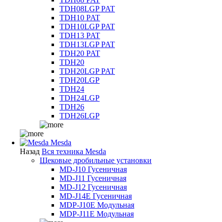
TDH08LGP PAT
TDH10 PAT
TDH10LGP PAT
TDH13 PAT
TDH13LGP PAT
TDH20 PAT
TDH20
TDH20LGP PAT
TDH20LGP
TDH24
TDH24LGP
TDH26
TDH26LGP
Mesda
Назад
Вся техника Mesda
Щековые дробильные установки
MD-J10 Гусеничная
MD-J11 Гусеничная
MD-J12 Гусеничная
MD-J14E Гусеничная
MDP-J10E Модульная
MDP-J11E Модульная