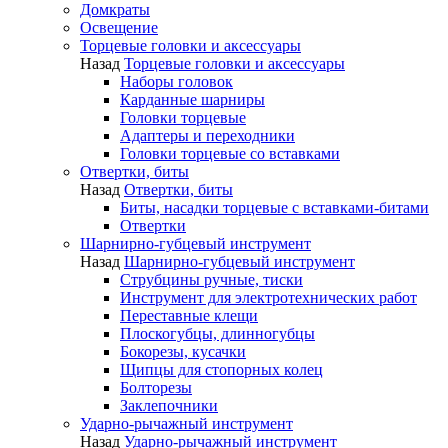
Домкраты
Освещение
Торцевые головки и аксессуары
Назад
Торцевые головки и аксессуары
Наборы головок
Карданные шарниры
Головки торцевые
Адаптеры и переходники
Головки торцевые со вставками
Отвертки, биты
Назад
Отвертки, биты
Биты, насадки торцевые с вставками-битами
Отвертки
Шарнирно-губцевый инструмент
Назад
Шарнирно-губцевый инструмент
Струбцины ручные, тиски
Инструмент для электротехнических работ
Переставные клещи
Плоскогубцы, длинногубцы
Бокорезы, кусачки
Щипцы для стопорных колец
Болторезы
Заклепочники
Ударно-рычажный инструмент
Назад
Ударно-рычажный инструмент