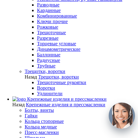
Разводные
Карданные
Комбинированные
Ключи прочие
Рожковые
Трещоточные
Разрезные
Торцевые угловые
Динамометрические
Баллонные
Радиусные
Трубные
Трещотки, воротки
Назад
Трещотки, воротки
Трещоточные рукоятки
Воротки
Удлинители
Крепежные изделия и прессмасленки
Назад
Крепежные изделия и прессмасленки
Болты, винты
Гайки
Кольца стопорные
Кольца медные
Пресс-масленки
Шпильки