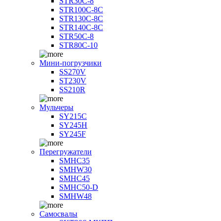
STR30C-8
STR100C-8С
STR130C-8С
STR140C-8С
STR50C-8
STR80C-10
Мини-погрузчики
SS270V
ST230V
SS210R
Мульчеры
SY215C
SY245H
SY245F
Перегружатели
SMHC35
SMHW30
SMHC45
SMHC50-D
SMHW48
Самосвалы