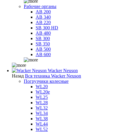
Рабочие органы
AB 200
AB 340
AB 220
SB 300 HD
AB 480
SB 300
SB 350
AB 500
AB 600
Wacker Neuson
Назад
Вся техника Wacker Neuson
Погрузчики колесные
WL20
WL20e
WL25
WL28
WL32
WL34
WL38
WL44
WL52