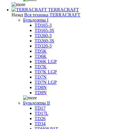
TERRACRAFT
Назад
Вся техника TERRACRAFT
Бульдозеры I
TD165-3
TD165-3S
TD260-3
TD260-3S
TD320-3
TD5K
TD6K
TD6K LGP
TD7K
TD7K LGP
TD7N
TD7N LGP
TD8N
TD9N
Бульдозеры II
TD17
TD17L
TD26
TD34
TDH08 PAT