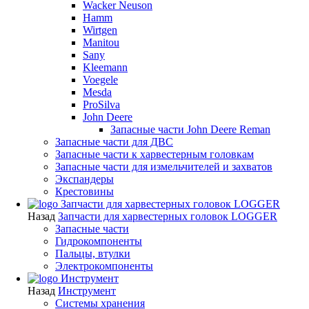
Wacker Neuson
Hamm
Wirtgen
Manitou
Sany
Kleemann
Voegele
Mesda
ProSilva
John Deere
Запасные части John Deere Reman
Запасные части для ДВС
Запасные части к харвестерным головкам
Запасные части для измельчителей и захватов
Экспандеры
Крестовины
Запчасти для харвестерных головок LOGGER
Назад
Запчасти для харвестерных головок LOGGER
Запасные части
Гидрокомпоненты
Пальцы, втулки
Электрокомпоненты
Инструмент
Назад
Инструмент
Системы хранения