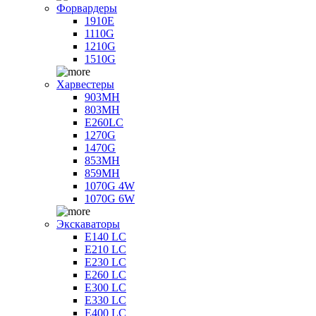
Форвардеры
1910E
1110G
1210G
1510G
Харвестеры
903MH
803MH
E260LC
1270G
1470G
853MH
859MH
1070G 4W
1070G 6W
Экскаваторы
E140 LC
E210 LC
E230 LC
E260 LC
E300 LC
E330 LC
E400 LC