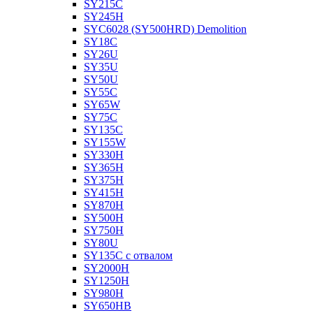
SY215C
SY245H
SYC6028 (SY500HRD) Demolition
SY18C
SY26U
SY35U
SY50U
SY55C
SY65W
SY75C
SY135C
SY155W
SY330H
SY365H
SY375H
SY415H
SY870H
SY500H
SY750H
SY80U
SY135C с отвалом
SY2000H
SY1250H
SY980H
SY650HB