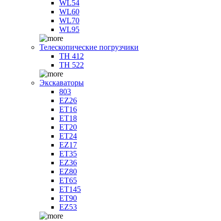
WL54
WL60
WL70
WL95
Телескопические погрузчики
TH 412
TH 522
Экскаваторы
803
EZ26
ET16
ET18
ET20
ET24
EZ17
ET35
EZ36
EZ80
ET65
ET145
ET90
EZ53