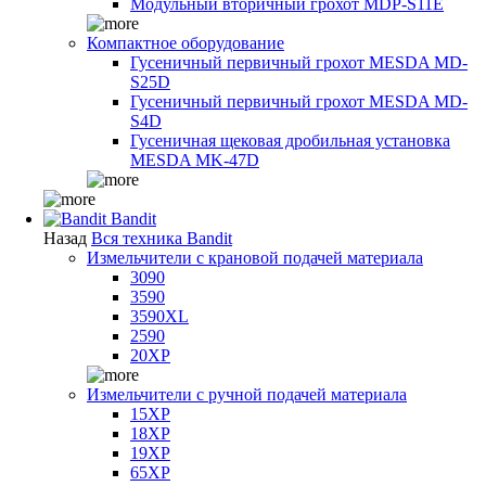
Модульный вторичный грохот MDP-S11E
Компактное оборудование
Гусеничный первичный грохот MESDA MD-
S25D
Гусеничный первичный грохот MESDA MD-
S4D
Гусеничная щековая дробильная установка
MESDA MK-47D
Bandit
Назад
Вся техника Bandit
Измельчители с крановой подачей материала
3090
3590
3590XL
2590
20XP
Измельчители с ручной подачей материала
15XP
18XP
19XP
65XP