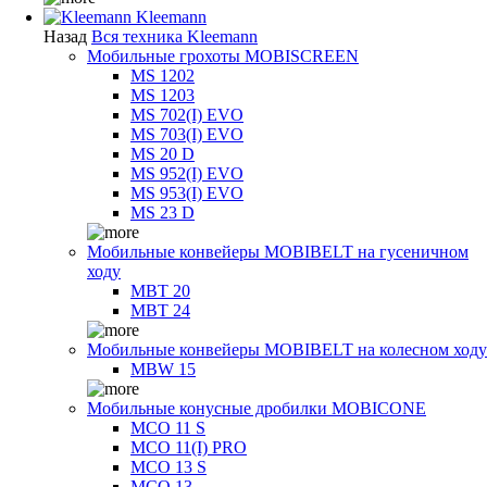
Kleemann
Назад
Вся техника Kleemann
Мобильные грохоты MOBISCREEN
MS 1202
MS 1203
MS 702(I) EVO
MS 703(I) EVO
MS 20 D
MS 952(I) EVO
MS 953(I) EVO
MS 23 D
Мобильные конвейеры MOBIBELT на гусеничном
ходу
MBT 20
MBT 24
Мобильные конвейеры MOBIBELT на колесном ходу
MBW 15
Мобильные конусные дробилки MOBICONE
MCO 11 S
MCO 11(I) PRO
MCO 13 S
MCO 13