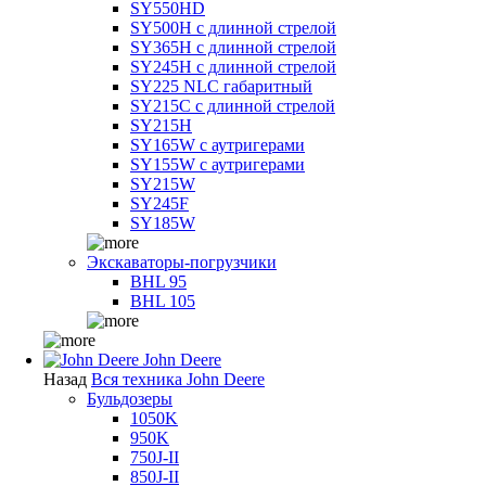
SY550HD
SY500H с длинной стрелой
SY365H с длинной стрелой
SY245H с длинной стрелой
SY225 NLC габаритный
SY215C с длинной стрелой
SY215H
SY165W с аутригерами
SY155W с аутригерами
SY215W
SY245F
SY185W
Экскаваторы-погрузчики
BHL 95
BHL 105
John Deere
Назад
Вся техника John Deere
Бульдозеры
1050K
950K
750J-II
850J-II