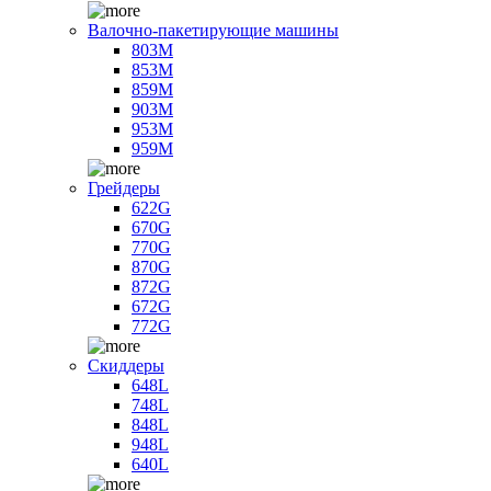
Валочно-пакетирующие машины
803M
853M
859M
903M
953M
959M
Грейдеры
622G
670G
770G
870G
872G
672G
772G
Скиддеры
648L
748L
848L
948L
640L