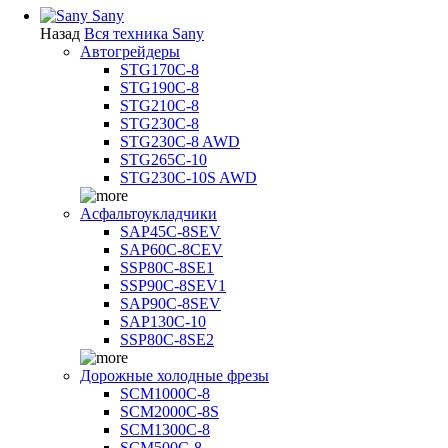
Sany
Назад
Вся техника Sany
Автогрейдеры
STG170C-8
STG190C-8
STG210C-8
STG230C-8
STG230C-8 AWD
STG265C-10
STG230C-10S AWD
Асфальтоукладчики
SAP45С-8SEV
SAP60C-8CEV
SSP80C-8SE1
SSP90C-8SEV1
SAP90C-8SEV
SAP130C-10
SSP80C-8SE2
Дорожные холодные фрезы
SCM1000C-8
SCM2000C-8S
SCM1300C-8
SCM500C-8