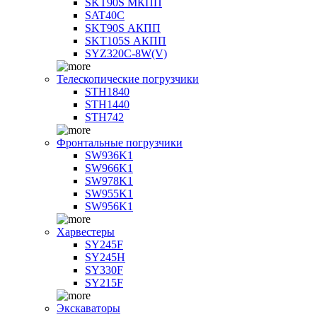
SKT90S МКПП
SAT40C
SKT90S АКПП
SKT105S АКПП
SYZ320C-8W(V)
Телескопические погрузчики
STH1840
STH1440
STH742
Фронтальные погрузчики
SW936K1
SW966K1
SW978K1
SW955K1
SW956K1
Харвестеры
SY245F
SY245H
SY330F
SY215F
Экскаваторы