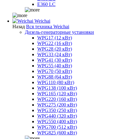
E360 LC
Weichai
Назад
Вся техника Weichai
Дизель-генераторные установки
WPG17 (12 кВт)
WPG22 (16 кВт)
WPG28 (20 кВт)
WPG33 (24 кВт)
WPG41 (30 кВт)
WPG55 (40 кВт)
WPG70 (50 кВт)
WPG88 (64 кВт)
WPG110 (80 кВт)
WPG138 (100 кВт)
WPG165 (120 кВт)
WPG220 (160 кВт)
WPG275 (200 кВт)
WPG350 (250 кВт)
WPG440 (320 кВт)
WPG550 (400 кВт)
WPG700 (512 кВт)
WPG825 (600 кВт)