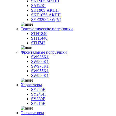
SKT90S МКПП
SAT40C
SKT90S АКПП
SKT105S АКПП
SYZ320C-8W(V)
Телескопические погрузчики
STH1840
STH1440
STH742
Фронтальные погрузчики
SW936K1
SW966K1
SW978K1
SW955K1
SW956K1
Харвестеры
SY245F
SY245H
SY330F
SY215F
Экскаваторы