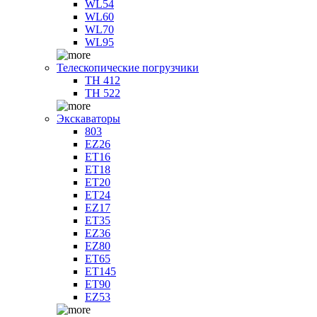
WL54
WL60
WL70
WL95
Телескопические погрузчики
TH 412
TH 522
Экскаваторы
803
EZ26
ET16
ET18
ET20
ET24
EZ17
ET35
EZ36
EZ80
ET65
ET145
ET90
EZ53