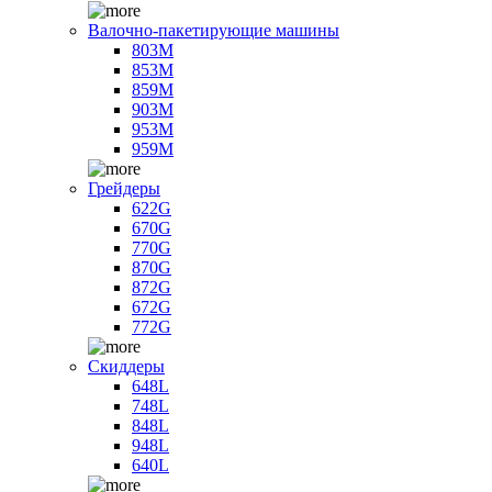
Валочно-пакетирующие машины
803M
853M
859M
903M
953M
959M
Грейдеры
622G
670G
770G
870G
872G
672G
772G
Скиддеры
648L
748L
848L
948L
640L