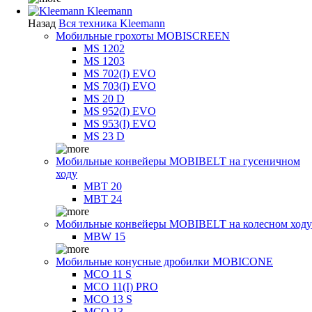
Kleemann
Назад
Вся техника Kleemann
Мобильные грохоты MOBISCREEN
MS 1202
MS 1203
MS 702(I) EVO
MS 703(I) EVO
MS 20 D
MS 952(I) EVO
MS 953(I) EVO
MS 23 D
Мобильные конвейеры MOBIBELT на гусеничном
ходу
MBT 20
MBT 24
Мобильные конвейеры MOBIBELT на колесном ходу
MBW 15
Мобильные конусные дробилки MOBICONE
MCO 11 S
MCO 11(I) PRO
MCO 13 S
MCO 13