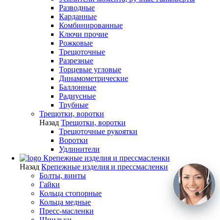
Разводные
Карданные
Комбинированные
Ключи прочие
Рожковые
Трещоточные
Разрезные
Торцевые угловые
Динамометрические
Баллонные
Радиусные
Трубные
Трещотки, воротки
Назад
Трещотки, воротки
Трещоточные рукоятки
Воротки
Удлинители
Крепежные изделия и прессмасленки
Назад
Крепежные изделия и прессмасленки
Болты, винты
Гайки
Кольца стопорные
Кольца медные
Пресс-масленки
Шпильки