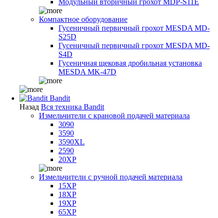
Модульный вторичный грохот MDP-S11E
Компактное оборудование
Гусеничный первичный грохот MESDA MD-
S25D
Гусеничный первичный грохот MESDA MD-
S4D
Гусеничная щековая дробильная установка
MESDA MK-47D
Bandit
Назад
Вся техника Bandit
Измельчители с крановой подачей материала
3090
3590
3590XL
2590
20XP
Измельчители с ручной подачей материала
15XP
18XP
19XP
65XP