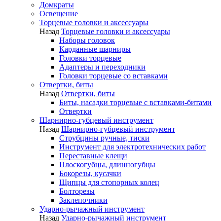
Домкраты
Освещение
Торцевые головки и аксессуары
Назад
Торцевые головки и аксессуары
Наборы головок
Карданные шарниры
Головки торцевые
Адаптеры и переходники
Головки торцевые со вставками
Отвертки, биты
Назад
Отвертки, биты
Биты, насадки торцевые с вставками-битами
Отвертки
Шарнирно-губцевый инструмент
Назад
Шарнирно-губцевый инструмент
Струбцины ручные, тиски
Инструмент для электротехнических работ
Переставные клещи
Плоскогубцы, длинногубцы
Бокорезы, кусачки
Щипцы для стопорных колец
Болторезы
Заклепочники
Ударно-рычажный инструмент
Назад
Ударно-рычажный инструмент