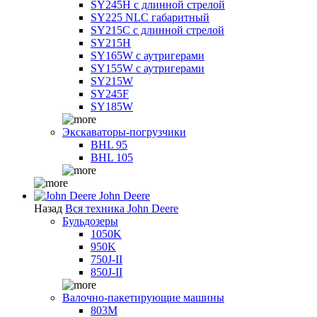
SY245H с длинной стрелой
SY225 NLC габаритный
SY215C с длинной стрелой
SY215H
SY165W с аутригерами
SY155W с аутригерами
SY215W
SY245F
SY185W
Экскаваторы-погрузчики
BHL 95
BHL 105
John Deere
Назад
Вся техника John Deere
Бульдозеры
1050K
950K
750J-II
850J-II
Валочно-пакетирующие машины
803M