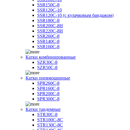
SSR150C-8
SSR120C-10
SSR120C-10 (с кулачковым бандажом)
SSR180C-8
SSR200C-8H
SSR220C-8H
SSR260C-8
SSR140C-8
SSR160C-8
Катки комбинированные
SZR30C-8
SZR50C-8
Катки пневмошинные
SPR260C-8
SPR160C-8
SPR200C-8
SPR300C-8
Катки тандемные
STR30C-8
STR100C-8С
STR130C-8С