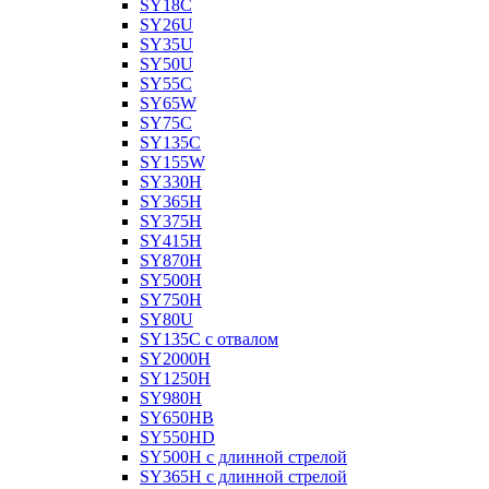
SY18C
SY26U
SY35U
SY50U
SY55C
SY65W
SY75C
SY135C
SY155W
SY330H
SY365H
SY375H
SY415H
SY870H
SY500H
SY750H
SY80U
SY135C с отвалом
SY2000H
SY1250H
SY980H
SY650HB
SY550HD
SY500H с длинной стрелой
SY365H с длинной стрелой