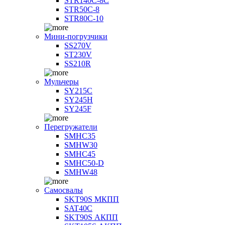
STR140C-8С
STR50C-8
STR80C-10
Мини-погрузчики
SS270V
ST230V
SS210R
Мульчеры
SY215C
SY245H
SY245F
Перегружатели
SMHC35
SMHW30
SMHC45
SMHC50-D
SMHW48
Самосвалы
SKT90S МКПП
SAT40C
SKT90S АКПП