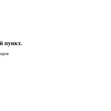
й пункт
.
варов