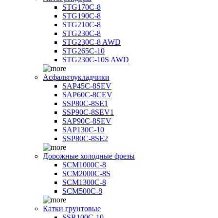
STG170C-8
STG190C-8
STG210C-8
STG230C-8
STG230C-8 AWD
STG265C-10
STG230C-10S AWD
Асфальтоукладчики
SAP45С-8SEV
SAP60C-8CEV
SSP80C-8SE1
SSP90C-8SEV1
SAP90C-8SEV
SAP130C-10
SSP80C-8SE2
Дорожные холодные фрезы
SCM1000C-8
SCM2000C-8S
SCM1300C-8
SCM500C-8
Катки грунтовые
SSR100C-10