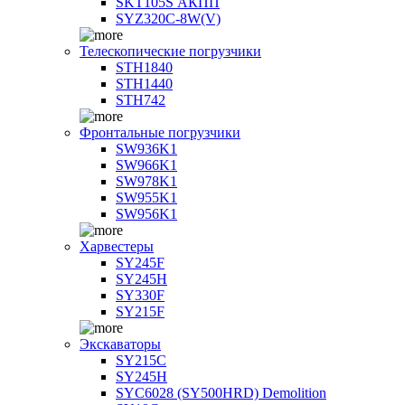
SKT105S АКПП
SYZ320C-8W(V)
Телескопические погрузчики
STH1840
STH1440
STH742
Фронтальные погрузчики
SW936K1
SW966K1
SW978K1
SW955K1
SW956K1
Харвестеры
SY245F
SY245H
SY330F
SY215F
Экскаваторы
SY215C
SY245H
SYC6028 (SY500HRD) Demolition