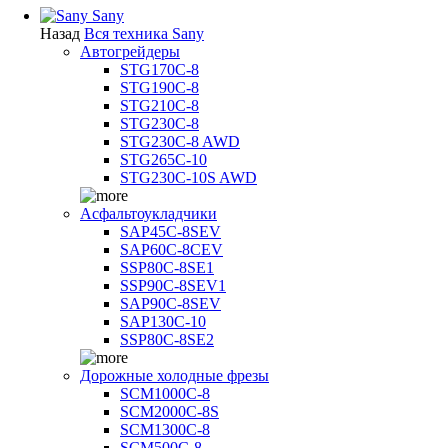
Sany
Назад
Вся техника Sany
Автогрейдеры
STG170C-8
STG190C-8
STG210C-8
STG230C-8
STG230C-8 AWD
STG265C-10
STG230C-10S AWD
Асфальтоукладчики
SAP45С-8SEV
SAP60C-8CEV
SSP80C-8SE1
SSP90C-8SEV1
SAP90C-8SEV
SAP130C-10
SSP80C-8SE2
Дорожные холодные фрезы
SCM1000C-8
SCM2000C-8S
SCM1300C-8
SCM500C-8