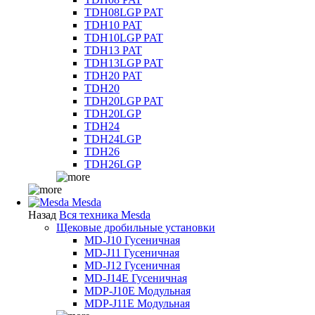
TDH08LGP PAT
TDH10 PAT
TDH10LGP PAT
TDH13 PAT
TDH13LGP PAT
TDH20 PAT
TDH20
TDH20LGP PAT
TDH20LGP
TDH24
TDH24LGP
TDH26
TDH26LGP
Mesda
Назад
Вся техника Mesda
Щековые дробильные установки
MD-J10 Гусеничная
MD-J11 Гусеничная
MD-J12 Гусеничная
MD-J14E Гусеничная
MDP-J10E Модульная
MDP-J11E Модульная