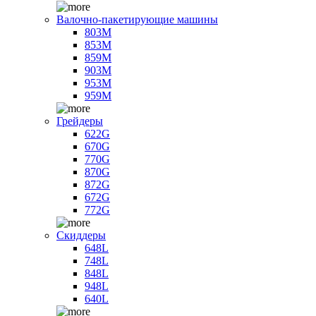
Валочно-пакетирующие машины
803M
853M
859M
903M
953M
959M
Грейдеры
622G
670G
770G
870G
872G
672G
772G
Скиддеры
648L
748L
848L
948L
640L