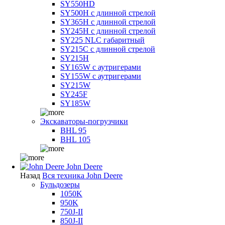
SY550HD
SY500H с длинной стрелой
SY365H с длинной стрелой
SY245H с длинной стрелой
SY225 NLC габаритный
SY215C с длинной стрелой
SY215H
SY165W с аутригерами
SY155W с аутригерами
SY215W
SY245F
SY185W
Экскаваторы-погрузчики
BHL 95
BHL 105
John Deere
Назад
Вся техника John Deere
Бульдозеры
1050K
950K
750J-II
850J-II