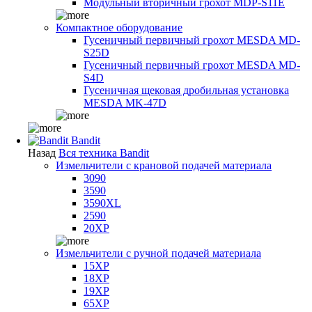
Модульный вторичный грохот MDP-S11E
Компактное оборудование
Гусеничный первичный грохот MESDA MD-
S25D
Гусеничный первичный грохот MESDA MD-
S4D
Гусеничная щековая дробильная установка
MESDA MK-47D
Bandit
Назад
Вся техника Bandit
Измельчители с крановой подачей материала
3090
3590
3590XL
2590
20XP
Измельчители с ручной подачей материала
15XP
18XP
19XP
65XP