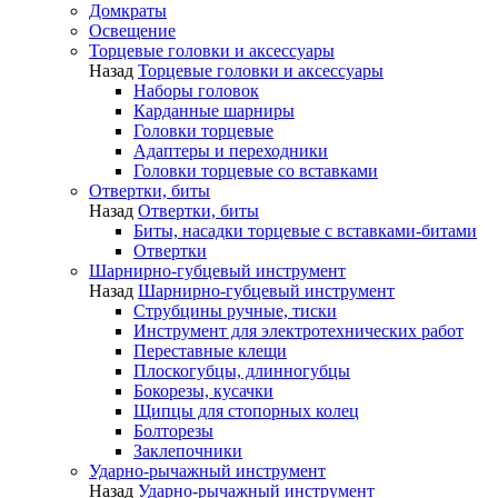
Домкраты
Освещение
Торцевые головки и аксессуары
Назад
Торцевые головки и аксессуары
Наборы головок
Карданные шарниры
Головки торцевые
Адаптеры и переходники
Головки торцевые со вставками
Отвертки, биты
Назад
Отвертки, биты
Биты, насадки торцевые с вставками-битами
Отвертки
Шарнирно-губцевый инструмент
Назад
Шарнирно-губцевый инструмент
Струбцины ручные, тиски
Инструмент для электротехнических работ
Переставные клещи
Плоскогубцы, длинногубцы
Бокорезы, кусачки
Щипцы для стопорных колец
Болторезы
Заклепочники
Ударно-рычажный инструмент
Назад
Ударно-рычажный инструмент