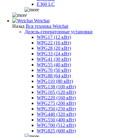
E360 LC
Weichai
Назад
Вся техника Weichai
Дизель-генераторные установки
WPG17 (12 кВт)
WPG22 (16 кВт)
WPG28 (20 кВт)
WPG33 (24 кВт)
WPG41 (30 кВт)
WPG55 (40 кВт)
WPG70 (50 кВт)
WPG88 (64 кВт)
WPG110 (80 кВт)
WPG138 (100 кВт)
WPG165 (120 кВт)
WPG220 (160 кВт)
WPG275 (200 кВт)
WPG350 (250 кВт)
WPG440 (320 кВт)
WPG550 (400 кВт)
WPG700 (512 кВт)
WPG825 (600 кВт)