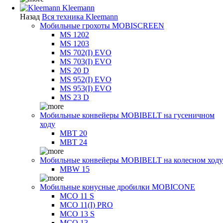
Kleemann
Назад
Вся техника Kleemann
Мобильные грохоты MOBISCREEN
MS 1202
MS 1203
MS 702(I) EVO
MS 703(I) EVO
MS 20 D
MS 952(I) EVO
MS 953(I) EVO
MS 23 D
Мобильные конвейеры MOBIBELT на гусеничном
ходу
MBT 20
MBT 24
Мобильные конвейеры MOBIBELT на колесном ходу
MBW 15
Мобильные конусные дробилки MOBICONE
MCO 11 S
MCO 11(I) PRO
MCO 13 S
MCO 13