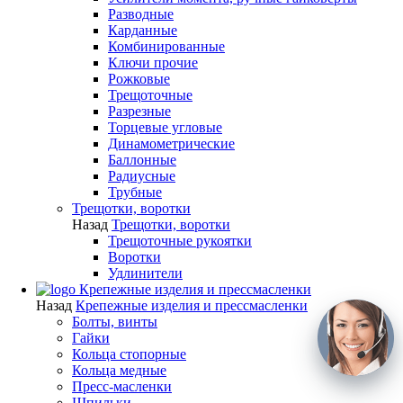
Разводные
Карданные
Комбинированные
Ключи прочие
Рожковые
Трещоточные
Разрезные
Торцевые угловые
Динамометрические
Баллонные
Радиусные
Трубные
Трещотки, воротки
Назад
Трещотки, воротки
Трещоточные рукоятки
Воротки
Удлинители
Крепежные изделия и прессмасленки
Назад
Крепежные изделия и прессмасленки
Болты, винты
Гайки
Кольца стопорные
Кольца медные
Пресс-масленки
Шпильки