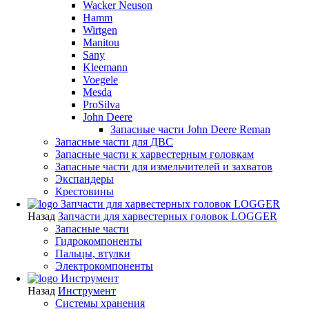
Wacker Neuson
Hamm
Wirtgen
Manitou
Sany
Kleemann
Voegele
Mesda
ProSilva
John Deere
Запасные части John Deere Reman
Запасные части для ДВС
Запасные части к харвестерным головкам
Запасные части для измельчителей и захватов
Экспандеры
Крестовины
Запчасти для харвестерных головок LOGGER
Назад
Запчасти для харвестерных головок LOGGER
Запасные части
Гидрокомпоненты
Пальцы, втулки
Электрокомпоненты
Инструмент
Назад
Инструмент
Системы хранения