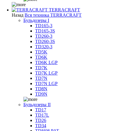
TERRACRAFT
Назад
Вся техника TERRACRAFT
Бульдозеры I
TD165-3
TD165-3S
TD260-3
TD260-3S
TD320-3
TD5K
TD6K
TD6K LGP
TD7K
TD7K LGP
TD7N
TD7N LGP
TD8N
TD9N
Бульдозеры II
TD17
TD17L
TD26
TD34
TDH08 PAT