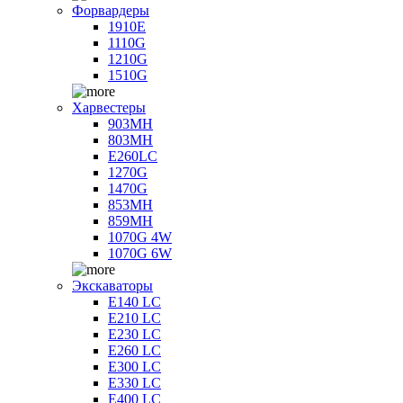
Форвардеры
1910E
1110G
1210G
1510G
Харвестеры
903MH
803MH
E260LC
1270G
1470G
853MH
859MH
1070G 4W
1070G 6W
Экскаваторы
E140 LC
E210 LC
E230 LC
E260 LC
E300 LC
E330 LC
E400 LC