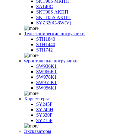
SKT90S МКПП
SAT40C
SKT90S АКПП
SKT105S АКПП
SYZ320C-8W(V)
Телескопические погрузчики
STH1840
STH1440
STH742
Фронтальные погрузчики
SW936K1
SW966K1
SW978K1
SW955K1
SW956K1
Харвестеры
SY245F
SY245H
SY330F
SY215F
Экскаваторы