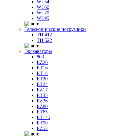
WL54
WL60
WL70
WL95
Телескопические погрузчики
TH 412
TH 522
Экскаваторы
803
EZ26
ET16
ET18
ET20
ET24
EZ17
ET35
EZ36
EZ80
ET65
ET145
ET90
EZ53