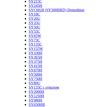
SY215C
SY245H
SYC6028 (SY500HRD) Demolition
SY18C
SY26U
SY35U
SY50U
SY55C
SY65W
SY75C
SY135C
SY155W
SY330H
SY365H
SY375H
SY415H
SY870H
SY500H
SY750H
SY80U
SY135C с отвалом
SY2000H
SY1250H
SY980H
SY650HB