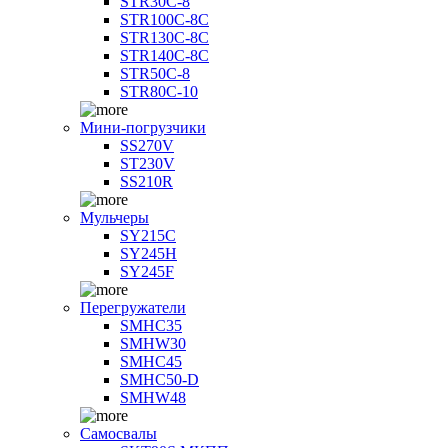
STR30C-8
STR100C-8С
STR130C-8С
STR140C-8С
STR50C-8
STR80C-10
Мини-погрузчики
SS270V
ST230V
SS210R
Мульчеры
SY215C
SY245H
SY245F
Перегружатели
SMHC35
SMHW30
SMHC45
SMHC50-D
SMHW48
Самосвалы