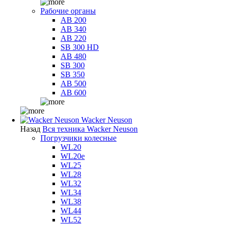
Рабочие органы
AB 200
AB 340
AB 220
SB 300 HD
AB 480
SB 300
SB 350
AB 500
AB 600
Wacker Neuson
Назад
Вся техника Wacker Neuson
Погрузчики колесные
WL20
WL20e
WL25
WL28
WL32
WL34
WL38
WL44
WL52