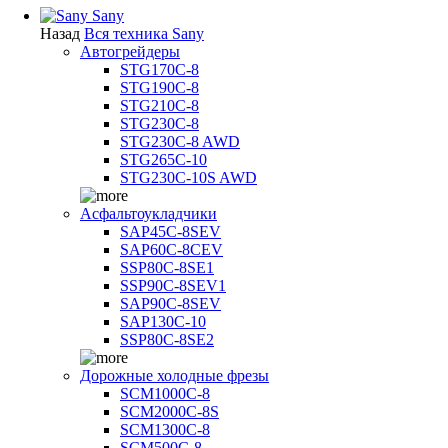
Sany
Назад
Вся техника Sany
Автогрейдеры
STG170C-8
STG190C-8
STG210C-8
STG230C-8
STG230C-8 AWD
STG265C-10
STG230C-10S AWD
Асфальтоукладчики
SAP45С-8SEV
SAP60C-8CEV
SSP80C-8SE1
SSP90C-8SEV1
SAP90C-8SEV
SAP130C-10
SSP80C-8SE2
Дорожные холодные фрезы
SCM1000C-8
SCM2000C-8S
SCM1300C-8
SCM500C-8