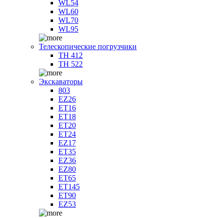
WL54
WL60
WL70
WL95
Телескопические погрузчики
TH 412
TH 522
Экскаваторы
803
EZ26
ET16
ET18
ET20
ET24
EZ17
ET35
EZ36
EZ80
ET65
ET145
ET90
EZ53