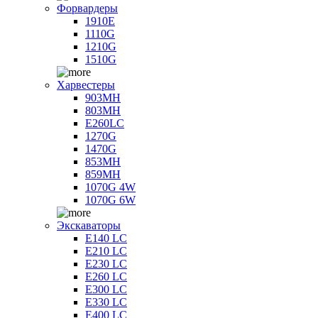
Форвардеры
1910E
1110G
1210G
1510G
Харвестеры
903MH
803MH
E260LC
1270G
1470G
853MH
859MH
1070G 4W
1070G 6W
Экскаваторы
E140 LC
E210 LC
E230 LC
E260 LC
E300 LC
E330 LC
E400 LC