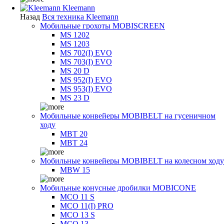
Kleemann
Назад
Вся техника Kleemann
Мобильные грохоты MOBISCREEN
MS 1202
MS 1203
MS 702(I) EVO
MS 703(I) EVO
MS 20 D
MS 952(I) EVO
MS 953(I) EVO
MS 23 D
Мобильные конвейеры MOBIBELT на гусеничном
ходу
MBT 20
MBT 24
Мобильные конвейеры MOBIBELT на колесном ходу
MBW 15
Мобильные конусные дробилки MOBICONE
MCO 11 S
MCO 11(I) PRO
MCO 13 S
MCO 13