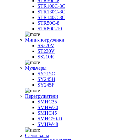
STR30C-8
STR100C-8С
STR130C-8С
STR140C-8С
STR50C-8
STR80C-10
Мини-погрузчики
SS270V
ST230V
SS210R
Мульчеры
SY215C
SY245H
SY245F
Перегружатели
SMHC35
SMHW30
SMHC45
SMHC50-D
SMHW48
Самосвалы