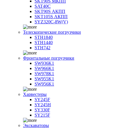
SKT90S МКПП
SAT40C
SKT90S АКПП
SKT105S АКПП
SYZ320C-8W(V)
Телескопические погрузчики
STH1840
STH1440
STH742
Фронтальные погрузчики
SW936K1
SW966K1
SW978K1
SW955K1
SW956K1
Харвестеры
SY245F
SY245H
SY330F
SY215F
Экскаваторы