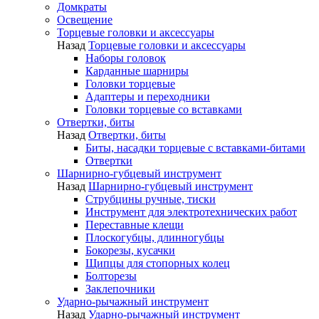
Домкраты
Освещение
Торцевые головки и аксессуары
Назад
Торцевые головки и аксессуары
Наборы головок
Карданные шарниры
Головки торцевые
Адаптеры и переходники
Головки торцевые со вставками
Отвертки, биты
Назад
Отвертки, биты
Биты, насадки торцевые с вставками-битами
Отвертки
Шарнирно-губцевый инструмент
Назад
Шарнирно-губцевый инструмент
Струбцины ручные, тиски
Инструмент для электротехнических работ
Переставные клещи
Плоскогубцы, длинногубцы
Бокорезы, кусачки
Щипцы для стопорных колец
Болторезы
Заклепочники
Ударно-рычажный инструмент
Назад
Ударно-рычажный инструмент