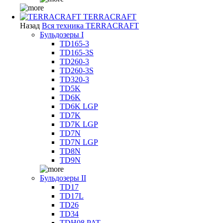
TERRACRAFT
Назад
Вся техника TERRACRAFT
Бульдозеры I
TD165-3
TD165-3S
TD260-3
TD260-3S
TD320-3
TD5K
TD6K
TD6K LGP
TD7K
TD7K LGP
TD7N
TD7N LGP
TD8N
TD9N
Бульдозеры II
TD17
TD17L
TD26
TD34
TDH08 PAT