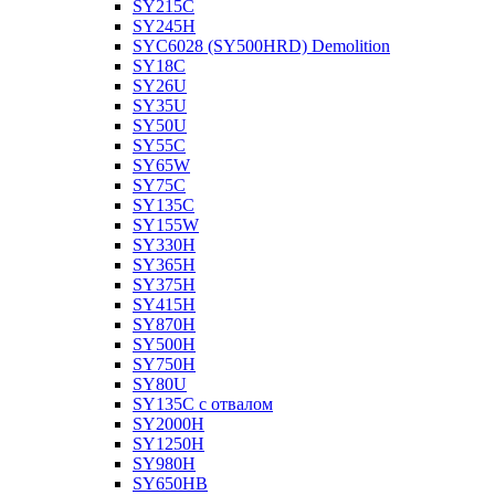
SY215C
SY245H
SYC6028 (SY500HRD) Demolition
SY18C
SY26U
SY35U
SY50U
SY55C
SY65W
SY75C
SY135C
SY155W
SY330H
SY365H
SY375H
SY415H
SY870H
SY500H
SY750H
SY80U
SY135C с отвалом
SY2000H
SY1250H
SY980H
SY650HB