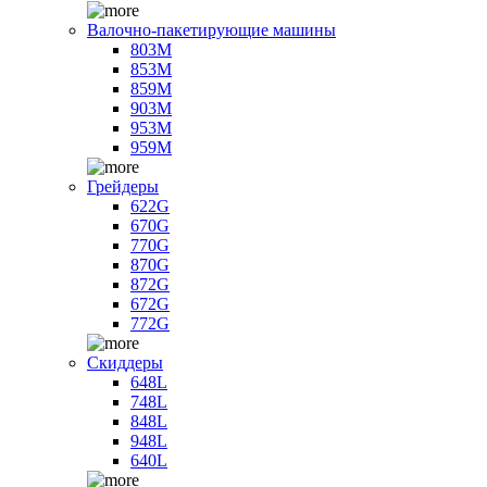
Валочно-пакетирующие машины
803M
853M
859M
903M
953M
959M
Грейдеры
622G
670G
770G
870G
872G
672G
772G
Скиддеры
648L
748L
848L
948L
640L