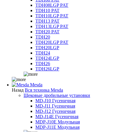
TDH08LGP PAT
TDH10 PAT
TDH10LGP PAT
TDH13 PAT
TDH13LGP PAT
TDH20 PAT
TDH20
TDH20LGP PAT
TDH20LGP
TDH24
TDH24LGP
TDH26
TDH26LGP
Mesda
Назад
Вся техника Mesda
Щековые дробильные установки
MD-J10 Гусеничная
MD-J11 Гусеничная
MD-J12 Гусеничная
MD-J14E Гусеничная
MDP-J10E Модульная
MDP-J11E Модульная