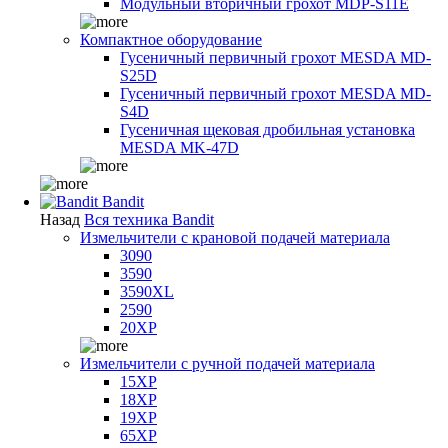
Модульный вторичный грохот MDP-S11E
Компактное оборудование
Гусеничный первичный грохот MESDA MD-
S25D
Гусеничный первичный грохот MESDA MD-
S4D
Гусеничная щековая дробильная установка
MESDA MK-47D
Bandit
Назад
Вся техника Bandit
Измельчители с крановой подачей материала
3090
3590
3590XL
2590
20XP
Измельчители с ручной подачей материала
15XP
18XP
19XP
65XP