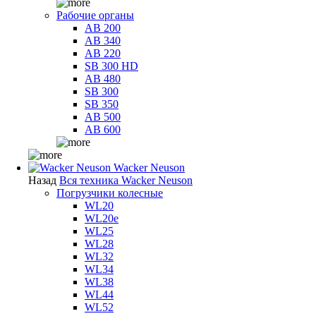
Рабочие органы
AB 200
AB 340
AB 220
SB 300 HD
AB 480
SB 300
SB 350
AB 500
AB 600
Wacker Neuson
Назад
Вся техника Wacker Neuson
Погрузчики колесные
WL20
WL20e
WL25
WL28
WL32
WL34
WL38
WL44
WL52