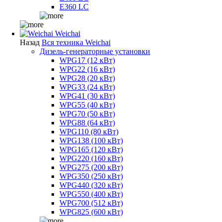
E360 LC
Weichai
Назад
Вся техника Weichai
Дизель-генераторные установки
WPG17 (12 кВт)
WPG22 (16 кВт)
WPG28 (20 кВт)
WPG33 (24 кВт)
WPG41 (30 кВт)
WPG55 (40 кВт)
WPG70 (50 кВт)
WPG88 (64 кВт)
WPG110 (80 кВт)
WPG138 (100 кВт)
WPG165 (120 кВт)
WPG220 (160 кВт)
WPG275 (200 кВт)
WPG350 (250 кВт)
WPG440 (320 кВт)
WPG550 (400 кВт)
WPG700 (512 кВт)
WPG825 (600 кВт)