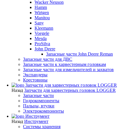
Wacker Neuson
Hamm
Wirtgen
Manitou
Sany
Kleemann
Voegele
Mesda
ProSilva
John Deere
Запасные части John Deere Reman
Запасные части для ДВС
Запасные части к харвестерным головкам
Запасные части для измельчителей и захватов
Экспандеры
Крестовины
Запчасти для харвестерных головок LOGGER
Назад
Запчасти для харвестерных головок LOGGER
Запасные части
Гидрокомпоненты
Пальцы, втулки
Электрокомпоненты
Инструмент
Назад
Инструмент
Системы хранения