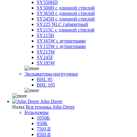
SY550HD
SY500H с длинной стрелой
SY365H с длинной стрелой
SY245H с длинной стрелой
SY225 NLC габаритный
SY215C с длинной стрелой
SY215H
SY165W с аутригерами
SY155W с аутригерами
SY215W
SY245F
SY185W
Экскаваторы-погрузчики
BHL 95
BHL 105
John Deere
Назад
Вся техника John Deere
Бульдозеры
1050K
950K
750J-II
850J-II