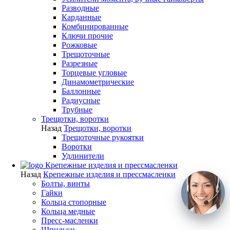
Разводные
Карданные
Комбинированные
Ключи прочие
Рожковые
Трещоточные
Разрезные
Торцевые угловые
Динамометрические
Баллонные
Радиусные
Трубные
Трещотки, воротки
Назад
Трещотки, воротки
Трещоточные рукоятки
Воротки
Удлинители
Крепежные изделия и прессмасленки
Назад
Крепежные изделия и прессмасленки
Болты, винты
Гайки
Кольца стопорные
Кольца медные
Пресс-масленки
Шпильки