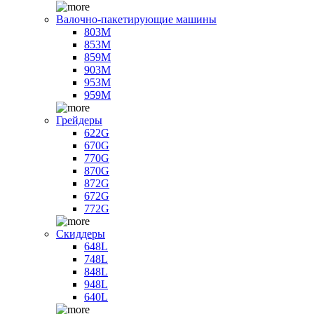
Валочно-пакетирующие машины
803M
853M
859M
903M
953M
959M
Грейдеры
622G
670G
770G
870G
872G
672G
772G
Скиддеры
648L
748L
848L
948L
640L