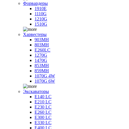
Форвардеры
1910E
1110G
1210G
1510G
Харвестеры
903MH
803MH
E260LC
1270G
1470G
853MH
859MH
1070G 4W
1070G 6W
Экскаваторы
E140 LC
E210 LC
E230 LC
E260 LC
E300 LC
E330 LC
E400 LC