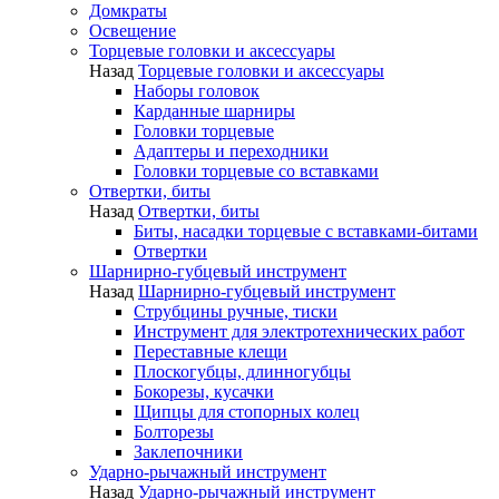
Домкраты
Освещение
Торцевые головки и аксессуары
Назад
Торцевые головки и аксессуары
Наборы головок
Карданные шарниры
Головки торцевые
Адаптеры и переходники
Головки торцевые со вставками
Отвертки, биты
Назад
Отвертки, биты
Биты, насадки торцевые с вставками-битами
Отвертки
Шарнирно-губцевый инструмент
Назад
Шарнирно-губцевый инструмент
Струбцины ручные, тиски
Инструмент для электротехнических работ
Переставные клещи
Плоскогубцы, длинногубцы
Бокорезы, кусачки
Щипцы для стопорных колец
Болторезы
Заклепочники
Ударно-рычажный инструмент
Назад
Ударно-рычажный инструмент