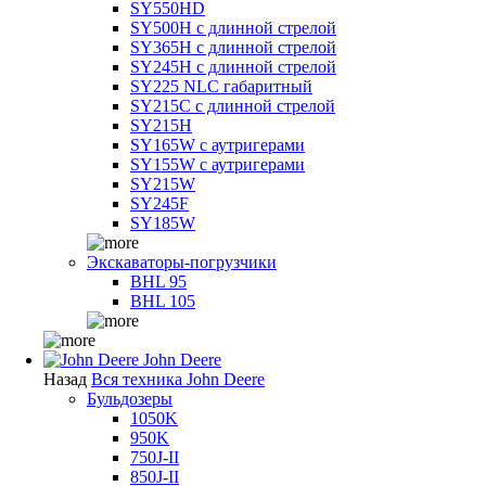
SY550HD
SY500H с длинной стрелой
SY365H с длинной стрелой
SY245H с длинной стрелой
SY225 NLC габаритный
SY215C с длинной стрелой
SY215H
SY165W с аутригерами
SY155W с аутригерами
SY215W
SY245F
SY185W
Экскаваторы-погрузчики
BHL 95
BHL 105
John Deere
Назад
Вся техника John Deere
Бульдозеры
1050K
950K
750J-II
850J-II