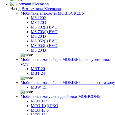
Kleemann
Назад
Вся техника Kleemann
Мобильные грохоты MOBISCREEN
MS 1202
MS 1203
MS 702(I) EVO
MS 703(I) EVO
MS 20 D
MS 952(I) EVO
MS 953(I) EVO
MS 23 D
Мобильные конвейеры MOBIBELT на гусеничном
ходу
MBT 20
MBT 24
Мобильные конвейеры MOBIBELT на колесном ходу
MBW 15
Мобильные конусные дробилки MOBICONE
MCO 11 S
MCO 11(I) PRO
MCO 13 S
MCO 13