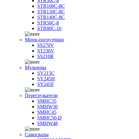
STR30C-8
STR100C-8С
STR130C-8С
STR140C-8С
STR50C-8
STR80C-10
Мини-погрузчики
SS270V
ST230V
SS210R
Мульчеры
SY215C
SY245H
SY245F
Перегружатели
SMHC35
SMHW30
SMHC45
SMHC50-D
SMHW48
Самосвалы