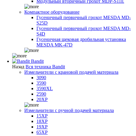
Модульный вторичный грохот MDP-S11E
Компактное оборудование
Гусеничный первичный грохот MESDA MD-
S25D
Гусеничный первичный грохот MESDA MD-
S4D
Гусеничная щековая дробильная установка
MESDA MK-47D
Bandit
Назад
Вся техника Bandit
Измельчители с крановой подачей материала
3090
3590
3590XL
2590
20XP
Измельчители с ручной подачей материала
15XP
18XP
19XP
65XP