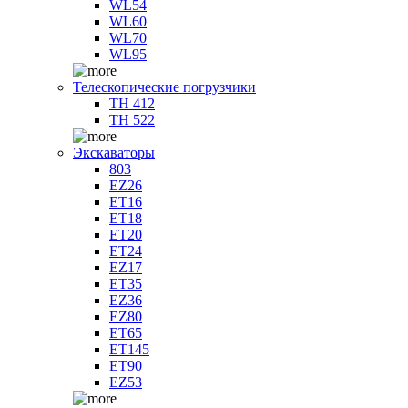
WL54
WL60
WL70
WL95
Телескопические погрузчики
TH 412
TH 522
Экскаваторы
803
EZ26
ET16
ET18
ET20
ET24
EZ17
ET35
EZ36
EZ80
ET65
ET145
ET90
EZ53