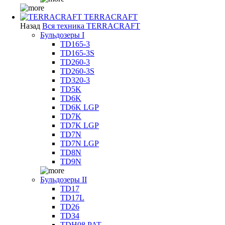
TERRACRAFT
Назад
Вся техника TERRACRAFT
Бульдозеры I
TD165-3
TD165-3S
TD260-3
TD260-3S
TD320-3
TD5K
TD6K
TD6K LGP
TD7K
TD7K LGP
TD7N
TD7N LGP
TD8N
TD9N
Бульдозеры II
TD17
TD17L
TD26
TD34
TDH08 PAT