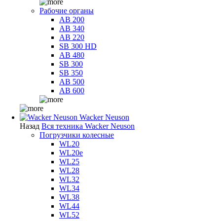
Рабочие органы
AB 200
AB 340
AB 220
SB 300 HD
AB 480
SB 300
SB 350
AB 500
AB 600
Wacker Neuson
Назад
Вся техника Wacker Neuson
Погрузчики колесные
WL20
WL20e
WL25
WL28
WL32
WL34
WL38
WL44
WL52