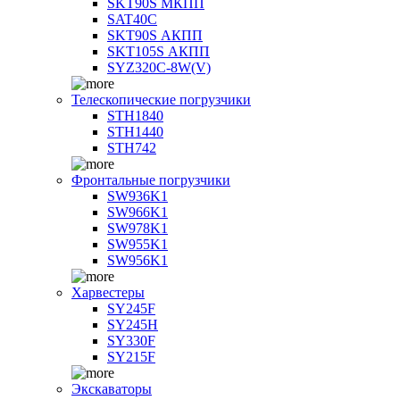
SKT90S МКПП
SAT40C
SKT90S АКПП
SKT105S АКПП
SYZ320C-8W(V)
Телескопические погрузчики
STH1840
STH1440
STH742
Фронтальные погрузчики
SW936K1
SW966K1
SW978K1
SW955K1
SW956K1
Харвестеры
SY245F
SY245H
SY330F
SY215F
Экскаваторы