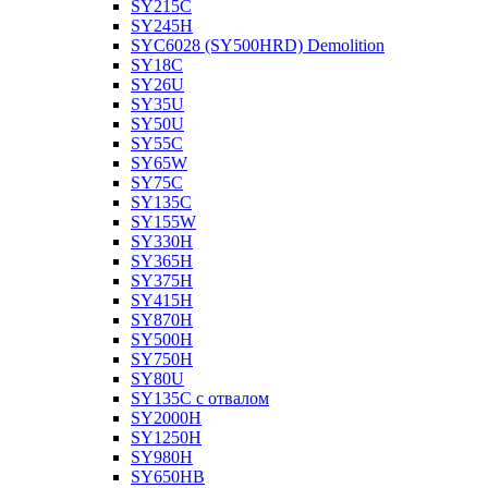
SY215C
SY245H
SYC6028 (SY500HRD) Demolition
SY18C
SY26U
SY35U
SY50U
SY55C
SY65W
SY75C
SY135C
SY155W
SY330H
SY365H
SY375H
SY415H
SY870H
SY500H
SY750H
SY80U
SY135C с отвалом
SY2000H
SY1250H
SY980H
SY650HB