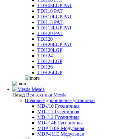
TDH08LGP PAT
TDH10 PAT
TDH10LGP PAT
TDH13 PAT
TDH13LGP PAT
TDH20 PAT
TDH20
TDH20LGP PAT
TDH20LGP
TDH24
TDH24LGP
TDH26
TDH26LGP
Mesda
Назад
Вся техника Mesda
Щековые дробильные установки
MD-J10 Гусеничная
MD-J11 Гусеничная
MD-J12 Гусеничная
MD-J14E Гусеничная
MDP-J10E Модульная
MDP-J11E Модульная