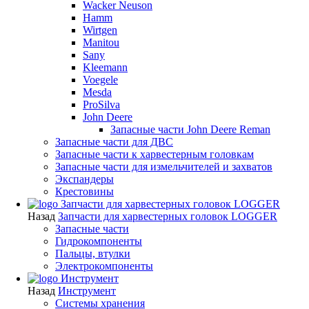
Wacker Neuson
Hamm
Wirtgen
Manitou
Sany
Kleemann
Voegele
Mesda
ProSilva
John Deere
Запасные части John Deere Reman
Запасные части для ДВС
Запасные части к харвестерным головкам
Запасные части для измельчителей и захватов
Экспандеры
Крестовины
Запчасти для харвестерных головок LOGGER
Назад
Запчасти для харвестерных головок LOGGER
Запасные части
Гидрокомпоненты
Пальцы, втулки
Электрокомпоненты
Инструмент
Назад
Инструмент
Системы хранения