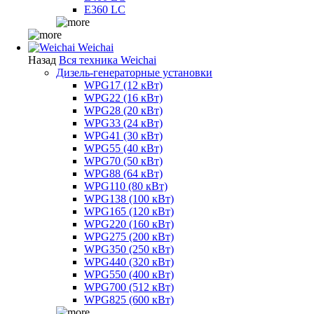
E360 LC
Weichai
Назад
Вся техника Weichai
Дизель-генераторные установки
WPG17 (12 кВт)
WPG22 (16 кВт)
WPG28 (20 кВт)
WPG33 (24 кВт)
WPG41 (30 кВт)
WPG55 (40 кВт)
WPG70 (50 кВт)
WPG88 (64 кВт)
WPG110 (80 кВт)
WPG138 (100 кВт)
WPG165 (120 кВт)
WPG220 (160 кВт)
WPG275 (200 кВт)
WPG350 (250 кВт)
WPG440 (320 кВт)
WPG550 (400 кВт)
WPG700 (512 кВт)
WPG825 (600 кВт)