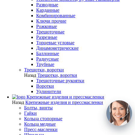
Разводные
Карданные
Комбинированные
Ключи прочие
Рожковые
Трещоточные
Разрезные
Торцевые угловые
Динамометрические
Баллонные
Радиусные
Трубные
Трещотки, воротки
Назад
Трещотки, воротки
Трещоточные рукоятки
Воротки
Удлинители
Крепежные изделия и прессмасленки
Назад
Крепежные изделия и прессмасленки
Болты, винты
Гайки
Кольца стопорные
Кольца медные
Пресс-масленки
Шпильки