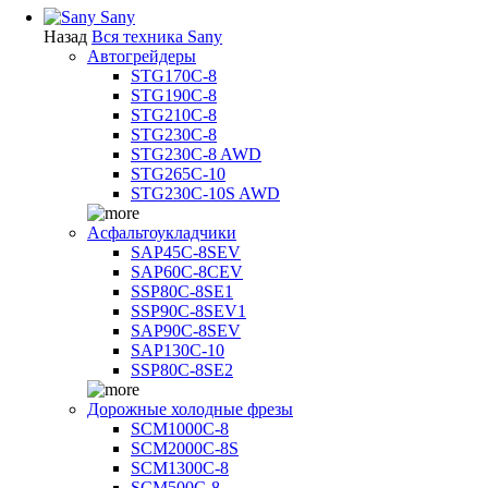
Sany
Назад
Вся техника Sany
Автогрейдеры
STG170C-8
STG190C-8
STG210C-8
STG230C-8
STG230C-8 AWD
STG265C-10
STG230C-10S AWD
Асфальтоукладчики
SAP45С-8SEV
SAP60C-8CEV
SSP80C-8SE1
SSP90C-8SEV1
SAP90C-8SEV
SAP130C-10
SSP80C-8SE2
Дорожные холодные фрезы
SCM1000C-8
SCM2000C-8S
SCM1300C-8
SCM500C-8