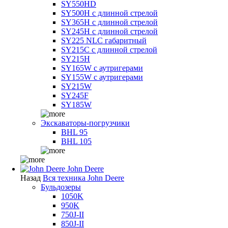
SY550HD
SY500H с длинной стрелой
SY365H с длинной стрелой
SY245H с длинной стрелой
SY225 NLC габаритный
SY215C с длинной стрелой
SY215H
SY165W с аутригерами
SY155W с аутригерами
SY215W
SY245F
SY185W
Экскаваторы-погрузчики
BHL 95
BHL 105
John Deere
Назад
Вся техника John Deere
Бульдозеры
1050K
950K
750J-II
850J-II