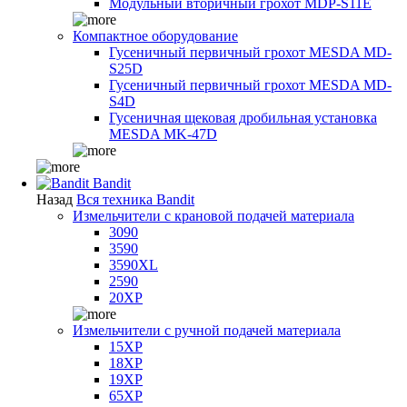
Модульный вторичный грохот MDP-S11E
Компактное оборудование
Гусеничный первичный грохот MESDA MD-
S25D
Гусеничный первичный грохот MESDA MD-
S4D
Гусеничная щековая дробильная установка
MESDA MK-47D
Bandit
Назад
Вся техника Bandit
Измельчители с крановой подачей материала
3090
3590
3590XL
2590
20XP
Измельчители с ручной подачей материала
15XP
18XP
19XP
65XP