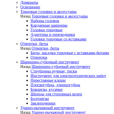
Домкраты
Освещение
Торцевые головки и аксессуары
Назад
Торцевые головки и аксессуары
Наборы головок
Карданные шарниры
Головки торцевые
Адаптеры и переходники
Головки торцевые со вставками
Отвертки, биты
Назад
Отвертки, биты
Биты, насадки торцевые с вставками-битами
Отвертки
Шарнирно-губцевый инструмент
Назад
Шарнирно-губцевый инструмент
Струбцины ручные, тиски
Инструмент для электротехнических работ
Переставные клещи
Плоскогубцы, длинногубцы
Бокорезы, кусачки
Щипцы для стопорных колец
Болторезы
Заклепочники
Ударно-рычажный инструмент
Назад
Ударно-рычажный инструмент