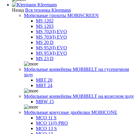
Kleemann
Назад
Вся техника Kleemann
Мобильные грохоты MOBISCREEN
MS 1202
MS 1203
MS 702(I) EVO
MS 703(I) EVO
MS 20 D
MS 952(I) EVO
MS 953(I) EVO
MS 23 D
Мобильные конвейеры MOBIBELT на гусеничном
ходу
MBT 20
MBT 24
Мобильные конвейеры MOBIBELT на колесном ходу
MBW 15
Мобильные конусные дробилки MOBICONE
MCO 11 S
MCO 11(I) PRO
MCO 13 S
MCO 13