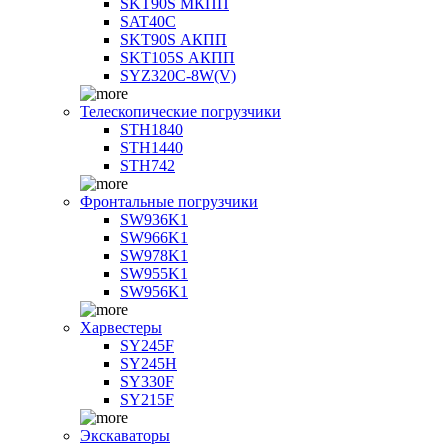
SKT90S МКПП
SAT40C
SKT90S АКПП
SKT105S АКПП
SYZ320C-8W(V)
Телескопические погрузчики
STH1840
STH1440
STH742
Фронтальные погрузчики
SW936K1
SW966K1
SW978K1
SW955K1
SW956K1
Харвестеры
SY245F
SY245H
SY330F
SY215F
Экскаваторы