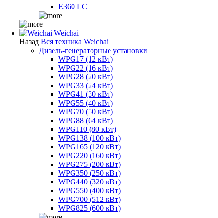
E360 LC
Weichai
Назад
Вся техника Weichai
Дизель-генераторные установки
WPG17 (12 кВт)
WPG22 (16 кВт)
WPG28 (20 кВт)
WPG33 (24 кВт)
WPG41 (30 кВт)
WPG55 (40 кВт)
WPG70 (50 кВт)
WPG88 (64 кВт)
WPG110 (80 кВт)
WPG138 (100 кВт)
WPG165 (120 кВт)
WPG220 (160 кВт)
WPG275 (200 кВт)
WPG350 (250 кВт)
WPG440 (320 кВт)
WPG550 (400 кВт)
WPG700 (512 кВт)
WPG825 (600 кВт)