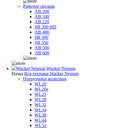
Рабочие органы
AB 200
AB 340
AB 220
SB 300 HD
AB 480
SB 300
SB 350
AB 500
AB 600
Wacker Neuson
Назад
Вся техника Wacker Neuson
Погрузчики колесные
WL20
WL20e
WL25
WL28
WL32
WL34
WL38
WL44
WL52