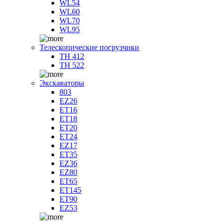
WL54
WL60
WL70
WL95
Телескопические погрузчики
TH 412
TH 522
Экскаваторы
803
EZ26
ET16
ET18
ET20
ET24
EZ17
ET35
EZ36
EZ80
ET65
ET145
ET90
EZ53