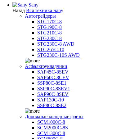
Sany
Назад
Вся техника Sany
Автогрейдеры
STG170C-8
STG190C-8
STG210C-8
STG230C-8
STG230C-8 AWD
STG265C-10
STG230C-10S AWD
Асфальтоукладчики
SAP45С-8SEV
SAP60C-8CEV
SSP80C-8SE1
SSP90C-8SEV1
SAP90C-8SEV
SAP130C-10
SSP80C-8SE2
Дорожные холодные фрезы
SCM1000C-8
SCM2000C-8S
SCM1300C-8
SCM500C-8