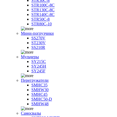
STR30C-8
STR100C-8С
STR130C-8С
STR140C-8С
STR50C-8
STR80C-10
Мини-погрузчики
SS270V
ST230V
SS210R
Мульчеры
SY215C
SY245H
SY245F
Перегружатели
SMHC35
SMHW30
SMHC45
SMHC50-D
SMHW48
Самосвалы