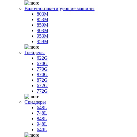
Валочно-пакетирующие машины
803M
853M
859M
903M
953M
959M
Грейдеры
622G
670G
770G
870G
872G
672G
772G
Скиддеры
648L
748L
848L
948L
640L