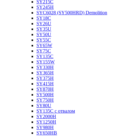
SY215C
SY245H
SYC6028 (SY500HRD) Demolition
SY18C
SY26U
SY35U
SY50U
SY55C
SY65W
SY75C
SY135C
SY155W
SY330H
SY365H
SY375H
SY415H
SY870H
SY500H
SY750H
SY80U
SY135C с отвалом
SY2000H
SY1250H
SY980H
SY650HB