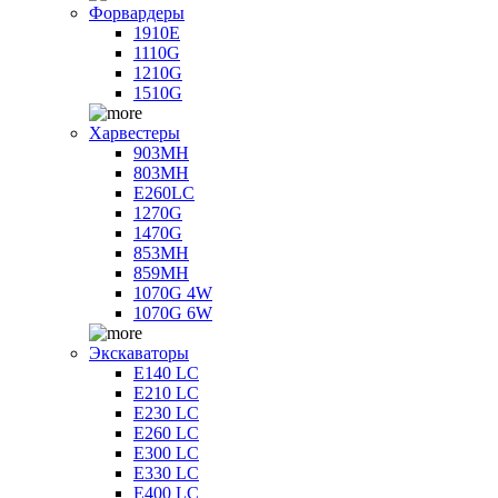
Форвардеры
1910E
1110G
1210G
1510G
Харвестеры
903MH
803MH
E260LC
1270G
1470G
853MH
859MH
1070G 4W
1070G 6W
Экскаваторы
E140 LC
E210 LC
E230 LC
E260 LC
E300 LC
E330 LC
E400 LC