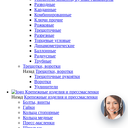
Разводные
Карданные
Комбинированные
Ключи прочие
Рожковые
Трещоточные
Разрезные
Торцевые угловые
Динамометрические
Баллонные
Радиусные
Трубные
Трещотки, воротки
Назад
Трещотки, воротки
Трещоточные рукоятки
Воротки
Удлинители
Крепежные изделия и прессмасленки
Назад
Крепежные изделия и прессмасленки
Болты, винты
Гайки
Кольца стопорные
Кольца медные
Пресс-масленки
Шпильки