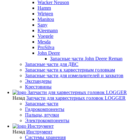
Wacker Neuson
Hamm
Wirtgen
Manitou
Sany
Kleemann
Voegele
Mesda
ProSilva
John Deere
Запасные части John Deere Reman
Запасные части для ДВС
Запасные части к харвестерным головкам
Запасные части для измельчителей и захватов
Экспандеры
Крестовины
Запчасти для харвестерных головок LOGGER
Назад
Запчасти для харвестерных головок LOGGER
Запасные части
Гидрокомпоненты
Пальцы, втулки
Электрокомпоненты
Инструмент
Назад
Инструмент
Системы хранения