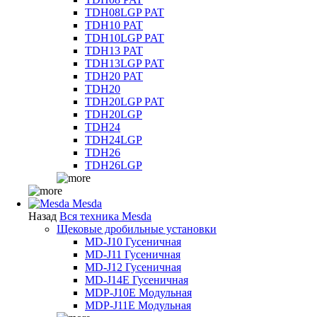
TDH08LGP PAT
TDH10 PAT
TDH10LGP PAT
TDH13 PAT
TDH13LGP PAT
TDH20 PAT
TDH20
TDH20LGP PAT
TDH20LGP
TDH24
TDH24LGP
TDH26
TDH26LGP
Mesda
Назад
Вся техника Mesda
Щековые дробильные установки
MD-J10 Гусеничная
MD-J11 Гусеничная
MD-J12 Гусеничная
MD-J14E Гусеничная
MDP-J10E Модульная
MDP-J11E Модульная