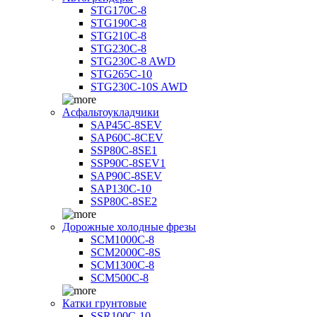
STG170C-8
STG190C-8
STG210C-8
STG230C-8
STG230C-8 AWD
STG265C-10
STG230C-10S AWD
Асфальтоукладчики
SAP45С-8SEV
SAP60C-8CEV
SSP80C-8SE1
SSP90C-8SEV1
SAP90C-8SEV
SAP130C-10
SSP80C-8SE2
Дорожные холодные фрезы
SCM1000C-8
SCM2000C-8S
SCM1300C-8
SCM500C-8
Катки грунтовые
SSR100C-10