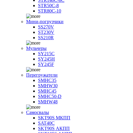
STR140C-8С
STR50C-8
STR80C-10
Мини-погрузчики
SS270V
ST230V
SS210R
Мульчеры
SY215C
SY245H
SY245F
Перегружатели
SMHC35
SMHW30
SMHC45
SMHC50-D
SMHW48
Самосвалы
SKT90S МКПП
SAT40C
SKT90S АКПП