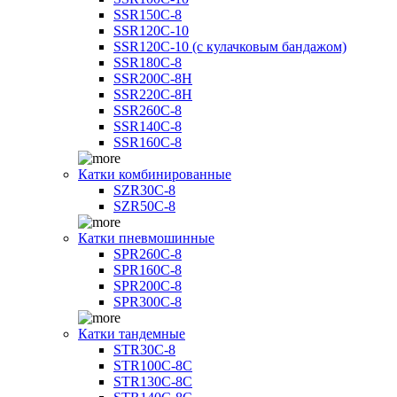
SSR150C-8
SSR120C-10
SSR120C-10 (с кулачковым бандажом)
SSR180C-8
SSR200C-8H
SSR220C-8H
SSR260C-8
SSR140C-8
SSR160C-8
Катки комбинированные
SZR30C-8
SZR50C-8
Катки пневмошинные
SPR260C-8
SPR160C-8
SPR200C-8
SPR300C-8
Катки тандемные
STR30C-8
STR100C-8С
STR130C-8С