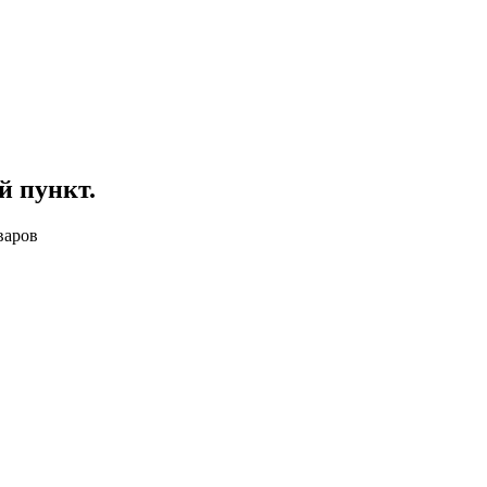
й пункт
.
варов