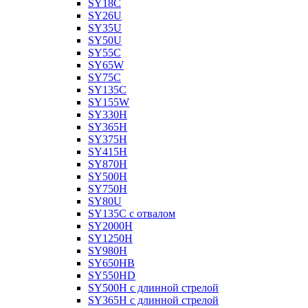
SY18C
SY26U
SY35U
SY50U
SY55C
SY65W
SY75C
SY135C
SY155W
SY330H
SY365H
SY375H
SY415H
SY870H
SY500H
SY750H
SY80U
SY135C с отвалом
SY2000H
SY1250H
SY980H
SY650HB
SY550HD
SY500H с длинной стрелой
SY365H с длинной стрелой