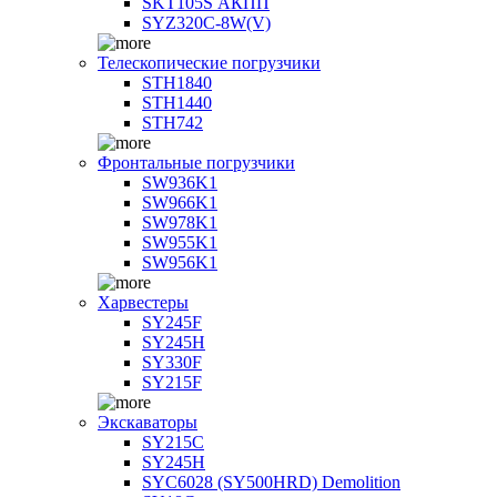
SKT105S АКПП
SYZ320C-8W(V)
Телескопические погрузчики
STH1840
STH1440
STH742
Фронтальные погрузчики
SW936K1
SW966K1
SW978K1
SW955K1
SW956K1
Харвестеры
SY245F
SY245H
SY330F
SY215F
Экскаваторы
SY215C
SY245H
SYC6028 (SY500HRD) Demolition