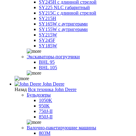
SY245H с длинной стрелой
SY225 NLC габаритный
SY215C с длинной стрелой
SY215H
SY165W с аутригерами
SY155W с аутригерами
SY215W
SY245F
SY185W
Экскаваторы-погрузчики
BHL 95
BHL 105
John Deere
Назад
Вся техника John Deere
Бульдозеры
1050K
950K
750J-II
850J-II
Валочно-пакетирующие машины
803M