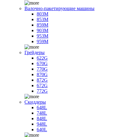
Валочно-пакетирующие машины
803M
853M
859M
903M
953M
959M
Грейдеры
622G
670G
770G
870G
872G
672G
772G
Скиддеры
648L
748L
848L
948L
640L