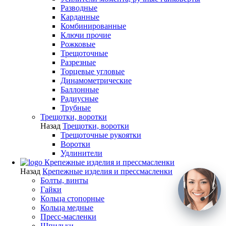
Разводные
Карданные
Комбинированные
Ключи прочие
Рожковые
Трещоточные
Разрезные
Торцевые угловые
Динамометрические
Баллонные
Радиусные
Трубные
Трещотки, воротки
Назад
Трещотки, воротки
Трещоточные рукоятки
Воротки
Удлинители
Крепежные изделия и прессмасленки
Назад
Крепежные изделия и прессмасленки
Болты, винты
Гайки
Кольца стопорные
Кольца медные
Пресс-масленки
Шпильки