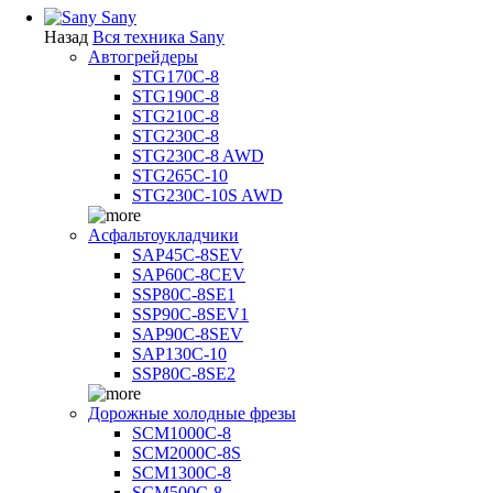
Sany
Назад
Вся техника Sany
Автогрейдеры
STG170C-8
STG190C-8
STG210C-8
STG230C-8
STG230C-8 AWD
STG265C-10
STG230C-10S AWD
Асфальтоукладчики
SAP45С-8SEV
SAP60C-8CEV
SSP80C-8SE1
SSP90C-8SEV1
SAP90C-8SEV
SAP130C-10
SSP80C-8SE2
Дорожные холодные фрезы
SCM1000C-8
SCM2000C-8S
SCM1300C-8
SCM500C-8