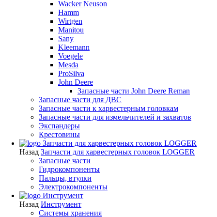
Wacker Neuson
Hamm
Wirtgen
Manitou
Sany
Kleemann
Voegele
Mesda
ProSilva
John Deere
Запасные части John Deere Reman
Запасные части для ДВС
Запасные части к харвестерным головкам
Запасные части для измельчителей и захватов
Экспандеры
Крестовины
Запчасти для харвестерных головок LOGGER
Назад
Запчасти для харвестерных головок LOGGER
Запасные части
Гидрокомпоненты
Пальцы, втулки
Электрокомпоненты
Инструмент
Назад
Инструмент
Системы хранения