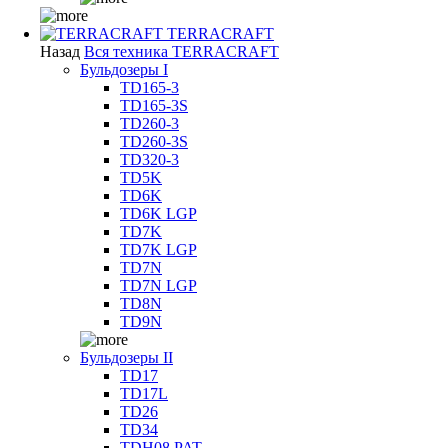
TERRACRAFT
Назад
Вся техника TERRACRAFT
Бульдозеры I
TD165-3
TD165-3S
TD260-3
TD260-3S
TD320-3
TD5K
TD6K
TD6K LGP
TD7K
TD7K LGP
TD7N
TD7N LGP
TD8N
TD9N
Бульдозеры II
TD17
TD17L
TD26
TD34
TDH08 PAT