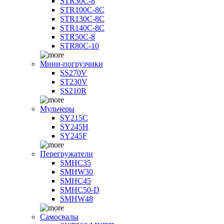
STR30C-8
STR100C-8С
STR130C-8С
STR140C-8С
STR50C-8
STR80C-10
Мини-погрузчики
SS270V
ST230V
SS210R
Мульчеры
SY215C
SY245H
SY245F
Перегружатели
SMHC35
SMHW30
SMHC45
SMHC50-D
SMHW48
Самосвалы