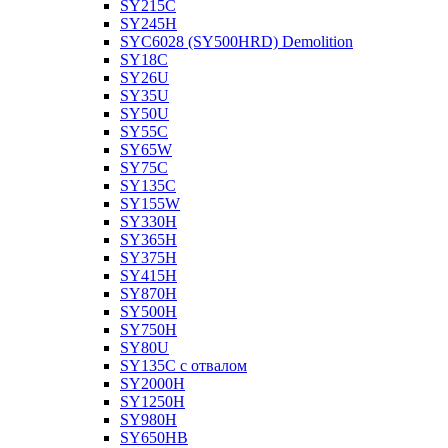
SY215C
SY245H
SYC6028 (SY500HRD) Demolition
SY18C
SY26U
SY35U
SY50U
SY55C
SY65W
SY75C
SY135C
SY155W
SY330H
SY365H
SY375H
SY415H
SY870H
SY500H
SY750H
SY80U
SY135C с отвалом
SY2000H
SY1250H
SY980H
SY650HB