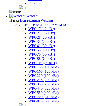
E360 LC
Weichai
Назад
Вся техника Weichai
Дизель-генераторные установки
WPG17 (12 кВт)
WPG22 (16 кВт)
WPG28 (20 кВт)
WPG33 (24 кВт)
WPG41 (30 кВт)
WPG55 (40 кВт)
WPG70 (50 кВт)
WPG88 (64 кВт)
WPG110 (80 кВт)
WPG138 (100 кВт)
WPG165 (120 кВт)
WPG220 (160 кВт)
WPG275 (200 кВт)
WPG350 (250 кВт)
WPG440 (320 кВт)
WPG550 (400 кВт)
WPG700 (512 кВт)
WPG825 (600 кВт)