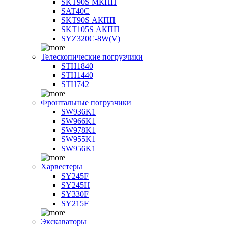
SKT90S МКПП
SAT40C
SKT90S АКПП
SKT105S АКПП
SYZ320C-8W(V)
Телескопические погрузчики
STH1840
STH1440
STH742
Фронтальные погрузчики
SW936K1
SW966K1
SW978K1
SW955K1
SW956K1
Харвестеры
SY245F
SY245H
SY330F
SY215F
Экскаваторы