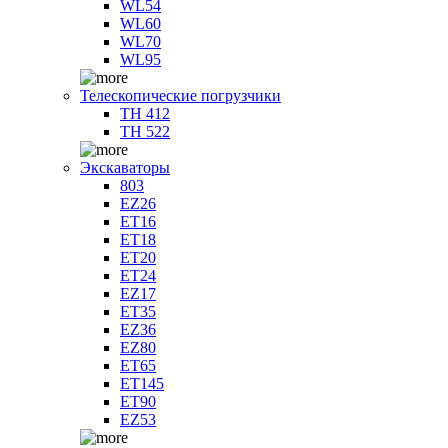
WL54
WL60
WL70
WL95
Телескопические погрузчики
TH 412
TH 522
Экскаваторы
803
EZ26
ET16
ET18
ET20
ET24
EZ17
ET35
EZ36
EZ80
ET65
ET145
ET90
EZ53