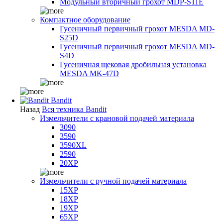
Модульный вторичный грохот MDP-S11E
Компактное оборудование
Гусеничный первичный грохот MESDA MD-
S25D
Гусеничный первичный грохот MESDA MD-
S4D
Гусеничная щековая дробильная установка
MESDA MK-47D
Bandit
Назад
Вся техника Bandit
Измельчители с крановой подачей материала
3090
3590
3590XL
2590
20XP
Измельчители с ручной подачей материала
15XP
18XP
19XP
65XP