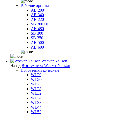
Рабочие органы
AB 200
AB 340
AB 220
SB 300 HD
AB 480
SB 300
SB 350
AB 500
AB 600
Wacker Neuson
Назад
Вся техника Wacker Neuson
Погрузчики колесные
WL20
WL20e
WL25
WL28
WL32
WL34
WL38
WL44
WL52