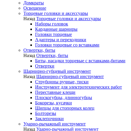
Домкраты
Освещение
Торцевые головки и аксессуары
Назад
Торцевые головки и аксессуары
Наборы головок
Карданные шарниры
Головки торцевые
Адаптеры и переходники
Головки торцевые со вставками
Отвертки, биты
Назад
Отвертки, биты
Биты, насадки торцевые с вставками-битами
Отвертки
Шарнирно-губцевый инструмент
Назад
Шарнирно-губцевый инструмент
Струбцины ручные, тиски
Инструмент для электротехнических работ
Переставные клещи
Плоскогубцы, длинногубцы
Бокорезы, кусачки
Щипцы для стопорных колец
Болторезы
Заклепочники
Ударно-рычажный инструмент
Назад
Ударно-рычажный инструмент