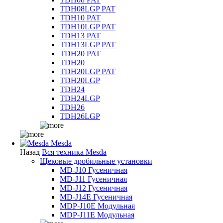
TDH08LGP PAT
TDH10 PAT
TDH10LGP PAT
TDH13 PAT
TDH13LGP PAT
TDH20 PAT
TDH20
TDH20LGP PAT
TDH20LGP
TDH24
TDH24LGP
TDH26
TDH26LGP
Mesda
Назад
Вся техника Mesda
Щековые дробильные установки
MD-J10 Гусеничная
MD-J11 Гусеничная
MD-J12 Гусеничная
MD-J14E Гусеничная
MDP-J10E Модульная
MDP-J11E Модульная