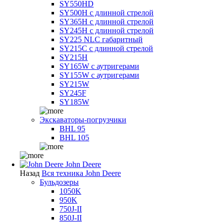
SY550HD
SY500H с длинной стрелой
SY365H с длинной стрелой
SY245H с длинной стрелой
SY225 NLC габаритный
SY215C с длинной стрелой
SY215H
SY165W с аутригерами
SY155W с аутригерами
SY215W
SY245F
SY185W
Экскаваторы-погрузчики
BHL 95
BHL 105
John Deere
Назад
Вся техника John Deere
Бульдозеры
1050K
950K
750J-II
850J-II