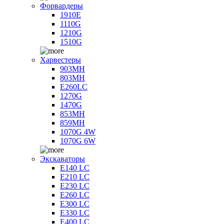
Форвардеры
1910E
1110G
1210G
1510G
Харвестеры
903MH
803MH
E260LC
1270G
1470G
853MH
859MH
1070G 4W
1070G 6W
Экскаваторы
E140 LC
E210 LC
E230 LC
E260 LC
E300 LC
E330 LC
E400 LC